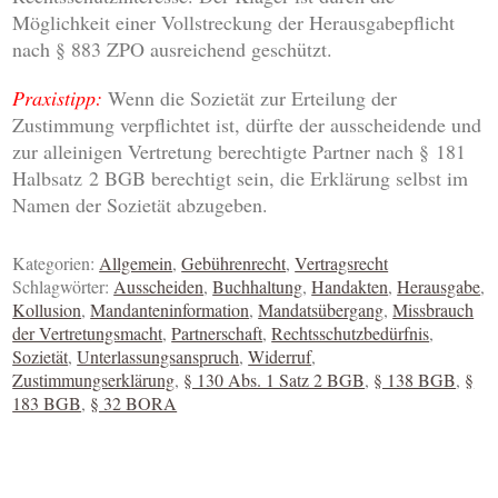
Möglichkeit einer Vollstreckung der Herausgabepflicht
nach § 883 ZPO ausreichend geschützt.
Praxistipp:
Wenn die Sozietät zur Erteilung der
Zustimmung verpflichtet ist, dürfte der ausscheidende und
zur alleinigen Vertretung berechtigte Partner nach § 181
Halbsatz 2 BGB berechtigt sein, die Erklärung selbst im
Namen der Sozietät abzugeben.
Kategorien:
Allgemein
,
Gebührenrecht
,
Vertragsrecht
Schlagwörter:
Ausscheiden
,
Buchhaltung
,
Handakten
,
Herausgabe
,
Kollusion
,
Mandanteninformation
,
Mandatsübergang
,
Missbrauch
der Vertretungsmacht
,
Partnerschaft
,
Rechtsschutzbedürfnis
,
Sozietät
,
Unterlassungsanspruch
,
Widerruf
,
Zustimmungserklärung
,
§ 130 Abs. 1 Satz 2 BGB
,
§ 138 BGB
,
§
183 BGB
,
§ 32 BORA