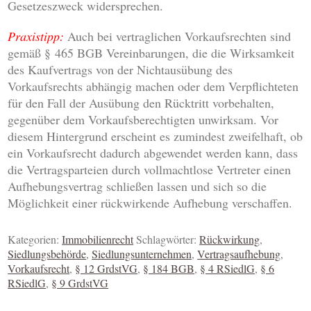
Gesetzeszweck widersprechen.
Praxistipp:
Auch bei vertraglichen Vorkaufsrechten sind
gemäß § 465 BGB Vereinbarungen, die die Wirksamkeit
des Kaufvertrags von der Nichtausübung des
Vorkaufsrechts abhängig machen oder dem Verpflichteten
für den Fall der Ausübung den Rücktritt vorbehalten,
gegenüber dem Vorkaufsberechtigten unwirksam. Vor
diesem Hintergrund erscheint es zumindest zweifelhaft, ob
ein Vorkaufsrecht dadurch abgewendet werden kann, dass
die Vertragsparteien durch vollmachtlose Vertreter einen
Aufhebungsvertrag schließen lassen und sich so die
Möglichkeit einer rückwirkende Aufhebung verschaffen.
Kategorien:
Immobilienrecht
Schlagwörter:
Rückwirkung
,
Siedlungsbehörde
,
Siedlungsunternehmen
,
Vertragsaufhebung
,
Vorkaufsrecht
,
§ 12 GrdstVG
,
§ 184 BGB
,
§ 4 RSiedlG
,
§ 6
RSiedlG
,
§ 9 GrdstVG