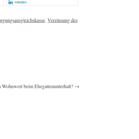
mitteilen
orgungsausgleichskasse
,
Verzinsung des
vom Wohnwert beim Ehegattenunterhalt?
→