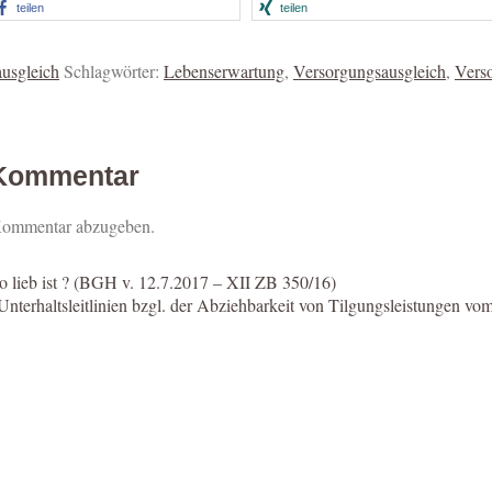
teilen
teilen
usgleich
Schlagwörter:
Lebenserwartung
,
Versorgungsausgleich
,
Vers
 Kommentar
Kommentar abzugeben.
lieb ist ? (BGH v. 12.7.2017 – XII ZB 350/16)
nterhaltsleitlinien bzgl. der Abziehbarkeit von Tilgungsleistungen 