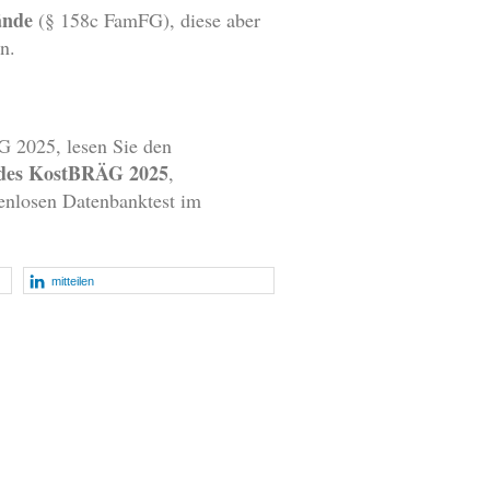
ände
(§ 158c FamFG), diese aber
n.
G 2025, lesen Sie den
 des KostBRÄG 2025
,
enlosen Datenbanktest im
mitteilen