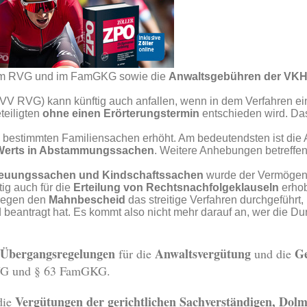
m RVG und im FamGKG sowie die
Anwaltsgebühren der VKH
VV RVG) kann künftig auch anfallen, wenn in dem Verfahren ein
teiligten
ohne einen Erörterungstermin
entschieden wird. Da
 bestimmten Familiensachen erhöht. Am bedeutendsten ist di
Werts in Abstammungssachen
. Weitere Anhebungen betreffe
treuungssachen und Kindschaftssachen
wurde der Vermögens
ig auch für die
Erteilung von Rechtsnachfolgeklauseln
erho
gegen den
Mahnbescheid
das streitige Verfahren durchgeführt, 
beantragt hat. Es kommt also nicht mehr darauf an, wer die Du
Übergangsregelungen
Anwaltsvergütung
Ge
für die
und die
 RVG und § 63 FamGKG.
Vergütungen der gerichtlichen Sachverständigen, Dolm
die