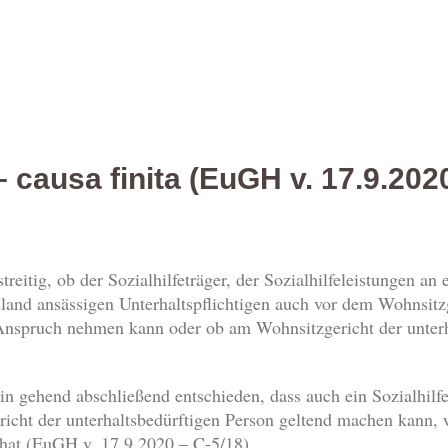
 causa finita (EuGH v. 17.9.202
treitig, ob der Sozialhilfeträger, der Sozialhilfeleistungen an
sland ansässigen Unterhaltspflichtigen auch vor dem Wohnsitzg
 Anspruch nehmen kann oder ob am Wohnsitzgericht der unterh
n gehend abschließend entschieden, dass auch ein Sozialhilf
cht der unterhaltsbedürftigen Person geltend machen kann, w
hat (EuGH v. 17.9.2020 – C-5/18).