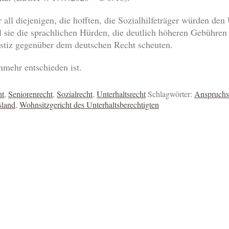
r all diejenigen, die hofften, die Sozialhilfeträger würden de
l sie die sprachlichen Hürden, die deutlich höheren Gebühre
ustiz gegenüber dem deutschen Recht scheuten.
nmehr entschieden ist.
ht
,
Seniorenrecht
,
Sozialrecht
,
Unterhaltsrecht
Schlagwörter:
Anspruchsü
sland
,
Wohnsitzgericht des Unterhaltsberechtigten