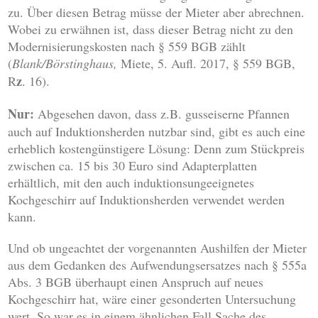
zu. Über diesen Betrag müsse der Mieter aber abrechnen.
Wobei zu erwähnen ist, dass dieser Betrag nicht zu den
Modernisierungskosten nach § 559 BGB zählt
(
Blank/Börstinghaus,
Miete, 5. Aufl. 2017, § 559 BGB,
z
R
. 16).
Nur:
Abgesehen davon, dass z.B. gusseiserne Pfannen
auch auf Induktionsherden nutzbar sind, gibt es auch eine
erheblich kostengünstigere Lösung: Denn zum Stückpreis
zwischen ca. 15 bis 30 Euro sind Adapterplatten
erhältlich, mit den auch induktionsungeeignetes
Kochgeschirr auf Induktionsherden verwendet werden
kann.
Und ob ungeachtet der vorgenannten Aushilfen der Mieter
aus dem Gedanken des Aufwendungsersatzes nach § 555a
Abs. 3 BGB überhaupt einen Anspruch auf neues
Kochgeschirr hat, wäre einer gesonderten Untersuchung
wert. So war es in einem ähnlichen Fall Sache des