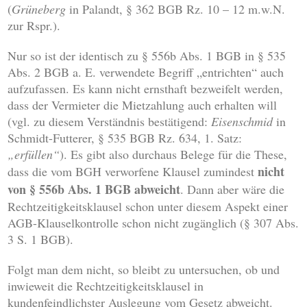
(
Grüneberg
in Palandt, § 362 BGB Rz. 10 – 12 m.w.N.
zur Rspr.).
Nur so ist der identisch zu § 556b Abs. 1 BGB in § 535
Abs. 2 BGB a. E. verwendete Begriff „entrichten“ auch
aufzufassen. Es kann nicht ernsthaft bezweifelt werden,
dass der Vermieter die Mietzahlung auch erhalten will
(vgl. zu diesem Verständnis bestätigend:
Eisenschmid
in
Schmidt-Futterer, § 535 BGB Rz. 634, 1. Satz:
„erfüllen“
). Es gibt also durchaus Belege für die These,
nicht
dass die vom BGH verworfene Klausel zumindest
von § 556b Abs. 1 BGB abweicht
. Dann aber wäre die
Rechtzeitigkeitsklausel schon unter diesem Aspekt einer
AGB-Klauselkontrolle schon nicht zugänglich (§ 307 Abs.
3 S. 1 BGB).
Folgt man dem nicht, so bleibt zu untersuchen, ob und
inwieweit die Rechtzeitigkeitsklausel in
kundenfeindlichster Auslegung vom Gesetz abweicht.