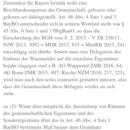
Zumindest für Bayern besteht wohl eine
Beschlusskompetenz der Gemeinschaft, geboren oder
gekoren sei dahingestellt, Art. 46 Abs. 4 Satz 1 und 3
BayBO unterscheidet sich in seinem Wortlaut nicht von §
45 Abs. 6 Satz 1 und 3 HbgBauO, so dass die
Entscheidung des BGH vom
8. 2. 2013
–
V ZR 238/11
,
NJW 2013, 3092 = MDR 2013, 835 = MietRB 2013, 241,
einschlägig sein dürfte. Soweit man eine Delegation des
Einbaus der Warnmelder auf die einzelnen Eigentümer
bejaht (dagegen sind z.B. AG Wuppertal ZMR 2016, 64;
AG Bonn ZMR 2015, 407; Riecke NZM 2016, 217, 221),
wird man auch den actus contrarius gestatten müssen, also
dass die Gemeinschaft diese Befugnis wieder an sich
zieht.
zu (2): Wann aber entspricht die Ausstattung von Räumen
des gemeinschaftlichen Eigentums und des
Sondereigentums über das in Art. 46 Abs. 4 Satz 1
BayBO bestimmte Maß hinaus dem Grundsatz