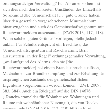
ordnungsmäßiger Verwaltung? Für Abramenko bemisst
sich dies nach den konkreten Umständen des Einzelfalls.
So könne „[d]ie Gemeinschaft […] gute Gründe haben,
über den gesetzlich vorgeschriebenen Minimalschutz
hinauszugehen und auch das Gemeinschaftseigentum mit
Rauchwarnmeldern
auszustatten“ (ZWE 2013, 117, 118).
Wann solche „guten Gründe“ vorliegen, bleibt jedoch
unklar. Für Schultz entspricht ein Beschluss, das
Gemeinschaftseigentum mit Rauchwarnmeldern
auszustatten „in der Regel“ ordnungsgemäßer Verwaltung,
„weil aufgrund des Alarms, den sie [die
Rauchwarnmelder] bei einem Brandausbruch auslösen,
Maßnahmen zur Brandbekämpfung und zur Erhaltung des
ursprünglichen Zustands des gemeinschaftlichen
Eigentums vorgenommen werden können“ (ZWE 2009,
383, 384). Auch ein Rückgriff auf die DIN 14676
(„
Rauchwarnmelder
für Wohnhäuser, Wohnungen und
Räume mit wohnähnlicher Nutzung“), die von Riecke
erwogen wird (NZM 2016, 217, 219) hilft m.E. nicht