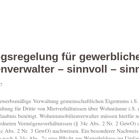
gsregelung für gewerblich
verwalter – sinnvoll – sin
17
gewerbsmäßige Verwaltung gemeinschaftlichen Eigentums i.S.
ltung für Dritte von Mietverhältnissen über Wohnräume i.S
aubnis benötigt. Wohnimmobilienverwalter müssen hierfür ne
rdneten Vermögensverhältnissen (§ 34c Abs. 2 Nr. 2 GewO) 
34c Abs. 2 Nr. 3 GewO) nachweisen. Ein besonderer Nachweis 
och nach § 34c Abs. 2a eine Pflicht zur Weiterbildung im Umf