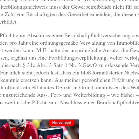
iterbildungsnachweis muss der Gewerbetreibende nicht für sei
 Zahl von Beschäftigten des Gewerbetreibenden, die diesen v
erbildet.
r Pflicht zum Abschluss einer Berufshaftpflichtversicherung so
unden pro Jahr eine ordnungsgemäße Verwaltung von Immobili
ht werden kann. M.E. hätte der ursprüngliche Ansatz, die Ge
n, ergänzt um eine Fortbildungsverpflichtung, weiter verfolg
 die nach § 34c Abs. 3 Satz 1 Nr. 3 GewO zu erlassende Ver
 Für mich steht jedoch fest, dass ein bloß formalisierter Nach
hkenntnis ersetzen kann. Aus meiner persönlichen Erfahrung
h oftmals ein eklatantes Defizit an Grundkenntnissen des Wo
 unzureichende Aus-, Fort- und Weiterbildung – wie bisher –
nsoweit ist die Pflicht zum Abschluss einer Berufshaftpflicht