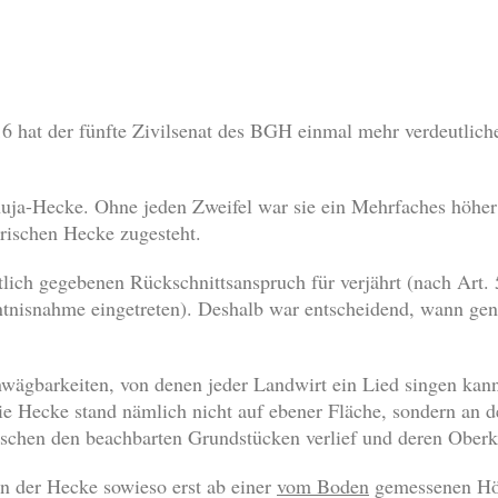
16 hat der fünfte Zivilsenat des BGH einmal mehr verdeutlic
uja-Hecke. Ohne jeden Zweifel war sie ein Mehrfaches höher 
ischen Hecke zugesteht.
ntlich gegebenen Rückschnittsanspruch für verjährt (nach A
ntnisnahme eingetreten). Deshalb war entscheidend, wann ge
wägbarkeiten, von denen jeder Landwirt ein Lied singen kann,
ie Hecke stand nämlich nicht auf ebener Fläche, sondern an d
schen den beachbarten Grundstücken verlief und deren Oberka
on der Hecke sowieso erst ab einer
vom Boden
gemessenen Höh