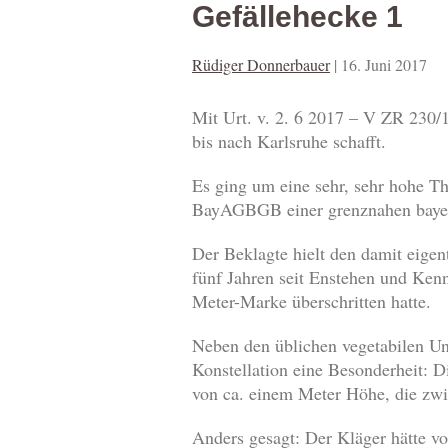
Gefällehecke 1
Rüdiger Donnerbauer
|
16. Juni 2017
Mit Urt. v. 2. 6 2017 – V ZR 230/
bis nach Karlsruhe schafft.
Es ging um eine sehr, sehr hohe Th
BayAGBGB einer grenznahen bayer
Der Beklagte hielt den damit eige
fünf Jahren seit Enstehen und Ken
Meter-Marke überschritten hatte.
Neben den üblichen vegetabilen Un
Konstellation eine Besonderheit: D
von ca. einem Meter Höhe, die zwi
Anders gesagt: Der Kläger hätte v