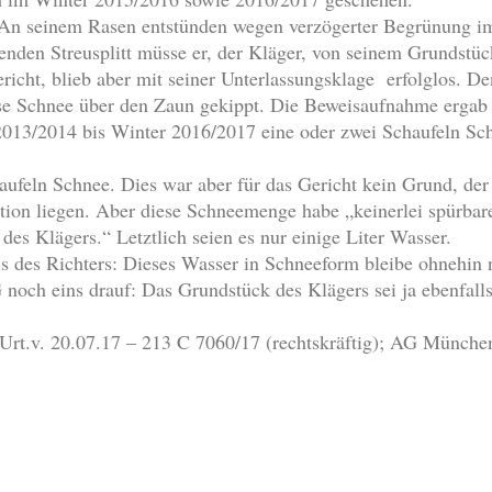
. An seinem Rasen entstünden wegen verzögerter Begrünung i
nden Streusplitt müsse er, der Kläger, von seinem Grundstüc
icht, blieb aber mit seiner Unterlassungsklage erfolglos. D
e Schnee über den Zaun gekippt. Die Beweisaufnahme ergab n
2013/2014 bis Winter 2016/2017 eine oder zwei Schaufeln Sc
ufeln Schnee. Dies war aber für das Gericht kein Grund, der 
tion liegen. Aber diese Schneemenge habe „keinerlei spürbar
des Klägers.“ Letztlich seien es nur einige Liter Wasser.
is des Richters: Dieses Wasser in Schneeform bleibe ohnehin 
AG noch eins drauf: Das Grundstück des Klägers sei ja ebenfal
Urt.v. 20.07.17 – 213 C 7060/17 (rechtskräftig); AG München