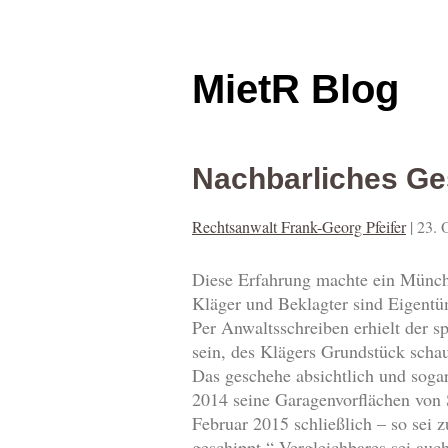
MietR Blog
Nachbarliches Ge
Rechtsanwalt Frank-Georg Pfeifer
|
23. 
Diese Erfahrung machte ein Münch
Kläger und Beklagter sind Eigentü
Per Anwaltsschreiben erhielt der 
sein, des Klägers Grundstück schau
Das geschehe absichtlich und soga
2014 seine Garagenvorflächen von 
Februar 2015 schließlich – so sei
geschippt.“ Vergleichbares sei au