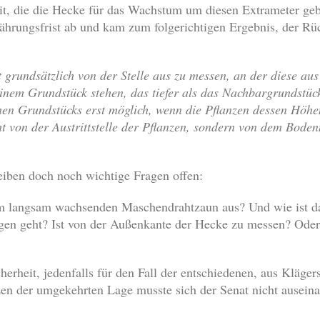
it, die die Hecke für das Wachstum um diesen Extrameter geb
hrungsfrist ab und kam zum folgerichtigen Ergebnis, der Rüc
t grundsätzlich von der Stelle aus zu messen, an der diese au
inem Grundstück stehen, das tiefer als das Nachbargrundstück 
nen Grundstücks erst möglich, wenn die Pflanzen dessen Höhen
t von der Austrittstelle der Pflanzen, sondern von dem Bode
leiben doch noch wichtige Fragen offen:
em langsam wachsenden Maschendrahtzaun aus? Und wie ist da
en geht? Ist von der Außenkante der Hecke zu messen? Oder
herheit, jedenfalls für den Fall der entschiedenen, aus Klägers
en der umgekehrten Lage musste sich der Senat nicht auseina