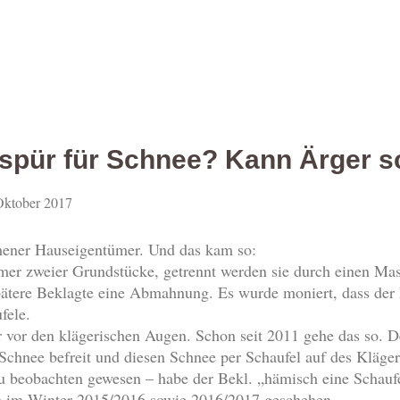
spür für Schnee? Kann Ärger s
Oktober 2017
ener Hauseigentümer. Und das kam so:
mer zweier Grundstücke, getrennt werden sie durch einen Ma
spätere Beklagte eine Abmahnung. Es wurde moniert, dass der
fele.
r vor den klägerischen Augen. Schon seit 2011 gehe das so. D
Schnee befreit und diesen Schnee per Schaufel auf des Kläge
 zu beobachten gewesen – habe der Bekl. „hämisch eine Schauf
ch im Winter 2015/2016 sowie 2016/2017 geschehen.