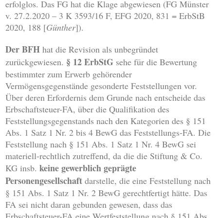
erfolglos. Das FG hat die Klage abgewiesen (FG Münster
v. 27.2.2020 – 3 K 3593/16 F, EFG 2020, 831 = ErbStB
2020, 188 [
Günther
]).
Der BFH
hat die Revision als unbegründet
§ 12 ErbStG
zurückgewiesen.
sehe für die Bewertung
bestimmter zum Erwerb gehörender
Vermögensgegenstände gesonderte Feststellungen vor.
Über deren Erfordernis dem Grunde nach entscheide das
Erbschaftsteuer-FA, über die Qualifikation des
Feststellungsgegenstands nach den Kategorien des § 151
Abs. 1 Satz 1 Nr. 2 bis 4 BewG das Feststellungs-FA. Die
Feststellung nach § 151 Abs. 1 Satz 1 Nr. 4 BewG sei
materiell-rechtlich zutreffend, da die die Stiftung & Co.
keine gewerblich geprägte
KG insb.
Personengesellschaft
darstelle, die eine Feststellung nach
§ 151 Abs. 1 Satz 1 Nr. 2 BewG gerechtfertigt hätte. Das
FA sei nicht daran gebunden gewesen, dass das
Erbschaftsteuer-FA eine Wertfeststellung nach § 151 Abs.