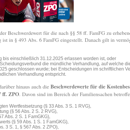
er Beschwerdewert für die nach §§ 58 ff. FamFG zu erheben
ist in § 493 Abs. 6 FamFG eingestellt. Danach gilt in vermö
bis einschließlich 31.12.2025 erlassen worden ist, oder
m Scheidungsverbund die mündliche Verhandlung, auf welche d
.2025 geschlossen wurde; bei Entscheidungen im schriftlichen V
dlichen Verhandlung entspricht.
Beschwerdewerte für die Kostenb
arüber hinaus auch die
7 ff. ZPO
. Davon sind im Bereich der Familiensachen betrof
lgten Wertfestsetzung (§ 33 Abs. 3 S. 1 RVG),
ung (§ 56 Abs. 2 S. 2 RVG),
57 Abs. 2 S. 1 FamGKG),
werts (§ 59 Abs. 1 S. 1 FamGKG),
s. 3 S. 1, § 567 Abs. 2 ZPO),