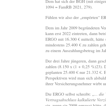
Dem hat sich der BGH (mit einige
1094 = FamRB 2021, 279).
Fühlen wir also der „empörten“ E
Dem im Jahr 2009 begründeten Vers
kann erst 2022 eintreten, dann bet
ERGO mit 16.300 € mitteilt, hätte
mindestens 25.400 € zu zahlen geh
zu einem Auszahlungsbetrag im Jah
Der drei Jahre jüngeren, dann ges
zahlen (8.150 x (1 + 0,25 %)
23
). 
geplanten 25.400 € nur 21.332 €. 
Perspektiven wird man sich alsbal
ihrer Versicherungsnehmer wirbt u
Die ERGO selbst schreibt: „
… die 
Vertragsabschluss kalkulierte Ver
sie, wenn sie 2009 gewusst hätte, d