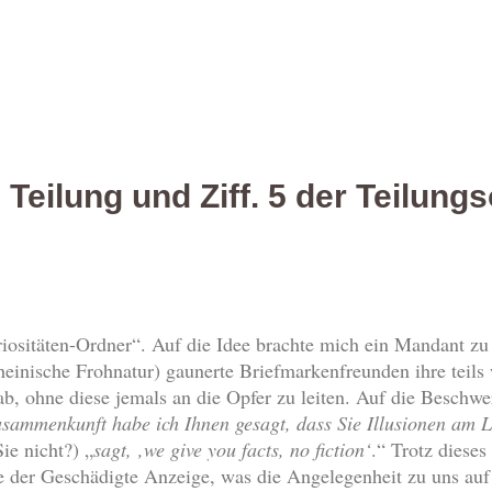
 Teilung und Ziff. 5 der Teilung
uriositäten-Ordner“. Auf die Idee brachte mich ein Mandant z
 rheinische Frohnatur) gaunerte Briefmarkenfreunden ihre tei
b, ohne diese jemals an die Opfer zu leiten. Auf die Beschwe
Zusammenkunft habe ich Ihnen gesagt, dass Sie Illusionen am
ie nicht?) „
sagt, ‚we give you facts, no fiction‘
.“ Trotz dieses
e der Geschädigte Anzeige, was die Angelegenheit zu uns auf