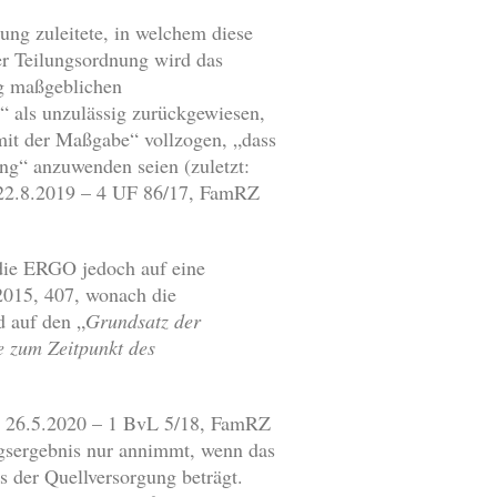
ung zuleitete, in welchem diese
der Teilungsordnung wird das
ng maßgeblichen
“ als unzulässig zurückgewiesen,
mit der Maßgabe“ vollzogen, „dass
ng“ anzuwenden seien (zuletzt:
22.8.2019 – 4 UF 86/17, FamRZ
 die ERGO jedoch auf eine
015, 407, wonach die
d auf den „
Grundsatz der
e zum Zeitpunkt des
v. 26.5.2020 – 1 BvL 5/18, FamRZ
ngsergebnis nur annimmt, wenn das
 der Quellversorgung beträgt.