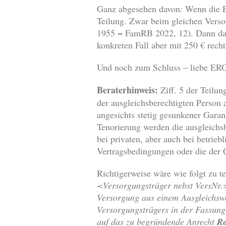
Ganz abgesehen davon: Wenn die ER
Teilung. Zwar beim gleichen Vers
1955 = FamRB 2022, 12). Dann dar
konkreten Fall aber mit 250 € recht
Und noch zum Schluss – liebe ERGO
Beraterhinweis:
Ziff. 5 der Teilu
der ausgleichsberechtigten Person 
angesichts stetig gesunkener Garan
Tenorierung werden die ausgleichs
bei privaten, aber auch bei betrieb
Vertragsbedingungen oder die der Q
Richtigerweise wäre wie folgt zu te
<Versorgungsträger nebst VersNr.
Versorgung aus einem Ausgleichsw
Versorgungsträgers in der Fassun
auf das zu begründende Anrecht
R