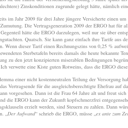
hlechtere) Zinskonditionen zugrunde gelegt hätte, nämlich e
ts im Jahr 2009 für drei Jahre jüngere Versicherte einen u
le Zumutung. Die Vertragsgeneration 2009 der ERGO hat für all
egenteil hätte die ERGO darzulegen, weil nur sie über entsp
gutachten. Quatsch. Sie kann ganz einfach ihre Tarife aus de
n. Wenn dieser Tarif einen Rechnungszins von 0,25 % aufwei
ewendeten Sterbetafeln bereits damals die heute bekannte Te
ung zu den jetzt konzipierten miserablen Bedingungen begrün
Ich verwette eine Kiste guten Rotweins, dass die ERGO diese
emma einer nicht kostenneutralen Teilung der Versorgung hab
as Vertragsende für die ausgleichsberechtigte Ehefrau auf d
nn vorgesehen. Dann ist die Frau 64 Jahre alt und freut sich 
und die ERGO kann der Zukunft kopfschmerzfrei entgegenseh
gsklauseln erzielt werden, sind Steuern zu zahlen. Dann wür
n. „
Der Aufwand
“ schrieb die ERGO, müsse „
ex ante zum Ze