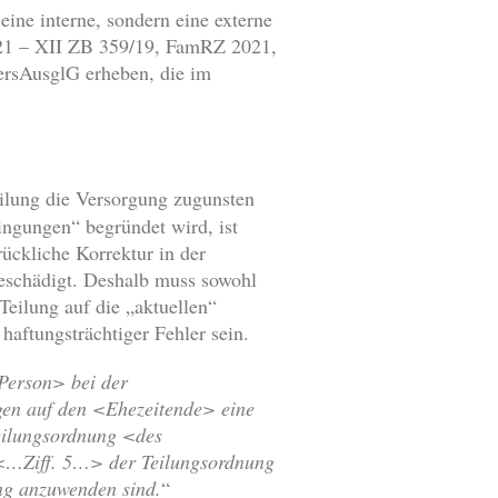
ine interne, sondern eine externe
021 – XII ZB 359/19, FamRZ 2021,
ersAusglG erheben, die im
eilung die Versorgung zugunsten
ingungen“ begründet wird, ist
ückliche Korrektur in der
eschädigt. Deshalb muss sowohl
 Teilung auf die „aktuellen“
haftungsträchtiger Fehler sein.
 Person> bei der
gen auf den <Ehezeitende> eine
eilungsordnung <des
<…Ziff. 5…> der Teilungsordnung
ng anzuwenden sind.
“