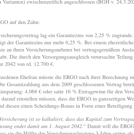
n Varianten) zwischenzeitlich angeschlossen (BGH v. 24.3.
RGO auf den Zahn:
icherungsvertrag lag ein Garantiezins von 2,25 % zugrunde.
rägt der Garantiezins nur mehr 0,25 %. Bei einem ehezeitlich
 sie an ihren Versicherungsnehmer bei vertragsgemäßem Ausla
abt. Die durch den Versorgungsausgleich verursachte Teilung
r 2042 von rd. 12.700 €.
chiedenen Ehefrau müsste die ERGO nach ihrer Berechnung im
Die Gesamtzahlung aus dem 2009 geschlossenen Vertrag beträg
Einsparung: 4.068 € oder satte 16 % Extragewinn für den Vers
d darauf einstellen müssen, dass die ERGO in ganzseitigen W
nd diesen einen Scheidungs-Bonus in Form einer Beteiligung 
Versicherung ist so kalkuliert, dass das Kapital zum Vertragsa
zinsung endet damit am 1. August 2042.
“ Damit will die ERGO 
ass sie die Hälfte der Versicherungsleistung 3 Jahre später als