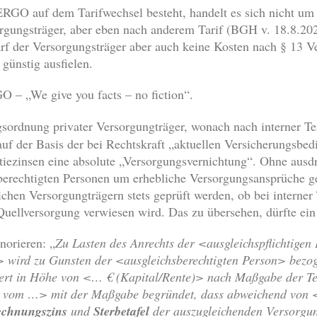
GO auf dem Tarifwechsel besteht, handelt es sich nicht um e
orgungsträger, aber eben nach anderem Tarif (BGH v. 18.8.2
f der Versorgungsträger aber auch keine Kosten nach § 13 V
 günstig ausfielen.
 – „We give you facts – no fiction“.
ngsordnung privater Versorgungträger, wonach nach interner T
auf der Basis der bei Rechtskraft „aktuellen Versicherungsbed
tiezinsen eine absolute „Versorgungsvernichtung“. Ohne ausdr
berechtigten Personen um erhebliche Versorgungsansprüche g
lichen Versorgungträgern stets geprüft werden, ob bei interner
uellversorgung verwiesen wird. Das zu übersehen, dürfte ein 
norieren: „
Zu Lasten des Anrechts der <ausgleichspflichtigen
> wird zu Gunsten der <ausgleichsberechtigten Person> bezo
ert in Höhe von <… € (Kapital/Rente)> nach Maßgabe der T
g vom …> mit der Maßgabe begründet, dass abweichend von 
echnungszins
und
Sterbetafel
der auszugleichenden Versorgu