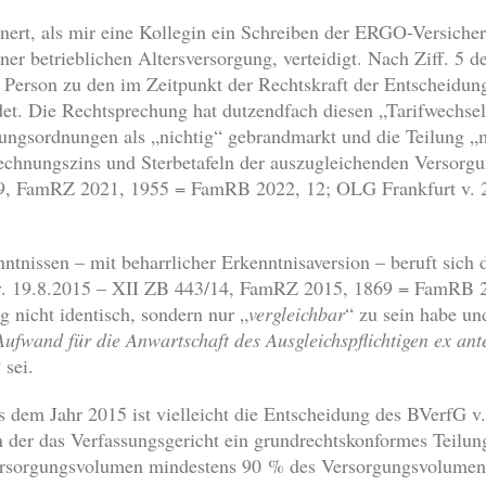
nnert, als mir eine Kollegin ein Schreiben der ERGO-Versicher
iner betrieblichen Altersversorgung, verteidigt. Nach Ziff. 5 
n Person zu den im Zeitpunkt der Rechtskraft der Entscheidu
t. Die Rechtsprechung hat dutzendfach diesen „Tarifwechsel
lungsordnungen als „nichtig“ gebrandmarkt und die Teilung „
chnungszins und Sterbetafeln der auszugleichenden Versorgu
9, FamRZ 2021, 1955 = FamRB 2022, 12; OLG Frankfurt v. 
ntnissen – mit beharrlicher Erkenntnisaversion – beruft sich
. 19.8.2015 – XII ZB 443/14, FamRZ 2015, 1869 = FamRB 2
 nicht identisch, sondern nur „
vergleichbar
“ zu sein habe un
Aufwand für die Anwartschaft des Ausgleichspflichtigen ex ant
 sei.
s dem Jahr 2015 ist vielleicht die Entscheidung des BVerfG 
der das Verfassungsgericht ein grundrechtskonformes Teilu
 Versorgungsvolumen mindestens 90 % des Versorgungsvolumens