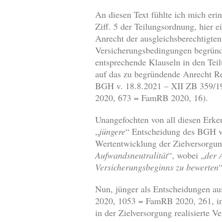
An diesen Text fühlte ich mich eri
Ziff. 5 der Teilungsordnung, hier e
Anrecht der ausgleichsberechtigte
Versicherungsbedingungen begründe
entsprechende Klauseln in den Tei
auf das zu begründende Anrecht Re
BGH v. 18.8.2021 – XII ZB 359/1
2020, 673 = FamRB 2020, 16).
Unangefochten von all diesen Erken
„
jüngere
“ Entscheidung des BGH v
Wertentwicklung der Zielversorgung
Aufwandsneutralität
“, wobei „
der 
Versicherungsbeginns zu bewerten
“
Nun, jünger als Entscheidungen au
2020, 1053 = FamRB 2020, 261, in 
in der Zielversorgung realisierte