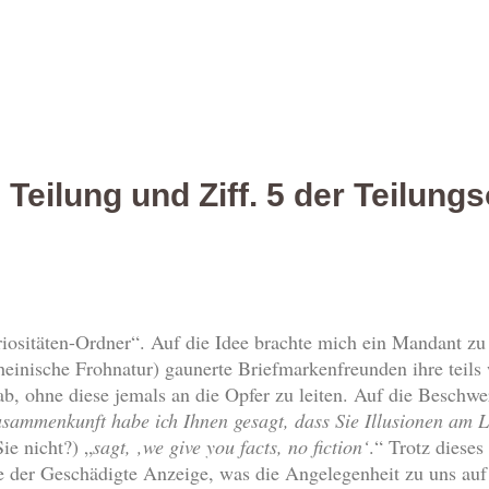
 Teilung und Ziff. 5 der Teilung
uriositäten-Ordner“. Auf die Idee brachte mich ein Mandant z
 rheinische Frohnatur) gaunerte Briefmarkenfreunden ihre tei
b, ohne diese jemals an die Opfer zu leiten. Auf die Beschwe
Zusammenkunft habe ich Ihnen gesagt, dass Sie Illusionen am
ie nicht?) „
sagt, ‚we give you facts, no fiction‘
.“ Trotz dieses
e der Geschädigte Anzeige, was die Angelegenheit zu uns auf