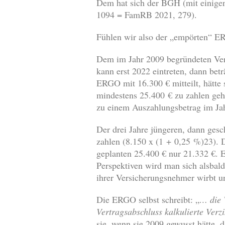
Dem hat sich der BGH (mit einige
1094 = FamRB 2021, 279).
Fühlen wir also der „empörten“ E
Dem im Jahr 2009 begründeten Vers
kann erst 2022 eintreten, dann bet
ERGO mit 16.300 € mitteilt, hätte
mindestens 25.400 € zu zahlen geh
zu einem Auszahlungsbetrag im Jah
Der drei Jahre jüngeren, dann ges
zahlen (8.150 x (1 + 0,25 %)
23
). 
geplanten 25.400 € nur 21.332 €. 
Perspektiven wird man sich alsbal
ihrer Versicherungsnehmer wirbt u
Die ERGO selbst schreibt: „
… die 
Vertragsabschluss kalkulierte Ver
sie, wenn sie 2009 gewusst hätte, d