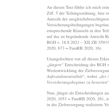
An diesen Text fühlte ich mich eri
Ziff. 5 der Teilungsordnung, hier e
Anrecht der ausgleichsberechtigte
Versicherungsbedingungen begründe
entsprechende Klauseln in den Tei
auf das zu begründende Anrecht Re
BGH v. 18.8.2021 – XII ZB 359/1
2020, 673 = FamRB 2020, 16).
Unangefochten von all diesen Erken
„
jüngere
“ Entscheidung des BGH v
Wertentwicklung der Zielversorgung
Aufwandsneutralität
“, wobei „
der 
Versicherungsbeginns zu bewerten
“
Nun, jünger als Entscheidungen au
2020, 1053 = FamRB 2020, 261, in 
in der Zielversorgung realisierte