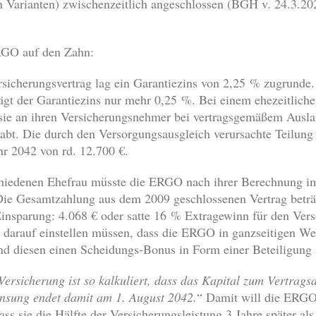
n Varianten) zwischenzeitlich angeschlossen (BGH v. 24.3.
RGO auf den Zahn:
icherungsvertrag lag ein Garantiezins von 2,25 % zugrunde.
rägt der Garantiezins nur mehr 0,25 %. Bei einem ehezeitlich
 sie an ihren Versicherungsnehmer bei vertragsgemäßem Ausla
abt. Die durch den Versorgungsausgleich verursachte Teilung
r 2042 von rd. 12.700 €.
chiedenen Ehefrau müsste die ERGO nach ihrer Berechnung im
Die Gesamtzahlung aus dem 2009 geschlossenen Vertrag beträg
Einsparung: 4.068 € oder satte 16 % Extragewinn für den Vers
d darauf einstellen müssen, dass die ERGO in ganzseitigen W
nd diesen einen Scheidungs-Bonus in Form einer Beteiligung 
Versicherung ist so kalkuliert, dass das Kapital zum Vertragsa
zinsung endet damit am 1. August 2042.
“ Damit will die ERGO 
ass sie die Hälfte der Versicherungsleistung 3 Jahre später als