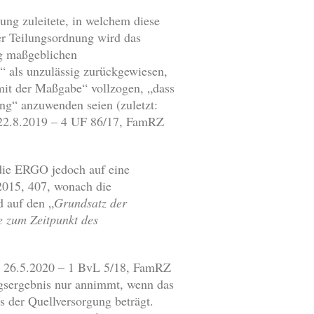
ung zuleitete, in welchem diese
der Teilungsordnung wird das
ng maßgeblichen
“ als unzulässig zurückgewiesen,
mit der Maßgabe“ vollzogen, „dass
ng“ anzuwenden seien (zuletzt:
22.8.2019 – 4 UF 86/17, FamRZ
 die ERGO jedoch auf eine
015, 407, wonach die
d auf den „
Grundsatz der
e zum Zeitpunkt des
v. 26.5.2020 – 1 BvL 5/18, FamRZ
ngsergebnis nur annimmt, wenn das
 der Quellversorgung beträgt.