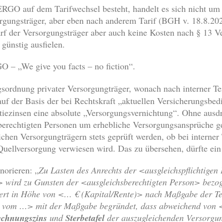
GO auf dem Tarifwechsel besteht, handelt es sich nicht um e
orgungsträger, aber eben nach anderem Tarif (BGH v. 18.8.2
f der Versorgungsträger aber auch keine Kosten nach § 13 V
 günstig ausfielen.
 – „We give you facts – no fiction“.
ngsordnung privater Versorgungträger, wonach nach interner T
auf der Basis der bei Rechtskraft „aktuellen Versicherungsbed
tiezinsen eine absolute „Versorgungsvernichtung“. Ohne ausdr
berechtigten Personen um erhebliche Versorgungsansprüche g
lichen Versorgungträgern stets geprüft werden, ob bei interner
uellversorgung verwiesen wird. Das zu übersehen, dürfte ein 
norieren: „
Zu Lasten des Anrechts der <ausgleichspflichtigen
> wird zu Gunsten der <ausgleichsberechtigten Person> bezo
ert in Höhe von <… € (Kapital/Rente)> nach Maßgabe der T
g vom …> mit der Maßgabe begründet, dass abweichend von 
echnungszins
und
Sterbetafel
der auszugleichenden Versorgu