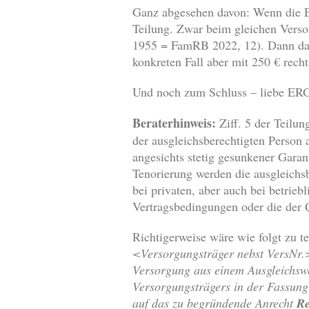
Ganz abgesehen davon: Wenn die ER
Teilung. Zwar beim gleichen Vers
1955 = FamRB 2022, 12). Dann dar
konkreten Fall aber mit 250 € recht
Und noch zum Schluss – liebe ERGO
Beraterhinweis:
Ziff. 5 der Teilu
der ausgleichsberechtigten Person 
angesichts stetig gesunkener Garan
Tenorierung werden die ausgleichs
bei privaten, aber auch bei betrieb
Vertragsbedingungen oder die der Q
Richtigerweise wäre wie folgt zu te
<Versorgungsträger nebst VersNr.
Versorgung aus einem Ausgleichsw
Versorgungsträgers in der Fassun
auf das zu begründende Anrecht
R