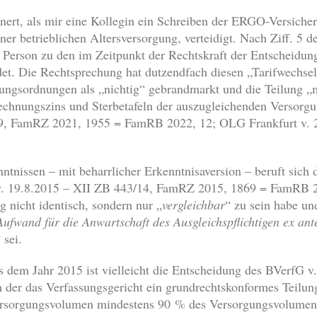
nnert, als mir eine Kollegin ein Schreiben der ERGO-Versicher
iner betrieblichen Altersversorgung, verteidigt. Nach Ziff. 5 
n Person zu den im Zeitpunkt der Rechtskraft der Entscheidu
t. Die Rechtsprechung hat dutzendfach diesen „Tarifwechsel
lungsordnungen als „nichtig“ gebrandmarkt und die Teilung „
chnungszins und Sterbetafeln der auszugleichenden Versorgu
9, FamRZ 2021, 1955 = FamRB 2022, 12; OLG Frankfurt v. 
ntnissen – mit beharrlicher Erkenntnisaversion – beruft sich
. 19.8.2015 – XII ZB 443/14, FamRZ 2015, 1869 = FamRB 2
 nicht identisch, sondern nur „
vergleichbar
“ zu sein habe un
Aufwand für die Anwartschaft des Ausgleichspflichtigen ex ant
 sei.
s dem Jahr 2015 ist vielleicht die Entscheidung des BVerfG 
der das Verfassungsgericht ein grundrechtskonformes Teilu
 Versorgungsvolumen mindestens 90 % des Versorgungsvolumens