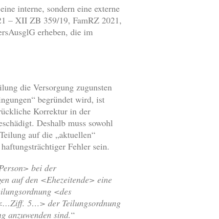
ine interne, sondern eine externe
021 – XII ZB 359/19, FamRZ 2021,
ersAusglG erheben, die im
eilung die Versorgung zugunsten
ingungen“ begründet wird, ist
ückliche Korrektur in der
eschädigt. Deshalb muss sowohl
 Teilung auf die „aktuellen“
haftungsträchtiger Fehler sein.
 Person> bei der
gen auf den <Ehezeitende> eine
eilungsordnung <des
<…Ziff. 5…> der Teilungsordnung
ng anzuwenden sind.
“