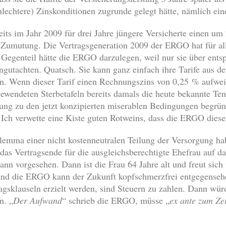
hlechtere) Zinskonditionen zugrunde gelegt hätte, nämlich e
ts im Jahr 2009 für drei Jahre jüngere Versicherte einen u
le Zumutung. Die Vertragsgeneration 2009 der ERGO hat für all
egenteil hätte die ERGO darzulegen, weil nur sie über entsp
gutachten. Quatsch. Sie kann ganz einfach ihre Tarife aus de
n. Wenn dieser Tarif einen Rechnungszins von 0,25 % aufwei
ewendeten Sterbetafeln bereits damals die heute bekannte Te
ung zu den jetzt konzipierten miserablen Bedingungen begrün
Ich verwette eine Kiste guten Rotweins, dass die ERGO diese
emma einer nicht kostenneutralen Teilung der Versorgung hab
as Vertragsende für die ausgleichsberechtigte Ehefrau auf d
nn vorgesehen. Dann ist die Frau 64 Jahre alt und freut sich 
und die ERGO kann der Zukunft kopfschmerzfrei entgegenseh
gsklauseln erzielt werden, sind Steuern zu zahlen. Dann wür
n. „
Der Aufwand
“ schrieb die ERGO, müsse „
ex ante zum Ze