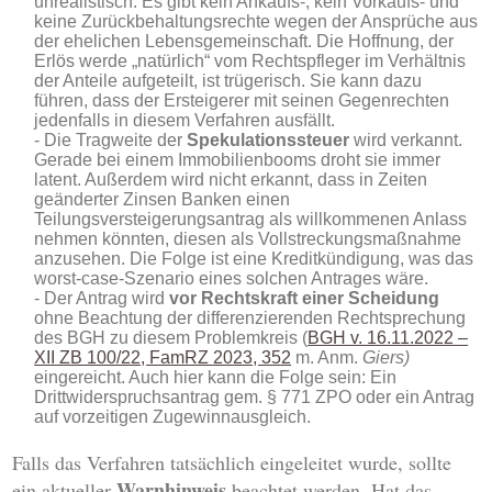
unrealistisch. Es gibt kein Ankaufs-, kein Vorkaufs- und
keine Zurückbehaltungsrechte wegen der Ansprüche aus
der ehelichen Lebensgemeinschaft. Die Hoffnung, der
Erlös werde „natürlich“ vom Rechtspfleger im Verhältnis
der Anteile aufgeteilt, ist trügerisch. Sie kann dazu
führen, dass der Ersteigerer mit seinen Gegenrechten
jedenfalls in diesem Verfahren ausfällt.
Die Tragweite der
Spekulationssteuer
wird verkannt.
Gerade bei einem Immobilienbooms droht sie immer
latent. Außerdem wird nicht erkannt, dass in Zeiten
geänderter Zinsen Banken einen
Teilungsversteigerungsantrag als willkommenen Anlass
nehmen könnten, diesen als Vollstreckungsmaßnahme
anzusehen. Die Folge ist eine Kreditkündigung, was das
worst-case-Szenario eines solchen Antrages wäre.
Der Antrag wird
vor Rechtskraft einer Scheidung
ohne Beachtung der differenzierenden Rechtsprechung
des BGH zu diesem Problemkreis (
BGH v. 16.11.2022 –
XII ZB 100/22, FamRZ 2023, 352
m. Anm.
Giers)
eingereicht. Auch hier kann die Folge sein: Ein
Drittwiderspruchsantrag gem. § 771 ZPO oder ein Antrag
auf vorzeitigen Zugewinnausgleich.
Falls das Verfahren tatsächlich eingeleitet wurde, sollte
Warnhinweis
ein aktueller
beachtet werden. Hat das