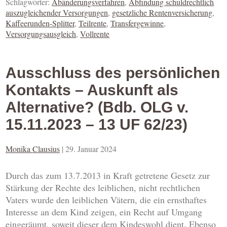
Schlagwörter:
Abänderungsverfahren
,
Abfindung schuldrechtlich
auszugleichender Versorgungen
,
gesetzliche Rentenversicherung
,
Kaffeerunden-Splitter
,
Teilrente
,
Transfergewinne
,
Versorgungsausgleich
,
Vollrente
Ausschluss des persönlichen
Kontakts – Auskunft als
Alternative? (Bdb. OLG v.
15.11.2023 – 13 UF 62/23)
Monika Clausius
|
29. Januar 2024
Durch das zum 13.7.2013 in Kraft getretene Gesetz zur
Stärkung der Rechte des leiblichen, nicht rechtlichen
Vaters wurde den leiblichen Vätern, die ein ernsthaftes
Interesse an dem Kind zeigen, ein Recht auf Umgang
eingeräumt, soweit dieser dem Kindeswohl dient. Ebenso