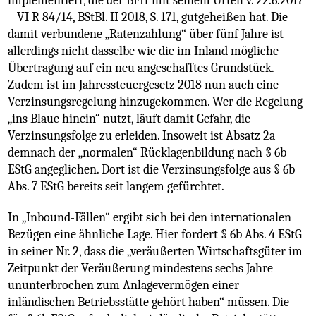
implementiert, die der BFH mit seinem Urteil v. 22.6.2017
– VI R 84/14, BStBl. II 2018, S. 171, gutgeheißen hat. Die
damit verbundene „Ratenzahlung“ über fünf Jahre ist
allerdings nicht dasselbe wie die im Inland mögliche
Übertragung auf ein neu angeschafftes Grundstück.
Zudem ist im Jahressteuergesetz 2018 nun auch eine
Verzinsungsregelung hinzugekommen. Wer die Regelung
„ins Blaue hinein“ nutzt, läuft damit Gefahr, die
Verzinsungsfolge zu erleiden. Insoweit ist Absatz 2a
demnach der „normalen“ Rücklagenbildung nach § 6b
EStG angeglichen. Dort ist die Verzinsungsfolge aus § 6b
Abs. 7 EStG bereits seit langem gefürchtet.
In „Inbound-Fällen“ ergibt sich bei den internationalen
Bezügen eine ähnliche Lage. Hier fordert § 6b Abs. 4 EStG
in seiner Nr. 2, dass die „veräußerten Wirtschaftsgüter im
Zeitpunkt der Veräußerung mindestens sechs Jahre
ununterbrochen zum Anlagevermögen einer
inländischen Betriebsstätte gehört haben“ müssen. Die