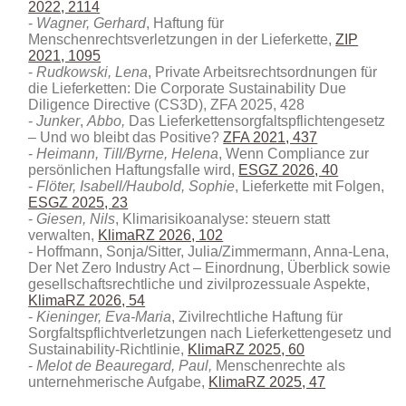
2022, 2114
Wagner, Gerhard
, Haftung für
Menschenrechtsverletzungen in der Lieferkette,
ZIP
2021, 1095
Rudkowski, Lena
, Private Arbeitsrechtsordnungen für
die Lieferketten: Die Corporate Sustainability Due
Diligence Directive (CS3D)
, ZFA 2025, 428
Junker
,
Abbo,
Das Lieferkettensorgfaltspflichtengesetz
– Und wo bleibt das Positive?
ZFA 2021, 437
Heimann, Till/Byrne, Helena
, Wenn Compliance zur
persönlichen Haftungsfalle wird,
ESGZ 2026, 40
Flöter, Isabell/Haubold, Sophie
, Lieferkette mit Folgen,
ESGZ 2025, 23
Giesen, Nils
, Klimarisikoanalyse: steuern statt
verwalten,
KlimaRZ 2026, 102
Hoffmann, Sonja/Sitter, Julia/Zimmermann, Anna-Lena,
Der Net Zero Industry Act – Einordnung, Überblick sowie
gesellschaftsrechtliche und zivilprozessuale Aspekte
,
KlimaRZ 2026, 54
Kieninger, Eva-Maria
, Zivilrechtliche Haftung für
Sorgfaltspflichtverletzungen nach Lieferkettengesetz und
Sustainability-Richtlinie,
KlimaRZ 2025, 60
Melot de Beauregard, Paul,
Menschenrechte als
unternehmerische Aufgabe,
KlimaRZ 2025, 47