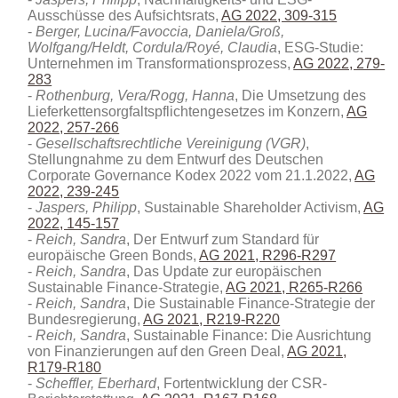
Ausschüsse des Aufsichtsrats,
AG 2022, 309-315
Berger, Lucina/Favoccia, Daniela/Groß,
Wolfgang/Heldt, Cordula/Royé, Claudia
, ESG-Studie:
Unternehmen im Transformationsprozess,
AG 2022, 279-
283
Rothenburg, Vera/Rogg, Hanna
, Die Umsetzung des
Lieferkettensorgfaltspflichtengesetzes im Konzern,
AG
2022, 257-266
Gesellschaftsrechtliche Vereinigung (VGR)
,
Stellungnahme zu dem Entwurf des Deutschen
Corporate Governance Kodex 2022 vom 21.1.2022,
AG
2022, 239-245
Jaspers, Philipp
, Sustainable Shareholder Activism,
AG
2022, 145-157
Reich, Sandra
, Der Entwurf zum Standard für
europäische Green Bonds,
AG 2021, R296-R297
Reich, Sandra
, Das Update zur europäischen
Sustainable Finance-Strategie,
AG 2021, R265-R266
Reich, Sandra
, Die Sustainable Finance-Strategie der
Bundesregierung,
AG 2021, R219-R220
Reich, Sandra
, Sustainable Finance: Die Ausrichtung
von Finanzierungen auf den Green Deal,
AG 2021,
R179-R180
Scheffler, Eberhard
, Fortentwicklung der CSR-