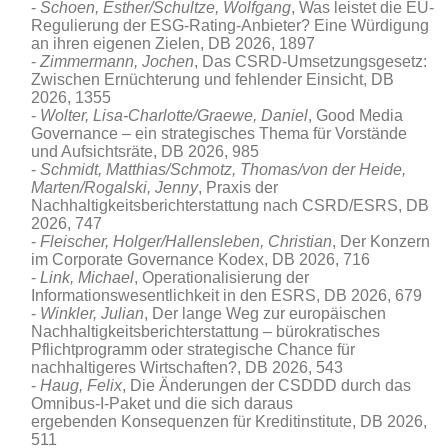
Schoen, Esther/Schultze, Wolfgang
, Was leistet die EU-
Regulierung der ESG-Rating-Anbieter? Eine Würdigung
an ihren eigenen Zielen
, DB 2026, 1897
Zimmermann, Jochen
, Das CSRD-Umsetzungsgesetz:
Zwischen Ernüchterung und fehlender Einsicht, DB
2026, 1355
Wolter, Lisa-Charlotte/Graewe, Daniel
, Good Media
Governance – ein strategisches Thema für Vorstände
und Aufsichtsräte
, DB 2026, 985
Schmidt, Matthias/Schmotz, Thomas/von der Heide,
Marten/Rogalski, Jenny
, Praxis der
Nachhaltigkeitsberichterstattung nach CSRD/ESRS, DB
2026, 747
Fleischer, Holger/Hallensleben, Christian
, Der Konzern
im Corporate Governance Kodex, DB 2026, 716
Link, Michael
, Operationalisierung der
Informationswesentlichkeit in den ESRS, DB 2026, 679
Winkler, Julian
, Der lange Weg zur europäischen
Nachhaltigkeitsberichterstattung – bürokratisches
Pflichtprogramm oder strategische Chance für
nachhaltigeres Wirtschaften?, DB 2026, 543
Haug, Felix
, Die Änderungen der CSDDD durch das
Omnibus-I-Paket und die sich daraus
ergebenden Konsequenzen für Kreditinstitute, DB 2026,
511