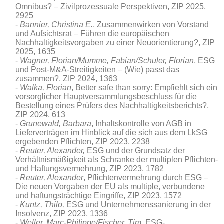
Omnibus? – Zivilprozessuale Perspektiven
, ZIP 2025,
2925
Bannier, Christina E.
, Zusammenwirken von Vorstand
und Aufsichtsrat – Führen die europäischen
Nachhaltigkeitsvorgaben zu einer Neuorientierung?, ZIP
2025, 1635
Wagner, Florian/Mumme, Fabian/Schuler, Florian
, ESG
und Post-M&A-Streitigkeiten – (Wie) passt das
zusammen?, ZIP 2024, 1363
Walka, Florian
, Better safe than sorry: Empfiehlt sich ein
vorsorglicher Hauptversammlungsbeschluss für die
Bestellung eines Prüfers des Nachhaltigkeitsberichts?,
ZIP 2024, 613
Grunewald, Barbara
, Inhaltskontrolle von AGB in
Lieferverträgen im Hinblick auf die sich aus dem LkSG
ergebenden Pflichten, ZIP 2023, 2238
Reuter, Alexander,
ESG und der Grundsatz der
Verhältnismäßigkeit als Schranke der multiplen Pflichten-
und Haftungsvermehrung, ZIP 2023, 1782
Reuter, Alexander
, Pflichtenvermehrung durch ESG –
Die neuen Vorgaben der EU als multiple, verbundene
und haftungsträchtige Eingriffe, ZIP 2023, 1572
Kuntz, Thilo,
ESG und Unternehmenssanierung in der
Insolvenz, ZIP 2023, 1336
Weller, Marc-Philippe/Fischer, Tim
, ESG-