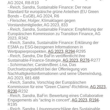
AG 2024, R8-R10
Reich, Sandra
, Sustainable Finance: Der neue
Standard für europäische grüne Anleihen (EU Green
Bonds – EuGB), AG 2024, R6
Fleischer, Holger
, Klimaklagen gegen
Vorstandsmitglieder, AG 2023, 833
Reich, Sandra
, Sustainable Finance: Empfehlung der
Europäischen Kommission zu Transition Finance, AG
2023, R342
Reich, Sandra
, Sustainable Finance: Erklärung der
ESMA zu ESG-bezogenen Informationen in
Wertpapierprospekten,
AG 2023, R294
-R295
Reich, Sandra
, Die BaFin veröffentlicht ihre
Sustainable-Finance-Strategie,
AG 2023, R276
-R277
Schirrmacher, Carsten/Beer, Lisa
, Das
Durchsetzungsdefizit bei der Offenlegung von
Nachhaltigkeitsinformationen und seine Überwindung,
AG 2023, 681-688
Reich, Sandra
, Vorschlag der Europäischen
Kommission für eine “Green Claims“-Richtlinie,
AG 2023,
R230
-R232
Reich, Sandra
, BaFin: Bewertung eines Collaborative
Engagements als “acting in concert“,
AG 2023, R194
-
R195
Reich, Sandra
, Lösungsvorschläge des Sustainable