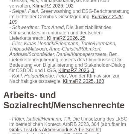
Giesen, Nils
, Klimarisikoanalyse: steuern statt
verwalten
,
KlimaRZ 2026, 102
Seipel, Paul
, Greenwashing und ESG-Berichterstattung
im Lichte der Omnibus-Gesetzgebung,
KlimaRZ 2026,
100
Schwerdtner, Tom Arved
, Die Justiziabilität des
Klimaschutzes im unionalen und deutschen
Lieferkettenrecht,
KlimaRZ 2026, 25
Eller, Klaas Hendrik/Friedmann, Tonio/Herrmann,
Thibaud/Mittwoch, Anne-Christin/Rühmkorf,
Andreas/Schönfelder, Daniel/Vanpeperstraete, Ben,
Lieferkettenregulierung jenseits des Omnibusses: Die
Bedeutung von Digitalisierung und Stakeholder-Dialog
für CSDDD und LkSG,
KlimaRZ 2026, 3
Kohl, Holger/Budde, Felix
, Von der Klimavision zur
Nachhaltigkeitsstrategie,
KlimaRZ 2025, 160
Arbeits- und
Sozialrecht/Menschenrechte
Flöter, Isabell/Heimann, Till
, Die Umsetzung des LkSG
im betrieblichen Kontext, ArbRB 2023, 304 (abrufbar im
Gratis-Test des Aktionsmoduls Arbeitsrecht
)