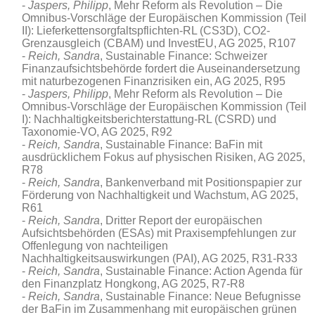
Jaspers, Philipp
, Mehr Reform als Revolution – Die
Omnibus-Vorschläge der Europäischen Kommission (Teil
II): Lieferkettensorgfaltspflichten-RL (CS3D), CO2-
Grenzausgleich (CBAM) und InvestEU, AG 2025, R107
Reich, Sandra
, Sustainable Finance: Schweizer
Finanzaufsichtsbehörde fordert die Auseinandersetzung
mit naturbezogenen Finanzrisiken ein, AG 2025, R95
Jaspers, Philipp
, Mehr Reform als Revolution – Die
Omnibus-Vorschläge der Europäischen Kommission (Teil
I): Nachhaltigkeitsberichterstattung-RL (CSRD) und
Taxonomie-VO, AG 2025, R92
Reich, Sandra
, Sustainable Finance: BaFin mit
ausdrücklichem Fokus auf physischen Risiken, AG 2025,
R78
Reich, Sandra
, Bankenverband mit Positionspapier zur
Förderung von Nachhaltigkeit und Wachstum, AG 2025,
R61
Reich, Sandra
, Dritter Report der europäischen
Aufsichtsbehörden (ESAs) mit Praxisempfehlungen zur
Offenlegung von nachteiligen
Nachhaltigkeitsauswirkungen (PAI), AG 2025, R31-R33
Reich, Sandra
, Sustainable Finance: Action Agenda für
den Finanzplatz Hongkong, AG 2025, R7-R8
Reich, Sandra
, Sustainable Finance: Neue Befugnisse
der BaFin im Zusammenhang mit europäischen grünen