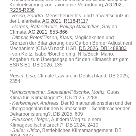
Konkretisierung zur Taxonomie-Verordnung,
AG 2021,
R235-R236
Reich, Sandra
, Menschenrechts- und Umweltschutz in
der Lieferkette,
AG 2021, R116-R117
Harnos, Rafael/Holle, Philipp Maximilian
, Say on
Climate,
AG 2021, 853-866
Dittmar, Peter/Tissen, Klaus
, Möglichkeiten und
Grenzen der Bilanzierung des Carbon Border Adjustment
Mechanism (CBAM) nach HGB
,
DB 2026, DB1488383
von Keitz, Isabel/Borcherding, Nils/Beck, Mario,
Angaben zum Übergangsplan für den Klimaschutz gem.
ESRS E1, DB 2026, 135
Reiser, Lisa
, Climate Lawfare in Deutschland, DB 2025,
2354
Harnischmacher, Sebastian/Pöschke, Moritz,
Gutes
Klima für „Klimaklagen“?, DB 2025, 2288
Kerkemeyer, Andreas
, Der Klimatransitionsplan und der
Übergangsplan für den Klimaschutz – Schrittmacher der
Dekarbonisierung?, DB 2025, 609
Fleischer, Holger
, Auf dem Weg zu einem
Klimagesellschaftsrecht?, DB 2024, 2410
Sailer, Ulrich
, Betriebliches Klimamanagement, DB
2024, 2377