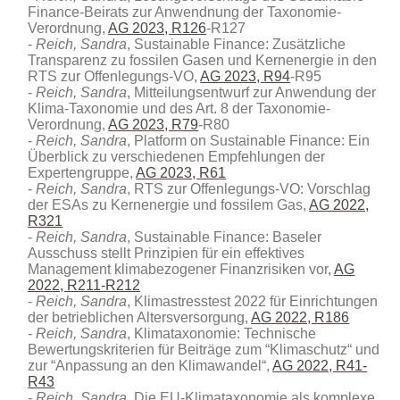
Finance-Beirats zur Anwendnung der Taxonomie-
Verordnung,
AG 2023, R126
-R127
Reich, Sandra
, Sustainable Finance: Zusätzliche
Transparenz zu fossilen Gasen und Kernenergie in den
RTS zur Offenlegungs-VO,
AG 2023, R94
-R95
Reich, Sandra
, Mitteilungsentwurf zur Anwendung der
Klima-Taxonomie und des Art. 8 der Taxonomie-
Verordnung,
AG 2023, R79
-R80
Reich, Sandra
, Platform on Sustainable Finance: Ein
Überblick zu verschiedenen Empfehlungen der
Expertengruppe,
AG 2023, R61
Reich, Sandra
, RTS zur Offenlegungs-VO: Vorschlag
der ESAs zu Kernenergie und fossilem Gas,
AG 2022,
R321
Reich, Sandra
, Sustainable Finance: Baseler
Ausschuss stellt Prinzipien für ein effektives
Management klimabezogener Finanzrisiken vor,
AG
2022, R211-R212
Reich, Sandra
, Klimastresstest 2022 für Einrichtungen
der betrieblichen Altersversorgung,
AG 2022, R186
Reich, Sandra
, Klimataxonomie: Technische
Bewertungskriterien für Beiträge zum “Klimaschutz“ und
zur “Anpassung an den Klimawandel“,
AG 2022, R41-
R43
Reich, Sandra
, Die EU-Klimataxonomie als komplexe