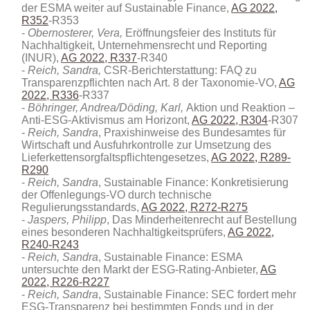
der ESMA weiter auf Sustainable Finance,
AG 2022,
R352
-R353
Obernosterer, Vera,
Eröffnungsfeier des Instituts für
Nachhaltigkeit, Unternehmensrecht und Reporting
(INUR),
AG 2022, R337
-R340
Reich, Sandra,
CSR-Berichterstattung: FAQ zu
Transparenzpflichten nach Art. 8 der Taxonomie-VO,
AG
2022, R336
-R337
Böhringer, Andrea/Döding, Karl,
Aktion und Reaktion –
Anti-ESG-Aktivismus am Horizont,
AG 2022, R304
-R307
Reich, Sandra
, Praxishinweise des Bundesamtes für
Wirtschaft und Ausfuhrkontrolle zur Umsetzung des
Lieferkettensorgfaltspflichtengesetzes,
AG 2022, R289-
R290
Reich, Sandra
, Sustainable Finance: Konkretisierung
der Offenlegungs-VO durch technische
Regulierungsstandards,
AG 2022, R272-R275
Jaspers, Philipp
, Das Minderheitenrecht auf Bestellung
eines besonderen Nachhaltigkeitsprüfers,
AG 2022,
R240-R243
Reich, Sandra
, Sustainable Finance: ESMA
untersuchte den Markt der ESG-Rating-Anbieter,
AG
2022, R226-R227
Reich, Sandra
, Sustainable Finance: SEC fordert mehr
ESG-Transparenz bei bestimmten Fonds und in der