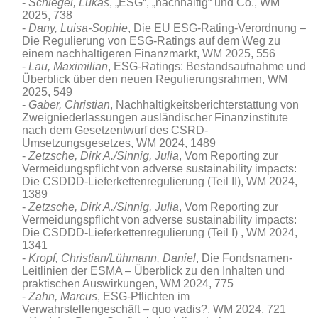
Schlegel, Lukas
, „ESG“, „nachhaltig“ und Co., WM
2025, 738
Dany, Luisa-Sophie
, Die EU ESG-Rating-Verordnung –
Die Regulierung von ESG-Ratings auf dem Weg zu
einem nachhaltigeren Finanzmarkt, WM 2025, 556
Lau, Maximilian
, ESG-Ratings: Bestandsaufnahme und
Überblick über den neuen Regulierungsrahmen, WM
2025, 549
Gaber, Christian
, Nachhaltigkeitsberichterstattung von
Zweigniederlassungen ausländischer Finanzinstitute
nach dem Gesetzentwurf des CSRD-
Umsetzungsgesetzes, WM 2024, 1489
Zetzsche, Dirk A./Sinnig, Julia
, Vom Reporting zur
Vermeidungspflicht von adverse sustainability impacts:
Die CSDDD-Lieferkettenregulierung (Teil II), WM 2024,
1389
Zetzsche, Dirk A./Sinnig, Julia
, Vom Reporting zur
Vermeidungspflicht von adverse sustainability impacts:
Die CSDDD-Lieferkettenregulierung (Teil I) , WM 2024,
1341
Kropf, Christian/Lühmann, Daniel
, Die Fondsnamen-
Leitlinien der ESMA – Überblick zu den Inhalten und
praktischen Auswirkungen, WM 2024, 775
Zahn, Marcus
, ESG-Pflichten im
Verwahrstellengeschäft – quo vadis?, WM 2024, 721