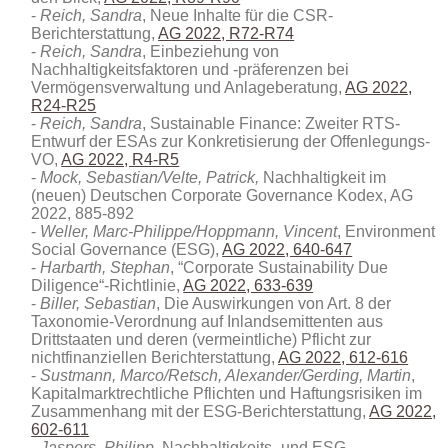
Reich, Sandra
, Neue Inhalte für die CSR-
Berichterstattung,
AG 2022, R72-R74
Reich, Sandra
, Einbeziehung von
Nachhaltigkeitsfaktoren und -präferenzen bei
Vermögensverwaltung und Anlageberatung,
AG 2022,
R24-R25
Reich, Sandra
, Sustainable Finance: Zweiter RTS-
Entwurf der ESAs zur Konkretisierung der Offenlegungs-
VO,
AG 2022, R4-R5
Mock, Sebastian/Velte, Patrick,
Nachhaltigkeit im
(neuen) Deutschen Corporate Governance Kodex, AG
2022, 885-892
Weller, Marc-Philippe/Hoppmann, Vincent
, Environment
Social Governance (ESG),
AG 2022, 640-647
Harbarth, Stephan
, “Corporate Sustainability Due
Diligence“-Richtlinie,
AG 2022, 633-639
Biller, Sebastian
, Die Auswirkungen von Art. 8 der
Taxonomie-Verordnung auf Inlandsemittenten aus
Drittstaaten und deren (vermeintliche) Pflicht zur
nichtfinanziellen Berichterstattung,
AG 2022, 612-616
Sustmann, Marco/Retsch, Alexander/Gerding, Martin
,
Kapitalmarktrechtliche Pflichten und Haftungsrisiken im
Zusammenhang mit der ESG-Berichterstattung,
AG 2022,
602-611
Jaspers, Philipp
, Nachhaltigkeits- und ESG-