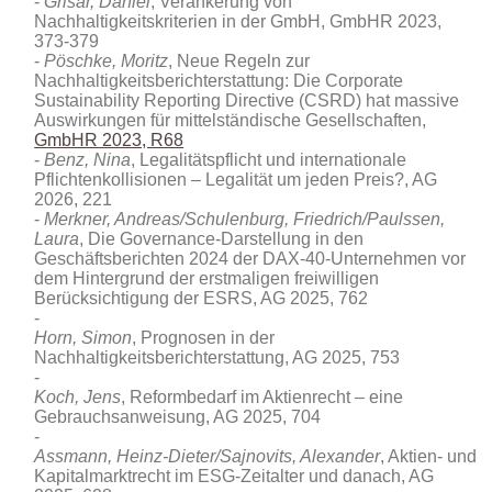
Grisar, Daniel
, Verankerung von
Nachhaltigkeitskriterien in der GmbH, GmbHR 2023,
373-379
Pöschke, Moritz
, Neue Regeln zur
Nachhaltigkeitsberichterstattung: Die Corporate
Sustainability Reporting Directive (CSRD) hat massive
Auswirkungen für mittelständische Gesellschaften,
GmbHR 2023, R68
Benz, Nina
, Legalitätspflicht und internationale
Pflichtenkollisionen – Legalität um jeden Preis?, AG
2026, 221
Merkner, Andreas/Schulenburg, Friedrich/Paulssen,
Laura
, Die Governance-Darstellung in den
Geschäftsberichten 2024 der DAX‑40-Unternehmen vor
dem Hintergrund der erstmaligen freiwilligen
Berücksichtigung der ESRS, AG 2025, 762
Horn, Simon
, Prognosen in der
Nachhaltigkeitsberichterstattung, AG 2025, 753
Koch, Jens
, Reformbedarf im Aktienrecht – eine
Gebrauchsanweisung, AG 2025, 704
Assmann, Heinz-Dieter/Sajnovits, Alexander
, Aktien- und
Kapitalmarktrecht im ESG‑Zeitalter und danach, AG