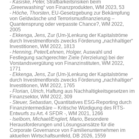
Kasiske
,
Peter,
Strafbarkeitsrisiken beim
„Greenwashing“ von Finanzprodukten, WM 2023, 53
Höche, Thorsten
, EU-Gesetzgebung zur Bekämpfung
von Geldwäsche und Terrorismusfinanzierung –
Quantensprung oder verpasste Chance?, WM 2022,
2005
Ekkenga, Jens,
Zur (Um-)Lenkung der Kapitalströme
durch Investmentfonds zwecks Förderung „nachhaltiger“
Investitionen, WM 2022, 1813
Henning, Peter/Lehnen, Holger,
Auswahl und
Festlegung sachgerechter Ziele (Verzielung) bei der
Vorstandsvergütung von Finanzinstituten, WM 2022,
1771
Ekkenga, Jens,
Zur (Um-)Lenkung der Kapitalströme
durch Investmentfonds zwecks Förderung „nachhaltiger“
Investitionen, WM 2022, 1765
Florian, Ulrich
, Haftung aus Nachhaltigkeitsgesetzen im
Finanzsektor, WM 2022, 309
Steuer, Sebastian
, Quantitatives ESG-Reporting durch
Finanzintermediäre – Kritische Würdigung des RTS-
Entwurfs zu Art. 4 SFDR -, WM 2021, 1266
Iselborn, Michael/Englert, Mario
, Besondere
Herausforderungen und Lösungsansätze für die
Corporate Governance von Familienunternehmen im
aktuellen Wirtschaftsumfeld
, DB 2026, 1559