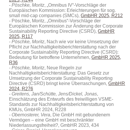
Pöschke, Moritz
, „Omnibus IV“-Vorschläge der
Europäischen Kommission: Erleichterungen für sog.
small mid-cap companies (SMCs),
GmbHR 2025, R212
Pöschke, Moritz, „Omnibus“-Vorschläge der
Europäischen Kommission zur Änderung der Corporate
Sustainability Reporting Directive (CSRD),
GmbHR
2025, R117
Pöschke, Moritz
, Nach wie vor keine Umsetzung der
Pflicht zur Nachhaltigkeitsberichterstattung nach der
Corporate Sustainability Reporting Directive (CSRD):
Bedeutung für betroffene Unternehmen,
GmbHR 2025,
R36
Pöschke, Moritz
, Neue Regeln zur
Nachhaltigkeitsberichterstattung: Das Gesetz zur
Umsetzung der Corporate Sustainability Reporting
Directive (CSRD) bringt keine Überraschungen,
GmbHR
2024, R276
Greitens, Jan/Schütte, Jens/Dickel, Jonas
,
Einschätzung des Entwurfs des freiwilligen VSME-
Standards zur Nachhaltigkeitsberichterstattung von
KMUs, GmbHR 2024, R228
Obernosterer, Vera
, Die GmbH mit gebundenem
Vermögen – eine GmbH mit beschränkter
Niederlassungsfreiheit?, GmbHR 2023, 434