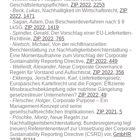
Geschäftsleitungspflichten,
ZIP 2022, 2253
Beck, Lukas
, Nachhaltigkeit im Wirtschaftsrecht,
ZIP
2022, 1471
Sagan, Adam
, Das Beschwerdeverfahren nach § 8
LkSG,
ZIP 2022, 1419
Spindler, Gerald
, Der Vorschlag einer EU-Lieferketten-
Richtlinie,
ZIP 2022, 765
Nietsch
,
Michael
, Von der nichtfinanziellen
Berichterstattung zur Nachhaltigkeitsberichterstattung –
Eine Momentaufnahme zum Vorschlag der Corporate
Sustainability Reporting Directive,
ZIP 2022, 449
Wellerdt, Alexander
, Neue Corporate Governance
Regeln für Vorstand und Aufsichtsrat,
ZIP 2022, 356
Ekkenga, Jens/Erlmann
,
Karl,
Lieferkettengesetz,
Europäisches Kartellrecht und die Folgen: Effiziente
Missbrauchsbekämpfung oder nutzlose Gängelung
gesetzestreuer Unternehmen?
ZIP 2022, 49
Fleischer, Holger
, Corporate Purpose – Ein
Management-Konzept und seine
gesellschaftsrechtlichen Implikationen,
ZIP 2021, 5
Pöschke, Moritz
, Neue Regeln zur
Nachhaltigkeitsberichterstattung: Bundesregierung legt
(neuen) Referentenentwurf zur Umsetzung der Corporate
Sustainability Reporting Directive (CSRD) vor
,
GmbHR
2025, R244