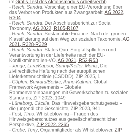
im
Gratis-Test des Aktionsmoduls Arbeitsrecht
)
Reich, Sandra
, Vorschlag einer EU-Verordnung über
das Verbot von Produkten aus Zwangsarbeit,
AG 2022,
R304
Reich, Sandra
, Der Abschlussbericht zur Social
Taxonomy,
AG 2022, R105-R107
Reich, Sandra
, Sustainable Finance: Nach der grünen
Klassifizierung auf dem Weg zur sozialen Taxonomie,
AG
2021, R328-R329
Reich, Sandra
, Status Quo: Sorgfaltspflichten und
Verantwortung in der Lieferkette nach der EU-
Konfliktmineralien-VO,
AG 2021, R52-R53
Junge, Lara/Kapoor, Sunny/Keller, Moritz
, Die
zivilrechtliche Haftung nach der europäischen
Lieferkettenrichtlinie (CSDDD), ZIP 2025, 1
Göpfert, Burkard/Bertke, Anne-Kathrin
, Global
Framework Agreements – Globale
Rahmenvereinbarungen mit Gewerkschaften zu sozialen
Standards, ZIP 2023, 1049
Lüneborg, Cäcilie
, Das Hinweisgeberschutzgesetz –
die (un)endliche Geschichte, ZIP 2023, 941
Fest, Timo
, Whistleblowing – Fragen des
Hinweisgeberschutzes aus gesellschaftsrechtlicher
Perspektive,
ZIP 2022, 2265
Grobe, Tony
, Organmitglieder als Whistleblower,
ZIP