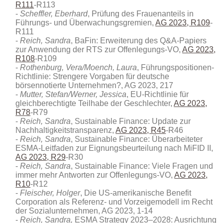
R111
-R113
Scheffler, Eberhard
, Prüfung des Frauenanteils in
Führungs- und Überwachungsgremien,
AG 2023, R109
-
R111
Reich, Sandra
, BaFin: Erweiterung des Q&A-Papiers
zur Anwendung der RTS zur Offenlegungs-VO,
AG 2023,
R108
-R109
Rothenburg, Vera/Moench, Laura
, Führungspositionen-
Richtlinie: Strengere Vorgaben für deutsche
börsennotierte Unternehmen?, AG 2023, 217
Mutter, Stefan/Werner, Jessica
, EU-Richtlinie für
gleichberechtigte Teilhabe der Geschlechter,
AG 2023,
R78
-R79
Reich, Sandra
, Sustainable Finance: Update zur
Nachhaltigkeitstransparenz,
AG 2023, R45
-R46
Reich, Sandra
, Sustainable Finance: Überarbeiteter
ESMA-Leitfaden zur Eignungsbeurteilung nach MiFID II,
AG 2023, R29
-R30
Reich, Sandra
, Sustainable Finance: Viele Fragen und
immer mehr Antworten zur Offenlegungs-VO,
AG 2023,
R10
-R12
Fleischer, Holger
, Die US-amerikanische Benefit
Corporation als Referenz- und Vorzeigemodell im Recht
der Sozialunternehmen, AG 2023, 1-14
Reich, Sandra,
ESMA Strategy 2023–2028: Ausrichtung