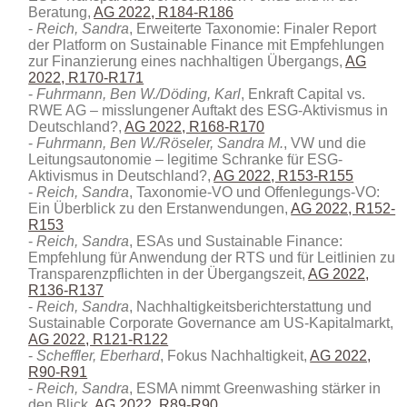
Beratung,
AG 2022, R184-R186
Reich, Sandra
, Erweiterte Taxonomie: Finaler Report
der Platform on Sustainable Finance mit Empfehlungen
zur Finanzierung eines nachhaltigen Übergangs,
AG
2022, R170-R171
Fuhrmann, Ben W./Döding, Karl
, Enkraft Capital vs.
RWE AG – misslungener Auftakt des ESG-Aktivismus in
Deutschland?,
AG 2022, R168-R170
Fuhrmann, Ben W./Röseler, Sandra M.
, VW und die
Leitungsautonomie – legitime Schranke für ESG-
Aktivismus in Deutschland?,
AG 2022, R153-R155
Reich, Sandra
, Taxonomie-VO und Offenlegungs-VO:
Ein Überblick zu den Erstanwendungen,
AG 2022, R152-
R153
Reich, Sandra
, ESAs und Sustainable Finance:
Empfehlung für Anwendung der RTS und für Leitlinien zu
Transparenzpflichten in der Übergangszeit,
AG 2022,
R136-R137
Reich, Sandra
, Nachhaltigkeitsberichterstattung und
Sustainable Corporate Governance am US-Kapitalmarkt,
AG 2022, R121-R122
Scheffler, Eberhard
, Fokus Nachhaltigkeit,
AG 2022,
R90-R91
Reich, Sandra
, ESMA nimmt Greenwashing stärker in
den Blick,
AG 2022, R89-R90