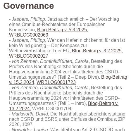
Governance
Jaspers, Philipp
, Jetzt auch amtlich – Der Vorschlag
eines Omnibus-Rechtsaktes der Europäischen
Kommission,
Blog-Beitrag v. 5.3.2025
,
WRBLOG0002069
Jaspers, Philipp
, Wer den Hafen nicht kennt, für den ist
kein Wind günstig – Der Kompass zur
Wettbewerbsfähigkeit der EU,
Blog-Beitrag v. 3.2.2025
,
WRBLOG0002027
von Zehmen, Dominik/Kürten, Carola
, Bestellung des
Prüfers des Nachhaltigkeitsberichts durch die
Hauptversammlung 2024 vor Inkrafttreten des CSRD-
Umsetzungsgesetzes? (Teil 2 – Deep Dive),
Blog-Beitrag
v. 15.2.2024
,
WRBLOG0001723
von Zehmen, Dominik/Kürten, Carola
, Bestellung des
Prüfers des Nachhaltigkeitsberichts durch die
Hauptversammlung 2024 vor Inkrafttreten des CSRD-
Umsetzungsgesetzes? (Teil 1 – Intro),
Blog-Beitrag v.
13.2.2024
, WRBLOG0001704
Markworth, David
, Die Nachhaltigkeitsberichterstattung
nach CSRD und ESRS unter Einfluss des Omnibus
, ZIP
2026, 1097
Nowalder, Louisa
, Was bleibt von Art. 29 CSDDD nach