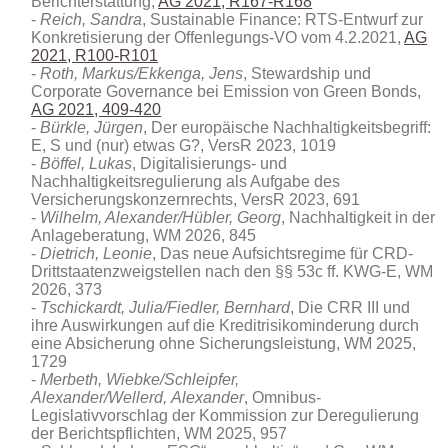
Berichterstattung,
AG 2021, R167-R168
Reich, Sandra
, Sustainable Finance: RTS-Entwurf zur
Konkretisierung der Offenlegungs-VO vom 4.2.2021,
AG
2021, R100-R101
Roth, Markus/Ekkenga, Jens
, Stewardship und
Corporate Governance bei Emission von Green Bonds,
AG 2021, 409-420
Bürkle, Jürgen
, Der europäische Nachhaltigkeitsbegriff:
E, S und (nur) etwas G?, VersR 2023, 1019
Böffel, Lukas
, Digitalisierungs- und
Nachhaltigkeitsregulierung als Aufgabe des
Versicherungskonzernrechts, VersR 2023, 691
Wilhelm, Alexander/Hübler, Georg
, Nachhaltigkeit in der
Anlageberatung
, WM 2026, 845
Dietrich, Leonie
, Das neue Aufsichtsregime für CRD-
Drittstaatenzweigstellen nach den §§ 53c ff. KWG-E, WM
2026, 373
Tschickardt, Julia/Fiedler, Bernhard
, Die CRR III und
ihre Auswirkungen auf die Kreditrisikominderung durch
eine Absicherung ohne Sicherungsleistung, WM 2025,
1729
Merbeth
,
Wiebke/
Schleipfer
,
Alexander/
Wellerd,
Alexander
, Omnibus-
Legislativvorschlag der Kommission zur Deregulierung
der Berichtspflichten, WM 2025, 957