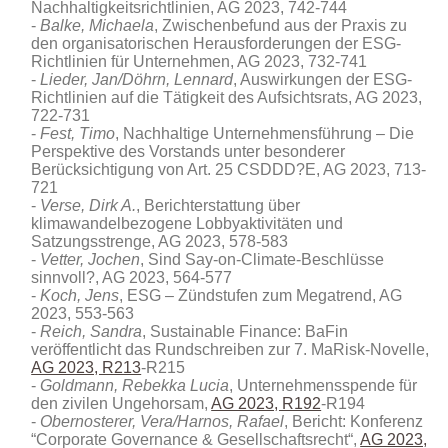
Nachhaltigkeitsrichtlinien, AG 2023, 742-744
Balke, Michaela
, Zwischenbefund aus der Praxis zu
den organisatorischen Herausforderungen der ESG-
Richtlinien für Unternehmen, AG 2023, 732-741
Lieder, Jan/Döhrn, Lennard
, Auswirkungen der ESG-
Richtlinien auf die Tätigkeit des Aufsichtsrats, AG 2023,
722-731
Fest, Timo
, Nachhaltige Unternehmensführung – Die
Perspektive des Vorstands unter besonderer
Berücksichtigung von Art. 25 CSDDD?E, AG 2023, 713-
721
Verse, Dirk A.
, Berichterstattung über
klimawandelbezogene Lobbyaktivitäten und
Satzungsstrenge, AG 2023, 578-583
Vetter, Jochen
, Sind Say-on-Climate-Beschlüsse
sinnvoll?, AG 2023, 564-577
Koch, Jens
, ESG – Zündstufen zum Megatrend, AG
2023, 553-563
Reich, Sandra
, Sustainable Finance: BaFin
veröffentlicht das Rundschreiben zur 7. MaRisk-Novelle,
AG 2023, R213
-R215
Goldmann, Rebekka Lucia
, Unternehmensspende für
den zivilen Ungehorsam,
AG 2023, R192
-R194
Obernosterer, Vera/Harnos, Rafael
, Bericht: Konferenz
“Corporate Governance & Gesellschaftsrecht“,
AG 2023,