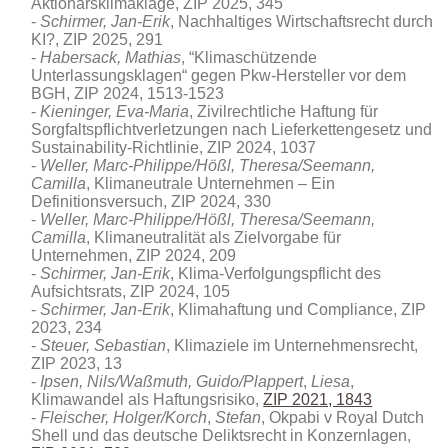
Aktionärsklimaklage, ZIP 2025, 345
Schirmer, Jan-Erik
, Nachhaltiges Wirtschaftsrecht durch
KI?, ZIP 2025, 291
Habersack, Mathias
, “Klimaschützende
Unterlassungsklagen“ gegen Pkw-Hersteller vor dem
BGH, ZIP 2024, 1513-1523
Kieninger, Eva-Maria
, Zivilrechtliche Haftung für
Sorgfaltspflichtverletzungen nach Lieferkettengesetz und
Sustainability-Richtlinie, ZIP 2024, 1037
Weller, Marc-Philippe/Hößl, Theresa/Seemann,
Camilla
, Klimaneutrale Unternehmen – Ein
Definitionsversuch, ZIP 2024, 330
Weller, Marc-Philippe/Hößl, Theresa/Seemann,
Camilla
, Klimaneutralität als Zielvorgabe für
Unternehmen, ZIP 2024, 209
Schirmer, Jan-Erik
, Klima-Verfolgungspflicht des
Aufsichtsrats, ZIP 2024, 105
Schirmer, Jan-Erik
, Klimahaftung und Compliance, ZIP
2023, 234
Steuer, Sebastian
, Klimaziele im Unternehmensrecht,
ZIP 2023, 13
Ipsen, Nils/Waßmuth, Guido/Plappert
,
Liesa
,
Klimawandel als Haftungsrisiko,
ZIP 2021, 1843
Fleischer, Holger/Korch
,
Stefan
, Okpabi v Royal Dutch
Shell und das deutsche Deliktsrecht in Konzernlagen,