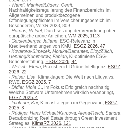
Wandt, Manfred/Lüders, Gerrit
,
Nachhaltigkeitsregulierung des Finanzbereichs im
Allgemeinen und produktbezogene
Offenlegungspflichten im Versicherungsbereich im
Besonderen, VersR 2023, 809
Harnos, Rafael
, Durchsetzung der Verordnung über
europäische grüne Anleihen,
WM 2025, 1113
Gerstenberger, Juliane
, ESG-Relevanz in
Kreditverhandlungen von KMU
,
ESGZ 2026, 47
Kovarova-Simecek, Monika/Barrantes, Eloy/Zülch,
Henning/Kummerow, Fabian
, KI-optimierte ESG-
Berichterstattung,
ESGZ 2026, 44
Welsch, Elena
, Praxisbericht Grüne Intelligenz,
ESGZ
2026, 22
Reiser, Lisa
, Klimaklagen: Die Welt nach Lliuya vs.
RWE,
ESGZ 2025, 7
Didier, Viola C.,
Im Fokus: Erfolgreich nachhaltig:
Welche Software Unternehmen wirklich voranbringt,
EGSZ 2025, 4
Imolauer, Kai,
Klimastrategien im Gegenwind,
ESGZ
2025, 3
Rüdiger, Hans Michael/Karpova, Alena/Reich, Sandra
,
Decarbonizing Real Estate through Green Investment
Strategies
,
KlimaRZ 2026, 121