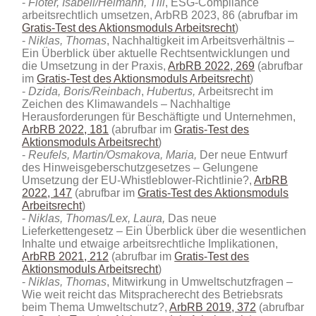
Flöter, Isabell/Heimann, Till
, ESG-Compliance
arbeitsrechtlich umsetzen, ArbRB 2023, 86 (abrufbar im
Gratis-Test des Aktionsmoduls Arbeitsrecht
)
Niklas,
Thomas
, Nachhaltigkeit im Arbeitsverhältnis –
Ein Überblick über aktuelle Rechtsentwicklungen und
die Umsetzung in der Praxis,
ArbRB 2022, 269
(abrufbar
im
Gratis-Test des Aktionsmoduls Arbeitsrecht
)
Dzida, Boris/Reinbach
,
Hubertus,
Arbeitsrecht im
Zeichen des Klimawandels – Nachhaltige
Herausforderungen für Beschäftigte und Unternehmen,
ArbRB 2022, 181
(abrufbar im
Gratis-Test des
Aktionsmoduls Arbeitsrecht
)
Reufels, Martin/Osmakova, Maria,
Der neue Entwurf
des Hinweisgeberschutzgesetzes – Gelungene
Umsetzung der EU-Whistleblower-Richtlinie?,
ArbRB
2022, 147
(abrufbar im
Gratis-Test des Aktionsmoduls
Arbeitsrecht
)
Niklas, Thomas/Lex, Laura,
Das neue
Lieferkettengesetz – Ein Überblick über die wesentlichen
Inhalte und etwaige arbeitsrechtliche Implikationen,
ArbRB 2021, 212
(abrufbar im
Gratis-Test des
Aktionsmoduls Arbeitsrecht
)
Niklas, Thomas
, Mitwirkung in Umweltschutzfragen –
Wie weit reicht das Mitspracherecht des Betriebsrats
beim Thema Umweltschutz?,
ArbRB 2019, 372
(abrufbar