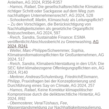
Anleihen, AG 2024, R356-R357
Harnos, Rafael,
Die gesellschaftsrechtliche Klimatrias:
richtiger Schritt oder Sackgasse auf dem Weg zum
nachhaltigen Unternehmensrecht?, AG 2024, S28
Schockenhoff, Martin
, Klimaschutz als Leitungspflicht?
– Zu den Vorschlägen, die Berücksichtigung von
Nachhaltigkeitszielen als gesetzliche Organpflicht
festzuschreiben, AG 2024, 597
Reich, Sandra
, Sustainable Finance: ESMA
veröffentlicht Abschlussbericht zu Greenwashing,
AG
2024, R241
Weller, Marc-Philippe/Schwemmer, Sophia
,
Klimatransformationspflichten für Großunternehmen, AG
2024, 517
Reich, Sandra
, Klimaberichterstattung in den USA: Die
SEC führt klimabezogene Offenlegungspflichten ein, AG
2024, R140
Merkner, Andreas/Schulenburg, Friedrich/Elixmann,
Philipp
, Praxisfragen bei der Konzeptionierung und
Durchführung eines Say on Climate, AG 2024, 257
Harnos, Rafael
, Keine Korrektur klimapolitischer
Kompromisse durch die deliktsrechtliche Hintertür, AG
2024, R92
Obernosterer, Vera
/
Tüshaus, Fee
,
Wasserstandsmeldung zur Nachhaltigkeitsregulierung,