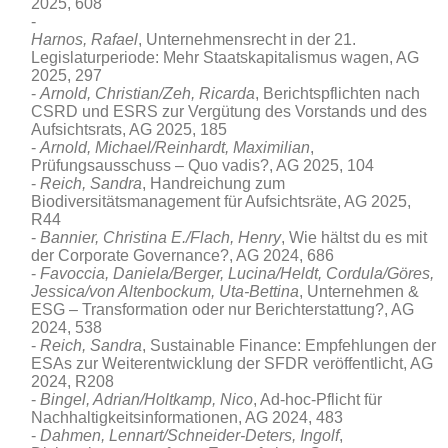
2025, 608
Harnos, Rafael
, Unternehmensrecht in der 21.
Legislaturperiode: Mehr Staatskapitalismus wagen, AG
2025, 297
Arnold, Christian/Zeh, Ricarda
, Berichtspflichten nach
CSRD und ESRS zur Vergütung des Vorstands und des
Aufsichtsrats, AG 2025, 185
Arnold, Michael/
Reinhardt,
Maximilian
,
Prüfungsausschuss – Quo vadis?, AG 2025, 104
Reich, Sandra
, Handreichung zum
Biodiversitätsmanagement für Aufsichtsräte, AG 2025,
R44
Bannier, Christina E./Flach, Henry
, Wie hältst du es mit
der Corporate Governance?, AG 2024, 686
Favoccia, Daniela/Berger, Lucina/Heldt, Cordula/Göres,
Jessica/von Altenbockum, Uta-Bettina
, Unternehmen &
ESG – Transformation oder nur Berichterstattung?, AG
2024, 538
Reich, Sandra
, Sustainable Finance: Empfehlungen der
ESAs zur Weiterentwicklung der SFDR veröffentlicht, AG
2024, R208
Bingel, Adrian/Holtkamp, Nico
, Ad-hoc-Pflicht für
Nachhaltigkeitsinformationen, AG 2024, 483
Dahmen, Lennart/Schneider-Deters, Ingolf
,