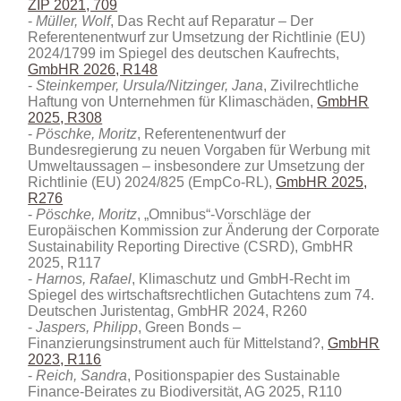
ZIP 2021, 709
Müller, Wolf
, Das Recht auf Reparatur – Der
Referentenentwurf zur Umsetzung der Richtlinie (EU)
2024/1799 im Spiegel des deutschen Kaufrechts
,
GmbHR 2026, R148
Steinkemper, Ursula/Nitzinger, Jana
, Zivilrechtliche
Haftung von Unternehmen für Klimaschäden,
GmbHR
2025, R308
Pöschke, Moritz
, Referentenentwurf der
Bundesregierung zu neuen Vorgaben für Werbung mit
Umweltaussagen – insbesondere zur Umsetzung der
Richtlinie (EU) 2024/825 (EmpCo-RL),
GmbHR 2025,
R276
Pöschke, Moritz
, „Omnibus“-Vorschläge der
Europäischen Kommission zur Änderung der Corporate
Sustainability Reporting Directive (CSRD), GmbHR
2025, R117
Harnos, Rafael
, Klimaschutz und GmbH-Recht im
Spiegel des wirtschaftsrechtlichen Gutachtens zum 74.
Deutschen Juristentag, GmbHR 2024, R260
Jaspers, Philipp
, Green Bonds –
Finanzierungsinstrument auch für Mittelstand?,
GmbHR
2023, R116
Reich, Sandra
, Positionspapier des Sustainable
Finance-Beirates zu Biodiversität, AG 2025, R110