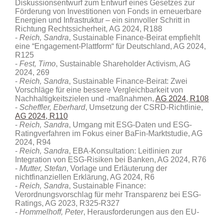
Diskussionsentwurf zum Entwurf eines Gesetzes zur
Förderung von Investitionen von Fonds in erneuerbare
Energien und Infrastruktur – ein sinnvoller Schritt in
Richtung Rechtssicherheit, AG 2024, R188
Reich, Sandra
, Sustainable Finance-Beirat empfiehlt
eine “Engagement-Plattform“ für Deutschland, AG 2024,
R125
Fest, Timo
, Sustainable Shareholder Activism, AG
2024, 269
Reich, Sandra
, Sustainable Finance-Beirat: Zwei
Vorschläge für eine bessere Vergleichbarkeit von
Nachhaltigkeitszielen und -maßnahmen,
AG 2024, R108
Scheffler, Eberhard
, Umsetzung der CSRD-Richtlinie,
AG 2024, R110
Reich, Sandra
, Umgang mit ESG-Daten und ESG-
Ratingverfahren im Fokus einer BaFin-Marktstudie, AG
2024, R94
Reich, Sandra
, EBA-Konsultation: Leitlinien zur
Integration von ESG-Risiken bei Banken, AG 2024, R76
Mutter, Stefan
, Vorlage und Erläuterung der
nichtfinanziellen Erklärung, AG 2024, R6
Reich, Sandra
, Sustainable Finance:
Verordnungsvorschlag für mehr Transparenz bei ESG-
Ratings, AG 2023, R325-R327
Hommelhoff, Peter
, Herausforderungen aus den EU-