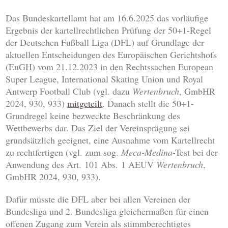
Das Bundeskartellamt hat am 16.6.2025 das vorläufige
Ergebnis der kartellrechtlichen Prüfung der 50+1-Regel
der Deutschen Fußball Liga (DFL) auf Grundlage der
aktuellen Entscheidungen des Europäischen Gerichtshofs
(EuGH) vom 21.12.2023 in den Rechtssachen European
Super League, International Skating Union und Royal
Antwerp Football Club (vgl. dazu
Wertenbruch
, GmbHR
2024, 930, 933)
mitgeteilt
. Danach stellt die 50+1-
Grundregel keine bezweckte Beschränkung des
Wettbewerbs dar. Das Ziel der Vereinsprägung sei
grundsätzlich geeignet, eine Ausnahme vom Kartellrecht
zu rechtfertigen (vgl. zum sog.
Meca-Medina
-Test bei der
Anwendung des Art. 101 Abs. 1 AEUV
Wertenbruch
,
GmbHR 2024, 930, 933).
Dafür müsste die DFL aber bei allen Vereinen der
Bundesliga und 2. Bundesliga gleichermaßen für einen
offenen Zugang zum Verein als stimmberechtigtes