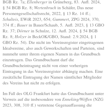
BGB Rz. 7a;
Ellenberger
in Grüneberg, 83. Aufl. 2024,
§ 54 BGB Rz. 8;
Wertenbruch
in Schäfer, Das neue
Personengesellschaftsrecht, 2022, § 13 Rz. 14 ff.;
Schulteis
, EWiR 2023, 654;
Gummert
, ZPG 2024, 370,
374 ff.;
Bauer
in Bauer/Schaub, 5. Aufl. 2023, § 13 GBO
Rz. 37;
Dörner
in Schulze, 12. Aufl. 2024, § 54 BGB
Rz. 8;
Holzer in
BeckOK/GBO, Stand: 2.9.2024, § 1
GBO Rz. 54). Die nicht im Vereinsregister eingetragenen
Idealvereine, also auch Gewerkschaften und Parteien, sind
nunmehr unter ihrem eigenen Namen in das Grundbuch
einzutragen. Das Grundbuchamt darf die
Grundbucheintragung nicht von einer vorherigen
Eintragung in das Vereinsregister abhängig machen. Eine
zusätzliche Eintragung der Namen sämtlicher Mitglieder
des Vereins hat nicht zu erfolgen.
Im Fall des OLG Frankfurt hatte das Grundbuchamt unter
Verweis auf die insbesondere von
Enneking/Wöffen
(NZG
2023, 308, 310 ff.) vertretene Gegenauffassung die