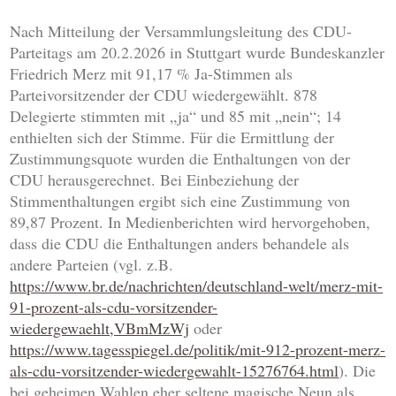
Nach Mitteilung der Versammlungsleitung des CDU-
Parteitags am 20.2.2026 in Stuttgart wurde Bundeskanzler
Friedrich Merz mit 91,17 % Ja-Stimmen als
Parteivorsitzender der CDU wiedergewählt. 878
Delegierte stimmten mit „ja“ und 85 mit „nein“; 14
enthielten sich der Stimme. Für die Ermittlung der
Zustimmungsquote wurden die Enthaltungen von der
CDU herausgerechnet. Bei Einbeziehung der
Stimmenthaltungen ergibt sich eine Zustimmung von
89,87 Prozent. In Medienberichten wird hervorgehoben,
dass die CDU die Enthaltungen anders behandele als
andere Parteien (vgl. z.B.
https://www.br.de/nachrichten/deutschland-welt/merz-mit-
91-prozent-als-cdu-vorsitzender-
wiedergewaehlt,VBmMzWj
oder
https://www.tagesspiegel.de/politik/mit-912-prozent-merz-
als-cdu-vorsitzender-wiedergewahlt-15276764.html
). Die
bei geheimen Wahlen eher seltene magische Neun als