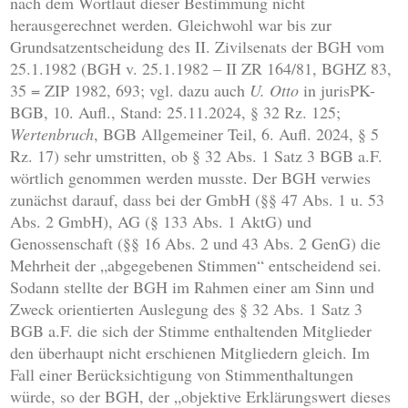
nach dem Wortlaut dieser Bestimmung nicht
herausgerechnet werden. Gleichwohl war bis zur
Grundsatzentscheidung des II. Zivilsenats der BGH vom
25.1.1982 (BGH v. 25.1.1982 – II ZR 164/81, BGHZ 83,
35 = ZIP 1982, 693; vgl. dazu auch
U. Otto
in jurisPK-
BGB, 10. Aufl., Stand: 25.11.2024, § 32 Rz. 125;
Wertenbruch
, BGB Allgemeiner Teil, 6. Aufl. 2024, § 5
Rz. 17) sehr umstritten, ob § 32 Abs. 1 Satz 3 BGB a.F.
wörtlich genommen werden musste. Der BGH verwies
zunächst darauf, dass bei der GmbH (§§ 47 Abs. 1 u. 53
Abs. 2 GmbH), AG (§ 133 Abs. 1 AktG) und
Genossenschaft (§§ 16 Abs. 2 und 43 Abs. 2 GenG) die
Mehrheit der „abgegebenen Stimmen“ entscheidend sei.
Sodann stellte der BGH im Rahmen einer am Sinn und
Zweck orientierten Auslegung des § 32 Abs. 1 Satz 3
BGB a.F. die sich der Stimme enthaltenden Mitglieder
den überhaupt nicht erschienen Mitgliedern gleich. Im
Fall einer Berücksichtigung von Stimmenthaltungen
würde, so der BGH, der „objektive Erklärungswert dieses