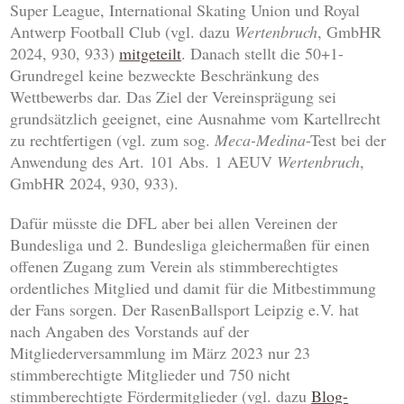
Super League, International Skating Union und Royal
Antwerp Football Club (vgl. dazu
Wertenbruch
, GmbHR
2024, 930, 933)
mitgeteilt
. Danach stellt die 50+1-
Grundregel keine bezweckte Beschränkung des
Wettbewerbs dar. Das Ziel der Vereinsprägung sei
grundsätzlich geeignet, eine Ausnahme vom Kartellrecht
zu rechtfertigen (vgl. zum sog.
Meca-Medina
-Test bei der
Anwendung des Art. 101 Abs. 1 AEUV
Wertenbruch
,
GmbHR 2024, 930, 933).
Dafür müsste die DFL aber bei allen Vereinen der
Bundesliga und 2. Bundesliga gleichermaßen für einen
offenen Zugang zum Verein als stimmberechtigtes
ordentliches Mitglied und damit für die Mitbestimmung
der Fans sorgen. Der RasenBallsport Leipzig e.V. hat
nach Angaben des Vorstands auf der
Mitgliederversammlung im März 2023 nur 23
stimmberechtigte Mitglieder und 750 nicht
stimmberechtigte Fördermitglieder (vgl. dazu
Blog-