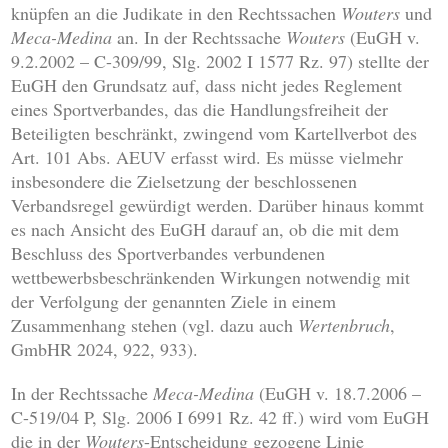
knüpfen an die Judikate in den Rechtssachen
Wouters
und
Meca-Medina
an. In der Rechtssache
Wouters
(EuGH v.
9.2.2002 – C-309/99, Slg. 2002 I 1577 Rz. 97) stellte der
EuGH den Grundsatz auf, dass nicht jedes Reglement
eines Sportverbandes, das die Handlungsfreiheit der
Beteiligten beschränkt, zwingend vom Kartellverbot des
Art. 101 Abs. AEUV erfasst wird. Es müsse vielmehr
insbesondere die Zielsetzung der beschlossenen
Verbandsregel gewürdigt werden. Darüber hinaus kommt
es nach Ansicht des EuGH darauf an, ob die mit dem
Beschluss des Sportverbandes verbundenen
wettbewerbsbeschränkenden Wirkungen notwendig mit
der Verfolgung der genannten Ziele in einem
Zusammenhang stehen (vgl. dazu auch
Wertenbruch
,
GmbHR 2024, 922, 933).
In der Rechtssache
Meca-Medina
(EuGH v. 18.7.2006 –
C-519/04 P, Slg. 2006 I 6991 Rz. 42 ff.) wird vom EuGH
die in der
Wouters
-Entscheidung gezogene Linie