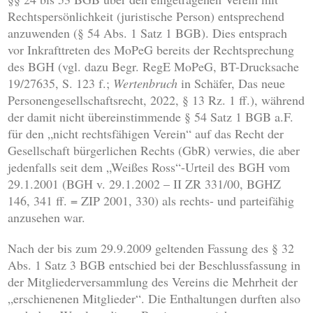
Rechtspersönlichkeit (juristische Person) entsprechend
anzuwenden (§ 54 Abs. 1 Satz 1 BGB). Dies entsprach
vor Inkrafttreten des MoPeG bereits der Rechtsprechung
des BGH (vgl. dazu Begr. RegE MoPeG, BT-Drucksache
19/27635, S. 123 f.;
Wertenbruch
in Schäfer, Das neue
Personengesellschaftsrecht, 2022, § 13 Rz. 1 ff.), während
der damit nicht übereinstimmende § 54 Satz 1 BGB a.F.
für den „nicht rechtsfähigen Verein“ auf das Recht der
Gesellschaft bürgerlichen Rechts (GbR) verwies, die aber
jedenfalls seit dem „Weißes Ross“-Urteil des BGH vom
29.1.2001 (BGH v. 29.1.2002 – II ZR 331/00, BGHZ
146, 341 ff. = ZIP 2001, 330) als rechts- und parteifähig
anzusehen war.
Nach der bis zum 29.9.2009 geltenden Fassung des § 32
Abs. 1 Satz 3 BGB entschied bei der Beschlussfassung in
der Mitgliederversammlung des Vereins die Mehrheit der
„erschienenen Mitglieder“. Die Enthaltungen durften also