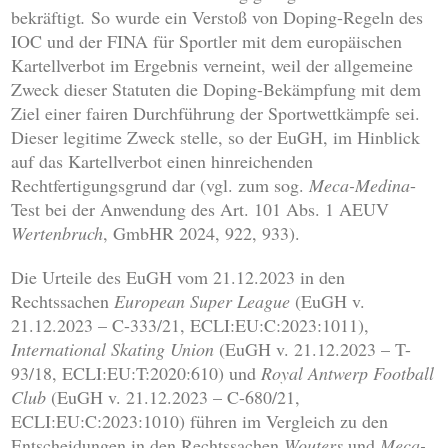
bekräftigt
.
So wurde ein Verstoß von Doping-Regeln des
IOC und der FINA für Sportler mit dem europäischen
Kartellverbot im Ergebnis verneint, weil der allgemeine
Zweck dieser Statuten die Doping-Bekämpfung mit dem
Ziel einer fairen Durchführung der Sportwettkämpfe sei.
Dieser legitime Zweck stelle, so der EuGH, im Hinblick
auf das Kartellverbot einen hinreichenden
Rechtfertigungsgrund dar (vgl. zum sog.
Meca-Medina
-
Test bei der Anwendung des Art. 101 Abs. 1 AEUV
Wertenbruch
, GmbHR 2024, 922, 933).
Die Urteile des EuGH vom 21.12.2023 in den
Rechtssachen
European Super League
(EuGH v.
21.12.2023 – C-333/21, ECLI:EU:C:2023:1011),
International Skating Union
(EuGH v. 21.12.2023 – T-
93/18, ECLI:EU:T:2020:610) und
Royal Antwerp Football
Club
(EuGH v. 21.12.2023 – C-680/21,
ECLI:EU:C:2023:1010) führen im Vergleich zu den
Entscheidungen in den Rechtssachen
Wouters
und
Meca-