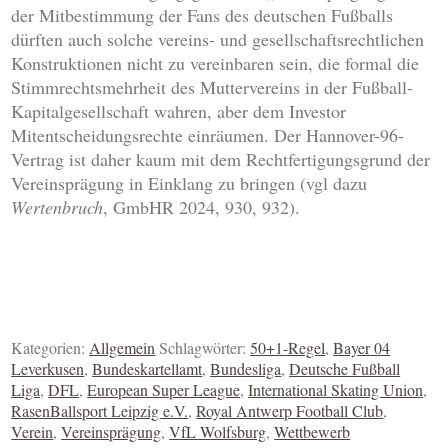
der Mitbestimmung der Fans des deutschen Fußballs
dürften auch solche vereins- und gesellschaftsrechtlichen
Konstruktionen nicht zu vereinbaren sein, die formal die
Stimmrechtsmehrheit des Muttervereins in der Fußball-
Kapitalgesellschaft wahren, aber dem Investor
Mitentscheidungsrechte einräumen. Der Hannover-96-
Vertrag ist daher kaum mit dem Rechtfertigungsgrund der
Vereinsprägung in Einklang zu bringen (vgl dazu
Wertenbruch
, GmbHR 2024, 930, 932).
Kategorien:
Allgemein
Schlagwörter:
50+1-Regel
,
Bayer 04
Leverkusen
,
Bundeskartellamt
,
Bundesliga
,
Deutsche Fußball
Liga
,
DFL
,
European Super League
,
International Skating Union
,
RasenBallsport Leipzig e.V.
,
Royal Antwerp Football Club
,
Verein
,
Vereinsprägung
,
VfL Wolfsburg
,
Wettbewerb