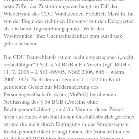
erste Ziffer der Zustimmungsrate hängt im Fall der
Wiederwahl des CDU-Vorsitzenden Friedrich Merz in Tat
von der Frage des richtigen Umgangs mit den Delegierten
ab, die beim Tagesordnungspunkt „Wahl des
Vorsitzenden“ ihre Unentschiedenheit zum Ausdruck
gebracht haben.
Die CDU Deutschlands ist ein nicht eingetragener („nicht
rechtsfähiger“ i.S.d. § 54 BGB a.F.) Verein (vgl. BGH v.
11. 7. 2006 – 2 StR 499/05, NStZ 2006, 646 = wistra
2006, 392). Nach der auf dem am 1.1.2024 in Kraft
getretenen Gesetz zur Modernisierung des
Personengesellschaftsrechts (MoPeG) beruhenden
Neufassung des § 54 BGB („Vereine ohne
Rechtspersönlichkeit“) sind für Vereine, deren Zweck
nicht auf einen wirtschaftlichen Geschäftsbetrieb gerichtet
ist und die nicht durch Eintragung in das Vereinsregister
Rechtspersönlichkeit erlangt haben, die Vorschriften der
§§ 24 bis 53 BGB über den eingetragenen Verein mit