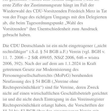
erste Ziffer der Zustimmungsrate hängt im Fall der
Wiederwahl des CDU-Vorsitzenden Friedrich Merz in Tat
von der Frage des richtigen Umgangs mit den Delegierten
ab, die beim Tagesordnungspunkt „Wahl des
Vorsitzenden“ ihre Unentschiedenheit zum Ausdruck
gebracht haben.
Die CDU Deutschlands ist ein nicht eingetragener („nicht
rechtsfähiger“ i.S.d. § 54 BGB a.F.) Verein (vgl. BGH v.
11. 7. 2006 – 2 StR 499/05, NStZ 2006, 646 = wistra
2006, 392). Nach der auf dem am 1.1.2024 in Kraft
getretenen Gesetz zur Modernisierung des
Personengesellschaftsrechts (MoPeG) beruhenden
Neufassung des § 54 BGB („Vereine ohne
Rechtspersönlichkeit“) sind für Vereine, deren Zweck
nicht auf einen wirtschaftlichen Geschäftsbetrieb gerichtet
ist und die nicht durch Eintragung in das Vereinsregister
Rechtspersönlichkeit erlangt haben, die Vorschriften der
§§ 24 bis 53 BGB über den eingetragenen Verein mit