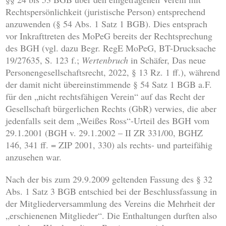
Rechtspersönlichkeit (juristische Person) entsprechend
anzuwenden (§ 54 Abs. 1 Satz 1 BGB). Dies entsprach
vor Inkrafttreten des MoPeG bereits der Rechtsprechung
des BGH (vgl. dazu Begr. RegE MoPeG, BT-Drucksache
19/27635, S. 123 f.;
Wertenbruch
in Schäfer, Das neue
Personengesellschaftsrecht, 2022, § 13 Rz. 1 ff.), während
der damit nicht übereinstimmende § 54 Satz 1 BGB a.F.
für den „nicht rechtsfähigen Verein“ auf das Recht der
Gesellschaft bürgerlichen Rechts (GbR) verwies, die aber
jedenfalls seit dem „Weißes Ross“-Urteil des BGH vom
29.1.2001 (BGH v. 29.1.2002 – II ZR 331/00, BGHZ
146, 341 ff. = ZIP 2001, 330) als rechts- und parteifähig
anzusehen war.
Nach der bis zum 29.9.2009 geltenden Fassung des § 32
Abs. 1 Satz 3 BGB entschied bei der Beschlussfassung in
der Mitgliederversammlung des Vereins die Mehrheit der
„erschienenen Mitglieder“. Die Enthaltungen durften also