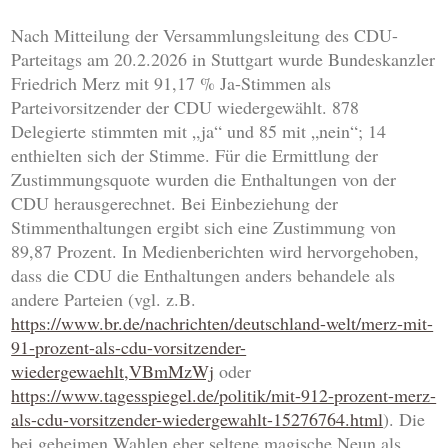
Nach Mitteilung der Versammlungsleitung des CDU-
Parteitags am 20.2.2026 in Stuttgart wurde Bundeskanzler
Friedrich Merz mit 91,17 % Ja-Stimmen als
Parteivorsitzender der CDU wiedergewählt. 878
Delegierte stimmten mit „ja“ und 85 mit „nein“; 14
enthielten sich der Stimme. Für die Ermittlung der
Zustimmungsquote wurden die Enthaltungen von der
CDU herausgerechnet. Bei Einbeziehung der
Stimmenthaltungen ergibt sich eine Zustimmung von
89,87 Prozent. In Medienberichten wird hervorgehoben,
dass die CDU die Enthaltungen anders behandele als
andere Parteien (vgl. z.B.
https://www.br.de/nachrichten/deutschland-welt/merz-mit-
91-prozent-als-cdu-vorsitzender-
wiedergewaehlt,VBmMzWj
oder
https://www.tagesspiegel.de/politik/mit-912-prozent-merz-
als-cdu-vorsitzender-wiedergewahlt-15276764.html
). Die
bei geheimen Wahlen eher seltene magische Neun als