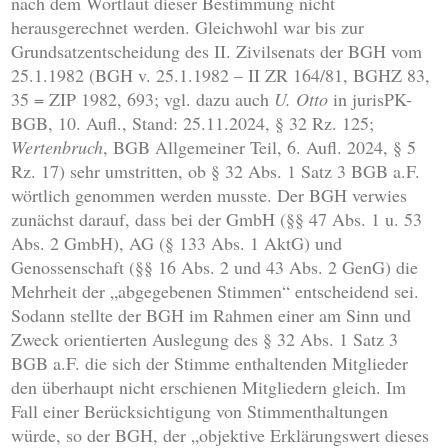
nach dem Wortlaut dieser Bestimmung nicht
herausgerechnet werden. Gleichwohl war bis zur
Grundsatzentscheidung des II. Zivilsenats der BGH vom
25.1.1982 (BGH v. 25.1.1982 – II ZR 164/81, BGHZ 83,
35 = ZIP 1982, 693; vgl. dazu auch
U. Otto
in jurisPK-
BGB, 10. Aufl., Stand: 25.11.2024, § 32 Rz. 125;
Wertenbruch
, BGB Allgemeiner Teil, 6. Aufl. 2024, § 5
Rz. 17) sehr umstritten, ob § 32 Abs. 1 Satz 3 BGB a.F.
wörtlich genommen werden musste. Der BGH verwies
zunächst darauf, dass bei der GmbH (§§ 47 Abs. 1 u. 53
Abs. 2 GmbH), AG (§ 133 Abs. 1 AktG) und
Genossenschaft (§§ 16 Abs. 2 und 43 Abs. 2 GenG) die
Mehrheit der „abgegebenen Stimmen“ entscheidend sei.
Sodann stellte der BGH im Rahmen einer am Sinn und
Zweck orientierten Auslegung des § 32 Abs. 1 Satz 3
BGB a.F. die sich der Stimme enthaltenden Mitglieder
den überhaupt nicht erschienen Mitgliedern gleich. Im
Fall einer Berücksichtigung von Stimmenthaltungen
würde, so der BGH, der „objektive Erklärungswert dieses