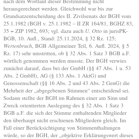
nach dem Wortlaut dieser Bestimmung nicht
herausgerechnet werden. Gleichwohl war bis zur
Grundsatzentscheidung des II. Zivilsenats der BGH vom
25.1.1982 (BGH v. 25.1.1982 – II ZR 164/81, BGHZ 83,
35 = ZIP 1982, 693; vgl. dazu auch
U. Otto
in jurisPK-
BGB, 10. Aufl., Stand: 25.11.2024, § 32 Rz. 125;
Wertenbruch
, BGB Allgemeiner Teil, 6. Aufl. 2024, § 5
Rz. 17) sehr umstritten, ob § 32 Abs. 1 Satz 3 BGB a.F.
wörtlich genommen werden musste. Der BGH verwies
zunächst darauf, dass bei der GmbH (§§ 47 Abs. 1 u. 53
Abs. 2 GmbH), AG (§ 133 Abs. 1 AktG) und
Genossenschaft (§§ 16 Abs. 2 und 43 Abs. 2 GenG) die
Mehrheit der „abgegebenen Stimmen“ entscheidend sei.
Sodann stellte der BGH im Rahmen einer am Sinn und
Zweck orientierten Auslegung des § 32 Abs. 1 Satz 3
BGB a.F. die sich der Stimme enthaltenden Mitglieder
den überhaupt nicht erschienen Mitgliedern gleich. Im
Fall einer Berücksichtigung von Stimmenthaltungen
würde, so der BGH, der „objektive Erklärungswert dieses