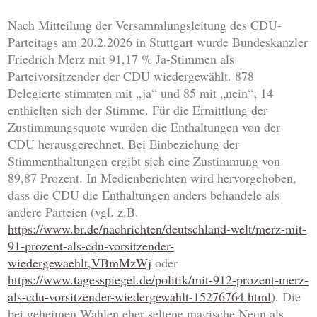
Nach Mitteilung der Versammlungsleitung des CDU-
Parteitags am 20.2.2026 in Stuttgart wurde Bundeskanzler
Friedrich Merz mit 91,17 % Ja-Stimmen als
Parteivorsitzender der CDU wiedergewählt. 878
Delegierte stimmten mit „ja“ und 85 mit „nein“; 14
enthielten sich der Stimme. Für die Ermittlung der
Zustimmungsquote wurden die Enthaltungen von der
CDU herausgerechnet. Bei Einbeziehung der
Stimmenthaltungen ergibt sich eine Zustimmung von
89,87 Prozent. In Medienberichten wird hervorgehoben,
dass die CDU die Enthaltungen anders behandele als
andere Parteien (vgl. z.B.
https://www.br.de/nachrichten/deutschland-welt/merz-mit-
91-prozent-als-cdu-vorsitzender-
wiedergewaehlt,VBmMzWj
oder
https://www.tagesspiegel.de/politik/mit-912-prozent-merz-
als-cdu-vorsitzender-wiedergewahlt-15276764.html
). Die
bei geheimen Wahlen eher seltene magische Neun als