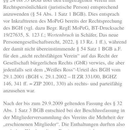
Rechtspersönlichkeit (juristische Person) entsprechend
anzuwenden (§ 54 Abs. 1 Satz 1 BGB). Dies entsprach
vor Inkrafttreten des MoPeG bereits der Rechtsprechung
des BGH (vgl. dazu Begr. RegE MoPeG, BT-Drucksache
19/27635, S. 123 f.;
Wertenbruch
in Schäfer, Das neue
Personengesellschaftsrecht, 2022, § 13 Rz. 1 ff.), während
der damit nicht übereinstimmende § 54 Satz 1 BGB a.F.
für den „nicht rechtsfähigen Verein“ auf das Recht der
Gesellschaft bürgerlichen Rechts (GbR) verwies, die aber
jedenfalls seit dem „Weißes Ross“-Urteil des BGH vom
29.1.2001 (BGH v. 29.1.2002 – II ZR 331/00, BGHZ
146, 341 ff. = ZIP 2001, 330) als rechts- und parteifähig
anzusehen war.
Nach der bis zum 29.9.2009 geltenden Fassung des § 32
Abs. 1 Satz 3 BGB entschied bei der Beschlussfassung in
der Mitgliederversammlung des Vereins die Mehrheit der
„erschienenen Mitglieder“. Die Enthaltungen durften also