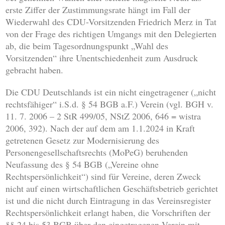
erste Ziffer der Zustimmungsrate hängt im Fall der
Wiederwahl des CDU-Vorsitzenden Friedrich Merz in Tat
von der Frage des richtigen Umgangs mit den Delegierten
ab, die beim Tagesordnungspunkt „Wahl des
Vorsitzenden“ ihre Unentschiedenheit zum Ausdruck
gebracht haben.
Die CDU Deutschlands ist ein nicht eingetragener („nicht
rechtsfähiger“ i.S.d. § 54 BGB a.F.) Verein (vgl. BGH v.
11. 7. 2006 – 2 StR 499/05, NStZ 2006, 646 = wistra
2006, 392). Nach der auf dem am 1.1.2024 in Kraft
getretenen Gesetz zur Modernisierung des
Personengesellschaftsrechts (MoPeG) beruhenden
Neufassung des § 54 BGB („Vereine ohne
Rechtspersönlichkeit“) sind für Vereine, deren Zweck
nicht auf einen wirtschaftlichen Geschäftsbetrieb gerichtet
ist und die nicht durch Eintragung in das Vereinsregister
Rechtspersönlichkeit erlangt haben, die Vorschriften der
§§ 24 bis 53 BGB über den eingetragenen Verein mit