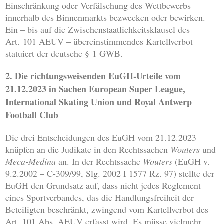
Einschränkung oder Verfälschung des Wettbewerbs
innerhalb des Binnenmarkts bezwecken oder bewirken.
Ein – bis auf die Zwischenstaatlichkeitsklausel des
Art. 101 AEUV – übereinstimmendes Kartellverbot
statuiert der deutsche § 1 GWB.
2. Die richtungsweisenden EuGH-Urteile vom
21.12.2023 in Sachen European Super League,
International Skating Union und Royal Antwerp
Football Club
Die drei Entscheidungen des EuGH vom 21.12.2023
knüpfen an die Judikate in den Rechtssachen
Wouters
und
Meca-Medina
an. In der Rechtssache
Wouters
(EuGH v.
9.2.2002 – C-309/99, Slg. 2002 I 1577 Rz. 97) stellte der
EuGH den Grundsatz auf, dass nicht jedes Reglement
eines Sportverbandes, das die Handlungsfreiheit der
Beteiligten beschränkt, zwingend vom Kartellverbot des
Art. 101 Abs. AEUV erfasst wird. Es müsse vielmehr