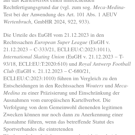
Rechtfertigungsgrund dar (vgl. zum sog.
Meca-Medina
-
Test bei der Anwendung des Art. 101 Abs. 1 AEUV
Wertenbruch
, GmbHR 2024, 922, 933).
Die Urteile des EuGH vom 21.12.2023 in den
Rechtssachen
European Super League
(EuGH v.
21.12.2023 – C-333/21, ECLI:EU:C:2023:1011),
International Skating Union
(EuGH v. 21.12.2023 – T-
93/18, ECLI:EU:T:2020:610) und
Royal Antwerp Football
Club
(EuGH v. 21.12.2023 – C-680/21,
ECLI:EU:C:2023:1010) führen im Vergleich zu den
Entscheidungen in den Rechtssachen
Wouters
und
Meca-
Medina
zu einer Präzisierung und Einschränkung der
Ausnahmen vom europäischen Kartellverbot. Die
Verfolgung von dem Gemeinwohl dienenden legitimen
Zwecken können nur noch dann zu Anerkennung einer
Ausnahme führen, wenn das betreffende Statut des
Sportverbandes die eintretenden