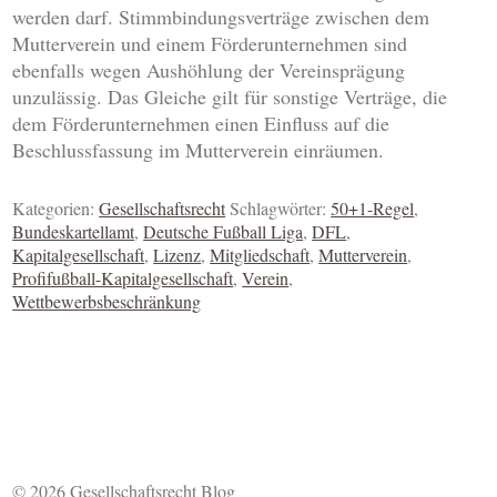
werden darf. Stimmbindungsverträge zwischen dem
Mutterverein und einem Förderunternehmen sind
ebenfalls wegen Aushöhlung der Vereinsprägung
unzulässig. Das Gleiche gilt für sonstige Verträge, die
dem Förderunternehmen einen Einfluss auf die
Beschlussfassung im Mutterverein einräumen.
Kategorien:
Gesellschaftsrecht
Schlagwörter:
50+1-Regel
,
Bundeskartellamt
,
Deutsche Fußball Liga
,
DFL
,
Kapitalgesellschaft
,
Lizenz
,
Mitgliedschaft
,
Mutterverein
,
Profifußball-Kapitalgesellschaft
,
Verein
,
Wettbewerbsbeschränkung
© 2026 Gesellschaftsrecht Blog