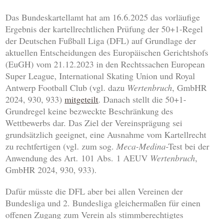
Das Bundeskartellamt hat am 16.6.2025 das vorläufige
Ergebnis der kartellrechtlichen Prüfung der 50+1-Regel
der Deutschen Fußball Liga (DFL) auf Grundlage der
aktuellen Entscheidungen des Europäischen Gerichtshofs
(EuGH) vom 21.12.2023 in den Rechtssachen European
Super League, International Skating Union und Royal
Antwerp Football Club (vgl. dazu
Wertenbruch
, GmbHR
2024, 930, 933)
mitgeteilt
. Danach stellt die 50+1-
Grundregel keine bezweckte Beschränkung des
Wettbewerbs dar. Das Ziel der Vereinsprägung sei
grundsätzlich geeignet, eine Ausnahme vom Kartellrecht
zu rechtfertigen (vgl. zum sog.
Meca-Medina
-Test bei der
Anwendung des Art. 101 Abs. 1 AEUV
Wertenbruch
,
GmbHR 2024, 930, 933).
Dafür müsste die DFL aber bei allen Vereinen der
Bundesliga und 2. Bundesliga gleichermaßen für einen
offenen Zugang zum Verein als stimmberechtigtes