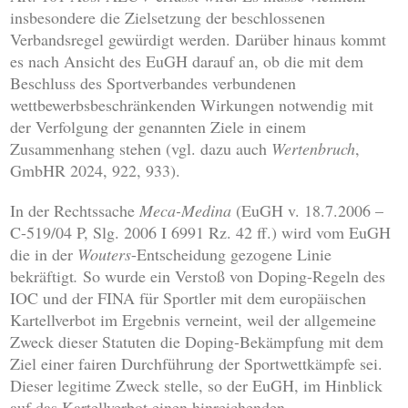
insbesondere die Zielsetzung der beschlossenen
Verbandsregel gewürdigt werden. Darüber hinaus kommt
es nach Ansicht des EuGH darauf an, ob die mit dem
Beschluss des Sportverbandes verbundenen
wettbewerbsbeschränkenden Wirkungen notwendig mit
der Verfolgung der genannten Ziele in einem
Zusammenhang stehen (vgl. dazu auch
Wertenbruch
,
GmbHR 2024, 922, 933).
In der Rechtssache
Meca-Medina
(EuGH v. 18.7.2006 –
C-519/04 P, Slg. 2006 I 6991 Rz. 42 ff.) wird vom EuGH
die in der
Wouters
-Entscheidung gezogene Linie
bekräftigt
.
So wurde ein Verstoß von Doping-Regeln des
IOC und der FINA für Sportler mit dem europäischen
Kartellverbot im Ergebnis verneint, weil der allgemeine
Zweck dieser Statuten die Doping-Bekämpfung mit dem
Ziel einer fairen Durchführung der Sportwettkämpfe sei.
Dieser legitime Zweck stelle, so der EuGH, im Hinblick
auf das Kartellverbot einen hinreichenden