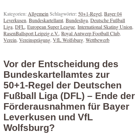
Kategorien:
Allgemein
Schlagwörter:
50+1-Regel
,
Bayer 04
Leverkusen
,
Bundeskartellamt
,
Bundesliga
,
Deutsche Fußball
Liga
,
DFL
,
European Super League
,
International Skating Union
,
RasenBallsport Leipzig e.V.
,
Royal Antwerp Football Club
,
Verein
,
Vereinsprägung
,
VfL Wolfsburg
,
Wettbewerb
Vor der Entscheidung des
Bundeskartellamtes zur
50+1-Regel der Deutschen
Fußball Liga (DFL) – Ende der
Förderausnahmen für Bayer
Leverkusen und VfL
Wolfsburg?