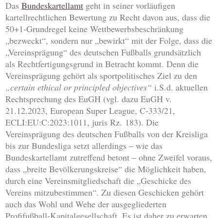
Das
Bundeskartellamt
geht in seiner vorläufigen
kartellrechtlichen Bewertung zu Recht davon aus, dass die
50+1-Grundregel keine Wettbewerbsbeschränkung
„bezweckt“, sondern nur „bewirkt“ mit der Folge, dass die
„Vereinsprägung“ des deutschen Fußballs grundsätzlich
als Rechtfertigungsgrund in Betracht kommt. Denn die
Vereinsprägung gehört als sportpolitisches Ziel zu den
„certain ethical or principled objectives“
i.S.d. aktuellen
Rechtsprechung des EuGH (vgl. dazu EuGH v.
21.12.2023, European Super League, C-333/21,
ECLI:EU:C:2023:1011, juris Rz. 183). Die
Vereinsprägung des deutschen Fußballs von der Kreisliga
bis zur Bundesliga setzt allerdings – wie das
Bundeskartellamt zutreffend betont – ohne Zweifel voraus,
dass „breite Bevölkerungskreise“ die Möglichkeit haben,
durch eine Vereinsmitgliedschaft die „Geschicke des
Vereins mitzubestimmen“. Zu diesen Geschicken gehört
auch das Wohl und Wehe der ausgegliederten
Profifußball-Kapitalgesellschaft. Es ist daher zu erwarten,