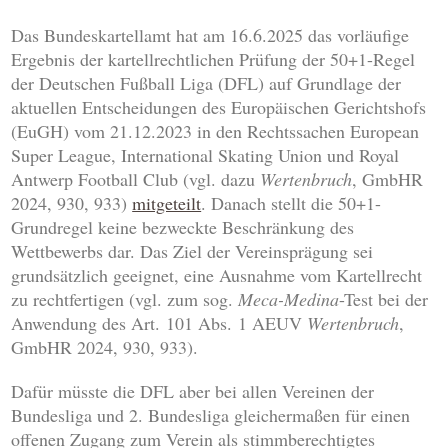
Das Bundeskartellamt hat am 16.6.2025 das vorläufige
Ergebnis der kartellrechtlichen Prüfung der 50+1-Regel
der Deutschen Fußball Liga (DFL) auf Grundlage der
aktuellen Entscheidungen des Europäischen Gerichtshofs
(EuGH) vom 21.12.2023 in den Rechtssachen European
Super League, International Skating Union und Royal
Antwerp Football Club (vgl. dazu
Wertenbruch
, GmbHR
2024, 930, 933)
mitgeteilt
. Danach stellt die 50+1-
Grundregel keine bezweckte Beschränkung des
Wettbewerbs dar. Das Ziel der Vereinsprägung sei
grundsätzlich geeignet, eine Ausnahme vom Kartellrecht
zu rechtfertigen (vgl. zum sog.
Meca-Medina
-Test bei der
Anwendung des Art. 101 Abs. 1 AEUV
Wertenbruch
,
GmbHR 2024, 930, 933).
Dafür müsste die DFL aber bei allen Vereinen der
Bundesliga und 2. Bundesliga gleichermaßen für einen
offenen Zugang zum Verein als stimmberechtigtes