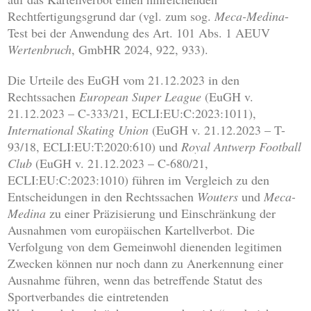
Rechtfertigungsgrund dar (vgl. zum sog.
Meca-Medina
-
Test bei der Anwendung des Art. 101 Abs. 1 AEUV
Wertenbruch
, GmbHR 2024, 922, 933).
Die Urteile des EuGH vom 21.12.2023 in den
Rechtssachen
European Super League
(EuGH v.
21.12.2023 – C-333/21, ECLI:EU:C:2023:1011),
International Skating Union
(EuGH v. 21.12.2023 – T-
93/18, ECLI:EU:T:2020:610) und
Royal Antwerp Football
Club
(EuGH v. 21.12.2023 – C-680/21,
ECLI:EU:C:2023:1010) führen im Vergleich zu den
Entscheidungen in den Rechtssachen
Wouters
und
Meca-
Medina
zu einer Präzisierung und Einschränkung der
Ausnahmen vom europäischen Kartellverbot. Die
Verfolgung von dem Gemeinwohl dienenden legitimen
Zwecken können nur noch dann zu Anerkennung einer
Ausnahme führen, wenn das betreffende Statut des
Sportverbandes die eintretenden