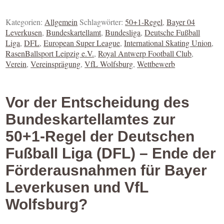
Kategorien:
Allgemein
Schlagwörter:
50+1-Regel
,
Bayer 04
Leverkusen
,
Bundeskartellamt
,
Bundesliga
,
Deutsche Fußball
Liga
,
DFL
,
European Super League
,
International Skating Union
,
RasenBallsport Leipzig e.V.
,
Royal Antwerp Football Club
,
Verein
,
Vereinsprägung
,
VfL Wolfsburg
,
Wettbewerb
Vor der Entscheidung des
Bundeskartellamtes zur
50+1-Regel der Deutschen
Fußball Liga (DFL) – Ende der
Förderausnahmen für Bayer
Leverkusen und VfL
Wolfsburg?