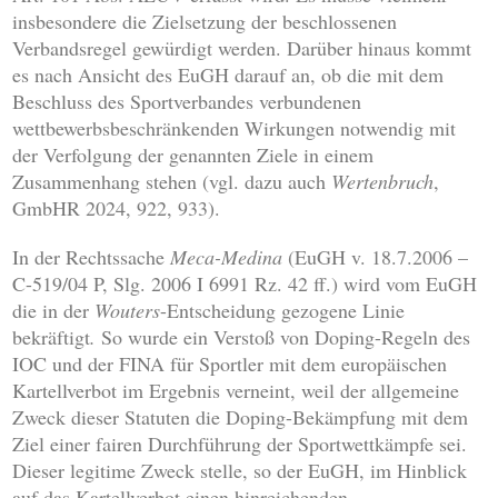
insbesondere die Zielsetzung der beschlossenen
Verbandsregel gewürdigt werden. Darüber hinaus kommt
es nach Ansicht des EuGH darauf an, ob die mit dem
Beschluss des Sportverbandes verbundenen
wettbewerbsbeschränkenden Wirkungen notwendig mit
der Verfolgung der genannten Ziele in einem
Zusammenhang stehen (vgl. dazu auch
Wertenbruch
,
GmbHR 2024, 922, 933).
In der Rechtssache
Meca-Medina
(EuGH v. 18.7.2006 –
C-519/04 P, Slg. 2006 I 6991 Rz. 42 ff.) wird vom EuGH
die in der
Wouters
-Entscheidung gezogene Linie
bekräftigt
.
So wurde ein Verstoß von Doping-Regeln des
IOC und der FINA für Sportler mit dem europäischen
Kartellverbot im Ergebnis verneint, weil der allgemeine
Zweck dieser Statuten die Doping-Bekämpfung mit dem
Ziel einer fairen Durchführung der Sportwettkämpfe sei.
Dieser legitime Zweck stelle, so der EuGH, im Hinblick
auf das Kartellverbot einen hinreichenden