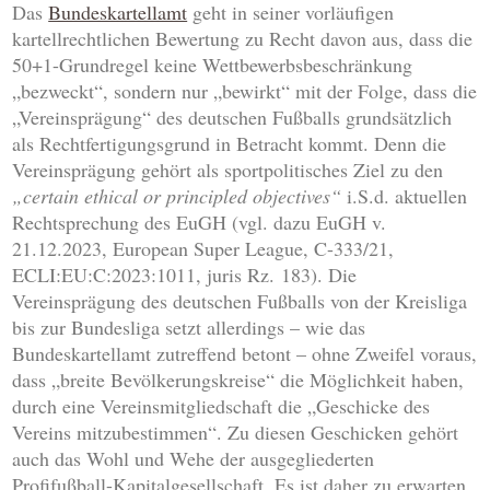
Das
Bundeskartellamt
geht in seiner vorläufigen
kartellrechtlichen Bewertung zu Recht davon aus, dass die
50+1-Grundregel keine Wettbewerbsbeschränkung
„bezweckt“, sondern nur „bewirkt“ mit der Folge, dass die
„Vereinsprägung“ des deutschen Fußballs grundsätzlich
als Rechtfertigungsgrund in Betracht kommt. Denn die
Vereinsprägung gehört als sportpolitisches Ziel zu den
„certain ethical or principled objectives“
i.S.d. aktuellen
Rechtsprechung des EuGH (vgl. dazu EuGH v.
21.12.2023, European Super League, C-333/21,
ECLI:EU:C:2023:1011, juris Rz. 183). Die
Vereinsprägung des deutschen Fußballs von der Kreisliga
bis zur Bundesliga setzt allerdings – wie das
Bundeskartellamt zutreffend betont – ohne Zweifel voraus,
dass „breite Bevölkerungskreise“ die Möglichkeit haben,
durch eine Vereinsmitgliedschaft die „Geschicke des
Vereins mitzubestimmen“. Zu diesen Geschicken gehört
auch das Wohl und Wehe der ausgegliederten
Profifußball-Kapitalgesellschaft. Es ist daher zu erwarten,