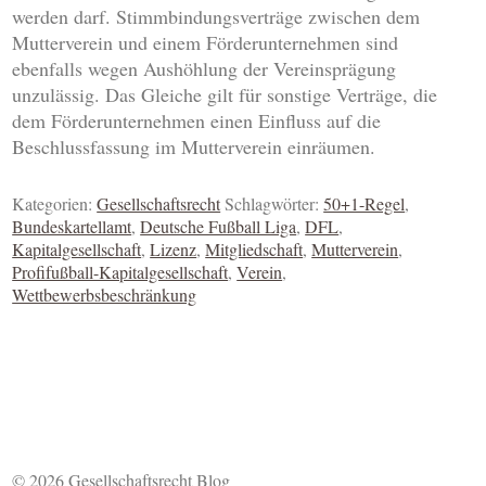
werden darf. Stimmbindungsverträge zwischen dem
Mutterverein und einem Förderunternehmen sind
ebenfalls wegen Aushöhlung der Vereinsprägung
unzulässig. Das Gleiche gilt für sonstige Verträge, die
dem Förderunternehmen einen Einfluss auf die
Beschlussfassung im Mutterverein einräumen.
Kategorien:
Gesellschaftsrecht
Schlagwörter:
50+1-Regel
,
Bundeskartellamt
,
Deutsche Fußball Liga
,
DFL
,
Kapitalgesellschaft
,
Lizenz
,
Mitgliedschaft
,
Mutterverein
,
Profifußball-Kapitalgesellschaft
,
Verein
,
Wettbewerbsbeschränkung
© 2026 Gesellschaftsrecht Blog