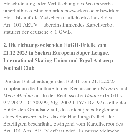
Einschränkung oder Verfälschung des Wettbewerbs
innerhalb des Binnenmarkts bezwecken oder bewirken.
Ein – bis auf die Zwischenstaatlichkeitsklausel des
Art. 101 AEUV – übereinstimmendes Kartellverbot
statuiert der deutsche § 1 GWB.
2. Die richtungsweisenden EuGH-Urteile vom
21.12.2023 in Sachen European Super League,
International Skating Union und Royal Antwerp
Football Club
Die drei Entscheidungen des EuGH vom 21.12.2023
knüpfen an die Judikate in den Rechtssachen
Wouters
und
Meca-Medina
an. In der Rechtssache
Wouters
(EuGH v.
9.2.2002 – C-309/99, Slg. 2002 I 1577 Rz. 97) stellte der
EuGH den Grundsatz auf, dass nicht jedes Reglement
eines Sportverbandes, das die Handlungsfreiheit der
Beteiligten beschränkt, zwingend vom Kartellverbot des
Art. 101 Abs. AEUV erfasst wird. Es müsse vielmehr