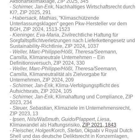
Aktionärsklimaklage, ZIP 2025, 345
Schirmer, Jan-Erik
, Nachhaltiges Wirtschaftsrecht durch
KI?, ZIP 2025, 291
Habersack, Mathias
, “Klimaschützende
Unterlassungsklagen“ gegen Pkw-Hersteller vor dem
BGH, ZIP 2024, 1513-1523
Kieninger, Eva-Maria
, Zivilrechtliche Haftung für
Sorgfaltspflichtverletzungen nach Lieferkettengesetz und
Sustainability-Richtlinie, ZIP 2024, 1037
Weller, Marc-Philippe/Hößl, Theresa/Seemann,
Camilla
, Klimaneutrale Unternehmen – Ein
Definitionsversuch, ZIP 2024, 330
Weller, Marc-Philippe/Hößl, Theresa/Seemann,
Camilla
, Klimaneutralität als Zielvorgabe für
Unternehmen, ZIP 2024, 209
Schirmer, Jan-Erik
, Klima-Verfolgungspflicht des
Aufsichtsrats, ZIP 2024, 105
Schirmer, Jan-Erik
, Klimahaftung und Compliance, ZIP
2023, 234
Steuer, Sebastian
, Klimaziele im Unternehmensrecht,
ZIP 2023, 13
Ipsen, Nils/Waßmuth, Guido/Plappert
,
Liesa
,
Klimawandel als Haftungsrisiko,
ZIP 2021, 1843
Fleischer, Holger/Korch
,
Stefan
, Okpabi v Royal Dutch
Shell und das deutsche Deliktsrecht in Konzernlagen,