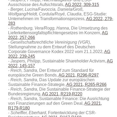
Ausschüsse des Aufsichtsrats,
AG 2022, 309-315
Berger, Lucina/Favoccia, Daniela/Groß,
Wolfgang/Heldt, Cordula/Royé, Claudia
, ESG-Studie:
Unternehmen im Transformationsprozess,
AG 2022, 279-
283
Rothenburg, Vera/Rogg, Hanna
, Die Umsetzung des
Lieferkettensorgfaltspflichtengesetzes im Konzern,
AG
2022, 257-266
Gesellschaftsrechtliche Vereinigung (VGR)
,
Stellungnahme zu dem Entwurf des Deutschen
Corporate Governance Kodex 2022 vom 21.1.2022,
AG
2022, 239-245
Jaspers, Philipp
, Sustainable Shareholder Activism,
AG
2022, 145-157
Reich, Sandra
, Der Entwurf zum Standard für
europäische Green Bonds,
AG 2021, R296-R297
Reich, Sandra
, Das Update zur europäischen
Sustainable Finance-Strategie,
AG 2021, R265-R266
Reich, Sandra
, Die Sustainable Finance-Strategie der
Bundesregierung,
AG 2021, R219-R220
Reich, Sandra
, Sustainable Finance: Die Ausrichtung
von Finanzierungen auf den Green Deal,
AG 2021,
R179-R180
Scheffler, Eberhard
, Fortentwicklung der CSR-