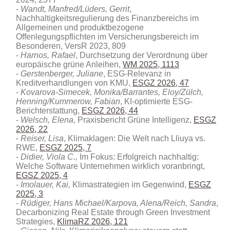
Wandt, Manfred/Lüders, Gerrit
,
Nachhaltigkeitsregulierung des Finanzbereichs im
Allgemeinen und produktbezogene
Offenlegungspflichten im Versicherungsbereich im
Besonderen, VersR 2023, 809
Harnos, Rafael
, Durchsetzung der Verordnung über
europäische grüne Anleihen,
WM 2025, 1113
Gerstenberger, Juliane
, ESG-Relevanz in
Kreditverhandlungen von KMU
,
ESGZ 2026, 47
Kovarova-Simecek, Monika/Barrantes, Eloy/Zülch,
Henning/Kummerow, Fabian
, KI-optimierte ESG-
Berichterstattung,
ESGZ 2026, 44
Welsch, Elena
, Praxisbericht Grüne Intelligenz,
ESGZ
2026, 22
Reiser, Lisa
, Klimaklagen: Die Welt nach Lliuya vs.
RWE,
ESGZ 2025, 7
Didier, Viola C.,
Im Fokus: Erfolgreich nachhaltig:
Welche Software Unternehmen wirklich voranbringt,
EGSZ 2025, 4
Imolauer, Kai,
Klimastrategien im Gegenwind,
ESGZ
2025, 3
Rüdiger, Hans Michael/Karpova, Alena/Reich, Sandra
,
Decarbonizing Real Estate through Green Investment
Strategies
,
KlimaRZ 2026, 121