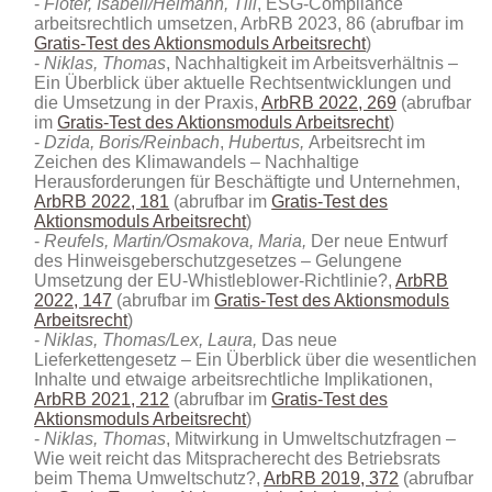
Flöter, Isabell/Heimann, Till
, ESG-Compliance
arbeitsrechtlich umsetzen, ArbRB 2023, 86 (abrufbar im
Gratis-Test des Aktionsmoduls Arbeitsrecht
)
Niklas,
Thomas
, Nachhaltigkeit im Arbeitsverhältnis –
Ein Überblick über aktuelle Rechtsentwicklungen und
die Umsetzung in der Praxis,
ArbRB 2022, 269
(abrufbar
im
Gratis-Test des Aktionsmoduls Arbeitsrecht
)
Dzida, Boris/Reinbach
,
Hubertus,
Arbeitsrecht im
Zeichen des Klimawandels – Nachhaltige
Herausforderungen für Beschäftigte und Unternehmen,
ArbRB 2022, 181
(abrufbar im
Gratis-Test des
Aktionsmoduls Arbeitsrecht
)
Reufels, Martin/Osmakova, Maria,
Der neue Entwurf
des Hinweisgeberschutzgesetzes – Gelungene
Umsetzung der EU-Whistleblower-Richtlinie?,
ArbRB
2022, 147
(abrufbar im
Gratis-Test des Aktionsmoduls
Arbeitsrecht
)
Niklas, Thomas/Lex, Laura,
Das neue
Lieferkettengesetz – Ein Überblick über die wesentlichen
Inhalte und etwaige arbeitsrechtliche Implikationen,
ArbRB 2021, 212
(abrufbar im
Gratis-Test des
Aktionsmoduls Arbeitsrecht
)
Niklas, Thomas
, Mitwirkung in Umweltschutzfragen –
Wie weit reicht das Mitspracherecht des Betriebsrats
beim Thema Umweltschutz?,
ArbRB 2019, 372
(abrufbar