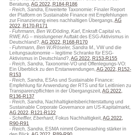
Beratung,
AG 2022, R184-R186
Reich, Sandra
, Erweiterte Taxonomie: Finaler Report
der Platform on Sustainable Finance mit Empfehlungen
zur Finanzierung eines nachhaltigen Übergangs,
AG
2022, R170-R171
Fuhrmann, Ben W./Döding, Karl
, Enkraft Capital vs.
RWE AG – misslungener Auftakt des ESG-Aktivismus in
Deutschland?,
AG 2022, R168-R170
Fuhrmann, Ben W./Röseler, Sandra M.
, VW und die
Leitungsautonomie – legitime Schranke für ESG-
Aktivismus in Deutschland?,
AG 2022, R153-R155
Reich, Sandra
, Taxonomie-VO und Offenlegungs-VO:
Ein Überblick zu den Erstanwendungen,
AG 2022, R152-
R153
Reich, Sandra
, ESAs und Sustainable Finance:
Empfehlung für Anwendung der RTS und für Leitlinien zu
Transparenzpflichten in der Übergangszeit,
AG 2022,
R136-R137
Reich, Sandra
, Nachhaltigkeitsberichterstattung und
Sustainable Corporate Governance am US-Kapitalmarkt,
AG 2022, R121-R122
Scheffler, Eberhard
, Fokus Nachhaltigkeit,
AG 2022,
R90-R91
Reich, Sandra
, ESMA nimmt Greenwashing stärker in
den Blick,
AG 2022, R89-R90