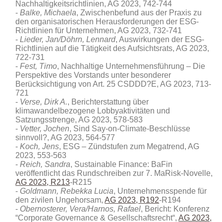
Nachhaltigkeitsrichtlinien, AG 2023, 742-744
Balke, Michaela
, Zwischenbefund aus der Praxis zu
den organisatorischen Herausforderungen der ESG-
Richtlinien für Unternehmen, AG 2023, 732-741
Lieder, Jan/Döhrn, Lennard
, Auswirkungen der ESG-
Richtlinien auf die Tätigkeit des Aufsichtsrats, AG 2023,
722-731
Fest, Timo
, Nachhaltige Unternehmensführung – Die
Perspektive des Vorstands unter besonderer
Berücksichtigung von Art. 25 CSDDD?E, AG 2023, 713-
721
Verse, Dirk A.
, Berichterstattung über
klimawandelbezogene Lobbyaktivitäten und
Satzungsstrenge, AG 2023, 578-583
Vetter, Jochen
, Sind Say-on-Climate-Beschlüsse
sinnvoll?, AG 2023, 564-577
Koch, Jens
, ESG – Zündstufen zum Megatrend, AG
2023, 553-563
Reich, Sandra
, Sustainable Finance: BaFin
veröffentlicht das Rundschreiben zur 7. MaRisk-Novelle,
AG 2023, R213
-R215
Goldmann, Rebekka Lucia
, Unternehmensspende für
den zivilen Ungehorsam,
AG 2023, R192
-R194
Obernosterer, Vera/Harnos, Rafael
, Bericht: Konferenz
“Corporate Governance & Gesellschaftsrecht“,
AG 2023,