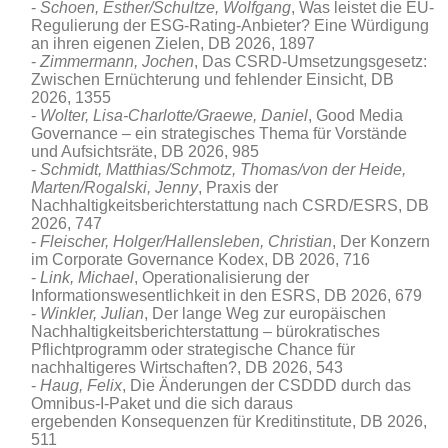
Schoen, Esther/Schultze, Wolfgang
, Was leistet die EU-
Regulierung der ESG-Rating-Anbieter? Eine Würdigung
an ihren eigenen Zielen
, DB 2026, 1897
Zimmermann, Jochen
, Das CSRD-Umsetzungsgesetz:
Zwischen Ernüchterung und fehlender Einsicht, DB
2026, 1355
Wolter, Lisa-Charlotte/Graewe, Daniel
, Good Media
Governance – ein strategisches Thema für Vorstände
und Aufsichtsräte
, DB 2026, 985
Schmidt, Matthias/Schmotz, Thomas/von der Heide,
Marten/Rogalski, Jenny
, Praxis der
Nachhaltigkeitsberichterstattung nach CSRD/ESRS, DB
2026, 747
Fleischer, Holger/Hallensleben, Christian
, Der Konzern
im Corporate Governance Kodex, DB 2026, 716
Link, Michael
, Operationalisierung der
Informationswesentlichkeit in den ESRS, DB 2026, 679
Winkler, Julian
, Der lange Weg zur europäischen
Nachhaltigkeitsberichterstattung – bürokratisches
Pflichtprogramm oder strategische Chance für
nachhaltigeres Wirtschaften?, DB 2026, 543
Haug, Felix
, Die Änderungen der CSDDD durch das
Omnibus-I-Paket und die sich daraus
ergebenden Konsequenzen für Kreditinstitute, DB 2026,
511