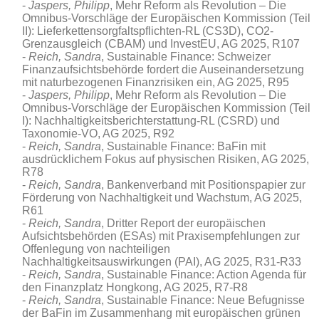
Jaspers, Philipp
, Mehr Reform als Revolution – Die
Omnibus-Vorschläge der Europäischen Kommission (Teil
II): Lieferkettensorgfaltspflichten-RL (CS3D), CO2-
Grenzausgleich (CBAM) und InvestEU, AG 2025, R107
Reich, Sandra
, Sustainable Finance: Schweizer
Finanzaufsichtsbehörde fordert die Auseinandersetzung
mit naturbezogenen Finanzrisiken ein, AG 2025, R95
Jaspers, Philipp
, Mehr Reform als Revolution – Die
Omnibus-Vorschläge der Europäischen Kommission (Teil
I): Nachhaltigkeitsberichterstattung-RL (CSRD) und
Taxonomie-VO, AG 2025, R92
Reich, Sandra
, Sustainable Finance: BaFin mit
ausdrücklichem Fokus auf physischen Risiken, AG 2025,
R78
Reich, Sandra
, Bankenverband mit Positionspapier zur
Förderung von Nachhaltigkeit und Wachstum, AG 2025,
R61
Reich, Sandra
, Dritter Report der europäischen
Aufsichtsbehörden (ESAs) mit Praxisempfehlungen zur
Offenlegung von nachteiligen
Nachhaltigkeitsauswirkungen (PAI), AG 2025, R31-R33
Reich, Sandra
, Sustainable Finance: Action Agenda für
den Finanzplatz Hongkong, AG 2025, R7-R8
Reich, Sandra
, Sustainable Finance: Neue Befugnisse
der BaFin im Zusammenhang mit europäischen grünen