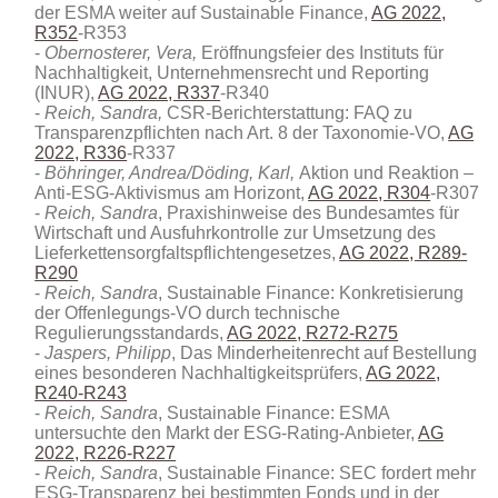
der ESMA weiter auf Sustainable Finance,
AG 2022,
R352
-R353
Obernosterer, Vera,
Eröffnungsfeier des Instituts für
Nachhaltigkeit, Unternehmensrecht und Reporting
(INUR),
AG 2022, R337
-R340
Reich, Sandra,
CSR-Berichterstattung: FAQ zu
Transparenzpflichten nach Art. 8 der Taxonomie-VO,
AG
2022, R336
-R337
Böhringer, Andrea/Döding, Karl,
Aktion und Reaktion –
Anti-ESG-Aktivismus am Horizont,
AG 2022, R304
-R307
Reich, Sandra
, Praxishinweise des Bundesamtes für
Wirtschaft und Ausfuhrkontrolle zur Umsetzung des
Lieferkettensorgfaltspflichtengesetzes,
AG 2022, R289-
R290
Reich, Sandra
, Sustainable Finance: Konkretisierung
der Offenlegungs-VO durch technische
Regulierungsstandards,
AG 2022, R272-R275
Jaspers, Philipp
, Das Minderheitenrecht auf Bestellung
eines besonderen Nachhaltigkeitsprüfers,
AG 2022,
R240-R243
Reich, Sandra
, Sustainable Finance: ESMA
untersuchte den Markt der ESG-Rating-Anbieter,
AG
2022, R226-R227
Reich, Sandra
, Sustainable Finance: SEC fordert mehr
ESG-Transparenz bei bestimmten Fonds und in der