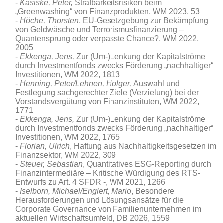
Kasiske
,
Peter,
Strafbarkeitsrisiken beim
„Greenwashing“ von Finanzprodukten, WM 2023, 53
Höche, Thorsten
, EU-Gesetzgebung zur Bekämpfung
von Geldwäsche und Terrorismusfinanzierung –
Quantensprung oder verpasste Chance?, WM 2022,
2005
Ekkenga, Jens,
Zur (Um-)Lenkung der Kapitalströme
durch Investmentfonds zwecks Förderung „nachhaltiger“
Investitionen, WM 2022, 1813
Henning, Peter/Lehnen, Holger,
Auswahl und
Festlegung sachgerechter Ziele (Verzielung) bei der
Vorstandsvergütung von Finanzinstituten, WM 2022,
1771
Ekkenga, Jens,
Zur (Um-)Lenkung der Kapitalströme
durch Investmentfonds zwecks Förderung „nachhaltiger“
Investitionen, WM 2022, 1765
Florian, Ulrich
, Haftung aus Nachhaltigkeitsgesetzen im
Finanzsektor, WM 2022, 309
Steuer, Sebastian
, Quantitatives ESG-Reporting durch
Finanzintermediäre – Kritische Würdigung des RTS-
Entwurfs zu Art. 4 SFDR -, WM 2021, 1266
Iselborn, Michael/Englert, Mario
, Besondere
Herausforderungen und Lösungsansätze für die
Corporate Governance von Familienunternehmen im
aktuellen Wirtschaftsumfeld
, DB 2026, 1559