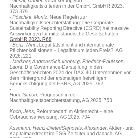
Grisar, Daniel
, Verankerung von
Nachhaltigkeitskriterien in der GmbH, GmbHR 2023,
373-379
Pöschke, Moritz
, Neue Regeln zur
Nachhaltigkeitsberichterstattung: Die Corporate
Sustainability Reporting Directive (CSRD) hat massive
Auswirkungen für mittelständische Gesellschaften,
GmbHR 2023, R68
Benz, Nina
, Legalitätspflicht und internationale
Pflichtenkollisionen – Legalität um jeden Preis?, AG
2026, 221
Merkner, Andreas/Schulenburg, Friedrich/Paulssen,
Laura
, Die Governance-Darstellung in den
Geschäftsberichten 2024 der DAX‑40-Unternehmen vor
dem Hintergrund der erstmaligen freiwilligen
Berücksichtigung der ESRS, AG 2025, 762
Horn, Simon
, Prognosen in der
Nachhaltigkeitsberichterstattung, AG 2025, 753
Koch, Jens
, Reformbedarf im Aktienrecht – eine
Gebrauchsanweisung, AG 2025, 704
Assmann, Heinz-Dieter/Sajnovits, Alexander
, Aktien- und
Kapitalmarktrecht im ESG‑Zeitalter und danach, AG