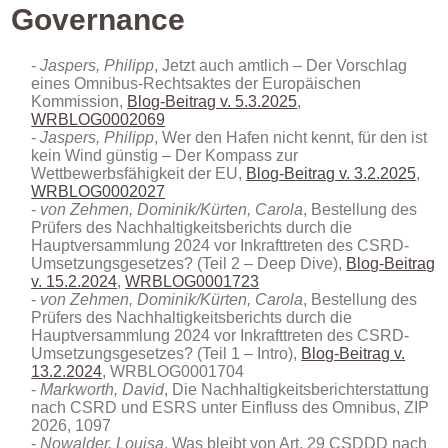
Governance
Jaspers, Philipp
, Jetzt auch amtlich – Der Vorschlag
eines Omnibus-Rechtsaktes der Europäischen
Kommission,
Blog-Beitrag v. 5.3.2025
,
WRBLOG0002069
Jaspers, Philipp
, Wer den Hafen nicht kennt, für den ist
kein Wind günstig – Der Kompass zur
Wettbewerbsfähigkeit der EU,
Blog-Beitrag v. 3.2.2025
,
WRBLOG0002027
von Zehmen, Dominik/Kürten, Carola
, Bestellung des
Prüfers des Nachhaltigkeitsberichts durch die
Hauptversammlung 2024 vor Inkrafttreten des CSRD-
Umsetzungsgesetzes? (Teil 2 – Deep Dive),
Blog-Beitrag
v. 15.2.2024
,
WRBLOG0001723
von Zehmen, Dominik/Kürten, Carola
, Bestellung des
Prüfers des Nachhaltigkeitsberichts durch die
Hauptversammlung 2024 vor Inkrafttreten des CSRD-
Umsetzungsgesetzes? (Teil 1 – Intro),
Blog-Beitrag v.
13.2.2024
, WRBLOG0001704
Markworth, David
, Die Nachhaltigkeitsberichterstattung
nach CSRD und ESRS unter Einfluss des Omnibus
, ZIP
2026, 1097
Nowalder, Louisa
, Was bleibt von Art. 29 CSDDD nach