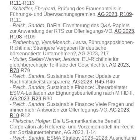
R111
-R113
Scheffler, Eberhard
, Prüfung des Frauenanteils in
Führungs- und Überwachungsgremien,
AG 2023, R109
-
R111
Reich, Sandra
, BaFin: Erweiterung des Q&A-Papiers
zur Anwendung der RTS zur Offenlegungs-VO,
AG 2023,
R108
-R109
Rothenburg, Vera/Moench, Laura
, Führungspositionen-
Richtlinie: Strengere Vorgaben für deutsche
börsennotierte Unternehmen?, AG 2023, 217
Mutter, Stefan/Werner, Jessica
, EU-Richtlinie für
gleichberechtigte Teilhabe der Geschlechter,
AG 2023,
R78
-R79
Reich, Sandra
, Sustainable Finance: Update zur
Nachhaltigkeitstransparenz,
AG 2023, R45
-R46
Reich, Sandra
, Sustainable Finance: Überarbeiteter
ESMA-Leitfaden zur Eignungsbeurteilung nach MiFID II,
AG 2023, R29
-R30
Reich, Sandra
, Sustainable Finance: Viele Fragen und
immer mehr Antworten zur Offenlegungs-VO,
AG 2023,
R10
-R12
Fleischer, Holger
, Die US-amerikanische Benefit
Corporation als Referenz- und Vorzeigemodell im Recht
der Sozialunternehmen, AG 2023, 1-14
Reich, Sandra,
ESMA Strategy 2023–2028: Ausrichtung