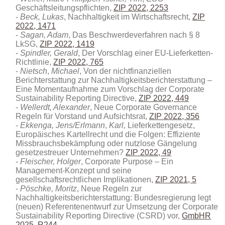
Geschäftsleitungspflichten,
ZIP 2022, 2253
Beck, Lukas
, Nachhaltigkeit im Wirtschaftsrecht,
ZIP
2022, 1471
Sagan, Adam
, Das Beschwerdeverfahren nach § 8
LkSG,
ZIP 2022, 1419
Spindler, Gerald
, Der Vorschlag einer EU-Lieferketten-
Richtlinie,
ZIP 2022, 765
Nietsch
,
Michael
, Von der nichtfinanziellen
Berichterstattung zur Nachhaltigkeitsberichterstattung –
Eine Momentaufnahme zum Vorschlag der Corporate
Sustainability Reporting Directive,
ZIP 2022, 449
Wellerdt, Alexander
, Neue Corporate Governance
Regeln für Vorstand und Aufsichtsrat,
ZIP 2022, 356
Ekkenga, Jens/Erlmann
,
Karl,
Lieferkettengesetz,
Europäisches Kartellrecht und die Folgen: Effiziente
Missbrauchsbekämpfung oder nutzlose Gängelung
gesetzestreuer Unternehmen?
ZIP 2022, 49
Fleischer, Holger
, Corporate Purpose – Ein
Management-Konzept und seine
gesellschaftsrechtlichen Implikationen,
ZIP 2021, 5
Pöschke, Moritz
, Neue Regeln zur
Nachhaltigkeitsberichterstattung: Bundesregierung legt
(neuen) Referentenentwurf zur Umsetzung der Corporate
Sustainability Reporting Directive (CSRD) vor
,
GmbHR
2025, R244