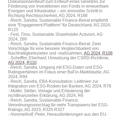
Diskussionsentwurf zum Entwurf eines Gesetzes zur
Förderung von Investitionen von Fonds in erneuerbare
Energien und Infrastruktur – ein sinnvoller Schritt in
Richtung Rechtssicherheit, AG 2024, R188
Reich, Sandra
, Sustainable Finance-Beirat empfiehlt
eine “Engagement-Plattform“ für Deutschland, AG 2024,
R125
Fest, Timo
, Sustainable Shareholder Activism, AG
2024, 269
Reich, Sandra
, Sustainable Finance-Beirat: Zwei
Vorschläge für eine bessere Vergleichbarkeit von
Nachhaltigkeitszielen und -maßnahmen,
AG 2024, R108
Scheffler, Eberhard
, Umsetzung der CSRD-Richtlinie,
AG 2024, R110
Reich, Sandra
, Umgang mit ESG-Daten und ESG-
Ratingverfahren im Fokus einer BaFin-Marktstudie, AG
2024, R94
Reich, Sandra
, EBA-Konsultation: Leitlinien zur
Integration von ESG-Risiken bei Banken, AG 2024, R76
Mutter, Stefan
, Vorlage und Erläuterung der
nichtfinanziellen Erklärung, AG 2024, R6
Reich, Sandra
, Sustainable Finance:
Verordnungsvorschlag für mehr Transparenz bei ESG-
Ratings, AG 2023, R325-R327
Hommelhoff, Peter
, Herausforderungen aus den EU-