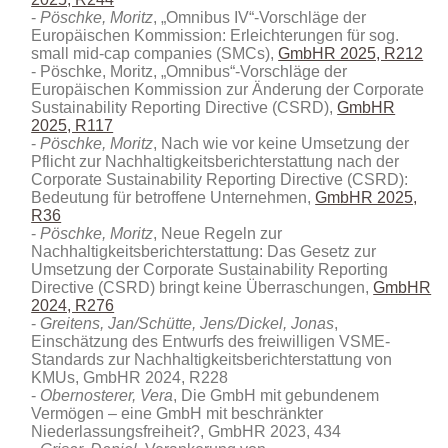
Pöschke, Moritz
, „Omnibus IV“-Vorschläge der
Europäischen Kommission: Erleichterungen für sog.
small mid-cap companies (SMCs),
GmbHR 2025, R212
Pöschke, Moritz, „Omnibus“-Vorschläge der
Europäischen Kommission zur Änderung der Corporate
Sustainability Reporting Directive (CSRD),
GmbHR
2025, R117
Pöschke, Moritz
, Nach wie vor keine Umsetzung der
Pflicht zur Nachhaltigkeitsberichterstattung nach der
Corporate Sustainability Reporting Directive (CSRD):
Bedeutung für betroffene Unternehmen,
GmbHR 2025,
R36
Pöschke, Moritz
, Neue Regeln zur
Nachhaltigkeitsberichterstattung: Das Gesetz zur
Umsetzung der Corporate Sustainability Reporting
Directive (CSRD) bringt keine Überraschungen,
GmbHR
2024, R276
Greitens, Jan/Schütte, Jens/Dickel, Jonas
,
Einschätzung des Entwurfs des freiwilligen VSME-
Standards zur Nachhaltigkeitsberichterstattung von
KMUs, GmbHR 2024, R228
Obernosterer, Vera
, Die GmbH mit gebundenem
Vermögen – eine GmbH mit beschränkter
Niederlassungsfreiheit?, GmbHR 2023, 434