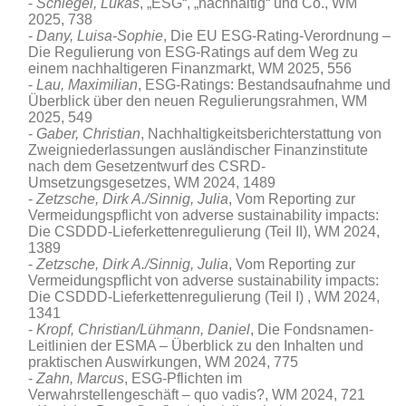
Schlegel, Lukas
, „ESG“, „nachhaltig“ und Co., WM
2025, 738
Dany, Luisa-Sophie
, Die EU ESG-Rating-Verordnung –
Die Regulierung von ESG-Ratings auf dem Weg zu
einem nachhaltigeren Finanzmarkt, WM 2025, 556
Lau, Maximilian
, ESG-Ratings: Bestandsaufnahme und
Überblick über den neuen Regulierungsrahmen, WM
2025, 549
Gaber, Christian
, Nachhaltigkeitsberichterstattung von
Zweigniederlassungen ausländischer Finanzinstitute
nach dem Gesetzentwurf des CSRD-
Umsetzungsgesetzes, WM 2024, 1489
Zetzsche, Dirk A./Sinnig, Julia
, Vom Reporting zur
Vermeidungspflicht von adverse sustainability impacts:
Die CSDDD-Lieferkettenregulierung (Teil II), WM 2024,
1389
Zetzsche, Dirk A./Sinnig, Julia
, Vom Reporting zur
Vermeidungspflicht von adverse sustainability impacts:
Die CSDDD-Lieferkettenregulierung (Teil I) , WM 2024,
1341
Kropf, Christian/Lühmann, Daniel
, Die Fondsnamen-
Leitlinien der ESMA – Überblick zu den Inhalten und
praktischen Auswirkungen, WM 2024, 775
Zahn, Marcus
, ESG-Pflichten im
Verwahrstellengeschäft – quo vadis?, WM 2024, 721