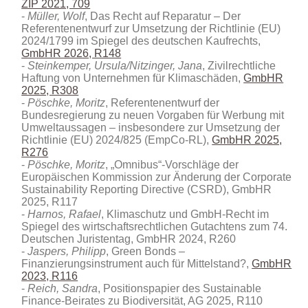
ZIP 2021, 709
Müller, Wolf
, Das Recht auf Reparatur – Der
Referentenentwurf zur Umsetzung der Richtlinie (EU)
2024/1799 im Spiegel des deutschen Kaufrechts
,
GmbHR 2026, R148
Steinkemper, Ursula/Nitzinger, Jana
, Zivilrechtliche
Haftung von Unternehmen für Klimaschäden,
GmbHR
2025, R308
Pöschke, Moritz
, Referentenentwurf der
Bundesregierung zu neuen Vorgaben für Werbung mit
Umweltaussagen – insbesondere zur Umsetzung der
Richtlinie (EU) 2024/825 (EmpCo-RL),
GmbHR 2025,
R276
Pöschke, Moritz
, „Omnibus“-Vorschläge der
Europäischen Kommission zur Änderung der Corporate
Sustainability Reporting Directive (CSRD), GmbHR
2025, R117
Harnos, Rafael
, Klimaschutz und GmbH-Recht im
Spiegel des wirtschaftsrechtlichen Gutachtens zum 74.
Deutschen Juristentag, GmbHR 2024, R260
Jaspers, Philipp
, Green Bonds –
Finanzierungsinstrument auch für Mittelstand?,
GmbHR
2023, R116
Reich, Sandra
, Positionspapier des Sustainable
Finance-Beirates zu Biodiversität, AG 2025, R110