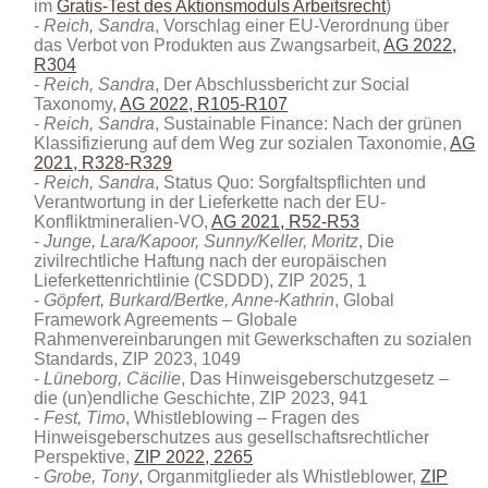
im
Gratis-Test des Aktionsmoduls Arbeitsrecht
)
Reich, Sandra
, Vorschlag einer EU-Verordnung über
das Verbot von Produkten aus Zwangsarbeit,
AG 2022,
R304
Reich, Sandra
, Der Abschlussbericht zur Social
Taxonomy,
AG 2022, R105-R107
Reich, Sandra
, Sustainable Finance: Nach der grünen
Klassifizierung auf dem Weg zur sozialen Taxonomie,
AG
2021, R328-R329
Reich, Sandra
, Status Quo: Sorgfaltspflichten und
Verantwortung in der Lieferkette nach der EU-
Konfliktmineralien-VO,
AG 2021, R52-R53
Junge, Lara/Kapoor, Sunny/Keller, Moritz
, Die
zivilrechtliche Haftung nach der europäischen
Lieferkettenrichtlinie (CSDDD), ZIP 2025, 1
Göpfert, Burkard/Bertke, Anne-Kathrin
, Global
Framework Agreements – Globale
Rahmenvereinbarungen mit Gewerkschaften zu sozialen
Standards, ZIP 2023, 1049
Lüneborg, Cäcilie
, Das Hinweisgeberschutzgesetz –
die (un)endliche Geschichte, ZIP 2023, 941
Fest, Timo
, Whistleblowing – Fragen des
Hinweisgeberschutzes aus gesellschaftsrechtlicher
Perspektive,
ZIP 2022, 2265
Grobe, Tony
, Organmitglieder als Whistleblower,
ZIP