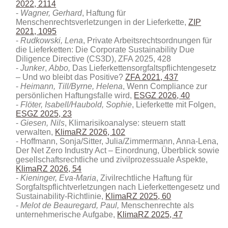
2022, 2114
Wagner, Gerhard
, Haftung für
Menschenrechtsverletzungen in der Lieferkette,
ZIP
2021, 1095
Rudkowski, Lena
, Private Arbeitsrechtsordnungen für
die Lieferketten: Die Corporate Sustainability Due
Diligence Directive (CS3D)
, ZFA 2025, 428
Junker
,
Abbo,
Das Lieferkettensorgfaltspflichtengesetz
– Und wo bleibt das Positive?
ZFA 2021, 437
Heimann, Till/Byrne, Helena
, Wenn Compliance zur
persönlichen Haftungsfalle wird,
ESGZ 2026, 40
Flöter, Isabell/Haubold, Sophie
, Lieferkette mit Folgen,
ESGZ 2025, 23
Giesen, Nils
, Klimarisikoanalyse: steuern statt
verwalten,
KlimaRZ 2026, 102
Hoffmann, Sonja/Sitter, Julia/Zimmermann, Anna-Lena,
Der Net Zero Industry Act – Einordnung, Überblick sowie
gesellschaftsrechtliche und zivilprozessuale Aspekte
,
KlimaRZ 2026, 54
Kieninger, Eva-Maria
, Zivilrechtliche Haftung für
Sorgfaltspflichtverletzungen nach Lieferkettengesetz und
Sustainability-Richtlinie,
KlimaRZ 2025, 60
Melot de Beauregard, Paul,
Menschenrechte als
unternehmerische Aufgabe,
KlimaRZ 2025, 47