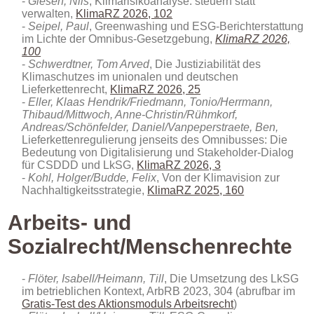
Giesen, Nils
, Klimarisikoanalyse: steuern statt
verwalten
,
KlimaRZ 2026, 102
Seipel, Paul
, Greenwashing und ESG-Berichterstattung
im Lichte der Omnibus-Gesetzgebung,
KlimaRZ 2026,
100
Schwerdtner, Tom Arved
, Die Justiziabilität des
Klimaschutzes im unionalen und deutschen
Lieferkettenrecht,
KlimaRZ 2026, 25
Eller, Klaas Hendrik/Friedmann, Tonio/Herrmann,
Thibaud/Mittwoch, Anne-Christin/Rühmkorf,
Andreas/Schönfelder, Daniel/Vanpeperstraete, Ben,
Lieferkettenregulierung jenseits des Omnibusses: Die
Bedeutung von Digitalisierung und Stakeholder-Dialog
für CSDDD und LkSG,
KlimaRZ 2026, 3
Kohl, Holger/Budde, Felix
, Von der Klimavision zur
Nachhaltigkeitsstrategie,
KlimaRZ 2025, 160
Arbeits- und
Sozialrecht/Menschenrechte
Flöter, Isabell/Heimann, Till
, Die Umsetzung des LkSG
im betrieblichen Kontext, ArbRB 2023, 304 (abrufbar im
Gratis-Test des Aktionsmoduls Arbeitsrecht
)