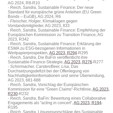
AG 2024, R8-R10
Reich, Sandra
, Sustainable Finance: Der neue
Standard für europäische grüne Anleihen (EU Green
Bonds – EuGB), AG 2024, R6
Fleischer, Holger
, Klimaklagen gegen
Vorstandsmitglieder, AG 2023, 833
Reich, Sandra
, Sustainable Finance: Empfehlung der
Europäischen Kommission zu Transition Finance, AG
2023, R342
Reich, Sandra
, Sustainable Finance: Erklärung der
ESMA zu ESG-bezogenen Informationen in
Wertpapierprospekten,
AG 2023, R294
-R295
Reich, Sandra
, Die BaFin veröffentlicht ihre
Sustainable-Finance-Strategie,
AG 2023, R276
-R277
Schirrmacher, Carsten/Beer, Lisa
, Das
Durchsetzungsdefizit bei der Offenlegung von
Nachhaltigkeitsinformationen und seine Überwindung,
AG 2023, 681-688
Reich, Sandra
, Vorschlag der Europäischen
Kommission für eine “Green Claims“-Richtlinie,
AG 2023,
R230
-R232
Reich, Sandra
, BaFin: Bewertung eines Collaborative
Engagements als “acting in concert“,
AG 2023, R194
-
R195
Reich, Sandra
, Lösungsvorschläge des Sustainable