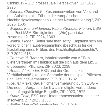
Omnibus? – Zivilprozessuale Perspektiven
, ZIP 2025,
2925
Bannier, Christina E.
, Zusammenwirken von Vorstand
und Aufsichtsrat – Führen die europäischen
Nachhaltigkeitsvorgaben zu einer Neuorientierung?, ZIP
2025, 1635
Wagner, Florian/Mumme, Fabian/Schuler, Florian
, ESG
und Post-M&A-Streitigkeiten – (Wie) passt das
zusammen?, ZIP 2024, 1363
Walka, Florian
, Better safe than sorry: Empfiehlt sich ein
vorsorglicher Hauptversammlungsbeschluss für die
Bestellung eines Prüfers des Nachhaltigkeitsberichts?,
ZIP 2024, 613
Grunewald, Barbara
, Inhaltskontrolle von AGB in
Lieferverträgen im Hinblick auf die sich aus dem LkSG
ergebenden Pflichten, ZIP 2023, 2238
Reuter, Alexander,
ESG und der Grundsatz der
Verhältnismäßigkeit als Schranke der multiplen Pflichten-
und Haftungsvermehrung, ZIP 2023, 1782
Reuter, Alexander
, Pflichtenvermehrung durch ESG –
Die neuen Vorgaben der EU als multiple, verbundene
und haftungsträchtige Eingriffe, ZIP 2023, 1572
Kuntz, Thilo,
ESG und Unternehmenssanierung in der
Insolvenz, ZIP 2023, 1336
Weller, Marc-Philippe/Fischer, Tim
, ESG-