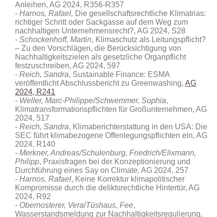
Anleihen, AG 2024, R356-R357
Harnos, Rafael,
Die gesellschaftsrechtliche Klimatrias:
richtiger Schritt oder Sackgasse auf dem Weg zum
nachhaltigen Unternehmensrecht?, AG 2024, S28
Schockenhoff, Martin
, Klimaschutz als Leitungspflicht?
– Zu den Vorschlägen, die Berücksichtigung von
Nachhaltigkeitszielen als gesetzliche Organpflicht
festzuschreiben, AG 2024, 597
Reich, Sandra
, Sustainable Finance: ESMA
veröffentlicht Abschlussbericht zu Greenwashing,
AG
2024, R241
Weller, Marc-Philippe/Schwemmer, Sophia
,
Klimatransformationspflichten für Großunternehmen, AG
2024, 517
Reich, Sandra
, Klimaberichterstattung in den USA: Die
SEC führt klimabezogene Offenlegungspflichten ein, AG
2024, R140
Merkner, Andreas/Schulenburg, Friedrich/Elixmann,
Philipp
, Praxisfragen bei der Konzeptionierung und
Durchführung eines Say on Climate, AG 2024, 257
Harnos, Rafael
, Keine Korrektur klimapolitischer
Kompromisse durch die deliktsrechtliche Hintertür, AG
2024, R92
Obernosterer, Vera
/
Tüshaus, Fee
,
Wasserstandsmeldung zur Nachhaltigkeitsregulierung,