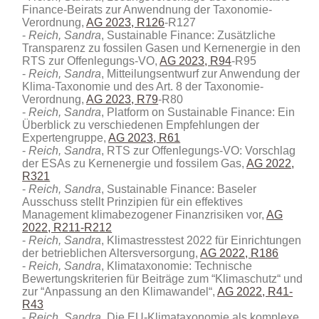
Finance-Beirats zur Anwendnung der Taxonomie-
Verordnung,
AG 2023, R126
-R127
Reich, Sandra
, Sustainable Finance: Zusätzliche
Transparenz zu fossilen Gasen und Kernenergie in den
RTS zur Offenlegungs-VO,
AG 2023, R94
-R95
Reich, Sandra
, Mitteilungsentwurf zur Anwendung der
Klima-Taxonomie und des Art. 8 der Taxonomie-
Verordnung,
AG 2023, R79
-R80
Reich, Sandra
, Platform on Sustainable Finance: Ein
Überblick zu verschiedenen Empfehlungen der
Expertengruppe,
AG 2023, R61
Reich, Sandra
, RTS zur Offenlegungs-VO: Vorschlag
der ESAs zu Kernenergie und fossilem Gas,
AG 2022,
R321
Reich, Sandra
, Sustainable Finance: Baseler
Ausschuss stellt Prinzipien für ein effektives
Management klimabezogener Finanzrisiken vor,
AG
2022, R211-R212
Reich, Sandra
, Klimastresstest 2022 für Einrichtungen
der betrieblichen Altersversorgung,
AG 2022, R186
Reich, Sandra
, Klimataxonomie: Technische
Bewertungskriterien für Beiträge zum “Klimaschutz“ und
zur “Anpassung an den Klimawandel“,
AG 2022, R41-
R43
Reich, Sandra
, Die EU-Klimataxonomie als komplexe