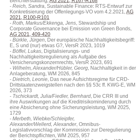
Berichterstattung,
AG 2021, R167-R168
Reich, Sandra
, Sustainable Finance: RTS-Entwurf zur
Konkretisierung der Offenlegungs-VO vom 4.2.2021,
AG
2021, R100-R101
Roth, Markus/Ekkenga, Jens
, Stewardship und
Corporate Governance bei Emission von Green Bonds,
AG 2021, 409-420
Bürkle, Jürgen
, Der europäische Nachhaltigkeitsbegriff:
E, S und (nur) etwas G?, VersR 2023, 1019
Böffel, Lukas
, Digitalisierungs- und
Nachhaltigkeitsregulierung als Aufgabe des
Versicherungskonzernrechts, VersR 2023, 691
Wilhelm, Alexander/Hübler, Georg
, Nachhaltigkeit in der
Anlageberatung
, WM 2026, 845
Dietrich, Leonie
, Das neue Aufsichtsregime für CRD-
Drittstaatenzweigstellen nach den §§ 53c ff. KWG-E, WM
2026, 373
Tschickardt, Julia/Fiedler, Bernhard
, Die CRR III und
ihre Auswirkungen auf die Kreditrisikominderung durch
eine Absicherung ohne Sicherungsleistung, WM 2025,
1729
Merbeth
,
Wiebke/
Schleipfer
,
Alexander/
Wellerd,
Alexander
, Omnibus-
Legislativvorschlag der Kommission zur Deregulierung
der Berichtspflichten, WM 2025, 957