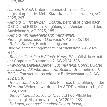
2025, 608
Harnos, Rafael
, Unternehmensrecht in der 21.
Legislaturperiode: Mehr Staatskapitalismus wagen, AG
2025, 297
Arnold, Christian/Zeh, Ricarda
, Berichtspflichten nach
CSRD und ESRS zur Vergütung des Vorstands und des
Aufsichtsrats, AG 2025, 185
Arnold, Michael/
Reinhardt,
Maximilian
,
Prüfungsausschuss – Quo vadis?, AG 2025, 104
Reich, Sandra
, Handreichung zum
Biodiversitätsmanagement für Aufsichtsräte, AG 2025,
R44
Bannier, Christina E./Flach, Henry
, Wie hältst du es mit
der Corporate Governance?, AG 2024, 686
Favoccia, Daniela/Berger, Lucina/Heldt, Cordula/Göres,
Jessica/von Altenbockum, Uta-Bettina
, Unternehmen &
ESG – Transformation oder nur Berichterstattung?, AG
2024, 538
Reich, Sandra
, Sustainable Finance: Empfehlungen der
ESAs zur Weiterentwicklung der SFDR veröffentlicht, AG
2024, R208
Bingel, Adrian/Holtkamp, Nico
, Ad-hoc-Pflicht für
Nachhaltigkeitsinformationen, AG 2024, 483
Dahmen, Lennart/Schneider-Deters, Ingolf
,