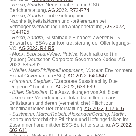
Reich, Sandra
, Neue Inhalte für die CSR-
Berichterstattung,
AG 2022, R72-R74
Reich, Sandra
, Einbeziehung von
Nachhaltigkeitsfaktoren und -präferenzen bei
Vermögensverwaltung und Anlageberatung,
AG 2022,
R24-R25
Reich, Sandra
, Sustainable Finance: Zweiter RTS-
Entwurf der ESAs zur Konkretisierung der Offenlegungs-
VO,
AG 2022, R4-R5
Mock, Sebastian/Velte, Patrick,
Nachhaltigkeit im
(neuen) Deutschen Corporate Governance Kodex, AG
2022, 885-892
Weller, Marc-Philippe/Hoppmann, Vincent
, Environment
Social Governance (ESG),
AG 2022, 640-647
Harbarth, Stephan
, “Corporate Sustainability Due
Diligence“-Richtlinie,
AG 2022, 633-639
Biller, Sebastian
, Die Auswirkungen von Art. 8 der
Taxonomie-Verordnung auf Inlandsemittenten aus
Drittstaaten und deren (vermeintliche) Pflicht zur
nichtfinanziellen Berichterstattung,
AG 2022, 612-616
Sustmann, Marco/Retsch, Alexander/Gerding, Martin
,
Kapitalmarktrechtliche Pflichten und Haftungsrisiken im
Zusammenhang mit der ESG-Berichterstattung,
AG 2022,
602-611
Jaspers, Philipp
, Nachhaltigkeits- und ESG-