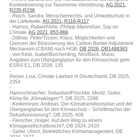
Konkretisierung zur Taxonomie-Verordnung,
AG 2021,
R235-R236
Reich, Sandra
, Menschenrechts- und Umweltschutz in
der Lieferkette,
AG 2021, R116-R117
Harnos, Rafael/Holle, Philipp Maximilian
, Say on
Climate,
AG 2021, 853-866
Dittmar, Peter/Tissen, Klaus
, Möglichkeiten und
Grenzen der Bilanzierung des Carbon Border Adjustment
Mechanism (CBAM) nach HGB
,
DB 2026, DB1488383
von Keitz, Isabel/Borcherding, Nils/Beck, Mario,
Angaben zum Übergangsplan für den Klimaschutz gem.
ESRS E1, DB 2026, 135
Reiser, Lisa
, Climate Lawfare in Deutschland, DB 2025,
2354
Harnischmacher, Sebastian/Pöschke, Moritz,
Gutes
Klima für „Klimaklagen“?, DB 2025, 2288
Kerkemeyer, Andreas
, Der Klimatransitionsplan und der
Übergangsplan für den Klimaschutz – Schrittmacher der
Dekarbonisierung?, DB 2025, 609
Fleischer, Holger
, Auf dem Weg zu einem
Klimagesellschaftsrecht?, DB 2024, 2410
Sailer, Ulrich
, Betriebliches Klimamanagement, DB
2024, 2377