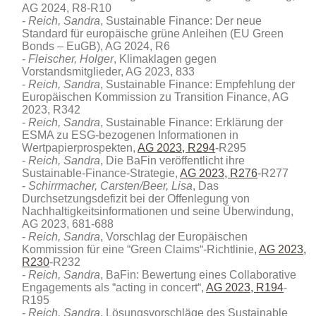
AG 2024, R8-R10
Reich, Sandra
, Sustainable Finance: Der neue
Standard für europäische grüne Anleihen (EU Green
Bonds – EuGB), AG 2024, R6
Fleischer, Holger
, Klimaklagen gegen
Vorstandsmitglieder, AG 2023, 833
Reich, Sandra
, Sustainable Finance: Empfehlung der
Europäischen Kommission zu Transition Finance, AG
2023, R342
Reich, Sandra
, Sustainable Finance: Erklärung der
ESMA zu ESG-bezogenen Informationen in
Wertpapierprospekten,
AG 2023, R294
-R295
Reich, Sandra
, Die BaFin veröffentlicht ihre
Sustainable-Finance-Strategie,
AG 2023, R276
-R277
Schirrmacher, Carsten/Beer, Lisa
, Das
Durchsetzungsdefizit bei der Offenlegung von
Nachhaltigkeitsinformationen und seine Überwindung,
AG 2023, 681-688
Reich, Sandra
, Vorschlag der Europäischen
Kommission für eine “Green Claims“-Richtlinie,
AG 2023,
R230
-R232
Reich, Sandra
, BaFin: Bewertung eines Collaborative
Engagements als “acting in concert“,
AG 2023, R194
-
R195
Reich, Sandra
, Lösungsvorschläge des Sustainable