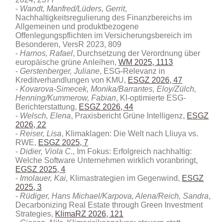
Wandt, Manfred/Lüders, Gerrit
,
Nachhaltigkeitsregulierung des Finanzbereichs im
Allgemeinen und produktbezogene
Offenlegungspflichten im Versicherungsbereich im
Besonderen, VersR 2023, 809
Harnos, Rafael
, Durchsetzung der Verordnung über
europäische grüne Anleihen,
WM 2025, 1113
Gerstenberger, Juliane
, ESG-Relevanz in
Kreditverhandlungen von KMU
,
ESGZ 2026, 47
Kovarova-Simecek, Monika/Barrantes, Eloy/Zülch,
Henning/Kummerow, Fabian
, KI-optimierte ESG-
Berichterstattung,
ESGZ 2026, 44
Welsch, Elena
, Praxisbericht Grüne Intelligenz,
ESGZ
2026, 22
Reiser, Lisa
, Klimaklagen: Die Welt nach Lliuya vs.
RWE,
ESGZ 2025, 7
Didier, Viola C.,
Im Fokus: Erfolgreich nachhaltig:
Welche Software Unternehmen wirklich voranbringt,
EGSZ 2025, 4
Imolauer, Kai,
Klimastrategien im Gegenwind,
ESGZ
2025, 3
Rüdiger, Hans Michael/Karpova, Alena/Reich, Sandra
,
Decarbonizing Real Estate through Green Investment
Strategies
,
KlimaRZ 2026, 121