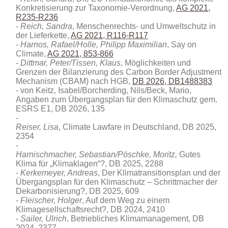
Konkretisierung zur Taxonomie-Verordnung,
AG 2021,
R235-R236
Reich, Sandra
, Menschenrechts- und Umweltschutz in
der Lieferkette,
AG 2021, R116-R117
Harnos, Rafael/Holle, Philipp Maximilian
, Say on
Climate,
AG 2021, 853-866
Dittmar, Peter/Tissen, Klaus
, Möglichkeiten und
Grenzen der Bilanzierung des Carbon Border Adjustment
Mechanism (CBAM) nach HGB
,
DB 2026, DB1488383
von Keitz, Isabel/Borcherding, Nils/Beck, Mario,
Angaben zum Übergangsplan für den Klimaschutz gem.
ESRS E1, DB 2026, 135
Reiser, Lisa
, Climate Lawfare in Deutschland, DB 2025,
2354
Harnischmacher, Sebastian/Pöschke, Moritz,
Gutes
Klima für „Klimaklagen“?, DB 2025, 2288
Kerkemeyer, Andreas
, Der Klimatransitionsplan und der
Übergangsplan für den Klimaschutz – Schrittmacher der
Dekarbonisierung?, DB 2025, 609
Fleischer, Holger
, Auf dem Weg zu einem
Klimagesellschaftsrecht?, DB 2024, 2410
Sailer, Ulrich
, Betriebliches Klimamanagement, DB
2024, 2377