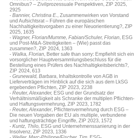
Omnibus? – Zivilprozessuale Perspektiven
, ZIP 2025,
2925
Bannier, Christina E.
, Zusammenwirken von Vorstand
und Aufsichtsrat – Führen die europäischen
Nachhaltigkeitsvorgaben zu einer Neuorientierung?, ZIP
2025, 1635
Wagner, Florian/Mumme, Fabian/Schuler, Florian
, ESG
und Post-M&A-Streitigkeiten – (Wie) passt das
zusammen?, ZIP 2024, 1363
Walka, Florian
, Better safe than sorry: Empfiehlt sich ein
vorsorglicher Hauptversammlungsbeschluss für die
Bestellung eines Prüfers des Nachhaltigkeitsberichts?,
ZIP 2024, 613
Grunewald, Barbara
, Inhaltskontrolle von AGB in
Lieferverträgen im Hinblick auf die sich aus dem LkSG
ergebenden Pflichten, ZIP 2023, 2238
Reuter, Alexander,
ESG und der Grundsatz der
Verhältnismäßigkeit als Schranke der multiplen Pflichten-
und Haftungsvermehrung, ZIP 2023, 1782
Reuter, Alexander
, Pflichtenvermehrung durch ESG –
Die neuen Vorgaben der EU als multiple, verbundene
und haftungsträchtige Eingriffe, ZIP 2023, 1572
Kuntz, Thilo,
ESG und Unternehmenssanierung in der
Insolvenz, ZIP 2023, 1336
Weller, Marc-Philippe/Fischer, Tim
, ESG-