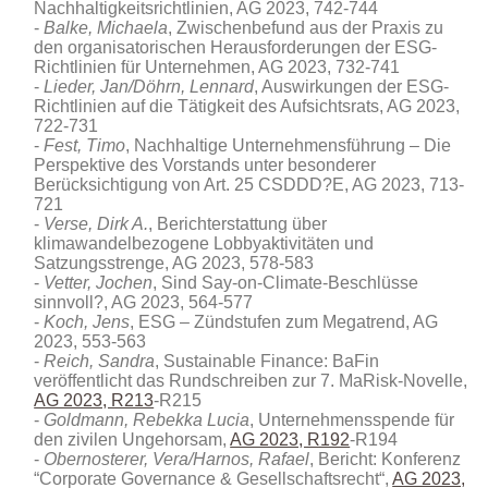
Nachhaltigkeitsrichtlinien, AG 2023, 742-744
Balke, Michaela
, Zwischenbefund aus der Praxis zu
den organisatorischen Herausforderungen der ESG-
Richtlinien für Unternehmen, AG 2023, 732-741
Lieder, Jan/Döhrn, Lennard
, Auswirkungen der ESG-
Richtlinien auf die Tätigkeit des Aufsichtsrats, AG 2023,
722-731
Fest, Timo
, Nachhaltige Unternehmensführung – Die
Perspektive des Vorstands unter besonderer
Berücksichtigung von Art. 25 CSDDD?E, AG 2023, 713-
721
Verse, Dirk A.
, Berichterstattung über
klimawandelbezogene Lobbyaktivitäten und
Satzungsstrenge, AG 2023, 578-583
Vetter, Jochen
, Sind Say-on-Climate-Beschlüsse
sinnvoll?, AG 2023, 564-577
Koch, Jens
, ESG – Zündstufen zum Megatrend, AG
2023, 553-563
Reich, Sandra
, Sustainable Finance: BaFin
veröffentlicht das Rundschreiben zur 7. MaRisk-Novelle,
AG 2023, R213
-R215
Goldmann, Rebekka Lucia
, Unternehmensspende für
den zivilen Ungehorsam,
AG 2023, R192
-R194
Obernosterer, Vera/Harnos, Rafael
, Bericht: Konferenz
“Corporate Governance & Gesellschaftsrecht“,
AG 2023,