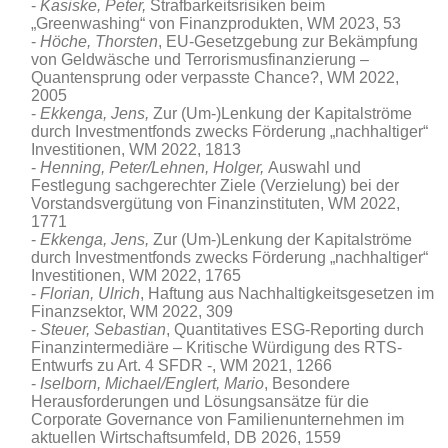
Kasiske
,
Peter,
Strafbarkeitsrisiken beim
„Greenwashing“ von Finanzprodukten, WM 2023, 53
Höche, Thorsten
, EU-Gesetzgebung zur Bekämpfung
von Geldwäsche und Terrorismusfinanzierung –
Quantensprung oder verpasste Chance?, WM 2022,
2005
Ekkenga, Jens,
Zur (Um-)Lenkung der Kapitalströme
durch Investmentfonds zwecks Förderung „nachhaltiger“
Investitionen, WM 2022, 1813
Henning, Peter/Lehnen, Holger,
Auswahl und
Festlegung sachgerechter Ziele (Verzielung) bei der
Vorstandsvergütung von Finanzinstituten, WM 2022,
1771
Ekkenga, Jens,
Zur (Um-)Lenkung der Kapitalströme
durch Investmentfonds zwecks Förderung „nachhaltiger“
Investitionen, WM 2022, 1765
Florian, Ulrich
, Haftung aus Nachhaltigkeitsgesetzen im
Finanzsektor, WM 2022, 309
Steuer, Sebastian
, Quantitatives ESG-Reporting durch
Finanzintermediäre – Kritische Würdigung des RTS-
Entwurfs zu Art. 4 SFDR -, WM 2021, 1266
Iselborn, Michael/Englert, Mario
, Besondere
Herausforderungen und Lösungsansätze für die
Corporate Governance von Familienunternehmen im
aktuellen Wirtschaftsumfeld
, DB 2026, 1559