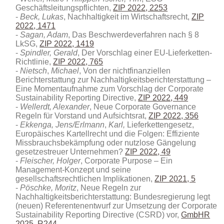
Geschäftsleitungspflichten,
ZIP 2022, 2253
Beck, Lukas
, Nachhaltigkeit im Wirtschaftsrecht,
ZIP
2022, 1471
Sagan, Adam
, Das Beschwerdeverfahren nach § 8
LkSG,
ZIP 2022, 1419
Spindler, Gerald
, Der Vorschlag einer EU-Lieferketten-
Richtlinie,
ZIP 2022, 765
Nietsch
,
Michael
, Von der nichtfinanziellen
Berichterstattung zur Nachhaltigkeitsberichterstattung –
Eine Momentaufnahme zum Vorschlag der Corporate
Sustainability Reporting Directive,
ZIP 2022, 449
Wellerdt, Alexander
, Neue Corporate Governance
Regeln für Vorstand und Aufsichtsrat,
ZIP 2022, 356
Ekkenga, Jens/Erlmann
,
Karl,
Lieferkettengesetz,
Europäisches Kartellrecht und die Folgen: Effiziente
Missbrauchsbekämpfung oder nutzlose Gängelung
gesetzestreuer Unternehmen?
ZIP 2022, 49
Fleischer, Holger
, Corporate Purpose – Ein
Management-Konzept und seine
gesellschaftsrechtlichen Implikationen,
ZIP 2021, 5
Pöschke, Moritz
, Neue Regeln zur
Nachhaltigkeitsberichterstattung: Bundesregierung legt
(neuen) Referentenentwurf zur Umsetzung der Corporate
Sustainability Reporting Directive (CSRD) vor
,
GmbHR
2025, R244