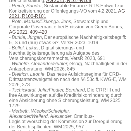
Berichterstattung,
AG 2021, R167-R168
Reich, Sandra
, Sustainable Finance: RTS-Entwurf zur
Konkretisierung der Offenlegungs-VO vom 4.2.2021,
AG
2021, R100-R101
Roth, Markus/Ekkenga, Jens
, Stewardship und
Corporate Governance bei Emission von Green Bonds,
AG 2021, 409-420
Bürkle, Jürgen
, Der europäische Nachhaltigkeitsbegriff:
E, S und (nur) etwas G?, VersR 2023, 1019
Böffel, Lukas
, Digitalisierungs- und
Nachhaltigkeitsregulierung als Aufgabe des
Versicherungskonzernrechts, VersR 2023, 691
Wilhelm, Alexander/Hübler, Georg
, Nachhaltigkeit in der
Anlageberatung
, WM 2026, 845
Dietrich, Leonie
, Das neue Aufsichtsregime für CRD-
Drittstaatenzweigstellen nach den §§ 53c ff. KWG-E, WM
2026, 373
Tschickardt, Julia/Fiedler, Bernhard
, Die CRR III und
ihre Auswirkungen auf die Kreditrisikominderung durch
eine Absicherung ohne Sicherungsleistung, WM 2025,
1729
Merbeth
,
Wiebke/
Schleipfer
,
Alexander/
Wellerd,
Alexander
, Omnibus-
Legislativvorschlag der Kommission zur Deregulierung
der Berichtspflichten, WM 2025, 957