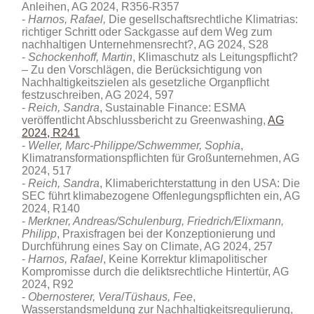
Anleihen, AG 2024, R356-R357
Harnos, Rafael,
Die gesellschaftsrechtliche Klimatrias:
richtiger Schritt oder Sackgasse auf dem Weg zum
nachhaltigen Unternehmensrecht?, AG 2024, S28
Schockenhoff, Martin
, Klimaschutz als Leitungspflicht?
– Zu den Vorschlägen, die Berücksichtigung von
Nachhaltigkeitszielen als gesetzliche Organpflicht
festzuschreiben, AG 2024, 597
Reich, Sandra
, Sustainable Finance: ESMA
veröffentlicht Abschlussbericht zu Greenwashing,
AG
2024, R241
Weller, Marc-Philippe/Schwemmer, Sophia
,
Klimatransformationspflichten für Großunternehmen, AG
2024, 517
Reich, Sandra
, Klimaberichterstattung in den USA: Die
SEC führt klimabezogene Offenlegungspflichten ein, AG
2024, R140
Merkner, Andreas/Schulenburg, Friedrich/Elixmann,
Philipp
, Praxisfragen bei der Konzeptionierung und
Durchführung eines Say on Climate, AG 2024, 257
Harnos, Rafael
, Keine Korrektur klimapolitischer
Kompromisse durch die deliktsrechtliche Hintertür, AG
2024, R92
Obernosterer, Vera
/
Tüshaus, Fee
,
Wasserstandsmeldung zur Nachhaltigkeitsregulierung,