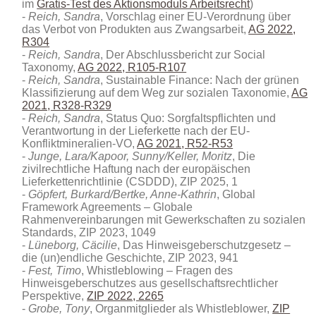
im
Gratis-Test des Aktionsmoduls Arbeitsrecht
)
Reich, Sandra
, Vorschlag einer EU-Verordnung über
das Verbot von Produkten aus Zwangsarbeit,
AG 2022,
R304
Reich, Sandra
, Der Abschlussbericht zur Social
Taxonomy,
AG 2022, R105-R107
Reich, Sandra
, Sustainable Finance: Nach der grünen
Klassifizierung auf dem Weg zur sozialen Taxonomie,
AG
2021, R328-R329
Reich, Sandra
, Status Quo: Sorgfaltspflichten und
Verantwortung in der Lieferkette nach der EU-
Konfliktmineralien-VO,
AG 2021, R52-R53
Junge, Lara/Kapoor, Sunny/Keller, Moritz
, Die
zivilrechtliche Haftung nach der europäischen
Lieferkettenrichtlinie (CSDDD), ZIP 2025, 1
Göpfert, Burkard/Bertke, Anne-Kathrin
, Global
Framework Agreements – Globale
Rahmenvereinbarungen mit Gewerkschaften zu sozialen
Standards, ZIP 2023, 1049
Lüneborg, Cäcilie
, Das Hinweisgeberschutzgesetz –
die (un)endliche Geschichte, ZIP 2023, 941
Fest, Timo
, Whistleblowing – Fragen des
Hinweisgeberschutzes aus gesellschaftsrechtlicher
Perspektive,
ZIP 2022, 2265
Grobe, Tony
, Organmitglieder als Whistleblower,
ZIP