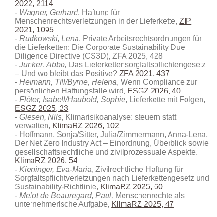
2022, 2114
Wagner, Gerhard
, Haftung für
Menschenrechtsverletzungen in der Lieferkette,
ZIP
2021, 1095
Rudkowski, Lena
, Private Arbeitsrechtsordnungen für
die Lieferketten: Die Corporate Sustainability Due
Diligence Directive (CS3D)
, ZFA 2025, 428
Junker
,
Abbo,
Das Lieferkettensorgfaltspflichtengesetz
– Und wo bleibt das Positive?
ZFA 2021, 437
Heimann, Till/Byrne, Helena
, Wenn Compliance zur
persönlichen Haftungsfalle wird,
ESGZ 2026, 40
Flöter, Isabell/Haubold, Sophie
, Lieferkette mit Folgen,
ESGZ 2025, 23
Giesen, Nils
, Klimarisikoanalyse: steuern statt
verwalten,
KlimaRZ 2026, 102
Hoffmann, Sonja/Sitter, Julia/Zimmermann, Anna-Lena,
Der Net Zero Industry Act – Einordnung, Überblick sowie
gesellschaftsrechtliche und zivilprozessuale Aspekte
,
KlimaRZ 2026, 54
Kieninger, Eva-Maria
, Zivilrechtliche Haftung für
Sorgfaltspflichtverletzungen nach Lieferkettengesetz und
Sustainability-Richtlinie,
KlimaRZ 2025, 60
Melot de Beauregard, Paul,
Menschenrechte als
unternehmerische Aufgabe,
KlimaRZ 2025, 47