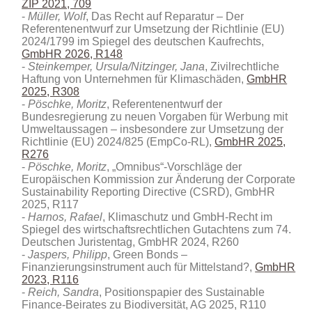
ZIP 2021, 709
Müller, Wolf
, Das Recht auf Reparatur – Der
Referentenentwurf zur Umsetzung der Richtlinie (EU)
2024/1799 im Spiegel des deutschen Kaufrechts
,
GmbHR 2026, R148
Steinkemper, Ursula/Nitzinger, Jana
, Zivilrechtliche
Haftung von Unternehmen für Klimaschäden,
GmbHR
2025, R308
Pöschke, Moritz
, Referentenentwurf der
Bundesregierung zu neuen Vorgaben für Werbung mit
Umweltaussagen – insbesondere zur Umsetzung der
Richtlinie (EU) 2024/825 (EmpCo-RL),
GmbHR 2025,
R276
Pöschke, Moritz
, „Omnibus“-Vorschläge der
Europäischen Kommission zur Änderung der Corporate
Sustainability Reporting Directive (CSRD), GmbHR
2025, R117
Harnos, Rafael
, Klimaschutz und GmbH-Recht im
Spiegel des wirtschaftsrechtlichen Gutachtens zum 74.
Deutschen Juristentag, GmbHR 2024, R260
Jaspers, Philipp
, Green Bonds –
Finanzierungsinstrument auch für Mittelstand?,
GmbHR
2023, R116
Reich, Sandra
, Positionspapier des Sustainable
Finance-Beirates zu Biodiversität, AG 2025, R110