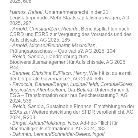
2025, 608
Harnos, Rafael
, Unternehmensrecht in der 21.
Legislaturperiode: Mehr Staatskapitalismus wagen, AG
2025, 297
Arnold, Christian/Zeh, Ricarda
, Berichtspflichten nach
CSRD und ESRS zur Vergütung des Vorstands und des
Aufsichtsrats, AG 2025, 185
Arnold, Michael/
Reinhardt,
Maximilian
,
Prüfungsausschuss – Quo vadis?, AG 2025, 104
Reich, Sandra
, Handreichung zum
Biodiversitätsmanagement für Aufsichtsräte, AG 2025,
R44
Bannier, Christina E./Flach, Henry
, Wie hältst du es mit
der Corporate Governance?, AG 2024, 686
Favoccia, Daniela/Berger, Lucina/Heldt, Cordula/Göres,
Jessica/von Altenbockum, Uta-Bettina
, Unternehmen &
ESG – Transformation oder nur Berichterstattung?, AG
2024, 538
Reich, Sandra
, Sustainable Finance: Empfehlungen der
ESAs zur Weiterentwicklung der SFDR veröffentlicht, AG
2024, R208
Bingel, Adrian/Holtkamp, Nico
, Ad-hoc-Pflicht für
Nachhaltigkeitsinformationen, AG 2024, 483
Dahmen, Lennart/Schneider-Deters, Ingolf
,