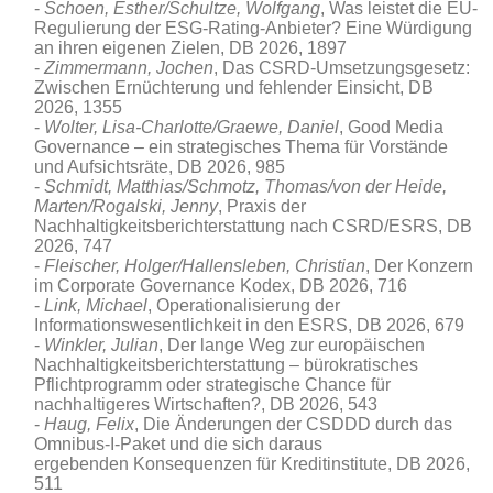
Schoen, Esther/Schultze, Wolfgang
, Was leistet die EU-
Regulierung der ESG-Rating-Anbieter? Eine Würdigung
an ihren eigenen Zielen
, DB 2026, 1897
Zimmermann, Jochen
, Das CSRD-Umsetzungsgesetz:
Zwischen Ernüchterung und fehlender Einsicht, DB
2026, 1355
Wolter, Lisa-Charlotte/Graewe, Daniel
, Good Media
Governance – ein strategisches Thema für Vorstände
und Aufsichtsräte
, DB 2026, 985
Schmidt, Matthias/Schmotz, Thomas/von der Heide,
Marten/Rogalski, Jenny
, Praxis der
Nachhaltigkeitsberichterstattung nach CSRD/ESRS, DB
2026, 747
Fleischer, Holger/Hallensleben, Christian
, Der Konzern
im Corporate Governance Kodex, DB 2026, 716
Link, Michael
, Operationalisierung der
Informationswesentlichkeit in den ESRS, DB 2026, 679
Winkler, Julian
, Der lange Weg zur europäischen
Nachhaltigkeitsberichterstattung – bürokratisches
Pflichtprogramm oder strategische Chance für
nachhaltigeres Wirtschaften?, DB 2026, 543
Haug, Felix
, Die Änderungen der CSDDD durch das
Omnibus-I-Paket und die sich daraus
ergebenden Konsequenzen für Kreditinstitute, DB 2026,
511