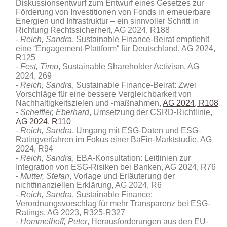
Diskussionsentwurf zum Entwurf eines Gesetzes zur
Förderung von Investitionen von Fonds in erneuerbare
Energien und Infrastruktur – ein sinnvoller Schritt in
Richtung Rechtssicherheit, AG 2024, R188
Reich, Sandra
, Sustainable Finance-Beirat empfiehlt
eine “Engagement-Plattform“ für Deutschland, AG 2024,
R125
Fest, Timo
, Sustainable Shareholder Activism, AG
2024, 269
Reich, Sandra
, Sustainable Finance-Beirat: Zwei
Vorschläge für eine bessere Vergleichbarkeit von
Nachhaltigkeitszielen und -maßnahmen,
AG 2024, R108
Scheffler, Eberhard
, Umsetzung der CSRD-Richtlinie,
AG 2024, R110
Reich, Sandra
, Umgang mit ESG-Daten und ESG-
Ratingverfahren im Fokus einer BaFin-Marktstudie, AG
2024, R94
Reich, Sandra
, EBA-Konsultation: Leitlinien zur
Integration von ESG-Risiken bei Banken, AG 2024, R76
Mutter, Stefan
, Vorlage und Erläuterung der
nichtfinanziellen Erklärung, AG 2024, R6
Reich, Sandra
, Sustainable Finance:
Verordnungsvorschlag für mehr Transparenz bei ESG-
Ratings, AG 2023, R325-R327
Hommelhoff, Peter
, Herausforderungen aus den EU-