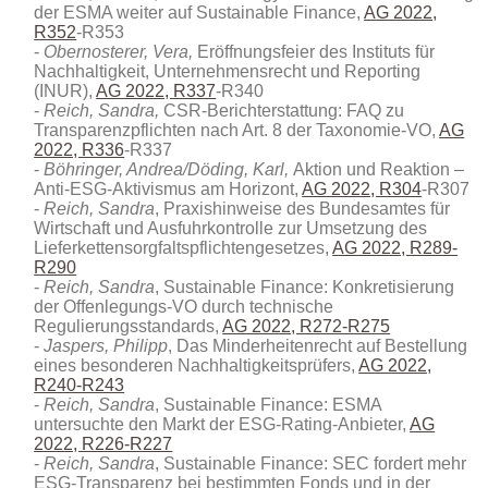
der ESMA weiter auf Sustainable Finance,
AG 2022,
R352
-R353
Obernosterer, Vera,
Eröffnungsfeier des Instituts für
Nachhaltigkeit, Unternehmensrecht und Reporting
(INUR),
AG 2022, R337
-R340
Reich, Sandra,
CSR-Berichterstattung: FAQ zu
Transparenzpflichten nach Art. 8 der Taxonomie-VO,
AG
2022, R336
-R337
Böhringer, Andrea/Döding, Karl,
Aktion und Reaktion –
Anti-ESG-Aktivismus am Horizont,
AG 2022, R304
-R307
Reich, Sandra
, Praxishinweise des Bundesamtes für
Wirtschaft und Ausfuhrkontrolle zur Umsetzung des
Lieferkettensorgfaltspflichtengesetzes,
AG 2022, R289-
R290
Reich, Sandra
, Sustainable Finance: Konkretisierung
der Offenlegungs-VO durch technische
Regulierungsstandards,
AG 2022, R272-R275
Jaspers, Philipp
, Das Minderheitenrecht auf Bestellung
eines besonderen Nachhaltigkeitsprüfers,
AG 2022,
R240-R243
Reich, Sandra
, Sustainable Finance: ESMA
untersuchte den Markt der ESG-Rating-Anbieter,
AG
2022, R226-R227
Reich, Sandra
, Sustainable Finance: SEC fordert mehr
ESG-Transparenz bei bestimmten Fonds und in der