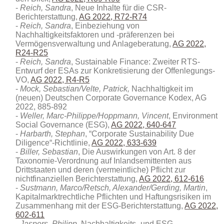
Reich, Sandra
, Neue Inhalte für die CSR-
Berichterstattung,
AG 2022, R72-R74
Reich, Sandra
, Einbeziehung von
Nachhaltigkeitsfaktoren und -präferenzen bei
Vermögensverwaltung und Anlageberatung,
AG 2022,
R24-R25
Reich, Sandra
, Sustainable Finance: Zweiter RTS-
Entwurf der ESAs zur Konkretisierung der Offenlegungs-
VO,
AG 2022, R4-R5
Mock, Sebastian/Velte, Patrick,
Nachhaltigkeit im
(neuen) Deutschen Corporate Governance Kodex, AG
2022, 885-892
Weller, Marc-Philippe/Hoppmann, Vincent
, Environment
Social Governance (ESG),
AG 2022, 640-647
Harbarth, Stephan
, “Corporate Sustainability Due
Diligence“-Richtlinie,
AG 2022, 633-639
Biller, Sebastian
, Die Auswirkungen von Art. 8 der
Taxonomie-Verordnung auf Inlandsemittenten aus
Drittstaaten und deren (vermeintliche) Pflicht zur
nichtfinanziellen Berichterstattung,
AG 2022, 612-616
Sustmann, Marco/Retsch, Alexander/Gerding, Martin
,
Kapitalmarktrechtliche Pflichten und Haftungsrisiken im
Zusammenhang mit der ESG-Berichterstattung,
AG 2022,
602-611
Jaspers, Philipp
, Nachhaltigkeits- und ESG-