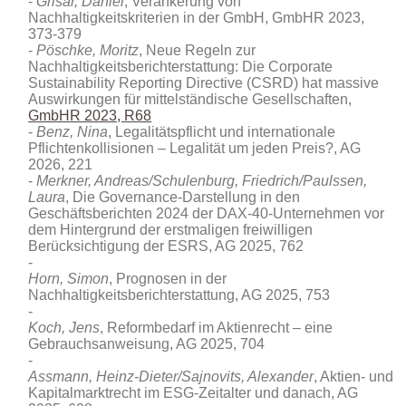
Grisar, Daniel
, Verankerung von
Nachhaltigkeitskriterien in der GmbH, GmbHR 2023,
373-379
Pöschke, Moritz
, Neue Regeln zur
Nachhaltigkeitsberichterstattung: Die Corporate
Sustainability Reporting Directive (CSRD) hat massive
Auswirkungen für mittelständische Gesellschaften,
GmbHR 2023, R68
Benz, Nina
, Legalitätspflicht und internationale
Pflichtenkollisionen – Legalität um jeden Preis?, AG
2026, 221
Merkner, Andreas/Schulenburg, Friedrich/Paulssen,
Laura
, Die Governance-Darstellung in den
Geschäftsberichten 2024 der DAX‑40-Unternehmen vor
dem Hintergrund der erstmaligen freiwilligen
Berücksichtigung der ESRS, AG 2025, 762
Horn, Simon
, Prognosen in der
Nachhaltigkeitsberichterstattung, AG 2025, 753
Koch, Jens
, Reformbedarf im Aktienrecht – eine
Gebrauchsanweisung, AG 2025, 704
Assmann, Heinz-Dieter/Sajnovits, Alexander
, Aktien- und
Kapitalmarktrecht im ESG‑Zeitalter und danach, AG