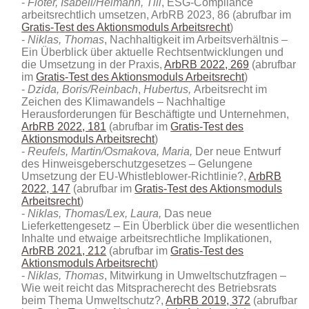
Flöter, Isabell/Heimann, Till
, ESG-Compliance
arbeitsrechtlich umsetzen, ArbRB 2023, 86 (abrufbar im
Gratis-Test des Aktionsmoduls Arbeitsrecht
)
Niklas,
Thomas
, Nachhaltigkeit im Arbeitsverhältnis –
Ein Überblick über aktuelle Rechtsentwicklungen und
die Umsetzung in der Praxis,
ArbRB 2022, 269
(abrufbar
im
Gratis-Test des Aktionsmoduls Arbeitsrecht
)
Dzida, Boris/Reinbach
,
Hubertus,
Arbeitsrecht im
Zeichen des Klimawandels – Nachhaltige
Herausforderungen für Beschäftigte und Unternehmen,
ArbRB 2022, 181
(abrufbar im
Gratis-Test des
Aktionsmoduls Arbeitsrecht
)
Reufels, Martin/Osmakova, Maria,
Der neue Entwurf
des Hinweisgeberschutzgesetzes – Gelungene
Umsetzung der EU-Whistleblower-Richtlinie?,
ArbRB
2022, 147
(abrufbar im
Gratis-Test des Aktionsmoduls
Arbeitsrecht
)
Niklas, Thomas/Lex, Laura,
Das neue
Lieferkettengesetz – Ein Überblick über die wesentlichen
Inhalte und etwaige arbeitsrechtliche Implikationen,
ArbRB 2021, 212
(abrufbar im
Gratis-Test des
Aktionsmoduls Arbeitsrecht
)
Niklas, Thomas
, Mitwirkung in Umweltschutzfragen –
Wie weit reicht das Mitspracherecht des Betriebsrats
beim Thema Umweltschutz?,
ArbRB 2019, 372
(abrufbar