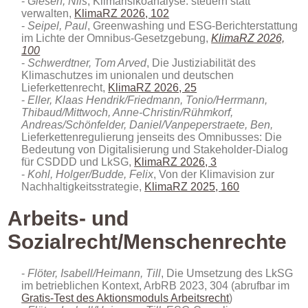
Giesen, Nils
, Klimarisikoanalyse: steuern statt
verwalten
,
KlimaRZ 2026, 102
Seipel, Paul
, Greenwashing und ESG-Berichterstattung
im Lichte der Omnibus-Gesetzgebung,
KlimaRZ 2026,
100
Schwerdtner, Tom Arved
, Die Justiziabilität des
Klimaschutzes im unionalen und deutschen
Lieferkettenrecht,
KlimaRZ 2026, 25
Eller, Klaas Hendrik/Friedmann, Tonio/Herrmann,
Thibaud/Mittwoch, Anne-Christin/Rühmkorf,
Andreas/Schönfelder, Daniel/Vanpeperstraete, Ben,
Lieferkettenregulierung jenseits des Omnibusses: Die
Bedeutung von Digitalisierung und Stakeholder-Dialog
für CSDDD und LkSG,
KlimaRZ 2026, 3
Kohl, Holger/Budde, Felix
, Von der Klimavision zur
Nachhaltigkeitsstrategie,
KlimaRZ 2025, 160
Arbeits- und
Sozialrecht/Menschenrechte
Flöter, Isabell/Heimann, Till
, Die Umsetzung des LkSG
im betrieblichen Kontext, ArbRB 2023, 304 (abrufbar im
Gratis-Test des Aktionsmoduls Arbeitsrecht
)