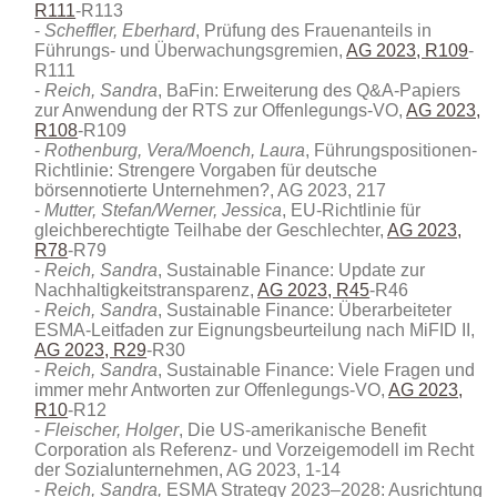
R111
-R113
Scheffler, Eberhard
, Prüfung des Frauenanteils in
Führungs- und Überwachungsgremien,
AG 2023, R109
-
R111
Reich, Sandra
, BaFin: Erweiterung des Q&A-Papiers
zur Anwendung der RTS zur Offenlegungs-VO,
AG 2023,
R108
-R109
Rothenburg, Vera/Moench, Laura
, Führungspositionen-
Richtlinie: Strengere Vorgaben für deutsche
börsennotierte Unternehmen?, AG 2023, 217
Mutter, Stefan/Werner, Jessica
, EU-Richtlinie für
gleichberechtigte Teilhabe der Geschlechter,
AG 2023,
R78
-R79
Reich, Sandra
, Sustainable Finance: Update zur
Nachhaltigkeitstransparenz,
AG 2023, R45
-R46
Reich, Sandra
, Sustainable Finance: Überarbeiteter
ESMA-Leitfaden zur Eignungsbeurteilung nach MiFID II,
AG 2023, R29
-R30
Reich, Sandra
, Sustainable Finance: Viele Fragen und
immer mehr Antworten zur Offenlegungs-VO,
AG 2023,
R10
-R12
Fleischer, Holger
, Die US-amerikanische Benefit
Corporation als Referenz- und Vorzeigemodell im Recht
der Sozialunternehmen, AG 2023, 1-14
Reich, Sandra,
ESMA Strategy 2023–2028: Ausrichtung