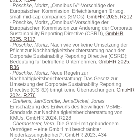
Pöschke, Moritz
, „Omnibus IV“-Vorschläge der
Europäischen Kommission: Erleichterungen für sog.
small mid-cap companies (SMCs),
GmbHR 2025, R212
Pöschke, Moritz, „Omnibus“-Vorschläge der
Europäischen Kommission zur Änderung der Corporate
Sustainability Reporting Directive (CSRD),
GmbHR
2025, R117
Pöschke, Moritz
, Nach wie vor keine Umsetzung der
Pflicht zur Nachhaltigkeitsberichterstattung nach der
Corporate Sustainability Reporting Directive (CSRD):
Bedeutung für betroffene Unternehmen,
GmbHR 2025,
R36
Pöschke, Moritz
, Neue Regeln zur
Nachhaltigkeitsberichterstattung: Das Gesetz zur
Umsetzung der Corporate Sustainability Reporting
Directive (CSRD) bringt keine Überraschungen,
GmbHR
2024, R276
Greitens, Jan/Schütte, Jens/Dickel, Jonas
,
Einschätzung des Entwurfs des freiwilligen VSME-
Standards zur Nachhaltigkeitsberichterstattung von
KMUs, GmbHR 2024, R228
Obernosterer, Vera
, Die GmbH mit gebundenem
Vermögen – eine GmbH mit beschränkter
Niederlassungsfreiheit?, GmbHR 2023, 434