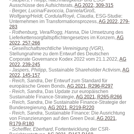
Ausschüsse des Aufsichtsrats,
AG 2022, 309-315
Berger, Lucina/Favoccia, Daniela/Groß,
Wolfgang/Heldt, Cordula/Royé, Claudia
, ESG-Studie:
Unternehmen im Transformationsprozess,
AG 2022, 279-
283
Rothenburg, Vera/Rogg, Hanna
, Die Umsetzung des
Lieferkettensorgfaltspflichtengesetzes im Konzern,
AG
2022, 257-266
Gesellschaftsrechtliche Vereinigung (VGR)
,
Stellungnahme zu dem Entwurf des Deutschen
Corporate Governance Kodex 2022 vom 21.1.2022,
AG
2022, 239-245
Jaspers, Philipp
, Sustainable Shareholder Activism,
AG
2022, 145-157
Reich, Sandra
, Der Entwurf zum Standard für
europäische Green Bonds,
AG 2021, R296-R297
Reich, Sandra
, Das Update zur europäischen
Sustainable Finance-Strategie,
AG 2021, R265-R266
Reich, Sandra
, Die Sustainable Finance-Strategie der
Bundesregierung,
AG 2021, R219-R220
Reich, Sandra
, Sustainable Finance: Die Ausrichtung
von Finanzierungen auf den Green Deal,
AG 2021,
R179-R180
Scheffler, Eberhard
, Fortentwicklung der CSR-