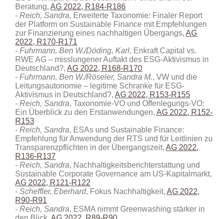
Beratung,
AG 2022, R184-R186
Reich, Sandra
, Erweiterte Taxonomie: Finaler Report
der Platform on Sustainable Finance mit Empfehlungen
zur Finanzierung eines nachhaltigen Übergangs,
AG
2022, R170-R171
Fuhrmann, Ben W./Döding, Karl
, Enkraft Capital vs.
RWE AG – misslungener Auftakt des ESG-Aktivismus in
Deutschland?,
AG 2022, R168-R170
Fuhrmann, Ben W./Röseler, Sandra M.
, VW und die
Leitungsautonomie – legitime Schranke für ESG-
Aktivismus in Deutschland?,
AG 2022, R153-R155
Reich, Sandra
, Taxonomie-VO und Offenlegungs-VO:
Ein Überblick zu den Erstanwendungen,
AG 2022, R152-
R153
Reich, Sandra
, ESAs und Sustainable Finance:
Empfehlung für Anwendung der RTS und für Leitlinien zu
Transparenzpflichten in der Übergangszeit,
AG 2022,
R136-R137
Reich, Sandra
, Nachhaltigkeitsberichterstattung und
Sustainable Corporate Governance am US-Kapitalmarkt,
AG 2022, R121-R122
Scheffler, Eberhard
, Fokus Nachhaltigkeit,
AG 2022,
R90-R91
Reich, Sandra
, ESMA nimmt Greenwashing stärker in
den Blick,
AG 2022, R89-R90