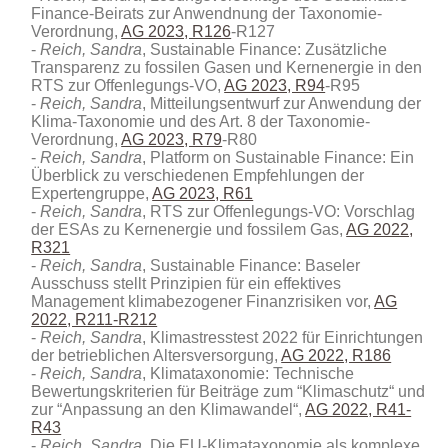
Finance-Beirats zur Anwendnung der Taxonomie-
Verordnung,
AG 2023, R126
-R127
Reich, Sandra
, Sustainable Finance: Zusätzliche
Transparenz zu fossilen Gasen und Kernenergie in den
RTS zur Offenlegungs-VO,
AG 2023, R94
-R95
Reich, Sandra
, Mitteilungsentwurf zur Anwendung der
Klima-Taxonomie und des Art. 8 der Taxonomie-
Verordnung,
AG 2023, R79
-R80
Reich, Sandra
, Platform on Sustainable Finance: Ein
Überblick zu verschiedenen Empfehlungen der
Expertengruppe,
AG 2023, R61
Reich, Sandra
, RTS zur Offenlegungs-VO: Vorschlag
der ESAs zu Kernenergie und fossilem Gas,
AG 2022,
R321
Reich, Sandra
, Sustainable Finance: Baseler
Ausschuss stellt Prinzipien für ein effektives
Management klimabezogener Finanzrisiken vor,
AG
2022, R211-R212
Reich, Sandra
, Klimastresstest 2022 für Einrichtungen
der betrieblichen Altersversorgung,
AG 2022, R186
Reich, Sandra
, Klimataxonomie: Technische
Bewertungskriterien für Beiträge zum “Klimaschutz“ und
zur “Anpassung an den Klimawandel“,
AG 2022, R41-
R43
Reich, Sandra
, Die EU-Klimataxonomie als komplexe