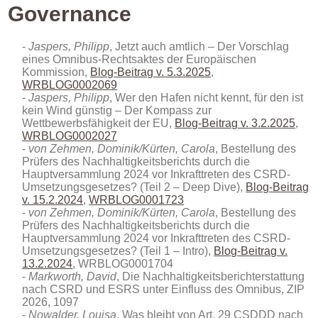
Governance
Jaspers, Philipp
, Jetzt auch amtlich – Der Vorschlag
eines Omnibus-Rechtsaktes der Europäischen
Kommission,
Blog-Beitrag v. 5.3.2025
,
WRBLOG0002069
Jaspers, Philipp
, Wer den Hafen nicht kennt, für den ist
kein Wind günstig – Der Kompass zur
Wettbewerbsfähigkeit der EU,
Blog-Beitrag v. 3.2.2025
,
WRBLOG0002027
von Zehmen, Dominik/Kürten, Carola
, Bestellung des
Prüfers des Nachhaltigkeitsberichts durch die
Hauptversammlung 2024 vor Inkrafttreten des CSRD-
Umsetzungsgesetzes? (Teil 2 – Deep Dive),
Blog-Beitrag
v. 15.2.2024
,
WRBLOG0001723
von Zehmen, Dominik/Kürten, Carola
, Bestellung des
Prüfers des Nachhaltigkeitsberichts durch die
Hauptversammlung 2024 vor Inkrafttreten des CSRD-
Umsetzungsgesetzes? (Teil 1 – Intro),
Blog-Beitrag v.
13.2.2024
, WRBLOG0001704
Markworth, David
, Die Nachhaltigkeitsberichterstattung
nach CSRD und ESRS unter Einfluss des Omnibus
, ZIP
2026, 1097
Nowalder, Louisa
, Was bleibt von Art. 29 CSDDD nach