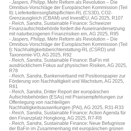
Jaspers, Philipp
, Mehr Reform als Revolution – Die
Omnibus-Vorschläge der Europäischen Kommission (Teil
II): Lieferkettensorgfaltspflichten-RL (CS3D), CO2-
Grenzausgleich (CBAM) und InvestEU, AG 2025, R107
Reich, Sandra
, Sustainable Finance: Schweizer
Finanzaufsichtsbehörde fordert die Auseinandersetzung
mit naturbezogenen Finanzrisiken ein, AG 2025, R95
Jaspers, Philipp
, Mehr Reform als Revolution – Die
Omnibus-Vorschläge der Europäischen Kommission (Teil
I): Nachhaltigkeitsberichterstattung-RL (CSRD) und
Taxonomie-VO, AG 2025, R92
Reich, Sandra
, Sustainable Finance: BaFin mit
ausdrücklichem Fokus auf physischen Risiken, AG 2025,
R78
Reich, Sandra
, Bankenverband mit Positionspapier zur
Förderung von Nachhaltigkeit und Wachstum, AG 2025,
R61
Reich, Sandra
, Dritter Report der europäischen
Aufsichtsbehörden (ESAs) mit Praxisempfehlungen zur
Offenlegung von nachteiligen
Nachhaltigkeitsauswirkungen (PAI), AG 2025, R31-R33
Reich, Sandra
, Sustainable Finance: Action Agenda für
den Finanzplatz Hongkong, AG 2025, R7-R8
Reich, Sandra
, Sustainable Finance: Neue Befugnisse
der BaFin im Zusammenhang mit europäischen grünen