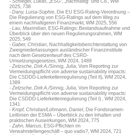
Schlegel, Lukas
, „ESG“, „nachhaltig“ und Co., WM
2025, 738
Dany, Luisa-Sophie
, Die EU ESG-Rating-Verordnung –
Die Regulierung von ESG-Ratings auf dem Weg zu
einem nachhaltigeren Finanzmarkt, WM 2025, 556
Lau, Maximilian
, ESG-Ratings: Bestandsaufnahme und
Überblick über den neuen Regulierungsrahmen, WM
2025, 549
Gaber, Christian
, Nachhaltigkeitsberichterstattung von
Zweigniederlassungen ausländischer Finanzinstitute
nach dem Gesetzentwurf des CSRD-
Umsetzungsgesetzes, WM 2024, 1489
Zetzsche, Dirk A./Sinnig, Julia
, Vom Reporting zur
Vermeidungspflicht von adverse sustainability impacts:
Die CSDDD-Lieferkettenregulierung (Teil II), WM 2024,
1389
Zetzsche, Dirk A./Sinnig, Julia
, Vom Reporting zur
Vermeidungspflicht von adverse sustainability impacts:
Die CSDDD-Lieferkettenregulierung (Teil I) , WM 2024,
1341
Kropf, Christian/Lühmann, Daniel
, Die Fondsnamen-
Leitlinien der ESMA – Überblick zu den Inhalten und
praktischen Auswirkungen, WM 2024, 775
Zahn, Marcus
, ESG-Pflichten im
Verwahrstellengeschäft – quo vadis?, WM 2024, 721