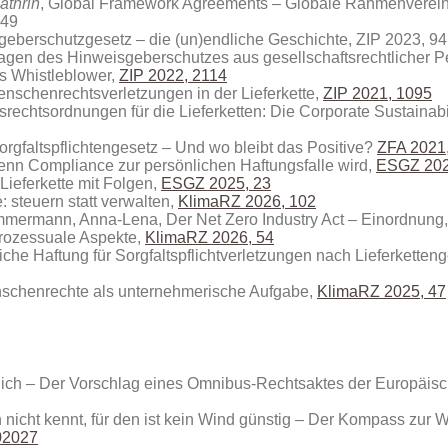
athrin
, Global Framework Agreements – Globale Rahmenverein
049
geberschutzgesetz – die (un)endliche Geschichte, ZIP 2023, 9
ragen des Hinweisgeberschutzes aus gesellschaftsrechtlicher P
ls Whistleblower,
ZIP 2022, 2114
Menschenrechtsverletzungen in der Lieferkette,
ZIP 2021, 1095
itsrechtsordnungen für die Lieferketten: Die Corporate Sustainabi
orgfaltspflichtengesetz – Und wo bleibt das Positive?
ZFA 2021
enn Compliance zur persönlichen Haftungsfalle wird,
ESGZ 202
 Lieferkette mit Folgen,
ESGZ 2025, 23
: steuern statt verwalten,
KlimaRZ 2026, 102
Zimmermann, Anna-Lena, Der Net Zero Industry Act – Einordnung
lprozessuale Aspekte
,
KlimaRZ 2026, 54
tliche Haftung für Sorgfaltspflichtverletzungen nach Lieferketteng
chenrechte als unternehmerische Aufgabe,
KlimaRZ 2025, 47
mtlich – Der Vorschlag eines Omnibus-Rechtsaktes der Europäi
 nicht kennt, für den ist kein Wind günstig – Der Kompass zur 
2027