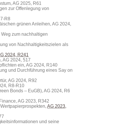
chstum, AG 2025, R61
ngen zur Offenlegung von
R7-R8
äischen grünen Anleihen, AG 2024,
dem Weg zum nachhaltigen
gung von Nachhaltigkeitszielen als
G 2024, R241
n, AG 2024, 517
pflichten ein, AG 2024, R140
erung und Durchführung eines Say on
ertür, AG 2024, R92
2024, R8-R10
 Green Bonds – EuGB), AG 2024, R6
 Finance, AG 2023, R342
 Wertpapierprospekten,
AG 2023,
77
gkeitsinformationen und seine