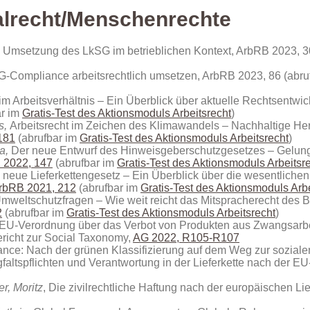
ialrecht/Menschenrechte
e Umsetzung des LkSG im betrieblichen Kontext, ArbRB 2023, 3
G-Compliance arbeitsrechtlich umsetzen, ArbRB 2023, 86 (abru
 im Arbeitsverhältnis – Ein Überblick über aktuelle Rechtsentw
ar im
Gratis-Test des Aktionsmoduls Arbeitsrecht
)
s,
Arbeitsrecht im Zeichen des Klimawandels – Nachhaltige Her
181
(abrufbar im
Gratis-Test des Aktionsmoduls Arbeitsrecht
)
ia,
Der neue Entwurf des Hinweisgeberschutzgesetzes – Gelu
 2022, 147
(abrufbar im
Gratis-Test des Aktionsmoduls Arbeitsr
 neue Lieferkettengesetz – Ein Überblick über die wesentlichen
rbRB 2021, 212
(abrufbar im
Gratis-Test des Aktionsmoduls Arbe
 Umweltschutzfragen – Wie weit reicht das Mitspracherecht des 
2
(abrufbar im
Gratis-Test des Aktionsmoduls Arbeitsrecht
)
r EU-Verordnung über das Verbot von Produkten aus Zwangsarbe
ericht zur Social Taxonomy,
AG 2022, R105-R107
nance: Nach der grünen Klassifizierung auf dem Weg zur sozial
gfaltspflichten und Verantwortung in der Lieferkette nach der E
r, Moritz
, Die zivilrechtliche Haftung nach der europäischen Li