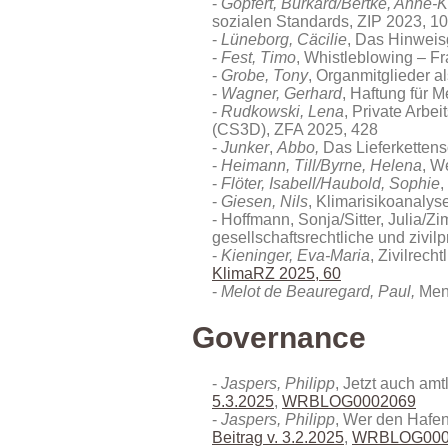
Göpfert, Burkard/Bertke, Anne-K
sozialen Standards, ZIP 2023, 1
Lüneborg, Cäcilie
, Das Hinweis
Fest, Timo
, Whistleblowing – F
Grobe, Tony
, Organmitglieder a
Wagner, Gerhard
, Haftung für 
Rudkowski, Lena
, Private Arbe
(CS3D)
, ZFA 2025, 428
Junker
,
Abbo,
Das Lieferkettens
Heimann, Till/Byrne, Helena
, W
Flöter, Isabell/Haubold, Sophie
,
Giesen, Nils
, Klimarisikoanalyse
Hoffmann, Sonja/Sitter, Julia/
gesellschaftsrechtliche und zivi
Kieninger, Eva-Maria
, Zivilrech
KlimaRZ 2025, 60
Melot de Beauregard, Paul,
Mens
Governance
Jaspers, Philipp
, Jetzt auch a
5.3.2025
,
WRBLOG0002069
Jaspers, Philipp
, Wer den Hafen
Beitrag v. 3.2.2025
,
WRBLOG000