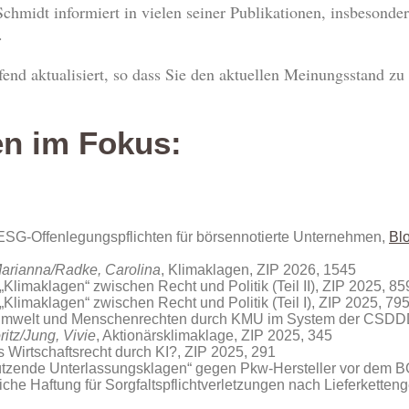
chmidt informiert in vielen seiner Publikationen, insbesondere
.
end aktualisiert, so dass Sie den aktuellen Meinungsstand zu
n im Fokus:
SG-Offenlegungspflichten für börsennotierte Unternehmen,
Blo
Marianna/Radke, Carolina
, Klimaklagen, ZIP 2026, 1545
e „Klimaklagen“ zwischen Recht und Politik (Teil II), ZIP 2025, 85
e „Klimaklagen“ zwischen Recht und Politik (Teil I), ZIP 2025, 79
 Umwelt und Menschenrechten durch KMU im System der CSDDD
itz/Jung, Vivie
, Aktionärsklimaklage, ZIP 2025, 345
s Wirtschaftsrecht durch KI?, ZIP 2025, 291
ützende Unterlassungsklagen“ gegen Pkw-Hersteller vor dem 
tliche Haftung für Sorgfaltspflichtverletzungen nach Lieferketteng