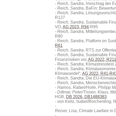
Reich, Sandra
, Vorschlag der E
Reich, Sandra
, BaFin: Bewertun
Reich, Sandra
, Lösungsvorschl
R127
Reich, Sandra
, Sustainable Fi
VO,
AG 2023, R94
-R95
Reich, Sandra
, Mitteilungsent
R80
Reich, Sandra
, Platform on Su
R61
Reich, Sandra
, RTS zur Offenl
Reich, Sandra
, Sustainable Fin
Finanzrisiken vor,
AG 2022, R21
Reich, Sandra
, Klimastresstest
Reich, Sandra
, Klimataxonomie
Klimawandel“,
AG 2022, R41-R4
Reich, Sandra
, Die EU-Klimata
Reich, Sandra
, Menschenrechts-
Harnos, Rafael/Holle, Philipp M
Dittmar, Peter/Tissen, Klaus
, M
HGB
,
DB 2026, DB1488383
von Keitz, Isabel/Borcherding,
Reiser, Lisa
, Climate Lawfare in