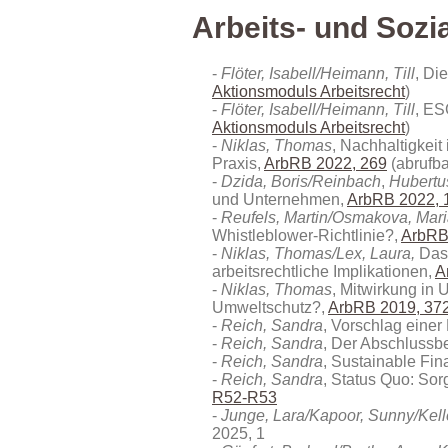
Arbeits- und Soz
Flöter, Isabell/Heimann, Till
, Di
Aktionsmoduls Arbeitsrecht
)
Flöter, Isabell/Heimann, Till
, ES
Aktionsmoduls Arbeitsrecht
)
Niklas,
Thomas
, Nachhaltigkeit
Praxis,
ArbRB 2022, 269
(abrufb
Dzida, Boris/Reinbach
,
Hubertu
und Unternehmen,
ArbRB 2022, 
Reufels, Martin/Osmakova, Mar
Whistleblower-Richtlinie?,
ArbRB
Niklas, Thomas/Lex, Laura,
Das
arbeitsrechtliche Implikationen,
A
Niklas, Thomas
, Mitwirkung in
Umweltschutz?,
ArbRB 2019, 37
Reich, Sandra
, Vorschlag eine
Reich, Sandra
, Der Abschlussb
Reich, Sandra
, Sustainable Fi
Reich, Sandra
, Status Quo: Sor
R52-R53
Junge, Lara/Kapoor, Sunny/Kelle
2025, 1