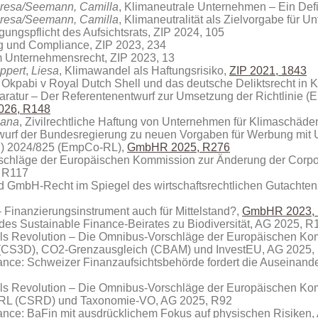
heresa/Seemann, Camilla
, Klimaneutrale Unternehmen – Ein Defi
heresa/Seemann, Camilla
, Klimaneutralität als Zielvorgabe für 
lgungspflicht des Aufsichtsrats, ZIP 2024, 105
ng und Compliance, ZIP 2023, 234
im Unternehmensrecht, ZIP 2023, 13
ppert
,
Liesa
, Klimawandel als Haftungsrisiko,
ZIP 2021, 1843
, Okpabi v Royal Dutch Shell und das deutsche Deliktsrecht in
aratur – Der Referentenentwurf zur Umsetzung der Richtlinie (
26, R148
Jana
, Zivilrechtliche Haftung von Unternehmen für Klimaschäde
twurf der Bundesregierung zu neuen Vorgaben für Werbung mi
EU) 2024/825 (EmpCo-RL),
GmbHR 2025, R276
schläge der Europäischen Kommission zur Änderung der Corpor
 R117
d GmbH-Recht im Spiegel des wirtschaftsrechtlichen Gutachten
 Finanzierungsinstrument auch für Mittelstand?,
GmbHR 2023,
 des Sustainable Finance-Beirates zu Biodiversität, AG 2025, R
ls Revolution – Die Omnibus-Vorschläge der Europäischen Kommi
RL (CS3D), CO2-Grenzausgleich (CBAM) und InvestEU, AG 2025,
nance: Schweizer Finanzaufsichtsbehörde fordert die Auseinan
ls Revolution – Die Omnibus-Vorschläge der Europäischen Komm
ng-RL (CSRD) und Taxonomie-VO, AG 2025, R92
nance: BaFin mit ausdrücklichem Fokus auf physischen Risiken