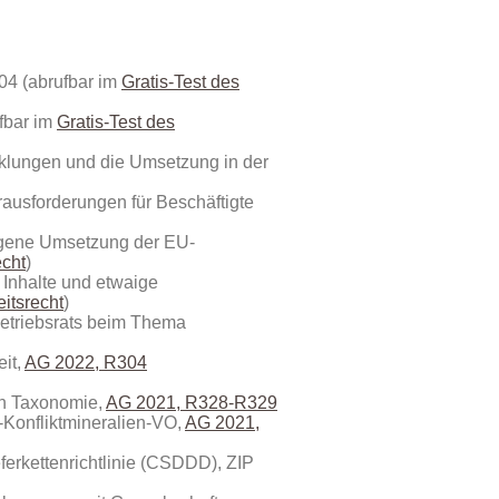
04 (abrufbar im
Gratis-Test des
fbar im
Gratis-Test des
icklungen und die Umsetzung in der
ausforderungen für Beschäftigte
ngene Umsetzung der EU-
echt
)
 Inhalte und etwaige
itsrecht
)
Betriebsrats beim Thema
it,
AG 2022, R304
en Taxonomie,
AG 2021, R328-R329
U-Konfliktmineralien-VO,
AG 2021,
eferkettenrichtlinie (CSDDD), ZIP