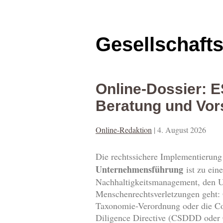
Gesellschaft
Online-Dossier: 
Beratung und Vor
Online-Redaktion
|
4. August 2026
Die rechtssichere Implementierun
Unternehmensführung
ist zu ein
Nachhaltigkeitsmanagement, den U
Menschenrechtsverletzungen geht: 
Taxonomie-Verordnung oder die Cor
Diligence Directive (CSDDD oder 