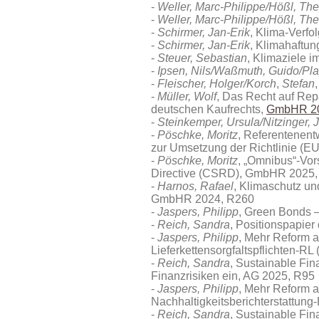
Weller, Marc-Philippe/Hößl, T
Weller, Marc-Philippe/Hößl, T
Schirmer, Jan-Erik
, Klima-Verfo
Schirmer, Jan-Erik
, Klimahaftu
Steuer, Sebastian
, Klimaziele 
Ipsen, Nils/Waßmuth, Guido/Pla
Fleischer, Holger/Korch
,
Stefan
Müller, Wolf
, Das Recht auf Rep
deutschen Kaufrechts
,
GmbHR 20
Steinkemper, Ursula/Nitzinger, 
Pöschke, Moritz
, Referentenen
zur Umsetzung der Richtlinie (
Pöschke, Moritz
, „Omnibus“-Vor
Directive (CSRD), GmbHR 2025,
Harnos, Rafael
, Klimaschutz un
GmbHR 2024, R260
Jaspers, Philipp
, Green Bonds –
Reich, Sandra
, Positionspapier
Jaspers, Philipp
, Mehr Reform a
Lieferkettensorgfaltspflichten-
Reich, Sandra
, Sustainable Fi
Finanzrisiken ein, AG 2025, R95
Jaspers, Philipp
, Mehr Reform a
Nachhaltigkeitsberichterstattu
Reich, Sandra
, Sustainable Fi