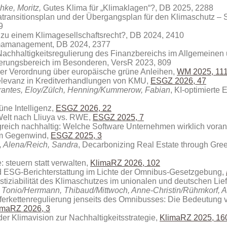
ke, Moritz,
Gutes Klima für „Klimaklagen“?, DB 2025, 2288
atransitionsplan und der Übergangsplan für den Klimaschutz – 
9
zu einem Klimagesellschaftsrecht?, DB 2024, 2410
limamanagement, DB 2024, 2377
 Nachhaltigkeitsregulierung des Finanzbereichs im Allgemeine
herungsbereich im Besonderen, VersR 2023, 809
der Verordnung über europäische grüne Anleihen,
WM 2025, 11
levanz in Kreditverhandlungen von KMU
,
ESGZ 2026, 47
antes, Eloy/Zülch, Henning/Kummerow, Fabian
, KI-optimierte
üne Intelligenz,
ESGZ 2026, 22
Welt nach Lliuya vs. RWE,
ESGZ 2025, 7
greich nachhaltig: Welche Software Unternehmen wirklich voran
im Gegenwind,
ESGZ 2025, 3
, Alena/Reich, Sandra
, Decarbonizing Real Estate through Gree
: steuern statt verwalten
,
KlimaRZ 2026, 102
 ESG-Berichterstattung im Lichte der Omnibus-Gesetzgebung,
ustiziabilität des Klimaschutzes im unionalen und deutschen Lie
, Tonio/Herrmann, Thibaud/Mittwoch, Anne-Christin/Rühmkorf, 
ferkettenregulierung jenseits des Omnibusses: Die Bedeutung v
imaRZ 2026, 3
der Klimavision zur Nachhaltigkeitsstrategie,
KlimaRZ 2025, 16