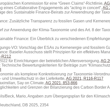
uropäischen Kommission für eine “Green Claims“-Richtlinie,
AG
g eines Collaborative Engagements als “acting in concert“,
AG 
äge des Sustainable Finance-Beirats zur Anwendnung der Tax
nance: Zusätzliche Transparenz zu fossilen Gasen und Kernener
wurf zur Anwendung der Klima-Taxonomie und des Art. 8 der Ta
stainable Finance: Ein Überblick zu verschiedenen Empfehlung
egungs-VO: Vorschlag der ESAs zu Kernenergie und fossilem G
ance: Baseler Ausschuss stellt Prinzipien für ein effektives M
1-R212
 2022 für Einrichtungen der betrieblichen Altersversorgung,
AG 2
: Technische Bewertungskriterien für Beiträge zum “Klimaschut
3
xonomie als komplexe Konkretisierung zur Taxonomie-Verordn
 und Umweltschutz in der Lieferkette,
AG 2021, R116-R117
aximilian
, Say on Climate,
AG 2021, 853-866
öglichkeiten und Grenzen der Bilanzierung des Carbon Border
 Nils/Beck, Mario, Angaben zum Übergangsplan für den Klimas
 Deutschland, DB 2025, 2354