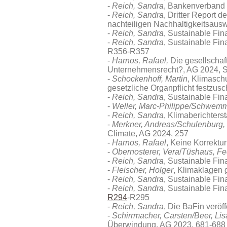
Reich, Sandra
, Bankenverband 
Reich, Sandra
, Dritter Report
nachteiligen Nachhaltigkeitsaus
Reich, Sandra
, Sustainable Fi
Reich, Sandra
, Sustainable Fi
R356-R357
Harnos, Rafael,
Die gesellschaft
Unternehmensrecht?, AG 2024, 
Schockenhoff, Martin
, Klimasch
gesetzliche Organpflicht festzus
Reich, Sandra
, Sustainable Fi
Weller, Marc-Philippe/Schwemm
Reich, Sandra
, Klimaberichter
Merkner, Andreas/Schulenburg, 
Climate, AG 2024, 257
Harnos, Rafael
, Keine Korrektu
Obernosterer, Vera
/
Tüshaus, Fe
Reich, Sandra
, Sustainable Fi
Fleischer, Holger
, Klimaklagen 
Reich, Sandra
, Sustainable Fi
Reich, Sandra
, Sustainable Fi
R294
-R295
Reich, Sandra
, Die BaFin veröf
Schirrmacher, Carsten/Beer, Lis
Überwindung, AG 2023, 681-688