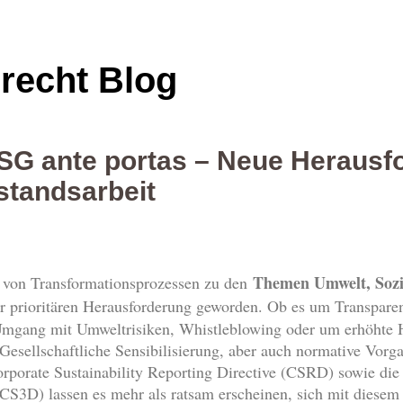
srecht Blog
ESG ante portas – Neue Herausf
standsarbeit
Themen Umwelt, Sozi
g von Transformationsprozessen zu den
er prioritären Herausforderung geworden. Ob es um Transpar
mgang mit Umweltrisiken, Whistleblowing oder um erhöhte H
Gesellschaftliche Sensibilisierung, aber auch normative Vor
porate Sustainability Reporting Directive (CSRD) sowie die 
CS3D) lassen es mehr als ratsam erscheinen, sich mit diese