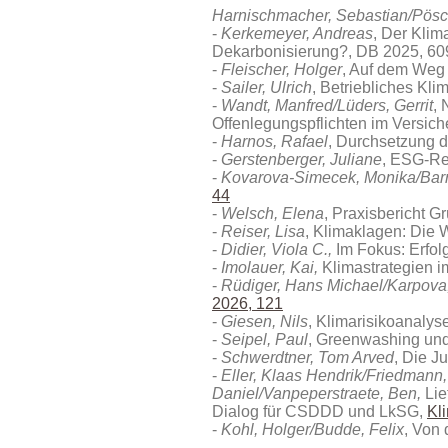
Harnischmacher, Sebastian/Pösch
Kerkemeyer, Andreas
, Der Klim
Dekarbonisierung?, DB 2025, 60
Fleischer, Holger
, Auf dem Weg 
Sailer, Ulrich
, Betriebliches K
Wandt, Manfred/Lüders, Gerrit
,
Offenlegungspflichten im Versic
Harnos, Rafael
, Durchsetzung 
Gerstenberger, Juliane
, ESG-Re
Kovarova-Simecek, Monika/Barr
44
Welsch, Elena
, Praxisbericht Gr
Reiser, Lisa
, Klimaklagen: Die 
Didier, Viola C.,
Im Fokus: Erfol
Imolauer, Kai,
Klimastrategien 
Rüdiger, Hans Michael/Karpova
2026, 121
Giesen, Nils
, Klimarisikoanalyse
Seipel, Paul
, Greenwashing und
Schwerdtner, Tom Arved
, Die J
Eller, Klaas Hendrik/Friedmann
Daniel/Vanpeperstraete, Ben,
Lie
Dialog für CSDDD und LkSG,
Kl
Kohl, Holger/Budde, Felix
, Von 