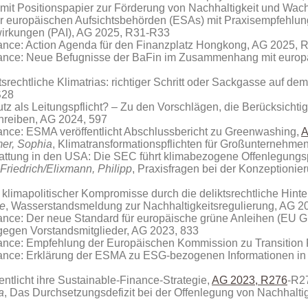
mit Positionspapier zur Förderung von Nachhaltigkeit und Wa
 der europäischen Aufsichtsbehörden (ESAs) mit Praxisempfehlu
wirkungen (PAI), AG 2025, R31-R33
nance: Action Agenda für den Finanzplatz Hongkong, AG 2025, 
nance: Neue Befugnisse der BaFin im Zusammenhang mit europ
srechtliche Klimatrias: richtiger Schritt oder Sackgasse auf 
S28
utz als Leitungspflicht? – Zu den Vorschlägen, die Berücksichti
chreiben, AG 2024, 597
nance: ESMA veröffentlicht Abschlussbericht zu Greenwashing,
A
er, Sophia
, Klimatransformationspflichten für Großunternehme
stattung in den USA: Die SEC führt klimabezogene Offenlegungs
Friedrich/Elixmann, Philipp
, Praxisfragen bei der Konzeptioni
r klimapolitischer Kompromisse durch die deliktsrechtliche Hint
e
, Wasserstandsmeldung zur Nachhaltigkeitsregulierung, AG 
nance: Der neue Standard für europäische grüne Anleihen (EU
gegen Vorstandsmitglieder, AG 2023, 833
nance: Empfehlung der Europäischen Kommission zu Transition
nance: Erklärung der ESMA zu ESG-bezogenen Informationen in
fentlicht ihre Sustainable-Finance-Strategie,
AG 2023, R276
-R2
a
, Das Durchsetzungsdefizit bei der Offenlegung von Nachhalti