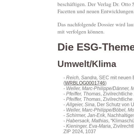
beschäftigen. Der Verlag Dr. Otto S
Facetten und neuen Entwicklungen
Das nachfolgende Dossier wird lauf
mit verfolgen können.
Die ESG-Theme
Umwelt/Klima
Reich, Sandra,
SEC mit neuen E
(
WRBLOG0001746
)
Weller, Marc-Philippe/Dänner, 
Pfeiffer, Thomas
, Zivilrechtlich
Pfeiffer, Thomas
, Zivilrechtlich
Allgeier, Sina
, Der Schutz von
Weller, Marc-Philippe/Böbel, Mor
Schirmer, Jan-Erik
, Nachhaltige
Habersack, Mathias
, “Klimasch
Kieninger, Eva-Maria
, Zivilrech
ZIP 2024, 1037