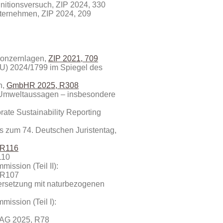
nitionsversuch, ZIP 2024, 330
Unternehmen, ZIP 2024, 209
 Konzernlagen,
ZIP 2021, 709
EU) 2024/1799 im Spiegel des
n,
GmbHR 2025, R308
t Umweltaussagen – insbesondere
ate Sustainability Reporting
s zum 74. Deutschen Juristentag,
 R116
110
ssion (Teil II):
 R107
dersetzung mit naturbezogenen
ission (Teil I):
, AG 2025, R78