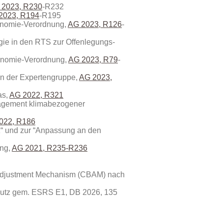
 2023, R230
-R232
2023, R194
-R195
onomie-Verordnung,
AG 2023, R126
-
gie in den RTS zur Offenlegungs-
xonomie-Verordnung,
AG 2023, R79
-
en der Expertengruppe,
AG 2023,
as,
AG 2022, R321
anagement klimabezogener
022, R186
z“ und zur “Anpassung an den
ung,
AG 2021, R235-R236
 Adjustment Mechanism (CBAM) nach
chutz gem. ESRS E1, DB 2026, 135