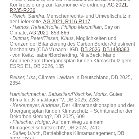
Konkretisierung zur Taxonomie-Verordnung,
AG 2021,
R235-R236
Reich, Sandra
, Menschenrechts- und Umweltschutz in
der Lieferkette,
AG 2021, R116-R117
Harnos, Rafael/Holle, Philipp Maximilian
, Say on
Climate,
AG 2021, 853-866
Dittmar, Peter/Tissen, Klaus
, Möglichkeiten und
Grenzen der Bilanzierung des Carbon Border Adjustment
Mechanism (CBAM) nach HGB
,
DB 2026, DB1488383
von Keitz, Isabel/Borcherding, Nils/Beck, Mario,
Angaben zum Übergangsplan für den Klimaschutz gem.
ESRS E1, DB 2026, 135
Reiser, Lisa
, Climate Lawfare in Deutschland, DB 2025,
2354
Harnischmacher, Sebastian/Pöschke, Moritz,
Gutes
Klima für „Klimaklagen“?, DB 2025, 2288
Kerkemeyer, Andreas
, Der Klimatransitionsplan und der
Übergangsplan für den Klimaschutz – Schrittmacher der
Dekarbonisierung?, DB 2025, 609
Fleischer, Holger
, Auf dem Weg zu einem
Klimagesellschaftsrecht?, DB 2024, 2410
Sailer, Ulrich
, Betriebliches Klimamanagement, DB
2024, 2377