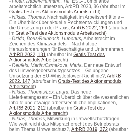
Flöter, Isabell/Heimann, Till
, ESG-Compliance
arbeitsrechtlich umsetzen, ArbRB 2023, 86 (abrufbar im
Gratis-Test des Aktionsmoduls Arbeitsrecht
)
Niklas,
Thomas
, Nachhaltigkeit im Arbeitsverhältnis –
Ein Überblick über aktuelle Rechtsentwicklungen und
die Umsetzung in der Praxis,
ArbRB 2022, 269
(abrufbar
im
Gratis-Test des Aktionsmoduls Arbeitsrecht
)
Dzida, Boris/Reinbach
,
Hubertus,
Arbeitsrecht im
Zeichen des Klimawandels – Nachhaltige
Herausforderungen für Beschäftigte und Unternehmen,
ArbRB 2022, 181
(abrufbar im
Gratis-Test des
Aktionsmoduls Arbeitsrecht
)
Reufels, Martin/Osmakova, Maria,
Der neue Entwurf
des Hinweisgeberschutzgesetzes – Gelungene
Umsetzung der EU-Whistleblower-Richtlinie?,
ArbRB
2022, 147
(abrufbar im
Gratis-Test des Aktionsmoduls
Arbeitsrecht
)
Niklas, Thomas/Lex, Laura,
Das neue
Lieferkettengesetz – Ein Überblick über die wesentlichen
Inhalte und etwaige arbeitsrechtliche Implikationen,
ArbRB 2021, 212
(abrufbar im
Gratis-Test des
Aktionsmoduls Arbeitsrecht
)
Niklas, Thomas
, Mitwirkung in Umweltschutzfragen –
Wie weit reicht das Mitspracherecht des Betriebsrats
beim Thema Umweltschutz?,
ArbRB 2019, 372
(abrufbar