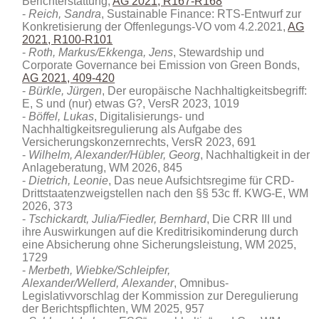
Berichterstattung,
AG 2021, R167-R168
Reich, Sandra
, Sustainable Finance: RTS-Entwurf zur
Konkretisierung der Offenlegungs-VO vom 4.2.2021,
AG
2021, R100-R101
Roth, Markus/Ekkenga, Jens
, Stewardship und
Corporate Governance bei Emission von Green Bonds,
AG 2021, 409-420
Bürkle, Jürgen
, Der europäische Nachhaltigkeitsbegriff:
E, S und (nur) etwas G?, VersR 2023, 1019
Böffel, Lukas
, Digitalisierungs- und
Nachhaltigkeitsregulierung als Aufgabe des
Versicherungskonzernrechts, VersR 2023, 691
Wilhelm, Alexander/Hübler, Georg
, Nachhaltigkeit in der
Anlageberatung
, WM 2026, 845
Dietrich, Leonie
, Das neue Aufsichtsregime für CRD-
Drittstaatenzweigstellen nach den §§ 53c ff. KWG-E, WM
2026, 373
Tschickardt, Julia/Fiedler, Bernhard
, Die CRR III und
ihre Auswirkungen auf die Kreditrisikominderung durch
eine Absicherung ohne Sicherungsleistung, WM 2025,
1729
Merbeth
,
Wiebke/
Schleipfer
,
Alexander/
Wellerd,
Alexander
, Omnibus-
Legislativvorschlag der Kommission zur Deregulierung
der Berichtspflichten, WM 2025, 957