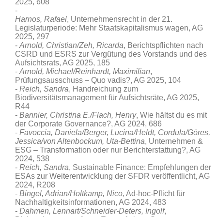
2025, 608
Harnos, Rafael
, Unternehmensrecht in der 21.
Legislaturperiode: Mehr Staatskapitalismus wagen, AG
2025, 297
Arnold, Christian/Zeh, Ricarda
, Berichtspflichten nach
CSRD und ESRS zur Vergütung des Vorstands und des
Aufsichtsrats, AG 2025, 185
Arnold, Michael/
Reinhardt,
Maximilian
,
Prüfungsausschuss – Quo vadis?, AG 2025, 104
Reich, Sandra
, Handreichung zum
Biodiversitätsmanagement für Aufsichtsräte, AG 2025,
R44
Bannier, Christina E./Flach, Henry
, Wie hältst du es mit
der Corporate Governance?, AG 2024, 686
Favoccia, Daniela/Berger, Lucina/Heldt, Cordula/Göres,
Jessica/von Altenbockum, Uta-Bettina
, Unternehmen &
ESG – Transformation oder nur Berichterstattung?, AG
2024, 538
Reich, Sandra
, Sustainable Finance: Empfehlungen der
ESAs zur Weiterentwicklung der SFDR veröffentlicht, AG
2024, R208
Bingel, Adrian/Holtkamp, Nico
, Ad-hoc-Pflicht für
Nachhaltigkeitsinformationen, AG 2024, 483
Dahmen, Lennart/Schneider-Deters, Ingolf
,