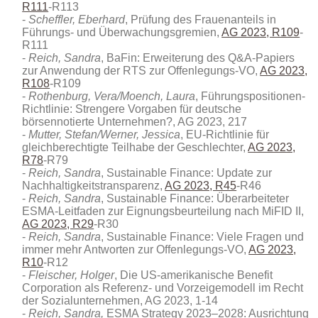
R111
-R113
Scheffler, Eberhard
, Prüfung des Frauenanteils in
Führungs- und Überwachungsgremien,
AG 2023, R109
-
R111
Reich, Sandra
, BaFin: Erweiterung des Q&A-Papiers
zur Anwendung der RTS zur Offenlegungs-VO,
AG 2023,
R108
-R109
Rothenburg, Vera/Moench, Laura
, Führungspositionen-
Richtlinie: Strengere Vorgaben für deutsche
börsennotierte Unternehmen?, AG 2023, 217
Mutter, Stefan/Werner, Jessica
, EU-Richtlinie für
gleichberechtigte Teilhabe der Geschlechter,
AG 2023,
R78
-R79
Reich, Sandra
, Sustainable Finance: Update zur
Nachhaltigkeitstransparenz,
AG 2023, R45
-R46
Reich, Sandra
, Sustainable Finance: Überarbeiteter
ESMA-Leitfaden zur Eignungsbeurteilung nach MiFID II,
AG 2023, R29
-R30
Reich, Sandra
, Sustainable Finance: Viele Fragen und
immer mehr Antworten zur Offenlegungs-VO,
AG 2023,
R10
-R12
Fleischer, Holger
, Die US-amerikanische Benefit
Corporation als Referenz- und Vorzeigemodell im Recht
der Sozialunternehmen, AG 2023, 1-14
Reich, Sandra,
ESMA Strategy 2023–2028: Ausrichtung