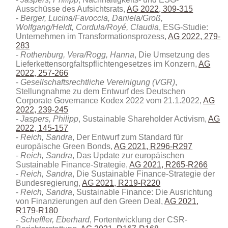
Ausschüsse des Aufsichtsrats,
AG 2022, 309-315
Berger, Lucina/Favoccia, Daniela/Groß,
Wolfgang/Heldt, Cordula/Royé, Claudia
, ESG-Studie:
Unternehmen im Transformationsprozess,
AG 2022, 279-
283
Rothenburg, Vera/Rogg, Hanna
, Die Umsetzung des
Lieferkettensorgfaltspflichtengesetzes im Konzern,
AG
2022, 257-266
Gesellschaftsrechtliche Vereinigung (VGR)
,
Stellungnahme zu dem Entwurf des Deutschen
Corporate Governance Kodex 2022 vom 21.1.2022,
AG
2022, 239-245
Jaspers, Philipp
, Sustainable Shareholder Activism,
AG
2022, 145-157
Reich, Sandra
, Der Entwurf zum Standard für
europäische Green Bonds,
AG 2021, R296-R297
Reich, Sandra
, Das Update zur europäischen
Sustainable Finance-Strategie,
AG 2021, R265-R266
Reich, Sandra
, Die Sustainable Finance-Strategie der
Bundesregierung,
AG 2021, R219-R220
Reich, Sandra
, Sustainable Finance: Die Ausrichtung
von Finanzierungen auf den Green Deal,
AG 2021,
R179-R180
Scheffler, Eberhard
, Fortentwicklung der CSR-