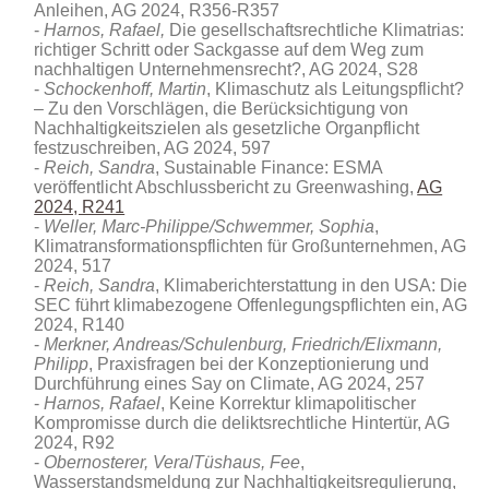
Anleihen, AG 2024, R356-R357
Harnos, Rafael,
Die gesellschaftsrechtliche Klimatrias:
richtiger Schritt oder Sackgasse auf dem Weg zum
nachhaltigen Unternehmensrecht?, AG 2024, S28
Schockenhoff, Martin
, Klimaschutz als Leitungspflicht?
– Zu den Vorschlägen, die Berücksichtigung von
Nachhaltigkeitszielen als gesetzliche Organpflicht
festzuschreiben, AG 2024, 597
Reich, Sandra
, Sustainable Finance: ESMA
veröffentlicht Abschlussbericht zu Greenwashing,
AG
2024, R241
Weller, Marc-Philippe/Schwemmer, Sophia
,
Klimatransformationspflichten für Großunternehmen, AG
2024, 517
Reich, Sandra
, Klimaberichterstattung in den USA: Die
SEC führt klimabezogene Offenlegungspflichten ein, AG
2024, R140
Merkner, Andreas/Schulenburg, Friedrich/Elixmann,
Philipp
, Praxisfragen bei der Konzeptionierung und
Durchführung eines Say on Climate, AG 2024, 257
Harnos, Rafael
, Keine Korrektur klimapolitischer
Kompromisse durch die deliktsrechtliche Hintertür, AG
2024, R92
Obernosterer, Vera
/
Tüshaus, Fee
,
Wasserstandsmeldung zur Nachhaltigkeitsregulierung,