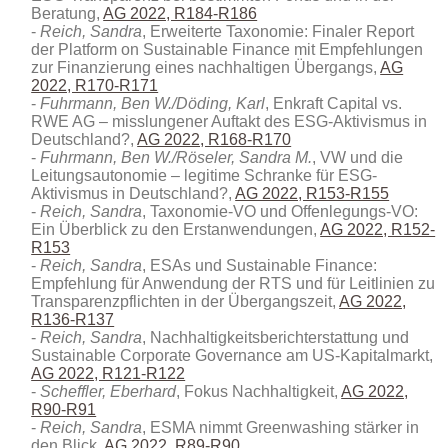
Beratung,
AG 2022, R184-R186
Reich, Sandra
, Erweiterte Taxonomie: Finaler Report
der Platform on Sustainable Finance mit Empfehlungen
zur Finanzierung eines nachhaltigen Übergangs,
AG
2022, R170-R171
Fuhrmann, Ben W./Döding, Karl
, Enkraft Capital vs.
RWE AG – misslungener Auftakt des ESG-Aktivismus in
Deutschland?,
AG 2022, R168-R170
Fuhrmann, Ben W./Röseler, Sandra M.
, VW und die
Leitungsautonomie – legitime Schranke für ESG-
Aktivismus in Deutschland?,
AG 2022, R153-R155
Reich, Sandra
, Taxonomie-VO und Offenlegungs-VO:
Ein Überblick zu den Erstanwendungen,
AG 2022, R152-
R153
Reich, Sandra
, ESAs und Sustainable Finance:
Empfehlung für Anwendung der RTS und für Leitlinien zu
Transparenzpflichten in der Übergangszeit,
AG 2022,
R136-R137
Reich, Sandra
, Nachhaltigkeitsberichterstattung und
Sustainable Corporate Governance am US-Kapitalmarkt,
AG 2022, R121-R122
Scheffler, Eberhard
, Fokus Nachhaltigkeit,
AG 2022,
R90-R91
Reich, Sandra
, ESMA nimmt Greenwashing stärker in
den Blick,
AG 2022, R89-R90