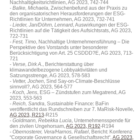
Nachhaltigkeitsrichtlinien, AG 2023, 742-744
Balke, Michaela
, Zwischenbefund aus der Praxis zu
den organisatorischen Herausforderungen der ESG-
Richtlinien für Unternehmen, AG 2023, 732-741
Lieder, Jan/Döhrn, Lennard
, Auswirkungen der ESG-
Richtlinien auf die Tätigkeit des Aufsichtsrats, AG 2023,
722-731
Fest, Timo
, Nachhaltige Unternehmensführung – Die
Perspektive des Vorstands unter besonderer
Berücksichtigung von Art. 25 CSDDD?E, AG 2023, 713-
721
Verse, Dirk A.
, Berichterstattung über
klimawandelbezogene Lobbyaktivitäten und
Satzungsstrenge, AG 2023, 578-583
Vetter, Jochen
, Sind Say-on-Climate-Beschlüsse
sinnvoll?, AG 2023, 564-577
Koch, Jens
, ESG – Zündstufen zum Megatrend, AG
2023, 553-563
Reich, Sandra
, Sustainable Finance: BaFin
veröffentlicht das Rundschreiben zur 7. MaRisk-Novelle,
AG 2023, R213
-R215
Goldmann, Rebekka Lucia
, Unternehmensspende für
den zivilen Ungehorsam,
AG 2023, R192
-R194
Obernosterer, Vera/Harnos, Rafael
, Bericht: Konferenz
“Corporate Governance & Gesellschaftsrecht“,
AG 2023,