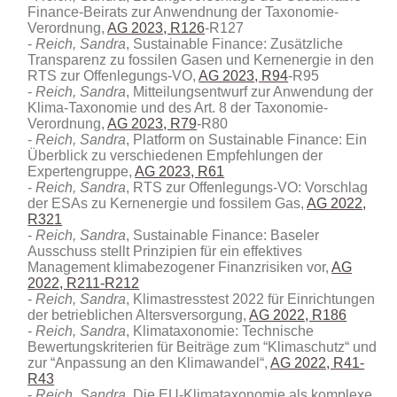
Finance-Beirats zur Anwendnung der Taxonomie-
Verordnung,
AG 2023, R126
-R127
Reich, Sandra
, Sustainable Finance: Zusätzliche
Transparenz zu fossilen Gasen und Kernenergie in den
RTS zur Offenlegungs-VO,
AG 2023, R94
-R95
Reich, Sandra
, Mitteilungsentwurf zur Anwendung der
Klima-Taxonomie und des Art. 8 der Taxonomie-
Verordnung,
AG 2023, R79
-R80
Reich, Sandra
, Platform on Sustainable Finance: Ein
Überblick zu verschiedenen Empfehlungen der
Expertengruppe,
AG 2023, R61
Reich, Sandra
, RTS zur Offenlegungs-VO: Vorschlag
der ESAs zu Kernenergie und fossilem Gas,
AG 2022,
R321
Reich, Sandra
, Sustainable Finance: Baseler
Ausschuss stellt Prinzipien für ein effektives
Management klimabezogener Finanzrisiken vor,
AG
2022, R211-R212
Reich, Sandra
, Klimastresstest 2022 für Einrichtungen
der betrieblichen Altersversorgung,
AG 2022, R186
Reich, Sandra
, Klimataxonomie: Technische
Bewertungskriterien für Beiträge zum “Klimaschutz“ und
zur “Anpassung an den Klimawandel“,
AG 2022, R41-
R43
Reich, Sandra
, Die EU-Klimataxonomie als komplexe