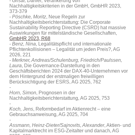
Grisar, Daniel
, Verankerung von
Nachhaltigkeitskriterien in der GmbH, GmbHR 2023,
373-379
Pöschke, Moritz
, Neue Regeln zur
Nachhaltigkeitsberichterstattung: Die Corporate
Sustainability Reporting Directive (CSRD) hat massive
Auswirkungen für mittelständische Gesellschaften,
GmbHR 2023, R68
Benz, Nina
, Legalitätspflicht und internationale
Pflichtenkollisionen – Legalität um jeden Preis?, AG
2026, 221
Merkner, Andreas/Schulenburg, Friedrich/Paulssen,
Laura
, Die Governance-Darstellung in den
Geschäftsberichten 2024 der DAX‑40-Unternehmen vor
dem Hintergrund der erstmaligen freiwilligen
Berücksichtigung der ESRS, AG 2025, 762
Horn, Simon
, Prognosen in der
Nachhaltigkeitsberichterstattung, AG 2025, 753
Koch, Jens
, Reformbedarf im Aktienrecht – eine
Gebrauchsanweisung, AG 2025, 704
Assmann, Heinz-Dieter/Sajnovits, Alexander
, Aktien- und
Kapitalmarktrecht im ESG‑Zeitalter und danach, AG