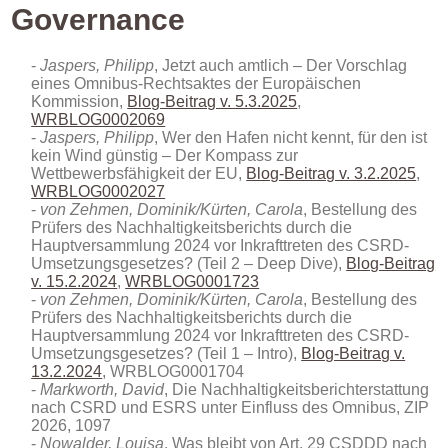
Governance
Jaspers, Philipp
, Jetzt auch amtlich – Der Vorschlag
eines Omnibus-Rechtsaktes der Europäischen
Kommission,
Blog-Beitrag v. 5.3.2025
,
WRBLOG0002069
Jaspers, Philipp
, Wer den Hafen nicht kennt, für den ist
kein Wind günstig – Der Kompass zur
Wettbewerbsfähigkeit der EU,
Blog-Beitrag v. 3.2.2025
,
WRBLOG0002027
von Zehmen, Dominik/Kürten, Carola
, Bestellung des
Prüfers des Nachhaltigkeitsberichts durch die
Hauptversammlung 2024 vor Inkrafttreten des CSRD-
Umsetzungsgesetzes? (Teil 2 – Deep Dive),
Blog-Beitrag
v. 15.2.2024
,
WRBLOG0001723
von Zehmen, Dominik/Kürten, Carola
, Bestellung des
Prüfers des Nachhaltigkeitsberichts durch die
Hauptversammlung 2024 vor Inkrafttreten des CSRD-
Umsetzungsgesetzes? (Teil 1 – Intro),
Blog-Beitrag v.
13.2.2024
, WRBLOG0001704
Markworth, David
, Die Nachhaltigkeitsberichterstattung
nach CSRD und ESRS unter Einfluss des Omnibus
, ZIP
2026, 1097
Nowalder, Louisa
, Was bleibt von Art. 29 CSDDD nach