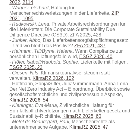
2022, 2114
Wagner, Gerhard
, Haftung für
Menschenrechtsverletzungen in der Lieferkette,
ZIP
2021, 1095
Rudkowski, Lena
, Private Arbeitsrechtsordnungen für
die Lieferketten: Die Corporate Sustainability Due
Diligence Directive (CS3D)
, ZFA 2025, 428
Junker
,
Abbo,
Das Lieferkettensorgfaltspflichtengesetz
– Und wo bleibt das Positive?
ZFA 2021, 437
Heimann, Till/Byrne, Helena
, Wenn Compliance zur
persönlichen Haftungsfalle wird,
ESGZ 2026, 40
Flöter, Isabell/Haubold, Sophie
, Lieferkette mit Folgen,
ESGZ 2025, 23
Giesen, Nils
, Klimarisikoanalyse: steuern statt
verwalten,
KlimaRZ 2026, 102
Hoffmann, Sonja/Sitter, Julia/Zimmermann, Anna-Lena,
Der Net Zero Industry Act – Einordnung, Überblick sowie
gesellschaftsrechtliche und zivilprozessuale Aspekte
,
KlimaRZ 2026, 54
Kieninger, Eva-Maria
, Zivilrechtliche Haftung für
Sorgfaltspflichtverletzungen nach Lieferkettengesetz und
Sustainability-Richtlinie,
KlimaRZ 2025, 60
Melot de Beauregard, Paul,
Menschenrechte als
unternehmerische Aufgabe,
KlimaRZ 2025, 47