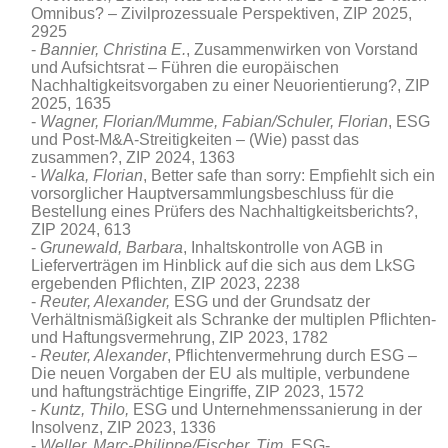
Omnibus? – Zivilprozessuale Perspektiven
, ZIP 2025,
2925
Bannier, Christina E.
, Zusammenwirken von Vorstand
und Aufsichtsrat – Führen die europäischen
Nachhaltigkeitsvorgaben zu einer Neuorientierung?, ZIP
2025, 1635
Wagner, Florian/Mumme, Fabian/Schuler, Florian
, ESG
und Post-M&A-Streitigkeiten – (Wie) passt das
zusammen?, ZIP 2024, 1363
Walka, Florian
, Better safe than sorry: Empfiehlt sich ein
vorsorglicher Hauptversammlungsbeschluss für die
Bestellung eines Prüfers des Nachhaltigkeitsberichts?,
ZIP 2024, 613
Grunewald, Barbara
, Inhaltskontrolle von AGB in
Lieferverträgen im Hinblick auf die sich aus dem LkSG
ergebenden Pflichten, ZIP 2023, 2238
Reuter, Alexander,
ESG und der Grundsatz der
Verhältnismäßigkeit als Schranke der multiplen Pflichten-
und Haftungsvermehrung, ZIP 2023, 1782
Reuter, Alexander
, Pflichtenvermehrung durch ESG –
Die neuen Vorgaben der EU als multiple, verbundene
und haftungsträchtige Eingriffe, ZIP 2023, 1572
Kuntz, Thilo,
ESG und Unternehmenssanierung in der
Insolvenz, ZIP 2023, 1336
Weller, Marc-Philippe/Fischer, Tim
, ESG-