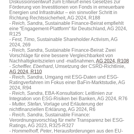
Diskussionsentwurf zum Entwurf eines Gesetzes zur
Förderung von Investitionen von Fonds in erneuerbare
Energien und Infrastruktur – ein sinnvoller Schritt in
Richtung Rechtssicherheit, AG 2024, R188
Reich, Sandra
, Sustainable Finance-Beirat empfiehlt
eine “Engagement-Plattform“ für Deutschland, AG 2024,
R125
Fest, Timo
, Sustainable Shareholder Activism, AG
2024, 269
Reich, Sandra
, Sustainable Finance-Beirat: Zwei
Vorschläge für eine bessere Vergleichbarkeit von
Nachhaltigkeitszielen und -maßnahmen,
AG 2024, R108
Scheffler, Eberhard
, Umsetzung der CSRD-Richtlinie,
AG 2024, R110
Reich, Sandra
, Umgang mit ESG-Daten und ESG-
Ratingverfahren im Fokus einer BaFin-Marktstudie, AG
2024, R94
Reich, Sandra
, EBA-Konsultation: Leitlinien zur
Integration von ESG-Risiken bei Banken, AG 2024, R76
Mutter, Stefan
, Vorlage und Erläuterung der
nichtfinanziellen Erklärung, AG 2024, R6
Reich, Sandra
, Sustainable Finance:
Verordnungsvorschlag für mehr Transparenz bei ESG-
Ratings, AG 2023, R325-R327
Hommelhoff, Peter
, Herausforderungen aus den EU-