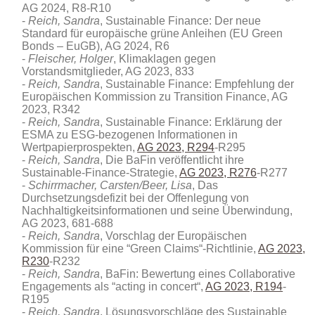
AG 2024, R8-R10
Reich, Sandra
, Sustainable Finance: Der neue
Standard für europäische grüne Anleihen (EU Green
Bonds – EuGB), AG 2024, R6
Fleischer, Holger
, Klimaklagen gegen
Vorstandsmitglieder, AG 2023, 833
Reich, Sandra
, Sustainable Finance: Empfehlung der
Europäischen Kommission zu Transition Finance, AG
2023, R342
Reich, Sandra
, Sustainable Finance: Erklärung der
ESMA zu ESG-bezogenen Informationen in
Wertpapierprospekten,
AG 2023, R294
-R295
Reich, Sandra
, Die BaFin veröffentlicht ihre
Sustainable-Finance-Strategie,
AG 2023, R276
-R277
Schirrmacher, Carsten/Beer, Lisa
, Das
Durchsetzungsdefizit bei der Offenlegung von
Nachhaltigkeitsinformationen und seine Überwindung,
AG 2023, 681-688
Reich, Sandra
, Vorschlag der Europäischen
Kommission für eine “Green Claims“-Richtlinie,
AG 2023,
R230
-R232
Reich, Sandra
, BaFin: Bewertung eines Collaborative
Engagements als “acting in concert“,
AG 2023, R194
-
R195
Reich, Sandra
, Lösungsvorschläge des Sustainable