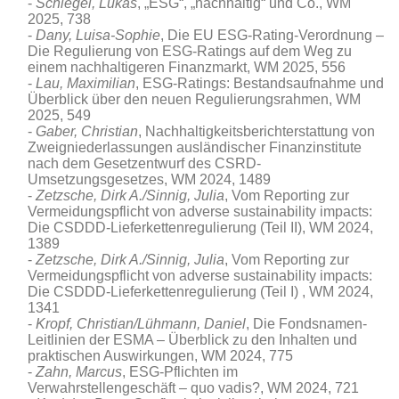
Schlegel, Lukas
, „ESG“, „nachhaltig“ und Co., WM
2025, 738
Dany, Luisa-Sophie
, Die EU ESG-Rating-Verordnung –
Die Regulierung von ESG-Ratings auf dem Weg zu
einem nachhaltigeren Finanzmarkt, WM 2025, 556
Lau, Maximilian
, ESG-Ratings: Bestandsaufnahme und
Überblick über den neuen Regulierungsrahmen, WM
2025, 549
Gaber, Christian
, Nachhaltigkeitsberichterstattung von
Zweigniederlassungen ausländischer Finanzinstitute
nach dem Gesetzentwurf des CSRD-
Umsetzungsgesetzes, WM 2024, 1489
Zetzsche, Dirk A./Sinnig, Julia
, Vom Reporting zur
Vermeidungspflicht von adverse sustainability impacts:
Die CSDDD-Lieferkettenregulierung (Teil II), WM 2024,
1389
Zetzsche, Dirk A./Sinnig, Julia
, Vom Reporting zur
Vermeidungspflicht von adverse sustainability impacts:
Die CSDDD-Lieferkettenregulierung (Teil I) , WM 2024,
1341
Kropf, Christian/Lühmann, Daniel
, Die Fondsnamen-
Leitlinien der ESMA – Überblick zu den Inhalten und
praktischen Auswirkungen, WM 2024, 775
Zahn, Marcus
, ESG-Pflichten im
Verwahrstellengeschäft – quo vadis?, WM 2024, 721