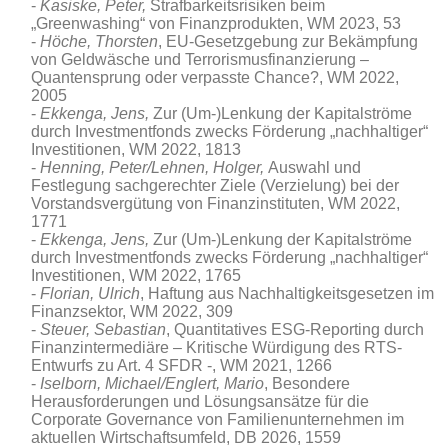
Kasiske
,
Peter,
Strafbarkeitsrisiken beim
„Greenwashing“ von Finanzprodukten, WM 2023, 53
Höche, Thorsten
, EU-Gesetzgebung zur Bekämpfung
von Geldwäsche und Terrorismusfinanzierung –
Quantensprung oder verpasste Chance?, WM 2022,
2005
Ekkenga, Jens,
Zur (Um-)Lenkung der Kapitalströme
durch Investmentfonds zwecks Förderung „nachhaltiger“
Investitionen, WM 2022, 1813
Henning, Peter/Lehnen, Holger,
Auswahl und
Festlegung sachgerechter Ziele (Verzielung) bei der
Vorstandsvergütung von Finanzinstituten, WM 2022,
1771
Ekkenga, Jens,
Zur (Um-)Lenkung der Kapitalströme
durch Investmentfonds zwecks Förderung „nachhaltiger“
Investitionen, WM 2022, 1765
Florian, Ulrich
, Haftung aus Nachhaltigkeitsgesetzen im
Finanzsektor, WM 2022, 309
Steuer, Sebastian
, Quantitatives ESG-Reporting durch
Finanzintermediäre – Kritische Würdigung des RTS-
Entwurfs zu Art. 4 SFDR -, WM 2021, 1266
Iselborn, Michael/Englert, Mario
, Besondere
Herausforderungen und Lösungsansätze für die
Corporate Governance von Familienunternehmen im
aktuellen Wirtschaftsumfeld
, DB 2026, 1559