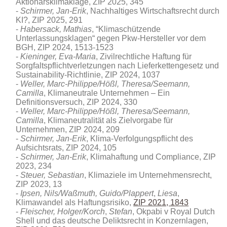
Aktionärsklimaklage, ZIP 2025, 345
Schirmer, Jan-Erik
, Nachhaltiges Wirtschaftsrecht durch
KI?, ZIP 2025, 291
Habersack, Mathias
, “Klimaschützende
Unterlassungsklagen“ gegen Pkw-Hersteller vor dem
BGH, ZIP 2024, 1513-1523
Kieninger, Eva-Maria
, Zivilrechtliche Haftung für
Sorgfaltspflichtverletzungen nach Lieferkettengesetz und
Sustainability-Richtlinie, ZIP 2024, 1037
Weller, Marc-Philippe/Hößl, Theresa/Seemann,
Camilla
, Klimaneutrale Unternehmen – Ein
Definitionsversuch, ZIP 2024, 330
Weller, Marc-Philippe/Hößl, Theresa/Seemann,
Camilla
, Klimaneutralität als Zielvorgabe für
Unternehmen, ZIP 2024, 209
Schirmer, Jan-Erik
, Klima-Verfolgungspflicht des
Aufsichtsrats, ZIP 2024, 105
Schirmer, Jan-Erik
, Klimahaftung und Compliance, ZIP
2023, 234
Steuer, Sebastian
, Klimaziele im Unternehmensrecht,
ZIP 2023, 13
Ipsen, Nils/Waßmuth, Guido/Plappert
,
Liesa
,
Klimawandel als Haftungsrisiko,
ZIP 2021, 1843
Fleischer, Holger/Korch
,
Stefan
, Okpabi v Royal Dutch
Shell und das deutsche Deliktsrecht in Konzernlagen,