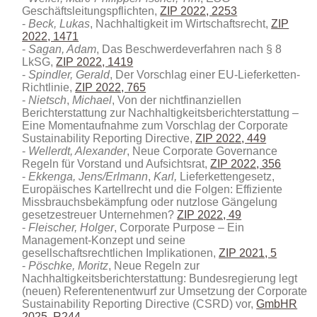
Geschäftsleitungspflichten,
ZIP 2022, 2253
Beck, Lukas
, Nachhaltigkeit im Wirtschaftsrecht,
ZIP
2022, 1471
Sagan, Adam
, Das Beschwerdeverfahren nach § 8
LkSG,
ZIP 2022, 1419
Spindler, Gerald
, Der Vorschlag einer EU-Lieferketten-
Richtlinie,
ZIP 2022, 765
Nietsch
,
Michael
, Von der nichtfinanziellen
Berichterstattung zur Nachhaltigkeitsberichterstattung –
Eine Momentaufnahme zum Vorschlag der Corporate
Sustainability Reporting Directive,
ZIP 2022, 449
Wellerdt, Alexander
, Neue Corporate Governance
Regeln für Vorstand und Aufsichtsrat,
ZIP 2022, 356
Ekkenga, Jens/Erlmann
,
Karl,
Lieferkettengesetz,
Europäisches Kartellrecht und die Folgen: Effiziente
Missbrauchsbekämpfung oder nutzlose Gängelung
gesetzestreuer Unternehmen?
ZIP 2022, 49
Fleischer, Holger
, Corporate Purpose – Ein
Management-Konzept und seine
gesellschaftsrechtlichen Implikationen,
ZIP 2021, 5
Pöschke, Moritz
, Neue Regeln zur
Nachhaltigkeitsberichterstattung: Bundesregierung legt
(neuen) Referentenentwurf zur Umsetzung der Corporate
Sustainability Reporting Directive (CSRD) vor
,
GmbHR
2025, R244