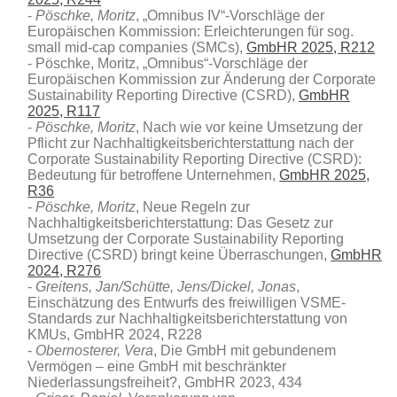
Pöschke, Moritz
, „Omnibus IV“-Vorschläge der
Europäischen Kommission: Erleichterungen für sog.
small mid-cap companies (SMCs),
GmbHR 2025, R212
Pöschke, Moritz, „Omnibus“-Vorschläge der
Europäischen Kommission zur Änderung der Corporate
Sustainability Reporting Directive (CSRD),
GmbHR
2025, R117
Pöschke, Moritz
, Nach wie vor keine Umsetzung der
Pflicht zur Nachhaltigkeitsberichterstattung nach der
Corporate Sustainability Reporting Directive (CSRD):
Bedeutung für betroffene Unternehmen,
GmbHR 2025,
R36
Pöschke, Moritz
, Neue Regeln zur
Nachhaltigkeitsberichterstattung: Das Gesetz zur
Umsetzung der Corporate Sustainability Reporting
Directive (CSRD) bringt keine Überraschungen,
GmbHR
2024, R276
Greitens, Jan/Schütte, Jens/Dickel, Jonas
,
Einschätzung des Entwurfs des freiwilligen VSME-
Standards zur Nachhaltigkeitsberichterstattung von
KMUs, GmbHR 2024, R228
Obernosterer, Vera
, Die GmbH mit gebundenem
Vermögen – eine GmbH mit beschränkter
Niederlassungsfreiheit?, GmbHR 2023, 434