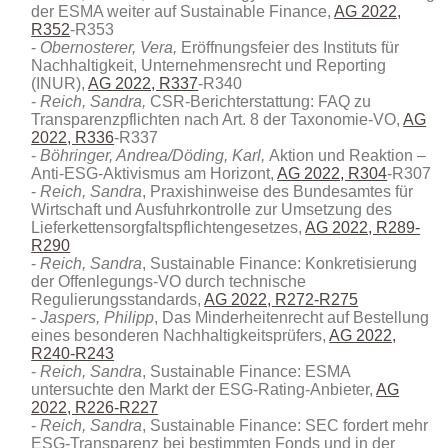
der ESMA weiter auf Sustainable Finance,
AG 2022,
R352
-R353
Obernosterer, Vera,
Eröffnungsfeier des Instituts für
Nachhaltigkeit, Unternehmensrecht und Reporting
(INUR),
AG 2022, R337
-R340
Reich, Sandra,
CSR-Berichterstattung: FAQ zu
Transparenzpflichten nach Art. 8 der Taxonomie-VO,
AG
2022, R336
-R337
Böhringer, Andrea/Döding, Karl,
Aktion und Reaktion –
Anti-ESG-Aktivismus am Horizont,
AG 2022, R304
-R307
Reich, Sandra
, Praxishinweise des Bundesamtes für
Wirtschaft und Ausfuhrkontrolle zur Umsetzung des
Lieferkettensorgfaltspflichtengesetzes,
AG 2022, R289-
R290
Reich, Sandra
, Sustainable Finance: Konkretisierung
der Offenlegungs-VO durch technische
Regulierungsstandards,
AG 2022, R272-R275
Jaspers, Philipp
, Das Minderheitenrecht auf Bestellung
eines besonderen Nachhaltigkeitsprüfers,
AG 2022,
R240-R243
Reich, Sandra
, Sustainable Finance: ESMA
untersuchte den Markt der ESG-Rating-Anbieter,
AG
2022, R226-R227
Reich, Sandra
, Sustainable Finance: SEC fordert mehr
ESG-Transparenz bei bestimmten Fonds und in der