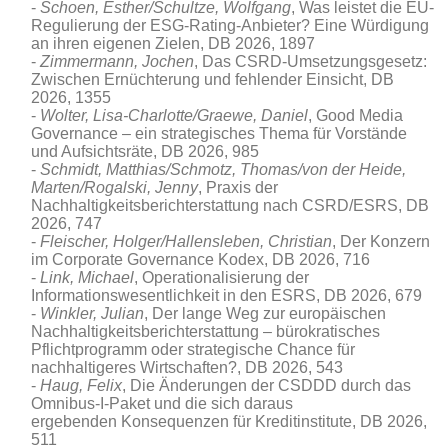
Schoen, Esther/Schultze, Wolfgang
, Was leistet die EU-
Regulierung der ESG-Rating-Anbieter? Eine Würdigung
an ihren eigenen Zielen
, DB 2026, 1897
Zimmermann, Jochen
, Das CSRD-Umsetzungsgesetz:
Zwischen Ernüchterung und fehlender Einsicht, DB
2026, 1355
Wolter, Lisa-Charlotte/Graewe, Daniel
, Good Media
Governance – ein strategisches Thema für Vorstände
und Aufsichtsräte
, DB 2026, 985
Schmidt, Matthias/Schmotz, Thomas/von der Heide,
Marten/Rogalski, Jenny
, Praxis der
Nachhaltigkeitsberichterstattung nach CSRD/ESRS, DB
2026, 747
Fleischer, Holger/Hallensleben, Christian
, Der Konzern
im Corporate Governance Kodex, DB 2026, 716
Link, Michael
, Operationalisierung der
Informationswesentlichkeit in den ESRS, DB 2026, 679
Winkler, Julian
, Der lange Weg zur europäischen
Nachhaltigkeitsberichterstattung – bürokratisches
Pflichtprogramm oder strategische Chance für
nachhaltigeres Wirtschaften?, DB 2026, 543
Haug, Felix
, Die Änderungen der CSDDD durch das
Omnibus-I-Paket und die sich daraus
ergebenden Konsequenzen für Kreditinstitute, DB 2026,
511