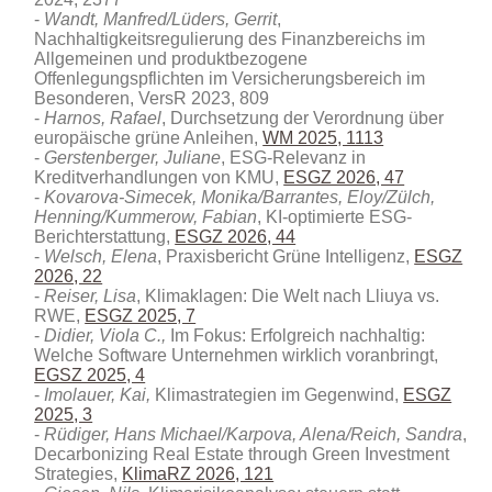
Wandt, Manfred/Lüders, Gerrit
,
Nachhaltigkeitsregulierung des Finanzbereichs im
Allgemeinen und produktbezogene
Offenlegungspflichten im Versicherungsbereich im
Besonderen, VersR 2023, 809
Harnos, Rafael
, Durchsetzung der Verordnung über
europäische grüne Anleihen,
WM 2025, 1113
Gerstenberger, Juliane
, ESG-Relevanz in
Kreditverhandlungen von KMU
,
ESGZ 2026, 47
Kovarova-Simecek, Monika/Barrantes, Eloy/Zülch,
Henning/Kummerow, Fabian
, KI-optimierte ESG-
Berichterstattung,
ESGZ 2026, 44
Welsch, Elena
, Praxisbericht Grüne Intelligenz,
ESGZ
2026, 22
Reiser, Lisa
, Klimaklagen: Die Welt nach Lliuya vs.
RWE,
ESGZ 2025, 7
Didier, Viola C.,
Im Fokus: Erfolgreich nachhaltig:
Welche Software Unternehmen wirklich voranbringt,
EGSZ 2025, 4
Imolauer, Kai,
Klimastrategien im Gegenwind,
ESGZ
2025, 3
Rüdiger, Hans Michael/Karpova, Alena/Reich, Sandra
,
Decarbonizing Real Estate through Green Investment
Strategies
,
KlimaRZ 2026, 121