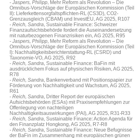
Jaspers, Philipp
, Mehr Reform als Revolution – Die
Omnibus-Vorschläge der Europäischen Kommission (Teil
II): Lieferkettensorgfaltspflichten-RL (CS3D), CO2-
Grenzausgleich (CBAM) und InvestEU, AG 2025, R107
Reich, Sandra
, Sustainable Finance: Schweizer
Finanzaufsichtsbehörde fordert die Auseinandersetzung
mit naturbezogenen Finanzrisiken ein, AG 2025, R95
Jaspers, Philipp
, Mehr Reform als Revolution – Die
Omnibus-Vorschläge der Europäischen Kommission (Teil
I): Nachhaltigkeitsberichterstattung-RL (CSRD) und
Taxonomie-VO, AG 2025, R92
Reich, Sandra
, Sustainable Finance: BaFin mit
ausdrücklichem Fokus auf physischen Risiken, AG 2025,
R78
Reich, Sandra
, Bankenverband mit Positionspapier zur
Förderung von Nachhaltigkeit und Wachstum, AG 2025,
R61
Reich, Sandra
, Dritter Report der europäischen
Aufsichtsbehörden (ESAs) mit Praxisempfehlungen zur
Offenlegung von nachteiligen
Nachhaltigkeitsauswirkungen (PAI), AG 2025, R31-R33
Reich, Sandra
, Sustainable Finance: Action Agenda für
den Finanzplatz Hongkong, AG 2025, R7-R8
Reich, Sandra
, Sustainable Finance: Neue Befugnisse
der BaFin im Zusammenhang mit europäischen grünen