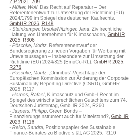
ZIP 2021, 709
Müller, Wolf
, Das Recht auf Reparatur – Der
Referentenentwurf zur Umsetzung der Richtlinie (EU)
2024/1799 im Spiegel des deutschen Kaufrechts
,
GmbHR 2026, R148
Steinkemper, Ursula/Nitzinger, Jana
, Zivilrechtliche
Haftung von Unternehmen für Klimaschäden,
GmbHR
2025, R308
Pöschke, Moritz
, Referentenentwurf der
Bundesregierung zu neuen Vorgaben für Werbung mit
Umweltaussagen – insbesondere zur Umsetzung der
Richtlinie (EU) 2024/825 (EmpCo-RL),
GmbHR 2025,
R276
Pöschke, Moritz
, „Omnibus“-Vorschläge der
Europäischen Kommission zur Änderung der Corporate
Sustainability Reporting Directive (CSRD), GmbHR
2025, R117
Harnos, Rafael
, Klimaschutz und GmbH-Recht im
Spiegel des wirtschaftsrechtlichen Gutachtens zum 74.
Deutschen Juristentag, GmbHR 2024, R260
Jaspers, Philipp
, Green Bonds –
Finanzierungsinstrument auch für Mittelstand?,
GmbHR
2023, R116
Reich, Sandra
, Positionspapier des Sustainable
Finance-Beirates zu Biodiversität, AG 2025, R110