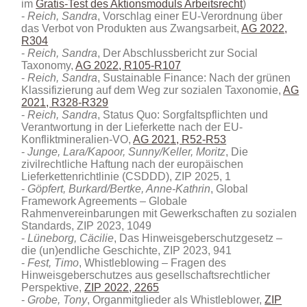
im
Gratis-Test des Aktionsmoduls Arbeitsrecht
)
Reich, Sandra
, Vorschlag einer EU-Verordnung über
das Verbot von Produkten aus Zwangsarbeit,
AG 2022,
R304
Reich, Sandra
, Der Abschlussbericht zur Social
Taxonomy,
AG 2022, R105-R107
Reich, Sandra
, Sustainable Finance: Nach der grünen
Klassifizierung auf dem Weg zur sozialen Taxonomie,
AG
2021, R328-R329
Reich, Sandra
, Status Quo: Sorgfaltspflichten und
Verantwortung in der Lieferkette nach der EU-
Konfliktmineralien-VO,
AG 2021, R52-R53
Junge, Lara/Kapoor, Sunny/Keller, Moritz
, Die
zivilrechtliche Haftung nach der europäischen
Lieferkettenrichtlinie (CSDDD), ZIP 2025, 1
Göpfert, Burkard/Bertke, Anne-Kathrin
, Global
Framework Agreements – Globale
Rahmenvereinbarungen mit Gewerkschaften zu sozialen
Standards, ZIP 2023, 1049
Lüneborg, Cäcilie
, Das Hinweisgeberschutzgesetz –
die (un)endliche Geschichte, ZIP 2023, 941
Fest, Timo
, Whistleblowing – Fragen des
Hinweisgeberschutzes aus gesellschaftsrechtlicher
Perspektive,
ZIP 2022, 2265
Grobe, Tony
, Organmitglieder als Whistleblower,
ZIP