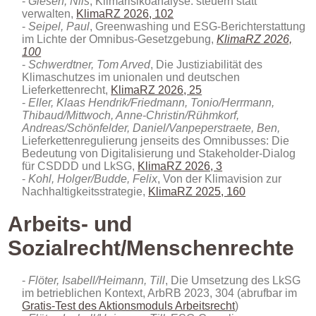
Giesen, Nils
, Klimarisikoanalyse: steuern statt
verwalten
,
KlimaRZ 2026, 102
Seipel, Paul
, Greenwashing und ESG-Berichterstattung
im Lichte der Omnibus-Gesetzgebung,
KlimaRZ 2026,
100
Schwerdtner, Tom Arved
, Die Justiziabilität des
Klimaschutzes im unionalen und deutschen
Lieferkettenrecht,
KlimaRZ 2026, 25
Eller, Klaas Hendrik/Friedmann, Tonio/Herrmann,
Thibaud/Mittwoch, Anne-Christin/Rühmkorf,
Andreas/Schönfelder, Daniel/Vanpeperstraete, Ben,
Lieferkettenregulierung jenseits des Omnibusses: Die
Bedeutung von Digitalisierung und Stakeholder-Dialog
für CSDDD und LkSG,
KlimaRZ 2026, 3
Kohl, Holger/Budde, Felix
, Von der Klimavision zur
Nachhaltigkeitsstrategie,
KlimaRZ 2025, 160
Arbeits- und
Sozialrecht/Menschenrechte
Flöter, Isabell/Heimann, Till
, Die Umsetzung des LkSG
im betrieblichen Kontext, ArbRB 2023, 304 (abrufbar im
Gratis-Test des Aktionsmoduls Arbeitsrecht
)