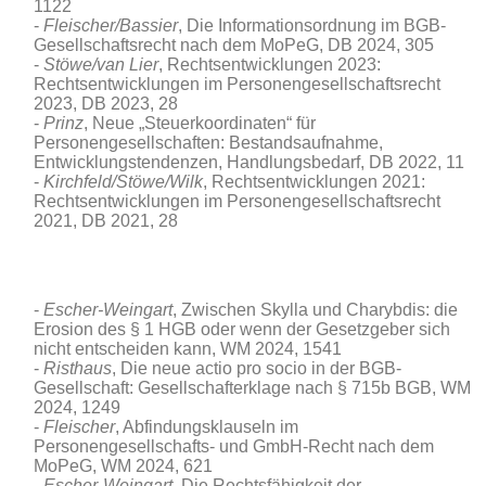
1122
Fleischer/Bassier
, Die Informationsordnung im BGB-
Gesellschaftsrecht nach dem MoPeG, DB 2024, 305
Stöwe/van Lier
, Rechtsentwicklungen 2023:
Rechtsentwicklungen im Personengesellschaftsrecht
2023, DB 2023, 28
Prinz
, Neue „Steuerkoordinaten“ für
Personengesellschaften: Bestandsaufnahme,
Entwicklungstendenzen, Handlungsbedarf, DB 2022, 11
Kirchfeld/Stöwe/Wilk
, Rechtsentwicklungen 2021:
Rechtsentwicklungen im Personengesellschaftsrecht
2021, DB 2021, 28
Escher-Weingart
, Zwischen Skylla und Charybdis: die
Erosion des § 1 HGB oder wenn der Gesetzgeber sich
nicht entscheiden kann
, WM 2024, 1541
Risthaus
, Die neue actio pro socio in der BGB-
Gesellschaft: Gesellschafterklage nach § 715b BGB, WM
2024, 1249
Fleischer
, Abfindungsklauseln im
Personengesellschafts- und GmbH-Recht nach dem
MoPeG, WM 2024, 621
Escher-Weingart
, Die Rechtsfähigkeit der