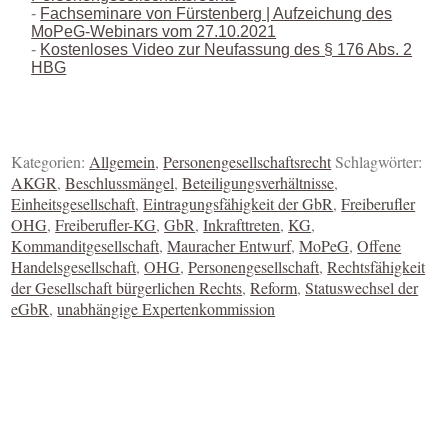
Fachseminare von Fürstenberg | Aufzeichung des
MoPeG-Webinars vom 27.10.2021
Kostenloses Video zur Neufassung des § 176 Abs. 2
HBG
Kategorien:
Allgemein
,
Personengesellschaftsrecht
Schlagwörter:
AKGR
,
Beschlussmängel
,
Beteiligungsverhältnisse
,
Einheitsgesellschaft
,
Eintragungsfähigkeit der GbR
,
Freiberufler
OHG
,
Freiberufler-KG
,
GbR
,
Inkrafttreten
,
KG
,
Kommanditgesellschaft
,
Mauracher Entwurf
,
MoPeG
,
Offene
Handelsgesellschaft
,
OHG
,
Personengesellschaft
,
Rechtsfähigkeit
der Gesellschaft bürgerlichen Rechts
,
Reform
,
Statuswechsel der
eGbR
,
unabhängige Expertenkommission