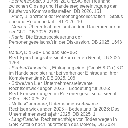
Behrens/Sparr
, § 1 Abs. 2a GrEStG bei Treuhand
zwischen Closing und Handelsregistereintragung der
Käufer von Kommanditanteilen, DB 2026, 151
Prinz,
Bilanzrecht der Personengesellschaften – Status
quo und Reformbedarf, DB 2026, 10
Menkel
, Überentnahmen und andere Dauerbrenner bei
der GbR
, DB 2025, 2766
Kahle
, Die Ertragsbesteuerung der
Personengesellschaft in der Diskussion, DB 2025, 1643
Bartlik
, Die GbR und das MoPeG:
Rechtsprechungsübersicht zum neuen Recht, DB 2025,
1263
Seulen/Timpanidis
, Eintragung einer (GmbH & Co.) KG
im Handelsregister nur bei vorheriger Eintragung ihrer
Komplementärin?, DB 2025, 106
Stöwe/van Lier, Unternehmensrelevante
Rechtsentwicklungen 2025 – Bedeutung für 2026:
Rechtsentwicklungen im Personengesellschaftsrecht
2025, DB 2025, 27
Müller/Carbonare, Unternehmensrelevante
Rechtsentwicklungen 2025 – Bedeutung für 2026: Das
Unternehmensrechtsjahr 2025, DB 2025, 1
Lang/Rasche
, Rechtsnachfolge von Todes wegen in
GbR-Anteile nach Inkrafttreten des MoPeG, DB 2024,