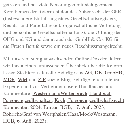
getreten und hat viele Neuerungen mit sich gebracht.
Kernthemen der Reform bilden das Außenrecht der GbR
(insbesondere Einführung eines Gesellschaftsregisters,
Rechts- und Parteifähigkeit, organschaftliche Vertretung
und persönliche Gesellschafterhaftung), die Öffnung der
OHG und KG und damit auch der GmbH & Co. KG für
die Freien Berufe sowie ein neues Beschlussmängelrecht.
Mit unserem stetig anwachsenden Online-Dossier liefern
wir Ihnen einen umfassenden Überblick über die Reform.
Lesen Sie hierzu aktuelle Beiträge aus
AG
,
DB
,
GmbHR
,
MDR
,
WM
und
ZIP
sowie Blog-Beiträge renommierter
Experten und zur Vertiefung unsere Handbücher und
Kommentare (
Westermann/Wertenbruch, Handbuch
Personengesellschaften
;
Koch, Personengesellschaftsrecht
Kommentar, 2024
;
Erman, BGB, 17. Aufl. 2023
;
Röhricht/Graf von Westphalen/Haas/Mock/Wöstmann,
HGB, 6. Aufl. 2023
).