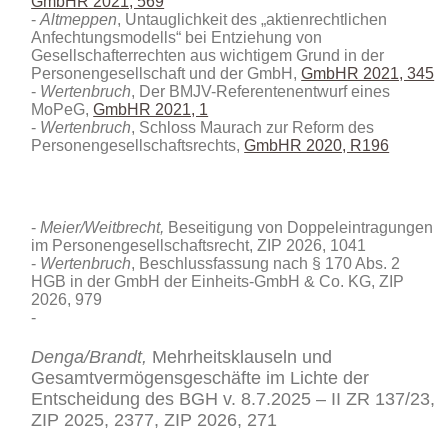
GmbHR 2021, 569
Altmeppen
, Untauglichkeit des „aktienrechtlichen
Anfechtungsmodells“ bei Entziehung von
Gesellschafterrechten aus wichtigem Grund in der
Personengesellschaft und der GmbH,
GmbHR 2021, 345
Wertenbruch
, Der BMJV-Referentenentwurf eines
MoPeG,
GmbHR 2021, 1
Wertenbruch
, Schloss Maurach zur Reform des
Personengesellschaftsrechts,
GmbHR 2020, R196
Meier/Weitbrecht,
Beseitigung von Doppeleintragungen
im Personengesellschaftsrecht
, ZIP 2026, 1041
Wertenbruch
, Beschlussfassung nach § 170 Abs. 2
HGB in der GmbH der Einheits-GmbH & Co. KG
, ZIP
2026, 979
Denga/Brandt,
Mehrheitsklauseln und
Gesamtvermögensgeschäfte im Lichte der
Entscheidung des BGH v. 8.7.2025 – II ZR 137/23,
ZIP 2025, 2377,
ZIP 2026, 271