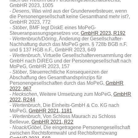
GmbHR 2023, 1005
Desens
, Was wird aus der Grunderwerbsteuer, wenn
die Personengesellschaft keine Gesamthand mehr ist?,
GmbHR 2023, 772
Stöber
, BMF legt DiskE eines MoPeG-
Steueranpassungsgesetzes vor,
GmbHR 2023, R192
Wertenbruch/Döring
, Änderung der Gesellschafter-
Nachhaftung durch das MoPeG gem. § 728b BGB n.F.
und § 137 HGB n.F., GmbHR 2023, 649
Wertenbruch
, Virtuelle Gesellschafterversammlung der
GmbH nach DiREG und der Personengesellschaft nach
MoPeG, GmbHR 2023, 157
Stöber
, Steuerrechtliche Konsequenzen der
Abschaffung des Gesamthandsprinzips für
Personengesellschaften durch das MoPeG,
GmbHR
2022, 967
Heckschen
, Weitere Umsetzung zum MoPeG,
GmbHR
2022, R244
Wertenbruch
, Die Einheits-GmbH & Co. KG nach
MoPeG,
GmbHR 2021, 1181
Wertenbruch
, Von Schloss Maurach zu Schloss
Bellevue,
GmbHR 2021, R22
Noack/Göbel
, Die eingetragene Personengesellschaft
zwischen Rechtsformwahl und Rechtsformzwang