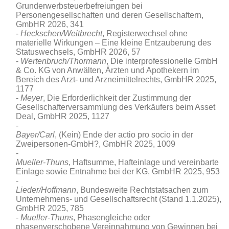
Grunderwerbsteuerbefreiungen bei
Personengesellschaften und deren Gesellschaftern
,
GmbHR 2026, 341
Heckschen/Weitbrecht
, Registerwechsel ohne
materielle Wirkungen – Eine kleine Entzauberung des
Statuswechsels, GmbHR 2026, 57
Wertenbruch/Thormann
, Die interprofessionelle GmbH
& Co. KG von Anwälten, Ärzten und Apothekern im
Bereich des Arzt- und Arzneimittelrechts
, GmbHR 2025,
1177
Meyer
, Die Erforderlichkeit der Zustimmung der
Gesellschafterversammlung des Verkäufers beim Asset
Deal, GmbHR 2025, 1127
Bayer/Carl
, (Kein) Ende der actio pro socio in der
Zweipersonen-GmbH?, GmbHR 2025, 1009
Mueller-Thuns
, Haftsumme, Hafteinlage und vereinbarte
Einlage sowie Entnahme bei der KG, GmbHR 2025, 953
Lieder/Hoffmann
, Bundesweite Rechtstatsachen zum
Unternehmens- und Gesellschaftsrecht (Stand 1.1.2025),
GmbHR 2025, 785
Mueller-Thuns
, Phasengleiche oder
phasenverschobene Vereinnahmung von Gewinnen bei