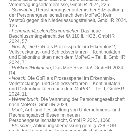
Voreintragungserfordernisse, GmbHR 2024, 225
Schwacha
, Registrierungserfordernis bei Sitzspaltung
der Personengesellschaft nach dem MoPeG: Kein
Verstoß gegen die Niederlassungsfreiheit, GmbHR 2024,
125
Fehrmann/Leclerc/Schirrmacher
, Das neue
Beschlussmängelrecht der §§ 110 ff. HGB, GmbHR
2024, 57
Noack,
Die GbR als Prozesspartei im Erkenntnis?,
Vollstreckungs- und Schiedsverfahren – Kontinuitäten
und Diskontinuitäten nach dem MoPeG – Teil II, GmbHR
2024, 71
Roßkopf/Hoffmann
, Das MoPeG ist da!, GmbHR 2024,
R4
Noack
, Die GbR als Prozesspartei im Erkenntnis‑,
Vollstreckungs- und Schiedsverfahren – Kontinuitäten
und Diskontinuitäten nach dem MoPeG – Teil I, GmbHR
2024, 11
Wertenbruch
, Die Vertretung der Personengesellschaft
nach MoPeG, GmbHR 2024, 1
Mock
, Auf- und Feststellung von Unternehmens- und
Rechnungsabschlüssen im neuen
Personengesellschaftsrecht, GmbHR 2023, 1066
Fleischer
, Abfindungsbemessung gem. § 728 BGB
nach der Reform des Personengesellschaftsrechts,