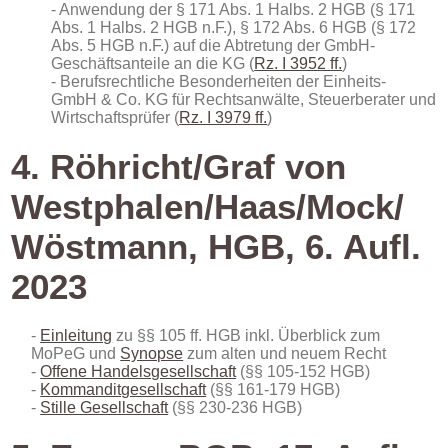
Anwendung der § 171 Abs. 1 Halbs. 2 HGB (§ 171
Abs. 1 Halbs. 2 HGB n.F.), § 172 Abs. 6 HGB (§ 172
Abs. 5 HGB n.F.) auf die Abtretung der GmbH-
Geschäftsanteile an die KG (
Rz. I 3952 ff.
)
Berufsrechtliche Besonderheiten der Einheits-
GmbH & Co. KG für Rechtsanwälte, Steuerberater und
Wirtschaftsprüfer (
Rz. I 3979 ff.
)
4. Röhricht/Graf von
Westphalen/Haas/Mock/
Wöstmann, HGB, 6. Aufl.
2023
Einleitung
zu §§ 105 ff. HGB inkl. Überblick zum
MoPeG und
Synopse
zum alten und neuem Recht
Offene Handelsgesellschaft
(§§ 105-152 HGB)
Kommanditgesellschaft
(§§ 161-179 HGB)
Stille Gesellschaft
(§§ 230-236 HGB)