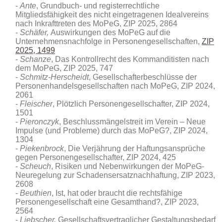
Ante
, Grundbuch- und registerrechtliche
Mitgliedsfähigkeit des nicht eingetragenen Idealvereins
nach Inkrafttreten des MoPeG,
ZIP 2025, 2864
Schäfer,
Auswirkungen des MoPeG auf die
Unternehmensnachfolge in Personengesellschaften,
ZIP
2025, 1499
Schanze
, Das Kontrollrecht des Kommanditisten nach
dem MoPeG, ZIP 2025, 747
Schmitz-Herscheidt
, Gesellschafterbeschlüsse der
Personenhandelsgesellschaften nach MoPeG, ZIP 2024,
2061
Fleischer
, Plötzlich Personengesellschafter, ZIP 2024,
1501
Pieronczyk
, Beschlussmängelstreit im Verein – Neue
Impulse (und Probleme) durch das MoPeG?, ZIP 2024,
1304
Piekenbrock
, Die Verjährung der Haftungsansprüche
gegen Personengesellschafter, ZIP 2024, 425
Scheuch
, Risiken und Nebenwirkungen der MoPeG-
Neuregelung zur Schadensersatznachhaftung, ZIP 2023,
2608
Beuthien
, Ist, hat oder braucht die rechtsfähige
Personengesellschaft eine Gesamthand?, ZIP 2023,
2564
Liebscher,
Gesellschaftsvertraglicher Gestaltungsbedarf