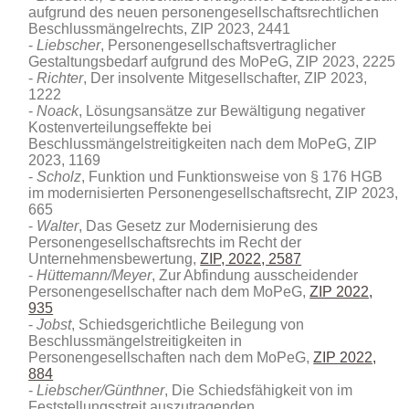
aufgrund des neuen personengesellschaftsrechtlichen
Beschlussmängelrechts, ZIP 2023, 2441
Liebscher
, Personengesellschaftsvertraglicher
Gestaltungsbedarf aufgrund des MoPeG, ZIP 2023, 2225
Richter
, Der insolvente Mitgesellschafter, ZIP 2023,
1222
Noack
, Lösungsansätze zur Bewältigung negativer
Kostenverteilungseffekte bei
Beschlussmängelstreitigkeiten nach dem MoPeG, ZIP
2023, 1169
Scholz
, Funktion und Funktionsweise von § 176 HGB
im modernisierten Personengesellschaftsrecht, ZIP 2023,
665
Walter
, Das Gesetz zur Modernisierung des
Personengesellschaftsrechts im Recht der
Unternehmensbewertung,
ZIP, 2022, 2587
Hüttemann/Meyer
, Zur Abfindung ausscheidender
Personengesellschafter nach dem MoPeG,
ZIP 2022,
935
Jobst
, Schiedsgerichtliche Beilegung von
Beschlussmängelstreitigkeiten in
Personengesellschaften nach dem MoPeG,
ZIP 2022,
884
Liebscher/Günthner
, Die Schiedsfähigkeit von im
Feststellungsstreit auszutragenden