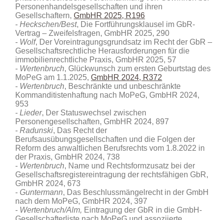
Personenhandelsgesellschaften und ihren
Gesellschaftern,
GmbHR 2025, R196
Heckschen/Best
, Die Fortführungsklausel im GbR-
Vertrag – Zweifelsfragen, GmbHR 2025, 290
Wolf
, Der Voreintragungsgrundsatz im Recht der GbR –
Gesellschaftsrechtliche Herausforderungen für die
immobilienrechtliche Praxis, GmbHR 2025, 57
Wertenbruch
, Glückwunsch zum ersten Geburtstag des
MoPeG am 1.1.2025,
GmbHR 2024, R372
Wertenbruch
, Beschränkte und unbeschränkte
Kommanditistenhaftung nach MoPeG, GmbHR 2024,
953
Lieder
, Der Statuswechsel zwischen
Personengesellschaften, GmbHR 2024, 897
Radunski
, Das Recht der
Berufsausübungsgesellschaften und die Folgen der
Reform des anwaltlichen Berufsrechts vom 1.8.2022 in
der Praxis, GmbHR 2024, 738
Wertenbruch
, Name und Rechtsformzusatz bei der
Gesellschaftsregistereintragung der rechtsfähigen GbR,
GmbHR 2024, 673
Guntermann
, Das Beschlussmängelrecht in der GmbH
nach dem MoPeG, GmbHR 2024, 397
Wertenbruch/Alm,
Eintragung der GbR in die GmbH-
Gesellschafterliste nach MoPeG und assoziierte