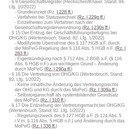
§ 9 Gesellschaftsregister
(Heckschen
/
Knaier,
Stand: 84.
Lfg. 10/2022)
Grundkonzept (Rz.
I 228 ff.
)
Verfahren bei Statuswechsel (
Rz. I 229g ff.
)
Einzelheiten zum Verfahren nach der
Gesellschaftsregisterverordnung (
Rz. I 230s ff.
)
§ 15 Der Entzug der Geschäftsführungsbefugnis bei
OHG/KG (
Wertenbruch
, Stand: 82. Lfg. 1/2022)
Modifizierte Übernahme des § 117 HGB a.F. durch
die MoPeG-Regelung des § 116 Abs. 5 HGB n.F. (
Rz. I
283 ff.
)
Eigenkündigung nach § 712 Abs. 2 BGB a.F. (§ 116
Abs. 6 HGB n.F.) aus wichtigem Grund – Änderung
durch MoPeG (
Rz. I 290a ff.
)
§ 16 Die Vertretung von OHG/KG (
Wertenbruch
, Stand:
82. Lfg. 1/2022)
Keine inhaltliche Änderung des Vertretungsrechts
der OHG und KG durch das MoPeG (
Rz. I 309a ff.
)
Selbstorganschaft als systembildender Grundsatz
des MoPeG (
Rz. I 310 ff.
)
§ 17 Die Entziehung der Vertretungsmacht bei OHG/KG
(
Wertenbruch
, Stand: 82. Lfg. 1/2022)
Regelungszweck des § 127 HGB a.F. (§ 124 Abs. 5
i.V.m. § 116 Abs. 5 HGB n.F.) und Änderung durch das
MoPeG (
Rz. I 336 ff.
)