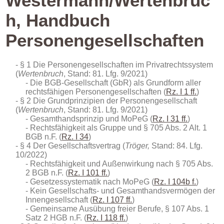
Westermann/Wertenbruc
h, Handbuch
Personengesellschaften
§ 1 Die Personengesellschaften im Privatrechtssystem
(
Wertenbruch
, Stand: 81. Lfg. 9/2021)
Die BGB-Gesellschaft (GbR) als Grundform aller
rechtsfähigen Personengesellschaften (
Rz. I 1 ff.
)
§ 2 Die Grundprinzipien der Personengesellschaft
(
Wertenbruch
, Stand: 81. Lfg. 9/2021)
Gesamthandsprinzip und MoPeG (
Rz. I 31 ff.
)
Rechtsfähigkeit als Gruppe und § 705 Abs. 2 Alt. 1
BGB n.F. (
Rz. I 34
)
§ 4 Der Gesellschaftsvertrag (
Tröger,
Stand: 84. Lfg.
10/2022)
Rechtsfähigkeit und Außenwirkung nach § 705 Abs.
2 BGB n.F. (
Rz. I 101 ff.
)
Gesetzessystematik nach MoPeG (
Rz. I 104b f.
)
Kein Gesellschafts- und Gesamthandsvermögen der
Innengesellschaft (
Rz. I 107 ff.
)
Gemeinsame Ausübung freier Berufe, § 107 Abs. 1
Satz 2 HGB n.F. (
Rz. I 118 ff.
)