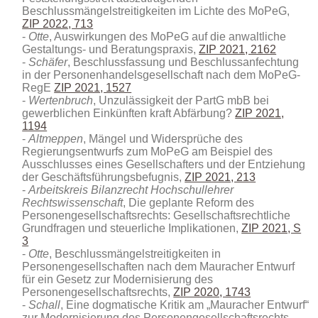
Beschlussmängelstreitigkeiten im Lichte des MoPeG,
ZIP 2022, 713
Otte
, Auswirkungen des MoPeG auf die anwaltliche
Gestaltungs- und Beratungspraxis,
ZIP 2021, 2162
Schäfer
, Beschlussfassung und Beschlussanfechtung
in der Personenhandelsgesellschaft nach dem MoPeG-
RegE
ZIP 2021, 1527
Wertenbruch
, Unzulässigkeit der PartG mbB bei
gewerblichen Einkünften kraft Abfärbung?
ZIP 2021,
1194
Altmeppen
, Mängel und Widersprüche des
Regierungsentwurfs zum MoPeG am Beispiel des
Ausschlusses eines Gesellschafters und der Entziehung
der Geschäftsführungsbefugnis,
ZIP 2021, 213
Arbeitskreis Bilanzrecht Hochschullehrer
Rechtswissenschaft
, Die geplante Reform des
Personengesellschaftsrechts: Gesellschaftsrechtliche
Grundfragen und steuerliche Implikationen,
ZIP 2021, S
3
Otte
, Beschlussmängelstreitigkeiten in
Personengesellschaften nach dem Mauracher Entwurf
für ein Gesetz zur Modernisierung des
Personengesellschaftsrechts,
ZIP 2020, 1743
Schall
, Eine dogmatische Kritik am „Mauracher Entwurf“
zur Modernisierung des Personengesellschaftsrechts,