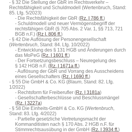
§ 32 Die Stellung der GbR im Rechtsverkehr –
Rechtsfähigkeit und Schuldmodell (Wertenbruch, Stand:
85. Lfg. 5/2023)
Die Rechtsfähigkeit der GbR (
Rz. I 786 ff.
)
Schuldmodell und neuer Vermögensbegriff der
rechtsfähigen GbR (§ 705 Abs. 2 Var. 1, §§ 713, 721
BGB n.F.) (
Rz I. 806 ff.
)
§ 42 Die Auflösung der Personengesellschaft
(
Wertenbruch
, Stand: 84. Lfg. 10/2022)
Entwicklung des § 131 HGB und Änderungen durch
das MoPeG (
Rz. I 1601 ff.
)
Der Fortsetzungsbeschluss – Neuregelung des
§ 142 HGB n.F. (
Rz. I 1671a ff.
)
Auflösung der GbR und Vorrang des Ausscheidens
eines Gesellschafters (
Rz. I 1690 ff.
)
§ 55 Die GmbH & Co. KG (
Blaum
, Stand: 82. Lfg.
1/2022)
Rechtsform für Freiberufler (
Rz. I 3181a
)
Gesellschafterbeschlüsse und Beschlussmängel
(
Rz. I 3227a
)
§ 58 Die Einheits-GmbH & Co. KG (
Wertenbruch
,
Stand: 83. Lfg. 4/2022)
Partielle gesetzliche Vertretungsmacht der
Kommanditisten nach § 170 Abs. 2 HGB n.F. für
Stimmrechtsausübung in der GmbH (
Rz. I 3934 ff.
)