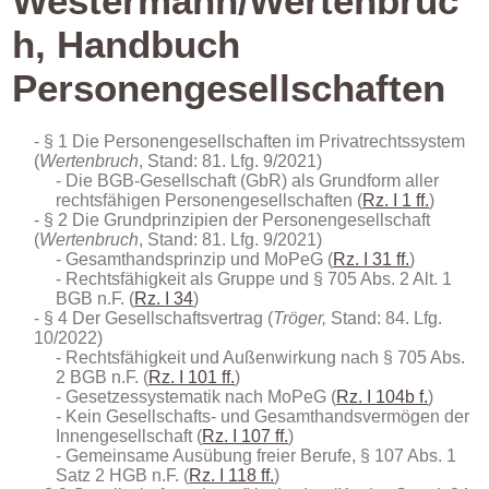
Westermann/Wertenbruc
h, Handbuch
Personengesellschaften
§ 1 Die Personengesellschaften im Privatrechtssystem
(
Wertenbruch
, Stand: 81. Lfg. 9/2021)
Die BGB-Gesellschaft (GbR) als Grundform aller
rechtsfähigen Personengesellschaften (
Rz. I 1 ff.
)
§ 2 Die Grundprinzipien der Personengesellschaft
(
Wertenbruch
, Stand: 81. Lfg. 9/2021)
Gesamthandsprinzip und MoPeG (
Rz. I 31 ff.
)
Rechtsfähigkeit als Gruppe und § 705 Abs. 2 Alt. 1
BGB n.F. (
Rz. I 34
)
§ 4 Der Gesellschaftsvertrag (
Tröger,
Stand: 84. Lfg.
10/2022)
Rechtsfähigkeit und Außenwirkung nach § 705 Abs.
2 BGB n.F. (
Rz. I 101 ff.
)
Gesetzessystematik nach MoPeG (
Rz. I 104b f.
)
Kein Gesellschafts- und Gesamthandsvermögen der
Innengesellschaft (
Rz. I 107 ff.
)
Gemeinsame Ausübung freier Berufe, § 107 Abs. 1
Satz 2 HGB n.F. (
Rz. I 118 ff.
)