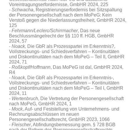
Voreintragungserfordernisse, GmbHR 2024, 225
Schwacha
, Registrierungserfordernis bei Sitzspaltung
der Personengesellschaft nach dem MoPeG: Kein
Verstoß gegen die Niederlassungsfreiheit, GmbHR 2024,
125
Fehrmann/Leclerc/Schirrmacher
, Das neue
Beschlussmängelrecht der §§ 110 ff. HGB, GmbHR
2024, 57
Noack,
Die GbR als Prozesspartei im Erkenntnis?,
Vollstreckungs- und Schiedsverfahren – Kontinuitäten
und Diskontinuitäten nach dem MoPeG – Teil II, GmbHR
2024, 71
Roßkopf/Hoffmann
, Das MoPeG ist da!, GmbHR 2024,
R4
Noack
, Die GbR als Prozesspartei im Erkenntnis‑,
Vollstreckungs- und Schiedsverfahren – Kontinuitäten
und Diskontinuitäten nach dem MoPeG – Teil I, GmbHR
2024, 11
Wertenbruch
, Die Vertretung der Personengesellschaft
nach MoPeG, GmbHR 2024, 1
Mock
, Auf- und Feststellung von Unternehmens- und
Rechnungsabschlüssen im neuen
Personengesellschaftsrecht, GmbHR 2023, 1066
Fleischer
, Abfindungsbemessung gem. § 728 BGB
nach der Reform des Personengesellschaftsrechts,