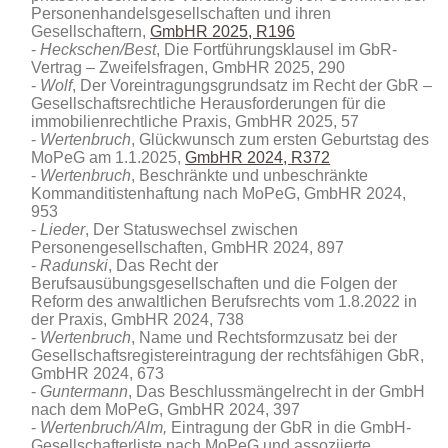
Personenhandelsgesellschaften und ihren
Gesellschaftern,
GmbHR 2025, R196
Heckschen/Best
, Die Fortführungsklausel im GbR-
Vertrag – Zweifelsfragen, GmbHR 2025, 290
Wolf
, Der Voreintragungsgrundsatz im Recht der GbR –
Gesellschaftsrechtliche Herausforderungen für die
immobilienrechtliche Praxis, GmbHR 2025, 57
Wertenbruch
, Glückwunsch zum ersten Geburtstag des
MoPeG am 1.1.2025,
GmbHR 2024, R372
Wertenbruch
, Beschränkte und unbeschränkte
Kommanditistenhaftung nach MoPeG, GmbHR 2024,
953
Lieder
, Der Statuswechsel zwischen
Personengesellschaften, GmbHR 2024, 897
Radunski
, Das Recht der
Berufsausübungsgesellschaften und die Folgen der
Reform des anwaltlichen Berufsrechts vom 1.8.2022 in
der Praxis, GmbHR 2024, 738
Wertenbruch
, Name und Rechtsformzusatz bei der
Gesellschaftsregistereintragung der rechtsfähigen GbR,
GmbHR 2024, 673
Guntermann
, Das Beschlussmängelrecht in der GmbH
nach dem MoPeG, GmbHR 2024, 397
Wertenbruch/Alm,
Eintragung der GbR in die GmbH-
Gesellschafterliste nach MoPeG und assoziierte