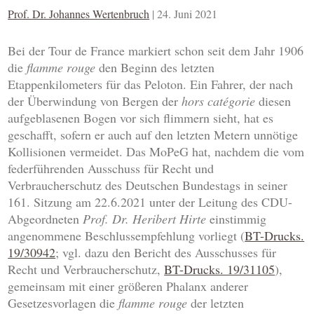
Prof. Dr. Johannes Wertenbruch
|
24. Juni 2021
Bei der Tour de France markiert schon seit dem Jahr 1906
die
flamme rouge
den Beginn des letzten
Etappenkilometers für das Peloton. Ein Fahrer, der nach
der Überwindung von Bergen der
hors catégorie
diesen
aufgeblasenen Bogen vor sich flimmern sieht, hat es
geschafft, sofern er auch auf den letzten Metern unnötige
Kollisionen vermeidet. Das MoPeG hat, nachdem die vom
federführenden Ausschuss für Recht und
Verbraucherschutz des Deutschen Bundestags in seiner
161. Sitzung am 22.6.2021 unter der Leitung des CDU-
Abgeordneten
Prof. Dr. Heribert Hirte
einstimmig
angenommene Beschlussempfehlung vorliegt (
BT-Drucks.
19/30942
; vgl. dazu den Bericht des Ausschusses für
Recht und Verbraucherschutz,
BT-Drucks. 19/31105
),
gemeinsam mit einer größeren Phalanx anderer
Gesetzesvorlagen die
flamme rouge
der letzten