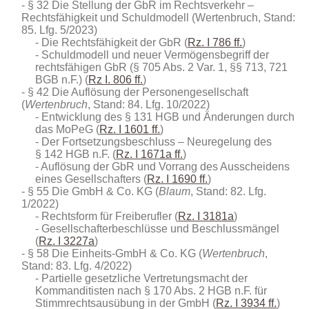
§ 32 Die Stellung der GbR im Rechtsverkehr –
Rechtsfähigkeit und Schuldmodell (Wertenbruch, Stand:
85. Lfg. 5/2023)
Die Rechtsfähigkeit der GbR (
Rz. I 786 ff.
)
Schuldmodell und neuer Vermögensbegriff der
rechtsfähigen GbR (§ 705 Abs. 2 Var. 1, §§ 713, 721
BGB n.F.) (
Rz I. 806 ff.
)
§ 42 Die Auflösung der Personengesellschaft
(
Wertenbruch
, Stand: 84. Lfg. 10/2022)
Entwicklung des § 131 HGB und Änderungen durch
das MoPeG (
Rz. I 1601 ff.
)
Der Fortsetzungsbeschluss – Neuregelung des
§ 142 HGB n.F. (
Rz. I 1671a ff.
)
Auflösung der GbR und Vorrang des Ausscheidens
eines Gesellschafters (
Rz. I 1690 ff.
)
§ 55 Die GmbH & Co. KG (
Blaum
, Stand: 82. Lfg.
1/2022)
Rechtsform für Freiberufler (
Rz. I 3181a
)
Gesellschafterbeschlüsse und Beschlussmängel
(
Rz. I 3227a
)
§ 58 Die Einheits-GmbH & Co. KG (
Wertenbruch
,
Stand: 83. Lfg. 4/2022)
Partielle gesetzliche Vertretungsmacht der
Kommanditisten nach § 170 Abs. 2 HGB n.F. für
Stimmrechtsausübung in der GmbH (
Rz. I 3934 ff.
)