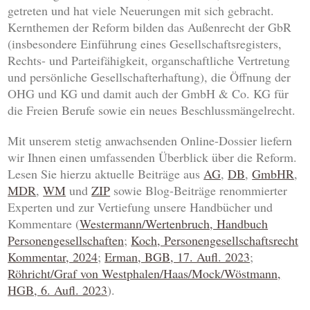
getreten und hat viele Neuerungen mit sich gebracht.
Kernthemen der Reform bilden das Außenrecht der GbR
(insbesondere Einführung eines Gesellschaftsregisters,
Rechts- und Parteifähigkeit, organschaftliche Vertretung
und persönliche Gesellschafterhaftung), die Öffnung der
OHG und KG und damit auch der GmbH & Co. KG für
die Freien Berufe sowie ein neues Beschlussmängelrecht.
Mit unserem stetig anwachsenden Online-Dossier liefern
wir Ihnen einen umfassenden Überblick über die Reform.
Lesen Sie hierzu aktuelle Beiträge aus
AG
,
DB
,
GmbHR
,
MDR
,
WM
und
ZIP
sowie Blog-Beiträge renommierter
Experten und zur Vertiefung unsere Handbücher und
Kommentare (
Westermann/Wertenbruch, Handbuch
Personengesellschaften
;
Koch, Personengesellschaftsrecht
Kommentar, 2024
;
Erman, BGB, 17. Aufl. 2023
;
Röhricht/Graf von Westphalen/Haas/Mock/Wöstmann,
HGB, 6. Aufl. 2023
).