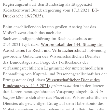
Regierungsentwurf den Bundestag als Etappenziel
(Gesetzentwurf Bundesregierung vom 17.3.2021,
BT-
Drucksache 19/27635
).
Beim anschließenden letzten großen Anstieg hat das
MoPeG zwar durch das nach der
Sachverständigenanhörung im Rechtsausschuss am
21.4.2021 (vgl. dazu
Wortprotokoll der 144. Sitzung des
Ausschusses für Recht und Verbraucherschutz
) notwendig
gewordene Gutachten des Wissenschaftlichen Dienstes
des Bundestages zur Frage des Fortbestands der
verfassungsrechtlichen Legitimität der unterschiedlichen
Behandlung von Kapital- und Personengesellschaft bei der
Ertragssteuer (vgl. dazu
Wissenschaftlicher Dienst des
Bundestages v. 11.5.2021
)
prima vista
den in den letzten
drei Jahren herausgefahrenen Vorsprung eingebüßt.
À la
longue
könnte sich aber das Plazet des Wissenschaftlichen
Dienstes als gewichtiger Ertrag auf dem Habenkonto des
MoPeG erweisen, sofern behauptet wird, allein durch die