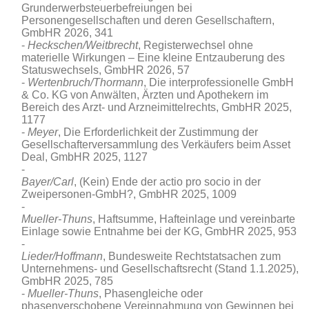
Grunderwerbsteuerbefreiungen bei
Personengesellschaften und deren Gesellschaftern
,
GmbHR 2026, 341
Heckschen/Weitbrecht
, Registerwechsel ohne
materielle Wirkungen – Eine kleine Entzauberung des
Statuswechsels, GmbHR 2026, 57
Wertenbruch/Thormann
, Die interprofessionelle GmbH
& Co. KG von Anwälten, Ärzten und Apothekern im
Bereich des Arzt- und Arzneimittelrechts
, GmbHR 2025,
1177
Meyer
, Die Erforderlichkeit der Zustimmung der
Gesellschafterversammlung des Verkäufers beim Asset
Deal, GmbHR 2025, 1127
Bayer/Carl
, (Kein) Ende der actio pro socio in der
Zweipersonen-GmbH?, GmbHR 2025, 1009
Mueller-Thuns
, Haftsumme, Hafteinlage und vereinbarte
Einlage sowie Entnahme bei der KG, GmbHR 2025, 953
Lieder/Hoffmann
, Bundesweite Rechtstatsachen zum
Unternehmens- und Gesellschaftsrecht (Stand 1.1.2025),
GmbHR 2025, 785
Mueller-Thuns
, Phasengleiche oder
phasenverschobene Vereinnahmung von Gewinnen bei