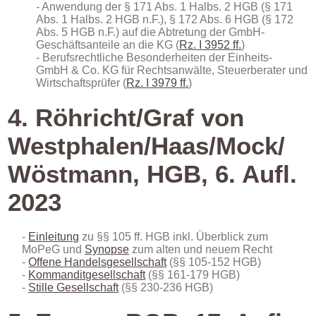
Anwendung der § 171 Abs. 1 Halbs. 2 HGB (§ 171
Abs. 1 Halbs. 2 HGB n.F.), § 172 Abs. 6 HGB (§ 172
Abs. 5 HGB n.F.) auf die Abtretung der GmbH-
Geschäftsanteile an die KG (
Rz. I 3952 ff.
)
Berufsrechtliche Besonderheiten der Einheits-
GmbH & Co. KG für Rechtsanwälte, Steuerberater und
Wirtschaftsprüfer (
Rz. I 3979 ff.
)
4. Röhricht/Graf von
Westphalen/Haas/Mock/
Wöstmann, HGB, 6. Aufl.
2023
Einleitung
zu §§ 105 ff. HGB inkl. Überblick zum
MoPeG und
Synopse
zum alten und neuem Recht
Offene Handelsgesellschaft
(§§ 105-152 HGB)
Kommanditgesellschaft
(§§ 161-179 HGB)
Stille Gesellschaft
(§§ 230-236 HGB)