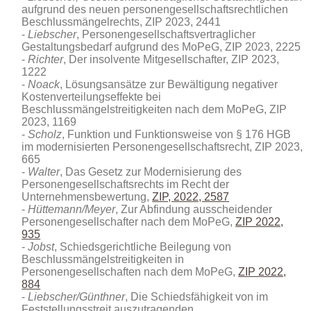
aufgrund des neuen personengesellschaftsrechtlichen
Beschlussmängelrechts, ZIP 2023, 2441
Liebscher
, Personengesellschaftsvertraglicher
Gestaltungsbedarf aufgrund des MoPeG, ZIP 2023, 2225
Richter
, Der insolvente Mitgesellschafter, ZIP 2023,
1222
Noack
, Lösungsansätze zur Bewältigung negativer
Kostenverteilungseffekte bei
Beschlussmängelstreitigkeiten nach dem MoPeG, ZIP
2023, 1169
Scholz
, Funktion und Funktionsweise von § 176 HGB
im modernisierten Personengesellschaftsrecht, ZIP 2023,
665
Walter
, Das Gesetz zur Modernisierung des
Personengesellschaftsrechts im Recht der
Unternehmensbewertung,
ZIP, 2022, 2587
Hüttemann/Meyer
, Zur Abfindung ausscheidender
Personengesellschafter nach dem MoPeG,
ZIP 2022,
935
Jobst
, Schiedsgerichtliche Beilegung von
Beschlussmängelstreitigkeiten in
Personengesellschaften nach dem MoPeG,
ZIP 2022,
884
Liebscher/Günthner
, Die Schiedsfähigkeit von im
Feststellungsstreit auszutragenden