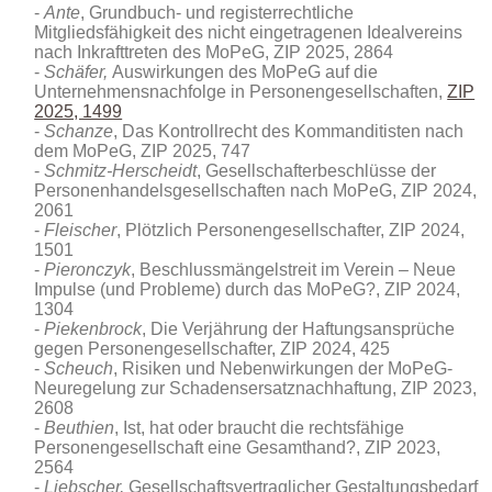
Ante
, Grundbuch- und registerrechtliche
Mitgliedsfähigkeit des nicht eingetragenen Idealvereins
nach Inkrafttreten des MoPeG,
ZIP 2025, 2864
Schäfer,
Auswirkungen des MoPeG auf die
Unternehmensnachfolge in Personengesellschaften,
ZIP
2025, 1499
Schanze
, Das Kontrollrecht des Kommanditisten nach
dem MoPeG, ZIP 2025, 747
Schmitz-Herscheidt
, Gesellschafterbeschlüsse der
Personenhandelsgesellschaften nach MoPeG, ZIP 2024,
2061
Fleischer
, Plötzlich Personengesellschafter, ZIP 2024,
1501
Pieronczyk
, Beschlussmängelstreit im Verein – Neue
Impulse (und Probleme) durch das MoPeG?, ZIP 2024,
1304
Piekenbrock
, Die Verjährung der Haftungsansprüche
gegen Personengesellschafter, ZIP 2024, 425
Scheuch
, Risiken und Nebenwirkungen der MoPeG-
Neuregelung zur Schadensersatznachhaftung, ZIP 2023,
2608
Beuthien
, Ist, hat oder braucht die rechtsfähige
Personengesellschaft eine Gesamthand?, ZIP 2023,
2564
Liebscher,
Gesellschaftsvertraglicher Gestaltungsbedarf