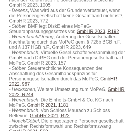
GmbHR 2023, 1005
Desens
, Was wird aus der Grunderwerbsteuer, wenn
die Personengesellschaft keine Gesamthand mehr ist?,
GmbHR 2023, 772
Stöber
, BMF legt DiskE eines MoPeG-
Steueranpassungsgesetzes vor,
GmbHR 2023, R192
Wertenbruch/Döring
, Änderung der Gesellschafter-
Nachhaftung durch das MoPeG gem. § 728b BGB n.F.
und § 137 HGB n.F., GmbHR 2023, 649
Wertenbruch
, Virtuelle Gesellschafterversammlung der
GmbH nach DiREG und der Personengesellschaft nach
MoPeG, GmbHR 2023, 157
Stöber
, Steuerrechtliche Konsequenzen der
Abschaffung des Gesamthandsprinzips für
Personengesellschaften durch das MoPeG,
GmbHR
2022, 967
Heckschen
, Weitere Umsetzung zum MoPeG,
GmbHR
2022, R244
Wertenbruch
, Die Einheits-GmbH & Co. KG nach
MoPeG,
GmbHR 2021, 1181
Wertenbruch
, Von Schloss Maurach zu Schloss
Bellevue,
GmbHR 2021, R22
Noack/Göbel
, Die eingetragene Personengesellschaft
zwischen Rechtsformwahl und Rechtsformzwang