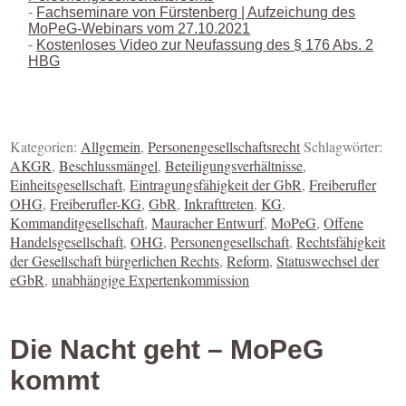
Fachseminare von Fürstenberg | Aufzeichung des
MoPeG-Webinars vom 27.10.2021
Kostenloses Video zur Neufassung des § 176 Abs. 2
HBG
Kategorien:
Allgemein
,
Personengesellschaftsrecht
Schlagwörter:
AKGR
,
Beschlussmängel
,
Beteiligungsverhältnisse
,
Einheitsgesellschaft
,
Eintragungsfähigkeit der GbR
,
Freiberufler
OHG
,
Freiberufler-KG
,
GbR
,
Inkrafttreten
,
KG
,
Kommanditgesellschaft
,
Mauracher Entwurf
,
MoPeG
,
Offene
Handelsgesellschaft
,
OHG
,
Personengesellschaft
,
Rechtsfähigkeit
der Gesellschaft bürgerlichen Rechts
,
Reform
,
Statuswechsel der
eGbR
,
unabhängige Expertenkommission
Die Nacht geht – MoPeG
kommt