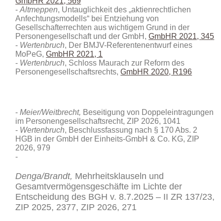
GmbHR 2021, 569
Altmeppen
, Untauglichkeit des „aktienrechtlichen
Anfechtungsmodells“ bei Entziehung von
Gesellschafterrechten aus wichtigem Grund in der
Personengesellschaft und der GmbH,
GmbHR 2021, 345
Wertenbruch
, Der BMJV-Referentenentwurf eines
MoPeG,
GmbHR 2021, 1
Wertenbruch
, Schloss Maurach zur Reform des
Personengesellschaftsrechts,
GmbHR 2020, R196
Meier/Weitbrecht,
Beseitigung von Doppeleintragungen
im Personengesellschaftsrecht
, ZIP 2026, 1041
Wertenbruch
, Beschlussfassung nach § 170 Abs. 2
HGB in der GmbH der Einheits-GmbH & Co. KG
, ZIP
2026, 979
Denga/Brandt,
Mehrheitsklauseln und
Gesamtvermögensgeschäfte im Lichte der
Entscheidung des BGH v. 8.7.2025 – II ZR 137/23,
ZIP 2025, 2377,
ZIP 2026, 271