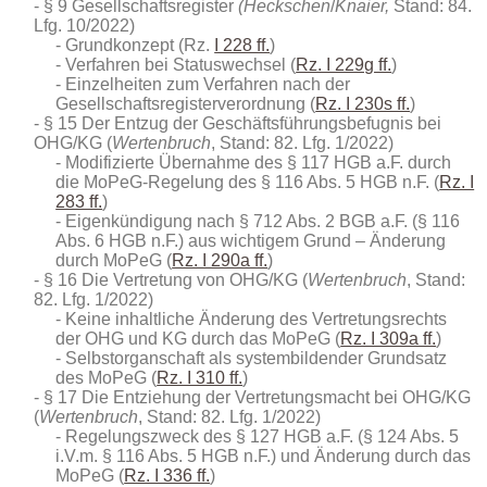
§ 9 Gesellschaftsregister
(Heckschen
/
Knaier,
Stand: 84.
Lfg. 10/2022)
Grundkonzept (Rz.
I 228 ff.
)
Verfahren bei Statuswechsel (
Rz. I 229g ff.
)
Einzelheiten zum Verfahren nach der
Gesellschaftsregisterverordnung (
Rz. I 230s ff.
)
§ 15 Der Entzug der Geschäftsführungsbefugnis bei
OHG/KG (
Wertenbruch
, Stand: 82. Lfg. 1/2022)
Modifizierte Übernahme des § 117 HGB a.F. durch
die MoPeG-Regelung des § 116 Abs. 5 HGB n.F. (
Rz. I
283 ff.
)
Eigenkündigung nach § 712 Abs. 2 BGB a.F. (§ 116
Abs. 6 HGB n.F.) aus wichtigem Grund – Änderung
durch MoPeG (
Rz. I 290a ff.
)
§ 16 Die Vertretung von OHG/KG (
Wertenbruch
, Stand:
82. Lfg. 1/2022)
Keine inhaltliche Änderung des Vertretungsrechts
der OHG und KG durch das MoPeG (
Rz. I 309a ff.
)
Selbstorganschaft als systembildender Grundsatz
des MoPeG (
Rz. I 310 ff.
)
§ 17 Die Entziehung der Vertretungsmacht bei OHG/KG
(
Wertenbruch
, Stand: 82. Lfg. 1/2022)
Regelungszweck des § 127 HGB a.F. (§ 124 Abs. 5
i.V.m. § 116 Abs. 5 HGB n.F.) und Änderung durch das
MoPeG (
Rz. I 336 ff.
)