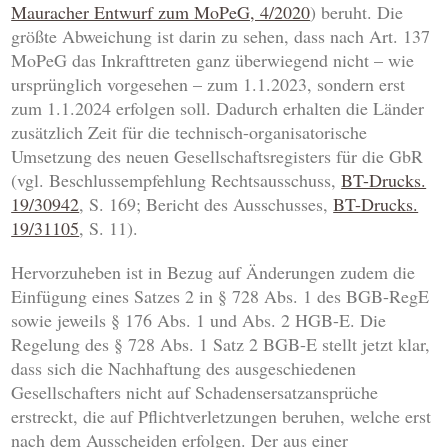
Mauracher Entwurf zum MoPeG, 4/2020
) beruht. Die
größte Abweichung ist darin zu sehen, dass nach Art. 137
MoPeG das Inkrafttreten ganz überwiegend nicht – wie
ursprünglich vorgesehen – zum 1.1.2023, sondern erst
zum 1.1.2024 erfolgen soll. Dadurch erhalten die Länder
zusätzlich Zeit für die technisch-organisatorische
Umsetzung des neuen Gesellschaftsregisters für die GbR
(vgl. Beschlussempfehlung Rechtsausschuss,
BT-Drucks.
19/30942
, S. 169; Bericht des Ausschusses,
BT-Drucks.
19/31105
, S. 11).
Hervorzuheben ist in Bezug auf Änderungen zudem die
Einfügung eines Satzes 2 in § 728 Abs. 1 des BGB-RegE
sowie jeweils § 176 Abs. 1 und Abs. 2 HGB-E. Die
Regelung des § 728 Abs. 1 Satz 2 BGB-E stellt jetzt klar,
dass sich die Nachhaftung des ausgeschiedenen
Gesellschafters nicht auf Schadensersatzansprüche
erstreckt, die auf Pflichtverletzungen beruhen, welche erst
nach dem Ausscheiden erfolgen. Der aus einer