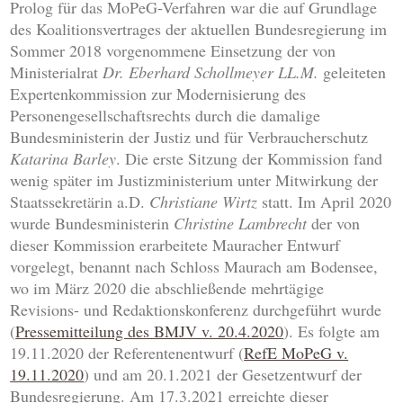
Prolog für das MoPeG-Verfahren war die auf Grundlage
des Koalitionsvertrages der aktuellen Bundesregierung im
Sommer 2018 vorgenommene Einsetzung der von
Ministerialrat
Dr. Eberhard Schollmeyer LL.M.
geleiteten
Expertenkommission zur Modernisierung des
Personengesellschaftsrechts durch die damalige
Bundesministerin der Justiz und für Verbraucherschutz
Katarina Barley
. Die erste Sitzung der Kommission fand
wenig später im Justizministerium unter Mitwirkung der
Staatssekretärin a.D.
Christiane Wirtz
statt. Im April 2020
wurde Bundesministerin
Christine Lambrecht
der von
dieser Kommission erarbeitete Mauracher Entwurf
vorgelegt, benannt nach Schloss Maurach am Bodensee,
wo im März 2020 die abschließende mehrtägige
Revisions- und Redaktionskonferenz durchgeführt wurde
(
Pressemitteilung des BMJV v. 20.4.2020
). Es folgte am
19.11.2020 der Referentenentwurf (
RefE MoPeG v.
19.11.2020
) und am 20.1.2021 der Gesetzentwurf der
Bundesregierung. Am 17.3.2021 erreichte dieser