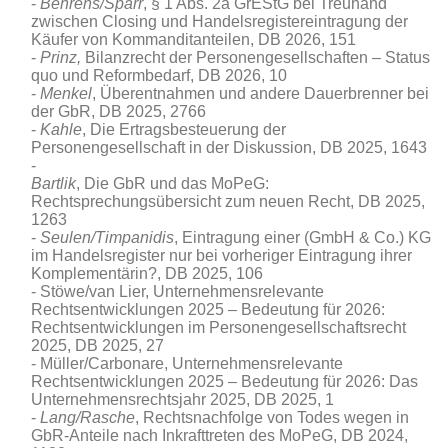
Behrens/Sparr
, § 1 Abs. 2a GrEStG bei Treuhand
zwischen Closing und Handelsregistereintragung der
Käufer von Kommanditanteilen, DB 2026, 151
Prinz,
Bilanzrecht der Personengesellschaften – Status
quo und Reformbedarf, DB 2026, 10
Menkel
, Überentnahmen und andere Dauerbrenner bei
der GbR
, DB 2025, 2766
Kahle
, Die Ertragsbesteuerung der
Personengesellschaft in der Diskussion, DB 2025, 1643
Bartlik
, Die GbR und das MoPeG:
Rechtsprechungsübersicht zum neuen Recht, DB 2025,
1263
Seulen/Timpanidis
, Eintragung einer (GmbH & Co.) KG
im Handelsregister nur bei vorheriger Eintragung ihrer
Komplementärin?, DB 2025, 106
Stöwe/van Lier, Unternehmensrelevante
Rechtsentwicklungen 2025 – Bedeutung für 2026:
Rechtsentwicklungen im Personengesellschaftsrecht
2025, DB 2025, 27
Müller/Carbonare, Unternehmensrelevante
Rechtsentwicklungen 2025 – Bedeutung für 2026: Das
Unternehmensrechtsjahr 2025, DB 2025, 1
Lang/Rasche
, Rechtsnachfolge von Todes wegen in
GbR-Anteile nach Inkrafttreten des MoPeG, DB 2024,