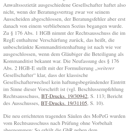
Anwaltssozietät ausgeschiedene Gesellschafter haftet also
nicht, wenn der Beratungsvertrag zwar vor seinem
Ausscheiden abgeschlossen, der Beratungsfehler aber erst
danach von einem verbliebenen Sozius begangen wurde.
Zu § 176 Abs. 1 HGB nimmt der Rechtsausschuss die im
RegE enthaltene Verschärfung zurück, das heißt, die
unbeschränkte Kommanditistenhaftung ist nach wie vor
ausgeschlossen, wenn dem Gläubiger die Beteiligung als
Kommanditist bekannt war. Die Neufassung des § 176
Abs. 2 HGB-E stellt mit der Formulierung „
weiterer
Gesellschafter“ klar, dass der klassische
Gesellschafterwechsel kein haftungsbegründender Eintritt
im Sinne dieser Vorschrift ist (vgl. Beschlussempfehlung
Rechtsausschuss,
BT-Drucks. 19/30942
, S. 113; Bericht
des Ausschusses,
BT-Drucks. 19/31105
, S. 10).
Die neu errichteten tragenden Säulen des MoPeG wurden
vom Rechtsausschuss nach Prüfung ohne Vorbehalt
abgenommen: So erhält die GbR neben dem