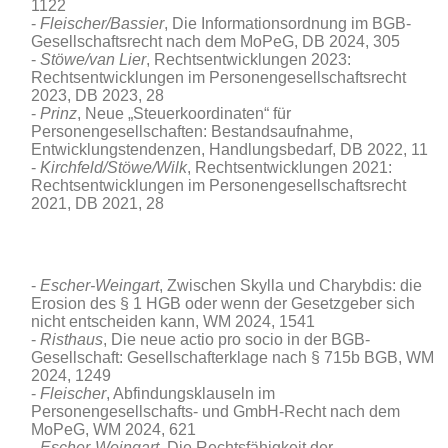
1122
Fleischer/Bassier
, Die Informationsordnung im BGB-
Gesellschaftsrecht nach dem MoPeG, DB 2024, 305
Stöwe/van Lier
, Rechtsentwicklungen 2023:
Rechtsentwicklungen im Personengesellschaftsrecht
2023, DB 2023, 28
Prinz
, Neue „Steuerkoordinaten“ für
Personengesellschaften: Bestandsaufnahme,
Entwicklungstendenzen, Handlungsbedarf, DB 2022, 11
Kirchfeld/Stöwe/Wilk
, Rechtsentwicklungen 2021:
Rechtsentwicklungen im Personengesellschaftsrecht
2021, DB 2021, 28
Escher-Weingart
, Zwischen Skylla und Charybdis: die
Erosion des § 1 HGB oder wenn der Gesetzgeber sich
nicht entscheiden kann
, WM 2024, 1541
Risthaus
, Die neue actio pro socio in der BGB-
Gesellschaft: Gesellschafterklage nach § 715b BGB, WM
2024, 1249
Fleischer
, Abfindungsklauseln im
Personengesellschafts- und GmbH-Recht nach dem
MoPeG, WM 2024, 621
Escher-Weingart
, Die Rechtsfähigkeit der