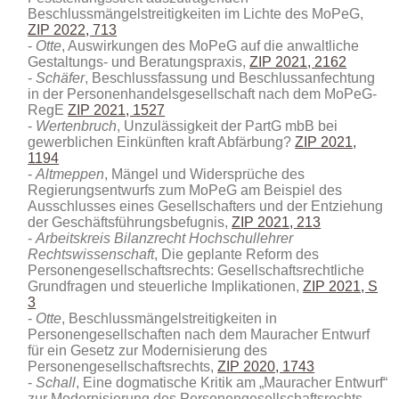
Beschlussmängelstreitigkeiten im Lichte des MoPeG,
ZIP 2022, 713
Otte
, Auswirkungen des MoPeG auf die anwaltliche
Gestaltungs- und Beratungspraxis,
ZIP 2021, 2162
Schäfer
, Beschlussfassung und Beschlussanfechtung
in der Personenhandelsgesellschaft nach dem MoPeG-
RegE
ZIP 2021, 1527
Wertenbruch
, Unzulässigkeit der PartG mbB bei
gewerblichen Einkünften kraft Abfärbung?
ZIP 2021,
1194
Altmeppen
, Mängel und Widersprüche des
Regierungsentwurfs zum MoPeG am Beispiel des
Ausschlusses eines Gesellschafters und der Entziehung
der Geschäftsführungsbefugnis,
ZIP 2021, 213
Arbeitskreis Bilanzrecht Hochschullehrer
Rechtswissenschaft
, Die geplante Reform des
Personengesellschaftsrechts: Gesellschaftsrechtliche
Grundfragen und steuerliche Implikationen,
ZIP 2021, S
3
Otte
, Beschlussmängelstreitigkeiten in
Personengesellschaften nach dem Mauracher Entwurf
für ein Gesetz zur Modernisierung des
Personengesellschaftsrechts,
ZIP 2020, 1743
Schall
, Eine dogmatische Kritik am „Mauracher Entwurf“
zur Modernisierung des Personengesellschaftsrechts,