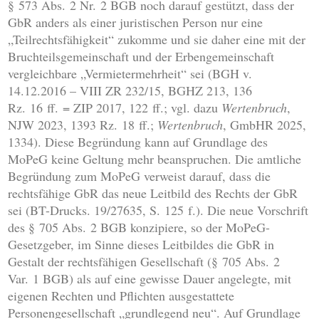
§ 573 Abs. 2 Nr. 2 BGB noch darauf gestützt, dass der
GbR anders als einer juristischen Person nur eine
„Teilrechtsfähigkeit“ zukomme und sie daher eine mit der
Bruchteilsgemeinschaft und der Erbengemeinschaft
vergleichbare „Vermietermehrheit“ sei (BGH v.
14.12.2016 – VIII ZR 232/15, BGHZ 213, 136
Rz. 16 ff. = ZIP 2017, 122 ff.; vgl. dazu
Wertenbruch
,
NJW 2023, 1393 Rz. 18 ff.;
Wertenbruch
, GmbHR 2025,
1334). Diese Begründung kann auf Grundlage des
MoPeG keine Geltung mehr beanspruchen. Die amtliche
Begründung zum MoPeG verweist darauf, dass die
rechtsfähige GbR das neue Leitbild des Rechts der GbR
sei (BT-Drucks. 19/27635, S. 125 f.). Die neue Vorschrift
des § 705 Abs. 2 BGB konzipiere, so der MoPeG-
Gesetzgeber, im Sinne dieses Leitbildes die GbR in
Gestalt der rechtsfähigen Gesellschaft (§ 705 Abs. 2
Var. 1 BGB) als auf eine gewisse Dauer angelegte, mit
eigenen Rechten und Pflichten ausgestattete
Personengesellschaft „grundlegend neu“. Auf Grundlage