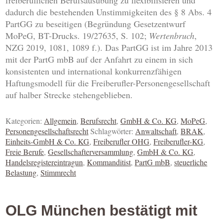
freiberuflichen Berufsausübung zu flexibilisieren und
dadurch die bestehenden Unstimmigkeiten des § 8 Abs. 4
PartGG zu beseitigen (Begründung Gesetzentwurf
MoPeG, BT-Drucks. 19/27635, S. 102;
Wertenbruch
,
NZG 2019, 1081, 1089 f.). Das PartGG ist im Jahre 2013
mit der PartG mbB auf der Anfahrt zu einem in sich
konsistenten und international konkurrenzfähigen
Haftungsmodell für die Freiberufler-Personengesellschaft
auf halber Strecke stehengeblieben.
Kategorien:
Allgemein
,
Berufsrecht
,
GmbH & Co. KG
,
MoPeG
,
Personengesellschaftsrecht
Schlagwörter:
Anwaltschaft
,
BRAK
,
Einheits-GmbH & Co. KG
,
Freiberufler OHG
,
Freiberufler-KG
,
Freie Berufe
,
Gesellschafterversammlung
,
GmbH & Co. KG
,
Handelsregistereintragun
,
Kommanditist
,
PartG mbB
,
steuerliche
Belastung
,
Stimmrecht
OLG München bestätigt mit