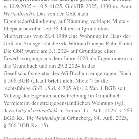
v. 12.9.2025 – 10 S 41/25, GmbHR 2025, 1330 m. Anm.
Wertenbruch
). Das von der GbR nach
Eigenbedarfskündigung auf Räumung verklagte Mieter-
Ehepaar bewohnt seit 36 Jahren aufgrund eines
Mietvertrags vom 28.4.1989 eine Wohnung im Haus der
GbR im Amtsgerichtsbezirk Witten (Ennepe-Ruhr-Kreis).
Die GbR wurde am 3.1.2024 auf Grundlage eines
Erwerbsvorgangs aus dem Jahre 2023 als Eigentümerin in
das Grundbuch und am 29.2.2024 in das
Gesellschaftsregister des AG Bochum eingetragen. Nach
§ 566 BGB („Kauf bricht nicht Miete“) ist die
rechtsfähige GbR i.S.d. § 705 Abs. 2 Var. 1 BGB seit
Vollzug der Eigentumsumschreibung im Grundbuch
Vermieterin der streitgegenständlichen Wohnung (vgl.
dazu
Lützenkirchen/Selk
in Erman, 17. Aufl. 2023, § 566
BGB Rz. 14;
Weidenkaff
in Grüneberg, 84. Aufl. 2025,
§ 566 BGB Rz. 15).
Eigenbedarf kann der Vermieter im Rahmen einer