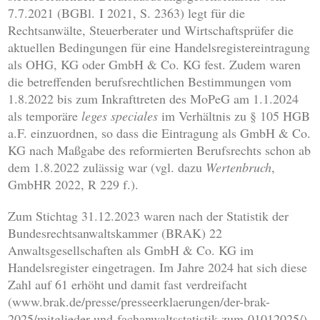
7.7.2021 (BGBl. I 2021, S. 2363) legt für die
Rechtsanwälte, Steuerberater und Wirtschaftsprüfer die
aktuellen Bedingungen für eine Handelsregistereintragung
als OHG, KG oder GmbH & Co. KG fest. Zudem waren
die betreffenden berufsrechtlichen Bestimmungen vom
1.8.2022 bis zum Inkrafttreten des MoPeG am 1.1.2024
als temporäre
leges speciales
im Verhältnis zu § 105 HGB
a.F. einzuordnen, so dass die Eintragung als GmbH & Co.
KG nach Maßgabe des reformierten Berufsrechts schon ab
dem 1.8.2022 zulässig war (vgl. dazu
Wertenbruch
,
GmbHR 2022, R 229 f.).
Zum Stichtag 31.12.2023 waren nach der Statistik der
Bundesrechtsanwaltskammer (BRAK) 22
Anwaltsgesellschaften als GmbH & Co. KG im
Handelsregister eingetragen. Im Jahre 2024 hat sich diese
Zahl auf 61 erhöht und damit fast verdreifacht
(www.brak.de/presse/presseerklaerungen/der-brak-
2025/mitglieder-und-fachanwaltsstatistik-zum-01012025/).