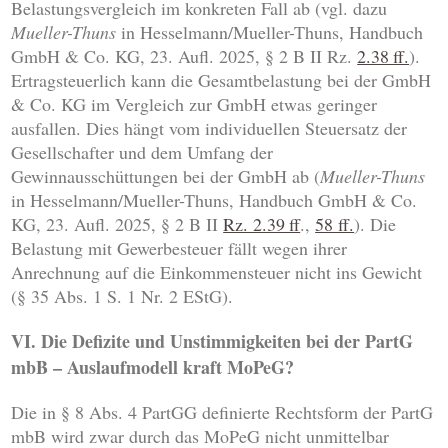
Belastungsvergleich im konkreten Fall ab (vgl. dazu
Mueller-Thuns
in Hesselmann/Mueller-Thuns, Handbuch
GmbH & Co. KG, 23. Aufl. 2025, § 2 B II Rz.
2.38 ff.
).
Ertragsteuerlich kann die Gesamtbelastung bei der GmbH
& Co. KG im Vergleich zur GmbH etwas geringer
ausfallen. Dies hängt vom individuellen Steuersatz der
Gesellschafter und dem Umfang der
Gewinnausschüttungen bei der GmbH ab (
Mueller-Thuns
in Hesselmann/Mueller-Thuns, Handbuch GmbH & Co.
KG, 23. Aufl. 2025, § 2 B II
Rz. 2.39 ff
.,
58 ff.
). Die
Belastung mit Gewerbesteuer fällt wegen ihrer
Anrechnung auf die Einkommensteuer nicht ins Gewicht
(§ 35 Abs. 1 S. 1 Nr. 2 EStG).
VI. Die Defizite und Unstimmigkeiten bei der PartG
mbB – Auslaufmodell kraft MoPeG?
Die in § 8 Abs. 4 PartGG definierte Rechtsform der PartG
mbB wird zwar durch das MoPeG nicht unmittelbar