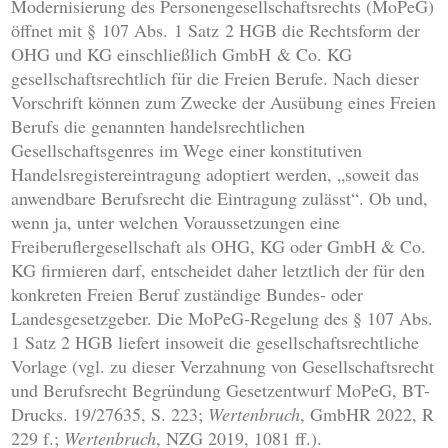
Modernisierung des Personengesellschaftsrechts (MoPeG)
öffnet mit § 107 Abs. 1 Satz 2 HGB die Rechtsform der
OHG und KG einschließlich GmbH & Co. KG
gesellschaftsrechtlich für die Freien Berufe. Nach dieser
Vorschrift können zum Zwecke der Ausübung eines Freien
Berufs die genannten handelsrechtlichen
Gesellschaftsgenres im Wege einer konstitutiven
Handelsregistereintragung adoptiert werden, „soweit das
anwendbare Berufsrecht die Eintragung zulässt“. Ob und,
wenn ja, unter welchen Voraussetzungen eine
Freiberuflergesellschaft als OHG, KG oder GmbH & Co.
KG firmieren darf, entscheidet daher letztlich der für den
konkreten Freien Beruf zuständige Bundes- oder
Landesgesetzgeber. Die MoPeG-Regelung des § 107 Abs.
1 Satz 2 HGB liefert insoweit die gesellschaftsrechtliche
Vorlage (vgl. zu dieser Verzahnung von Gesellschaftsrecht
und Berufsrecht Begründung Gesetzentwurf MoPeG, BT-
Drucks. 19/27635, S. 223;
Wertenbruch
, GmbHR 2022, R
229 f.;
Wertenbruch
, NZG 2019, 1081 ff.).