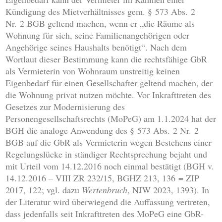
Kündigung des Mietverhältnisses gem. § 573 Abs. 2
Nr. 2 BGB geltend machen, wenn er „die Räume als
Wohnung für sich, seine Familienangehörigen oder
Angehörige seines Haushalts benötigt“. Nach dem
Wortlaut dieser Bestimmung kann die rechtsfähige GbR
als Vermieterin von Wohnraum unstreitig keinen
Eigenbedarf für einen Gesellschafter geltend machen, der
die Wohnung privat nutzen möchte. Vor Inkrafttreten des
Gesetzes zur Modernisierung des
Personengesellschaftsrechts (MoPeG) am 1.1.2024 hat der
BGH die analoge Anwendung des § 573 Abs. 2 Nr. 2
BGB auf die GbR als Vermieterin wegen Bestehens einer
Regelungslücke in ständiger Rechtsprechung bejaht und
mit Urteil vom 14.12.2016 noch einmal bestätigt (BGH v.
14.12.2016 – VIII ZR 232/15, BGHZ 213, 136 = ZIP
2017, 122; vgl. dazu
Wertenbruch
, NJW 2023, 1393). In
der Literatur wird überwiegend die Auffassung vertreten,
dass jedenfalls seit Inkrafttreten des MoPeG eine GbR-