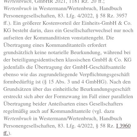
Wertenbruch
, GmbHR 2021, 1181 Rz. 20 ff.;
Wertenbruch
in Westermann/Wertenbruch, Handbuch
Personengesellschaften, 83. Lfg. 4/2022, § 58 Rz. 3957
ff.). Ein größerer Kostenvorteil der Einheits-GmbH & Co.
KG besteht darin, dass ein Gesellschafterwechsel nur noch
aufseiten der Kommanditisten vonstattengeht. Die
Übertragung eines Kommanditanteils erfordert
grundsätzlich keine notarielle Beurkundung, während bei
der beteiligungsidentischen klassischen GmbH & Co. KG
jedenfalls die Übertragung der GmbH-Geschäftsanteile
ebenso wie das zugrundeliegende Verpflichtungsgeschäft
formbedürftig ist (§ 15 Abs. 3 und 4 GmbHG). Nach den
Grundsätzen über das einheitliche Beurkundungsgeschäft
erstreckt sich aber der Formzwang im Fall einer parallelen
Übertragung beider Anteilsarten eines Gesellschafters
regelmäßig auch auf Kommanditanteile (vgl. dazu
Wertenbruch
in Westermann/Wertenbruch, Handbuch
Personengesellschaften, 83. Lfg. 4/2022, § 58 Rz.
I 3960
ff.
).