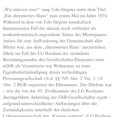
„Wir müssen raus!“ sang Udo Jürgens unter dem Titel
„Ein ehrenwertes Haus“ zum ersten Mal im Jahre 1974.
Während in dem von Udo Jürgens musikalisch
thematisierten Fall der damals noch verbreitet als
nonkonformistisch angesehene Status des Mieterpaares
Anlass für eine Aufforderung der Gemeinschaft aller
Mieter war, aus dem „ehrenwerten Haus“ auszuziehen,
führte im Fall des LG Bochum der veränderte
Beziehungsmodus des Gesellschafter-Ehepaares einer
eGbR als Vermieterin von Wohnraum zu einer
Eigenbedarfskündigung dieser rechtsfähigen
Personengesellschaft i.S.d. §§ 705 Abs. 2 Var. 1, 14
Abs. 2 BGB zugunsten des Ehemannes. Der Ehefrau war
– wie die von der 10. Zivilkammer des LG Bochums
durchgeführte Anhörung der GbR-Gesellschafter ergab –
aufgrund unterschiedlicher Auffassungen über die
Zuständigkeiten innerhalb der ehelichen
Lebensgemeinschaft der „Kragen geplatzt“ (LG Bochum