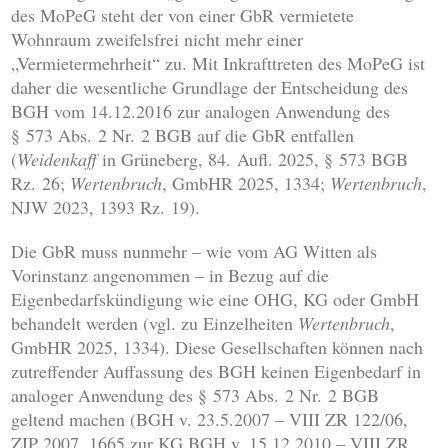
des MoPeG steht der von einer GbR vermietete
Wohnraum zweifelsfrei nicht mehr einer
„Vermietermehrheit“ zu. Mit Inkrafttreten des MoPeG ist
daher die wesentliche Grundlage der Entscheidung des
BGH vom 14.12.2016 zur analogen Anwendung des
§ 573 Abs. 2 Nr. 2 BGB auf die GbR entfallen
(
Weidenkaff
in Grüneberg, 84. Aufl. 2025, § 573 BGB
Rz. 26;
Wertenbruch
, GmbHR 2025, 1334;
Wertenbruch
,
NJW 2023, 1393 Rz. 19).
Die GbR muss nunmehr – wie vom AG Witten als
Vorinstanz angenommen – in Bezug auf die
Eigenbedarfskündigung wie eine OHG, KG oder GmbH
behandelt werden (vgl. zu Einzelheiten
Wertenbruch
,
GmbHR 2025, 1334). Diese Gesellschaften können nach
zutreffender Auffassung des BGH keinen Eigenbedarf in
analoger Anwendung des § 573 Abs. 2 Nr. 2 BGB
geltend machen (BGH v. 23.5.2007 – VIII ZR 122/06,
ZIP 2007, 1665 zur KG BGH v. 15.12.2010 – VIII ZR