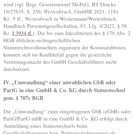
wird (vgl. Begr. Gesetzentwurf MoPeG, BT-Drucks.
19/27635, S. 256;
Wertenbruch
, GmbHR 2021, 1181
Rz. 9 ff.;
Wertenbruch
in Westermann/Wertenbruch,
Handbuch Personengesellschaften, 83. Lfg. 4/2022, § 58
Rz.
I 3934 ff.
). Die bis zum Inkrafttreten des § 170 Abs. 2
HGB üblichen rechtsgeschäftlichen
Stimmrechtsvollmachten zugunsten der Kommanditisten
konnten sich im Konfliktfall gegen die gesetzliche
Vertretungsmacht des GmbH-Geschäftsführers nicht
durchsetzen.
IV. „Umwandlung“ einer anwaltlichen GbR oder
PartG in eine GmbH & Co. KG durch Statuswechsel
gem. § 707c BGB
Die „Umwandlung“ einer eingetragenen GbR (eGbR) oder
PartG/PartG mbB in eine GmbH & Co. KG erfolgt durch
Anmeldung eines Statuswechsels beim
Gesellschaftsregister bzw. Partnerschaftsregister als