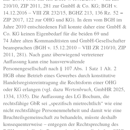
210/10, ZIP 2011, 281 zur GmbH & Co. KG; BGH v.
14.12.2016 – VIII ZR 232/15, BGHZ 213, 136 Rz. 52 =
ZIP 2017, 122 zur OHG und KG). In dem vom BGH im
Jahre 2010 entschiedenen Fall konnte daher eine GmbH &
Co. KG keinen Eigenbedarf für die beiden 69 und
74 Jahre alten Kommanditisten und GmbH-Gesellschafter
beanspruchen (BGH v. 15.12.2010 – VIII ZR 210/10, ZIP
2011, 281). Nach ganz überwiegend vertretener
Auffassung kann eine hausverwaltende
Personengesellschaft nach § 107 Abs. 1 Satz 1 Alt. 2
HGB ohne Betrieb eines Gewerbes durch konstitutive
Handelsregistereintragung die Rechtsform einer OHG
oder KG erlangen (vgl. dazu
Wertenbruch
, GmbHR 2025,
1334, 1335). Die Auffassung des LG Bochum, die
rechtsfähige GbR sei „spezifisch mietrechtlich“ wie eine
nicht rechtsfähige Personenmehrheit und damit wie eine
Bruchteilsgemeinschaft zu behandeln, müsste deshalb
konsequenterweise – entgegen der Rechtsprechung des