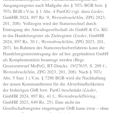
Ausgangsregister nach Maßgabe des § 707c BGB bzw. §
707c BGB i.V.m. § 1 Abs. 4 PartGG (vgl. dazu
Lieder
,
GmbHR 2024, 897 Rz. 9;
Wertenbruch/Alm
, ZPG 2023,
201, 208). Vollzogen wird der Statuswechsel durch
Eintragung der Anwaltsgesellschaft als GmbH & Co. KG
in das Handelsregister als Zielregister (
Lieder
, GmbHR
2024, 897 Rz. 30 f.;
Wertenbruch/Alm
, ZPG 2023, 201,
207). Im Rahmen des Statuswechselverfahrens kann die
Handelsregistereintragung der ad hoc gegründeten GmbH
als Komplementärin beantragt werden (Begr.
Gesetzentwurf MoPeG, BT-Drucks. 19/27635, S. 209 f.;
Wertenbruch/Alm
, ZPG 2023, 201, 208). Nach § 707c
Abs. 5 Satz 1 i.V.m. § 728b BGB wird die Nachhaftung
der neuen Kommanditisten für die Altverbindlichkeiten
der bisherigen GbR bzw. PartG beschränkt (
Lieder
,
GmbHR 2024, 897 Rz. 41 f.;
Wertenbruch/Döring
,
GmbHR 2023, 649 Rz. 25). Eine nicht im
Gesellschaftsregister eingetragene GbR kann zwar – ohne