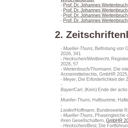
Prof. Dr. Johannes Wertenbruch
Prof. Dr. Johannes Wertenbruch
Prof. Dr. Johannes Wertenbruch
Prof. Dr. Johannes Wertenbruc
2. Zeitschriften
Mueller-Thuns
, Befristung von
2026, 341
Heckschen/Weitbrecht
, Regist
2026, 57
Wertenbruch/Thormann
, Die in
Arzneimittelrechts
, GmbHR 2025,
Meyer
, Die Erforderlichkeit d
Bayer/Carl
, (Kein) Ende der ac
Mueller-Thuns
, Haftsumme, Haft
Lieder/Hoffmann
, Bundesweite R
Mueller-Thuns
, Phasengleiche
ihren Gesellschaftern,
GmbHR 20
Heckschen/Best
, Die Fortführ