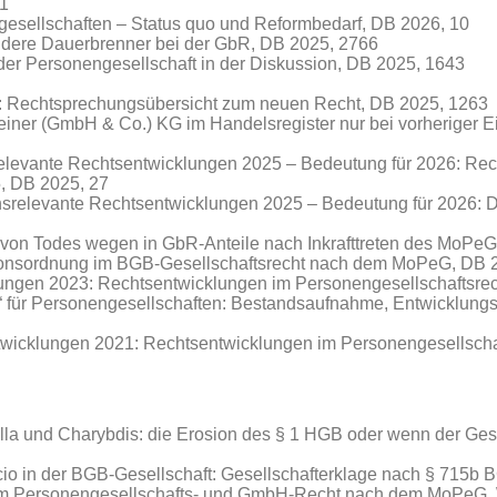
51
gesellschaften – Status quo und Reformbedarf, DB 2026, 10
dere Dauerbrenner bei der GbR
, DB 2025, 2766
der Personengesellschaft in der Diskussion, DB 2025, 1643
 Rechtsprechungsübersicht zum neuen Recht, DB 2025, 1263
 einer (GmbH & Co.) KG im Handelsregister nur bei vorheriger 
elevante Rechtsentwicklungen 2025 – Bedeutung für 2026: Rec
, DB 2025, 27
srelevante Rechtsentwicklungen 2025 – Bedeutung für 2026: 
 von Todes wegen in GbR-Anteile nach Inkrafttreten des MoPe
tionsordnung im BGB-Gesellschaftsrecht nach dem MoPeG, DB 
lungen 2023: Rechtsentwicklungen im Personengesellschaftsre
n“ für Personengesellschaften: Bestandsaufnahme, Entwicklun
twicklungen 2021: Rechtsentwicklungen im Personengesellscha
lla und Charybdis: die Erosion des § 1 HGB oder wenn der Ges
ocio in der BGB-Gesellschaft: Gesellschafterklage nach § 715
 im Personengesellschafts- und GmbH-Recht nach dem MoPeG,