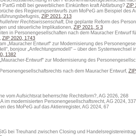
er PartG mbB bei gewerblichen Einkünften kraft Abfärbung?
ZIP 
prüche des Regierungsentwurfs zum MoPeG am Beispiel des Au
sführungsbefugnis,
ZIP 2021, 213
chullehrer Rechtswissenschaft
, Die geplante Reform des Person
gen und steuerliche Implikationen,
ZIP 2021, S 3
eiten in Personengesellschaften nach dem Mauracher Entwurf fü
,
ZIP 2020, 1743
k am „Mauracher Entwurf“ zur Modernisierung des Personengesel
dell“, bonjour „Anfechtungsmodell“ – über den Systemwechsel 
0, 1382
 „Mauracher-Entwurf“ zur Modernisierung des Personengesellsch
Personengesellschaftsrechts nach dem Mauracher Entwurf,
ZIP
ine vom Aufsichtsrat beherrschte Rechtsform?
, AG 2026, 268
A im modernisierten Personengesellschaftsrecht, AG 2024, 337
en des MoPeG auf das Aktienregister, AG 2024, 67
EStG bei Treuhand zwischen Closing und Handelsregistereintra