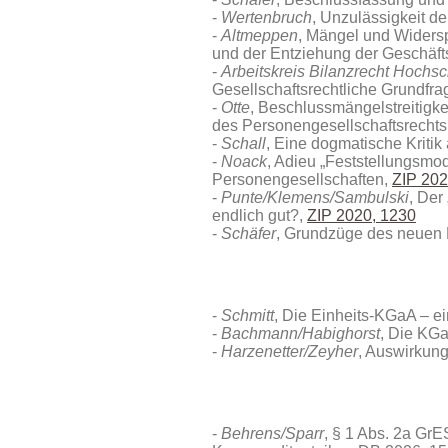
Wertenbruch
, Unzulässigkeit d
Altmeppen
, Mängel und Widers
und der Entziehung der Geschäft
Arbeitskreis Bilanzrecht Hochs
Gesellschaftsrechtliche Grundfra
Otte
, Beschlussmängelstreitigk
des Personengesellschaftsrechts
Schall
, Eine dogmatische Kriti
Noack
, Adieu „Feststellungsmo
Personengesellschaften,
ZIP 202
Punte/Klemens/Sambulski
, Der
endlich gut?,
ZIP 2020, 1230
Schäfer
, Grundzüge des neuen 
Schmitt
, Die Einheits-KGaA – e
Bachmann/Habighorst
, Die KGa
Harzenetter/Zeyher
, Auswirkung
Behrens/Sparr
, § 1 Abs. 2a Gr