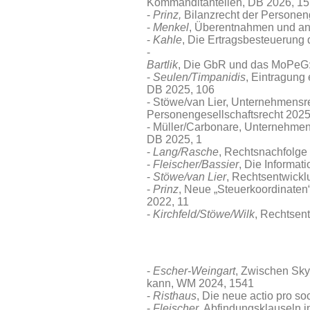
Kommanditanteilen, DB 2026, 1
Prinz,
Bilanzrecht der Personen
Menkel
, Überentnahmen und an
Kahle
, Die Ertragsbesteuerung 
Bartlik
, Die GbR und das MoPeG:
Seulen/Timpanidis
, Eintragung
DB 2025, 106
Stöwe/van Lier, Unternehmensr
Personengesellschaftsrecht 2025
Müller/Carbonare, Unternehmen
DB 2025, 1
Lang/Rasche
, Rechtsnachfolge
Fleischer/Bassier
, Die Informa
Stöwe/van Lier
, Rechtsentwick
Prinz
, Neue „Steuerkoordinate
2022, 11
Kirchfeld/Stöwe/Wilk
, Rechtsen
Escher-Weingart
, Zwischen Sky
kann
, WM 2024, 1541
Risthaus
, Die neue actio pro s
Fleischer
, Abfindungsklauseln