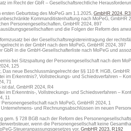
atz im Recht der GbR – Gesellschaftsrechtliche Herausforderun
 ersten Geburtstag des MoPeG am 1.1.2025,
GmbHR 2024, R3
 unbeschränkte Kommanditistenhaftung nach MoPeG, GmbHR 2
schen Personengesellschaften, GmbHR 2024, 897
sausübungsgesellschaften und die Folgen der Reform des anwal
ormzusatz bei der Gesellschaftsregistereintragung der recht
ngelrecht in der GmbH nach dem MoPeG, GmbHR 2024, 397
r GbR in die GmbH-Gesellschafterliste nach MoPeG und assozii
rdernis bei Sitzspaltung der Personengesellschaft nach dem Mo
2024, 125
r
, Das neue Beschlussmängelrecht der §§ 110 ff. HGB, GmbHR
i im Erkenntnis?, Vollstreckungs- und Schiedsverfahren – Kont
4, 71
 ist da!, GmbHR 2024, R4
ei im Erkenntnis‑, Vollstreckungs- und Schiedsverfahren – Kont
4, 11
der Personengesellschaft nach MoPeG, GmbHR 2024, 1
von Unternehmens- und Rechnungsabschlüssen im neuen Person
g gem. § 728 BGB nach der Reform des Personengesellschaft
nderwerbsteuer, wenn die Personengesellschaft keine Gesamth
 MoPeG-Steueranpassungsgesetzes vor,
GmbHR 2023, R192