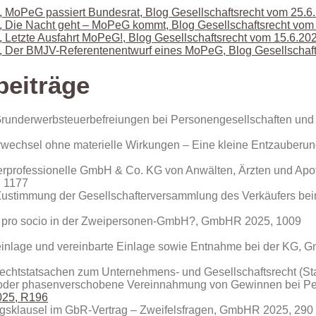
, MoPeG passiert Bundesrat, Blog Gesellschaftsrecht vom 25.6
, Die Nacht geht – MoPeG kommt, Blog Gesellschaftsrecht vom
, Letzte Ausfahrt MoPeG!, Blog Gesellschaftsrecht vom 15.6.20
h, Der BMJV-Referentenentwurf eines MoPeG, Blog Gesellschaf
beiträge
 Grunderwerbsteuerbefreiungen bei Personengesellschaften und
erwechsel ohne materielle Wirkungen – Eine kleine Entzauber
terprofessionelle GmbH & Co. KG von Anwälten, Ärzten und Apo
 1177
er Zustimmung der Gesellschafterversammlung des Verkäufers b
tio pro socio in der Zweipersonen-GmbH?, GmbHR 2025, 1009
einlage und vereinbarte Einlage sowie Entnahme bei der KG,
echtstatsachen zum Unternehmens- und Gesellschaftsrecht (S
 oder phasenverschobene Vereinnahmung von Gewinnen bei Pe
25, R196
ungsklausel im GbR-Vertrag – Zweifelsfragen, GmbHR 2025, 290