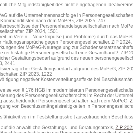
chtliche Mitgliedsfähigkeit des nicht eingetragenen Idealverein
eG auf die Unternehmensnachfolge in Personengesellschafte
es Kommanditisten nach dem MoPeG, ZIP 2025, 747
afterbeschlüsse der Personenhandelsgesellschaften nach MoPe
sellschafter, ZIP 2024, 1501
reit im Verein – Neue Impulse (und Probleme) durch das MoPe
er Haftungsansprüche gegen Personengesellschafter, ZIP 2024,
irkungen der MoPeG-Neuregelung zur Schadensersatznachhaftu
t die rechtsfähige Personengesellschaft eine Gesamthand?, ZIP 
licher Gestaltungsbedarf aufgrund des neuen personengesellsch
3, 2441
tsvertraglicher Gestaltungsbedarf aufgrund des MoPeG, ZIP 20
lschafter, ZIP 2023, 1222
ältigung negativer Kostenverteilungseffekte bei Beschlussmän
sweise von § 176 HGB im modernisierten Personengesellschafts
isierung des Personengesellschaftsrechts im Recht der Unter
ung ausscheidender Personengesellschafter nach dem MoPeG,
Z
ilegung von Beschlussmängelstreitigkeiten in Personengesells
sfähigkeit von im Feststellungsstreit auszutragenden Beschluss
uf die anwaltliche Gestaltungs- und Beratungspraxis,
ZIP 202
d Beschlussanfechtung in der Personenhandelsgesellschaft 