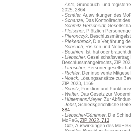
Ante
, Grundbuch- und registerre
2025, 2864
Schäfer,
Auswirkungen des MoP
Schanze
, Das Kontrollrecht d
Schmitz-Herscheidt
, Gesellsch
Fleischer
, Plötzlich Personenge
Pieronczyk
, Beschlussmängelst
Piekenbrock
, Die Verjährung d
Scheuch
, Risiken und Nebenw
Beuthien
, Ist, hat oder brauch
Liebscher,
Gesellschaftsvertrag
Beschlussmängelrechts, ZIP 202
Liebscher
, Personengesellschaf
Richter
, Der insolvente Mitgesel
Noack
, Lösungsansätze zur Bew
ZIP 2023, 1169
Scholz
, Funktion und Funktion
Walter
, Das Gesetz zur Modern
Hüttemann/Meyer
, Zur Abfind
Jobst
, Schiedsgerichtliche Be
884
Liebscher/Günthner
, Die Schied
MoPeG,
ZIP 2022, 713
Otte
, Auswirkungen des MoPeG a
Schäfer
, Beschlussfassung un