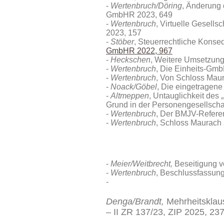
Wertenbruch/Döring
, Änderung 
GmbHR 2023, 649
Wertenbruch
, Virtuelle Gesel
2023, 157
Stöber
, Steuerrechtliche Kons
GmbHR 2022, 967
Heckschen
, Weitere Umsetzu
Wertenbruch
, Die Einheits-G
Wertenbruch
, Von Schloss Mau
Noack/Göbel
, Die eingetragen
Altmeppen
, Untauglichkeit des
Grund in der Personengesellsch
Wertenbruch
, Der BMJV-Refere
Wertenbruch
, Schloss Maurach 
Meier/Weitbrecht,
Beseitigung v
Wertenbruch
, Beschlussfassun
Denga/Brandt,
Mehrheitsklau
– II ZR 137/23, ZIP 2025, 23