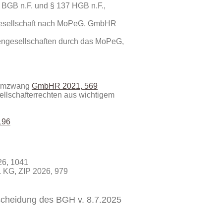
 BGB n.F. und § 137 HGB n.F.,
gesellschaft nach MoPeG, GmbHR
engesellschaften durch das MoPeG,
formzwang
GmbHR 2021, 569
ellschafterrechten aus wichtigem
196
26, 1041
. KG
, ZIP 2026, 979
scheidung des BGH v. 8.7.2025