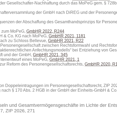
der Gesellschafter-Nachhaftung durch das MoPeG gem. § 728b
lschafterversammlung der GmbH nach DiREG und der Personen
equenzen der Abschaffung des Gesamthandsprinzips für Person
ng zum MoPeG,
GmbHR 2022, R244
mbH & Co. KG nach MoPeG,
GmbHR 2021, 1181
rach zu Schloss Bellevue,
GmbHR 2021, R22
e Personengesellschaft zwischen Rechtsformwahl und Rechts
 „aktienrechtlichen Anfechtungsmodells“ bei Entziehung von Ges
aft und der GmbH,
GmbHR 2021, 345
ntenentwurf eines MoPeG,
GmbHR 2021, 1
zur Reform des Personengesellschaftsrechts,
GmbHR 2020, R
on Doppeleintragungen im Personengesellschaftsrecht
, ZIP 20
g nach § 170 Abs. 2 HGB in der GmbH der Einheits-GmbH & Co
seln und Gesamtvermögensgeschäfte im Lichte der Ent
77,
ZIP 2026, 271