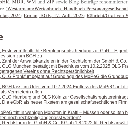
bHR
,
MDR
,
WM
und
ZIP
sowie Blog-Beiträge renommierter 
re (
Westermann/Wertenbruch, Handbuch Personengesellschaf
ntar, 2024
;
Erman, BGB, 17. Aufl. 2023
;
Röhricht/Graf von
e
, Erste veröffentlichte Berufungsentscheidung zur GbR – Eigenb
Revision zum BGH zu
, Zahl der Anwaltskanzleien in der Rechtsform der GmbH & Co.
, OLG München bestätigt mit Beschluss vom 10.2.2025 OLG Fra
ngetragenen Vereins ohne Rechtspersönlichkeit
, OLG Frankfurt bejaht auf Grundlage des MoPeG die Grundbuch
, BGH lässt im Urteil vom 10.7.2024 Einfluss des MoPeG auf di
ls Vermieterin offen
, OLG Hamburg und OLG Köln zur Gesellschaftsregistereintrag
, Die eGbR als neuer Fixstern am gesellschaftsrechtlichen Fi
oPeG tritt in wenigen Monaten in Kraft! – Müssen oder sollten 
ten noch rechtzeitig angepasst werden?
, Rechtsform der GmbH & Co. KG ab 1.8.2022 für Rechtsanwält