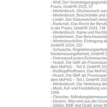
Wolf
, Der Voreintragungsgrunds
Praxis, GmbHR 2025, 57
Wertenbruch
, Glückwunsch zum
Wertenbruch
, Beschränkte und
Lieder
, Der Statuswechsel zwi
Radunski
, Das Recht der Beruf
in der Praxis, GmbHR 2024, 738
Wertenbruch
, Name und Rechtsf
Guntermann
, Das Beschlussmä
Wertenbruch/Alm,
Eintragung de
GmbHR 2024, 225
Schwacha
, Registrierungserfo
Niederlassungsfreiheit, GmbHR 
Fehrmann/Leclerc/Schirrmache
Noack,
Die GbR als Prozessparte
dem MoPeG – Teil II, GmbHR 202
Roßkopf/Hoffmann
, Das MoPeG
Noack
, Die GbR als Prozesspart
dem MoPeG – Teil I, GmbHR 202
Wertenbruch
, Die Vertretung 
Mock
, Auf- und Feststellung 
1066
Fleischer
, Abfindungsbemessun
Desens
, Was wird aus der Gru
Stöber
, BMF legt DiskE eines