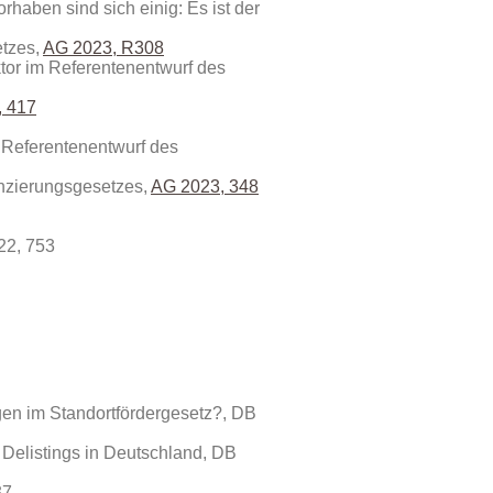
ben sind sich einig: Es ist der
etzes,
AG 2023, R308
or im Referentenentwurf des
, 417
 Referentenentwurf des
nzierungs­gesetzes,
AG 2023, 348
22, 753
gen im Standortfördergesetz?,
DB
Delistings in Deutschland,
DB
37