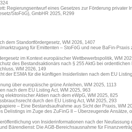
R324
tt: Regierungsentwurf eines Gesetzes zur Förderung privater I
rgesetz/StoFöG), GmbHR 2025, R299
ach dem Standortfördergesetz, WM 2026, 1407
lmarktzugang für Emittenten – StoFöG und neue BaFin-Praxis 
rdergesetz im Kontext europäischer Wettbewerbspolitik, WM 202
chutz des Bestandsaktionärs nach § 255 AktG bei ordentlichen
chluss, WM 2026, 149
cht der ESMA für die künftigen Insiderlisten nach dem EU Listi
dnung über europäische grüne Anleihen, WM 2025, 1113
nen nach dem EU Listing Act, WM 2025, 963
ung elektronischer Aktien nach dem eWpG, WM 2025, 825
ssbrauchsrecht durch den EU Listing Act, WM 2025, 293
rtpapiere – Eine Bestandsaufnahme aus Sicht der Praxis, WM 2
es Delistings im Zuge des ZuFinG II – Überzeugende Ansätze, 
Veröffentlichung von Insiderinformationen nach der Neufassun
 und Bärendienst: Die AGB-Bereichsausnahme für Finanzverträ