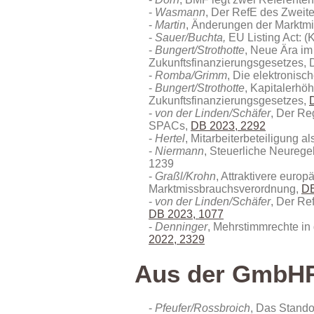
Wasmann
, Der RefE des Zweit
Martin
, Änderungen der Marktmi
Sauer/Buchta,
EU Listing Act: (
Bungert/Strothotte
, Neue Ära im
Zukunftsfinanzierungsgesetzes, 
Romba/Grimm
, Die elektronis
Bungert/Strothotte
, Kapitalerhö
Zukunftsfinanzierungsgesetzes,
von der Linden/Schäfer
, Der Re
SPACs,
DB 2023, 2292
Hertel
, Mitarbeiterbeteiligung 
Niermann
, Steuerliche Neurege
1239
Graßl/Krohn
, Attraktivere eur
Marktmissbrauchsverordnung,
DB
von der Linden/Schäfer
, Der Re
DB 2023, 1077
Denninger
, Mehrstimmrechte in
2022, 2329
Aus der GmbH
Pfeufer/Rossbroich
, Das Stand