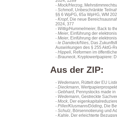
2024, 1289
Mock/Herzog
, Mehrstimmrechts
Schmoll
, Unbeschränkte Teilna
§§ 6 WpPG, 65a WpHG, WM 202
Kropf
, Die neue Bereichsausnah
2024, 377
Wittig/Hummelmeier
, Back to t
Meier
, Einführung der elektronis
Meier
, Einführung der elektronis
le Dandeck/Nies
, Das Zukunfts
Auswirkungen des § 255 AktG-R
Hippeli
, Reformen im öffentlic
Brauneck
, Kryptowertpapiere:
Aus der ZIP:
Wedemann
, Rüttelt der EU Lis
Dieckmann
, Wertpapierprospek
Gebhard
, Pennystocks made in
Wedemann
, Gestreckte Sachve
Mock
, Der eigenkapitalreduzie
Piller/Klusmann/Döding
, Die B
Schulz
, Börsennotierung und Ad
Kahle
, Der erleichterte Bezugs