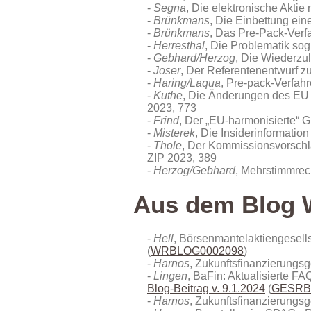
Segna
, Die elektronische Akti
Brünkmans
, Die Einbettung ei
Brünkmans
, Das Pre-Pack-Verf
Herresthal
, Die Problematik sog
Gebhard/Herzog
, Die Wiederzu
Joser
, Der Referentenentwurf z
Haring/Laqua
, Pre-pack-Verfah
Kuthe
, Die Änderungen des EU L
2023, 773
Frind
, Der „EU-harmonisierte“ 
Misterek
, Die Insiderinformatio
Thole
, Der Kommissionsvorschla
ZIP 2023, 389
Herzog/Gebhard
, Mehrstimmrec
Aus dem Blog W
Hell
, Börsenmantelaktiengesell
(
WRBLOG0002098
)
Harnos
, Zukunftsfinanzierungs
Lingen
, BaFin: Aktualisierte 
Blog-Beitrag v. 9.1.2024
(
GESRB
Harnos
, Zukunftsfinanzierungs