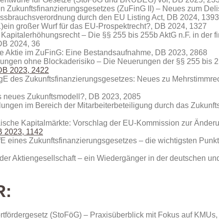
en Zukunftsfinanzierungsgesetzes (ZuFinG II) – Neues zum Deli
ssbrauchsverordnung durch den EU Listing Act, DB 2024, 1393
K)ein großer Wurf für das EU-Prospektrecht?, DB 2024, 1327
 Kapitalerhöhungsrecht – Die §§ 255 bis 255b AktG n.F. in der 
DB 2024, 36
che Aktie im ZuFinG: Eine Bestandsaufnahme, DB 2023, 2868
hungen ohne Blockaderisiko – Die Neuerungen der §§ 255 bis
DB 2023, 2422
gE des Zukunftsfinanzierungsgesetzes: Neues zu Mehrstimmre
als neues Zukunftsmodell?, DB 2023, 2085
lungen im Bereich der Mitarbeiterbeteiligung durch das Zukunf
opäische Kapitalmärkte: Vorschlag der EU-Kommission zur Änder
 2023, 1142
fE eines Zukunftsfinanzierungsgesetzes – die wichtigsten Punkt
 der Aktiengesellschaft – ein Wiedergänger in der deutschen u
R:
ortfördergesetz (StoFöG) – Praxisüberblick mit Fokus auf KM