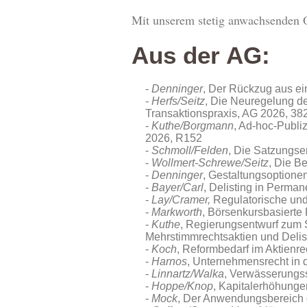
Mit unserem stetig anwachsenden O
Aus der AG:
Denninger
, Der Rückzug aus e
Herfs/Seitz
, Die Neuregelung de
Transaktionspraxis, AG 2026, 38
Kuthe/Borgmann
, Ad‑hoc-Publi
2026, R152
Schmoll/Felden
, Die Satzungse
Wollmert-Schrewe/Seitz
, Die B
Denninger
, Gestaltungsoptione
Bayer/Carl
, Delisting in Perma
Lay/Cramer,
Regulatorische und
Markworth
, Börsenkursbasiert
Kuthe
, Regierungsentwurf zum 
Mehrstimmrechtsaktien und Delis
Koch
, Reformbedarf im Aktienr
Harnos
, Unternehmensrecht in 
Linnartz/Walka
, Verwässerungs
Hoppe/Knop
, Kapitalerhöhung
Mock
, Der Anwendungsbereich 