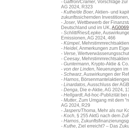
Gaffron/Cramer
, Vorschläge zur
AG 2024, R323
Kuthe/de Boer
, Aktien- und kap
zukunftssichernden Investitione
Joser
, Wettbewerb der Finanzst
Deutschland und im UK,
AG0069
Schlitt/Ries/Lepke
, Auswirkunge
Emissionen, AG 2024, 466
Kümpel
, Mehrstimmrechtsaktien
Heidel
, Anmerkungen zum Eigen
Verse
, Wertverwässerungsschut
Ceesay
, Mehrstimmrechtsaktie
Guntermann
, Krypto-Aktie & Co
von der Linden
, Neuerungen im
Schwarz
, Auswirkungen der Re
Harnos
, Börsenmantelaktienges
Linardatos
, Ausschluss der AGB
Denga
, Die e-Aktie, AG 2024, 1
Hellgardt
, Ad-hoc-Publizität bei
Mutter
, Zum Umgang mit dem “n
AG 2024, R29
Jaspers/Thoma
, Mehr als nur 
Koch
, § 255 AktG nach dem ZuF
Harnos
, Zukunftsfinanzierungs
Kuthe
, Ziel erreicht? – Das Zu