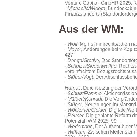
Venture Capital
, GmbHR 2025, 
Michaelis/Widera
, Bundeskabine
Finanzstandorts (Standortförde
Aus der WM:
Wolf
, Mehrstimmrechtsaktien n
Meyer
, Änderungen beim Kapita
427
Denga/Grottke
, Das Standortfö
Schulze/Stegenwallne
, Rechtss
vereinfachtem Bezugsrechtsauss
Stüber/Vogt
, Der Abschlussberi
Harnos
, Durchsetzung der Veror
Schulz/Flamme
, Aktienemissio
Mülbert/Konradi
, Die Verpfänd
Stüber
, Neuerungen im Marktmi
Wöckener/Glekler
, Digitale We
Reimer
, Die geplante Reform d
Potenzial, WM 2025, 99
Wedemann
, Der Aufschub der 
Wilhelm
, Zwischen Meilenstein