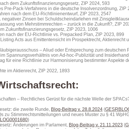
e nach dem Zukunftsfinanzierungsgesetz, ZIP 2024, 593
nes Pre-Pack-Verfahrens in die deutsche Insolvenzordnung, ZIP 
ahren nach dem EU‑Richtlinienentwurf, ZIP 2023, 2547
. negativer Zinsen bei Schuldscheindarlehen mit Zinsgleitklaus
lassung von Mehrstimmrechten – zurück in die Zukunft?, ZIP 20
um Zukunftsfinanzierungsgesetz, ZIP 2023, 1006
ren nach der EU-Richtlinie vs. Prepacked Plan, ZIP 2023, 899
isting Acts aus Emittentensicht im Prospektrecht, Aktienrecht
Gläubigerausschuss – Aliud oder Entsprechung zum deutschen 
n im Spannungsverhältnis von Ad-hoc-Publizität und Insiderhand
g für eine Richtlinie zur Harmonisierung bestimmter Aspekte 
hte im Aktienrecht, ZIP 2022, 1893
irtschaftsrecht:
schaften – Rechtliches Gerüst für die nächste Welle der SPACs
gesetz: die zweite Runde,
Blog-Beitrag v. 28.8.2024
(
GESRBLOG
FAQs zu Stimmrechtsmitteilungen und neues Muster zu § 41 Wp
LOG0001680
)
gesetz: Änderungen im Parlament,
Blog-Beitrag v. 21.11.2023
(
G