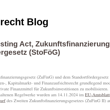
srecht Blog
isting Act, Zukunftsfinanzierun
ergesetz (StoFöG)
finanzierungsgesetz (ZuFinG) und dem Standortfördergesetz
en-, Kapitalmarkt- und Finanzaufsichtsrecht grundlegend mod
rivate Finanzmittel für Zukunftsinvestitionen zu mobilisieren
enthaltenen Regelwerke wurden am 14.11.2024 im
EU-Amtsblatt
urf
des Zweiten Zukunftsfinanzierungsgesetzes (ZuFinG II) a