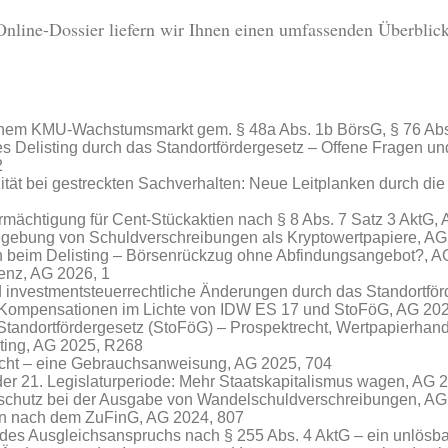
nline-Dossier liefern wir Ihnen einen umfassenden Überblic
inem KMU-Wachstumsmarkt gem. § 48a Abs. 1b BörsG, § 76 Ab
s Delisting durch das Standortfördergesetz – Offene Fragen u
2
zität bei gestreckten Sachverhalten: Neue Leitplanken durch di
rmächtigung für Cent-Stückaktien nach § 8 Abs. 7 Satz 3 AktG,
egebung von Schuldverschreibungen als Kryptowertpapiere, AG
n beim Delisting – Börsenrückzug ohne Abfindungsangebot?, A
nenz, AG 2026, 1
 investmentsteuerrechtliche Änderungen durch das Standortför
e Kompensationen im Lichte von IDW ES 17 und StoFöG
, AG 20
Standortfördergesetz (StoFöG) – Prospektrecht, Wertpapierhand
ting, AG 2025, R268
echt – eine Gebrauchsanweisung
, AG 2025, 704
der 21. Legislaturperiode: Mehr Staatskapitalismus wagen, AG 
schutz bei der Ausgabe von Wandelschuldverschreibungen, AG
en nach dem ZuFinG, AG 2024, 807
des Ausgleichsanspruchs nach § 255 Abs. 4 AktG – ein unlösb