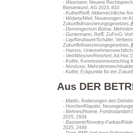
Wasmann,
Neuere Rechtsprechu
Börsenkurs!, AG 2023, 810
Kuthe/Reiff
, Aktienrechtliche 
Widany/Weil
, Neuerungen im AG
Zukunftsfinanzierungsgesetzes,
Denninger/von Bülow
, Mehrsti
Guntermann
, RefE ZuFinG: Vorh
Lay/Neubauer/Schäfer
, Verbes
Zukunftsfinanzierungsgesetzes,
Harnos
, Unternehmensrechtlich
Veil/Wiesner/Reichert
, Ad Hoc D
Kuthe
, Kommissionsvorschlag fü
Nicolussi
, Mehrstimmrechtsakti
Kuthe
, Eckpunkte für ein Zukun
Aus DER BETR
Martin
, Änderungen des Delisti
Horcher/Klapdor
, Neuregelunge
Behnes/Hoene
, Fondsstandort 
2025, 2934
Bassemir/Novotny-Farkas/Röde
2025, 2449
Dorn
, BMF legt zwei Referente