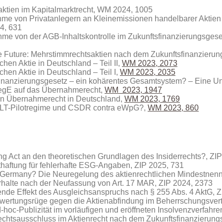
aktien im Kapitalmarktrecht, WM 2024, 1005
hme von Privatanlegern an Kleinemissionen handelbarer Aktien
4, 631
me von der AGB-Inhaltskontrolle im Zukunftsfinanzierungsges
he Future: Mehrstimmrechtsaktien nach dem Zukunftsfinanzieru
chen Aktie in Deutschland – Teil II,
WM 2023, 2073
chen Aktie in Deutschland – Teil I,
WM 2023, 2035
finanzierungsgesetz – ein kohärentes Gesamtsystem? – Eine U
egE auf das Übernahmerecht,
WM 2023, 1947
hen Übernahmerecht in Deutschland,
WM 2023, 1769
 DLT-Pilotregime und CSDR contra eWpG?,
WM 2023, 860
ting Act an den theoretischen Grundlagen des Insiderrechts?, ZI
thaftung für fehlerhafte ESG-Angaben, ZIP 2025, 731
 Germany? Die Neuregelung des aktienrechtlichen Mindestnenn
rhalte nach der Neufassung von Art. 17 MAR, ZIP 2024, 2373
rende Effekt des Ausgleichsanspruchs nach § 255 Abs. 4 AktG, 
ewertungsrüge gegen die Aktienabfindung im Beherrschungsvert
-hoc-Publizität im vorläufigen und eröffneten Insolvenzverfahre
rechtsausschluss im Aktienrecht nach dem Zukunftsfinanzierung