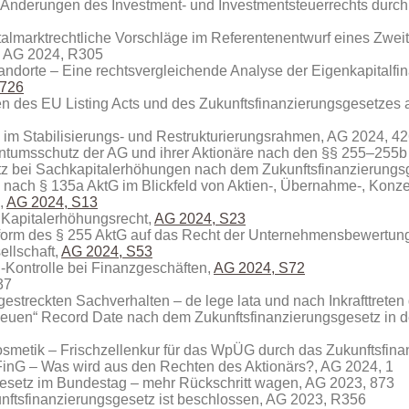
 Änderungen des Investment- und Investmentsteuerrechts durch 
italmarktrechtliche Vorschläge im Referentenentwurf eines Zwe
n, AG 2024, R305
andorte – Eine rechtsvergleichende Analyse der Eigenkapitalfi
726
n des EU Listing Acts und des Zukunftsfinanzierungsgesetzes a
 im Stabilisierungs- und Restrukturierungsrahmen, AG 2024, 4
tumsschutz der AG und ihrer Aktionäre nach den §§ 255–255b
z bei Sachkapitalerhöhungen nach dem Zukunftsfinanzierungs
n nach § 135a AktG im Blickfeld von Aktien‑, Übernahme‑, Kon
.,
AG 2024, S13
 Kapitalerhöhungsrecht,
AG 2024, S23
form des § 255 AktG auf das Recht der Unternehmensbewertun
ellschaft,
AG 2024, S53
-Kontrolle bei Finanzgeschäften,
AG 2024, S72
37
 gestreckten Sachverhalten – de lege lata und nach Inkrafttreten
euen“ Record Date nach dem Zukunftsfinanzierungsgesetz in 
Kosmetik – Frischzellenkur für das WpÜG durch das Zukunftsfin
inG – Was wird aus den Rechten des Aktionärs?, AG 2024, 1
gesetz im Bundestag – mehr Rückschritt wagen, AG 2023, 873
kunftsfinanzierungsgesetz ist beschlossen, AG 2023, R356