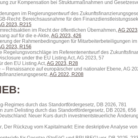
ng zur Kompensation bei Strukturmaßnahmen und Gesetzesvorha
Änderungen im Regierungsentwurf des Zukunftsfinanzierungsges
B-Recht: Bereichsausnahme für den Finanzdienstleistungssekt
AG 2023, R215
mmrechtsaktien im Recht der öffentlichen Übernahmen,
AG 2023
ang auf für die e‑Aktie,
AG 2023, 426
serung der Rahmenbedingungen für Mitarbeiterbeteiligungen im
AG 2023, R156
e Regelungsvorschläge im Referentenentwurf des Zukunftsfina
isclosure under the EU Listing Act, AG 2023, 57
r den EU Listing Act,
AG 2023, R28
e – Renaissance auf europäischer und nationaler Ebene, AG 20
ftsfinanzierungsgesetz,
AG 2022, R208
IEB:
ng-Regimes durch das Standortfördergesetz, DB 2026, 781
n zum Delisting durch das Standortfördergesetz, DB 2026, 656
Deutschland: Neuer Kurs durch investmentsteuerliche Änderun
r
, Der Rückzug vom Kapitalmarkt: Eine deskriptive Analyse von 
nentwürfe für Gesetze (StoFöG und BRUBEG) vor, DB 2025, 23