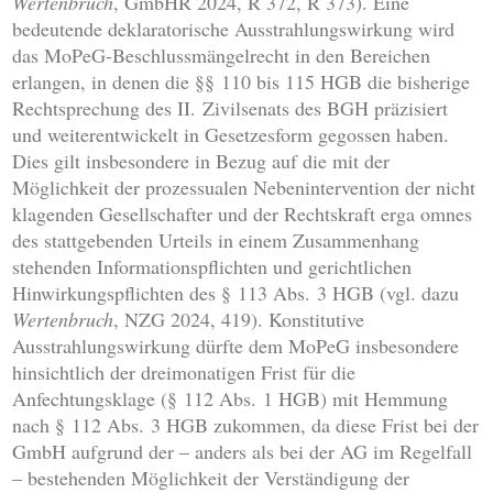
Wertenbruch
, GmbHR 2024, R 372, R 373). Eine
bedeutende deklaratorische Ausstrahlungswirkung wird
das MoPeG-Beschlussmängelrecht in den Bereichen
erlangen, in denen die §§ 110 bis 115 HGB die bisherige
Rechtsprechung des II. Zivilsenats des BGH präzisiert
und weiterentwickelt in Gesetzesform gegossen haben.
Dies gilt insbesondere in Bezug auf die mit der
Möglichkeit der prozessualen Nebenintervention der nicht
klagenden Gesellschafter und der Rechtskraft erga omnes
des stattgebenden Urteils in einem Zusammenhang
stehenden Informationspflichten und gerichtlichen
Hinwirkungspflichten des § 113 Abs. 3 HGB (vgl. dazu
Wertenbruch
, NZG 2024, 419). Konstitutive
Ausstrahlungswirkung dürfte dem MoPeG insbesondere
hinsichtlich der dreimonatigen Frist für die
Anfechtungsklage (§ 112 Abs. 1 HGB) mit Hemmung
nach § 112 Abs. 3 HGB zukommen, da diese Frist bei der
GmbH aufgrund der – anders als bei der AG im Regelfall
– bestehenden Möglichkeit der Verständigung der