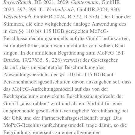
Bayer/Rauch
, DB 2021, 2609;
Guntermann
, GmbHR
2024, 397, 399 ff.;
Wertenbruch
, GmbHR 2024, 930;
Wertenbruch
, GmbHR 2024, R 372, R 373). Der Chor der
Stimmen, die eine weitgehende analoge Anwendung des
in den §§ 110 bis 115 HGB geregelten MoPeG-
Beschlussanfechtungsmodells auf die GmbH befürworten,
ist unüberhörbar, auch wenn nicht alle vom selben Blatt
singen. In der amtlichen Begründung zum MoPeG (BT-
Drucks. 19/27635, S. 228) verweist der Gesetzgeber
darauf, dass ungeachtet der Beschränkung des
Anwendungsbereichs der §§ 110 bis 115 HGB auf
Personenhandelsgesellschaften davon auszugehen sei, dass
das MoPeG-Anfechtungsmodell auf das von der
Rechtsprechung entwickelte Beschlussmängelrecht der
GmbH „ausstrahlen“ wird und als ein Vorbild für eine
entsprechende gesellschaftsvertragliche Vereinbarung bei
der GbR und der Partnerschaftsgesellschaft taugt. Das
MoPeG-Beschlussanfechtungsmodell trage damit, so die
Begründung, einerseits zu einer allgemeinen