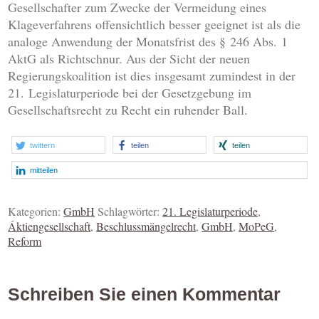
Gesellschafter zum Zwecke der Vermeidung eines
Klageverfahrens offensichtlich besser geeignet ist als die
analoge Anwendung der Monatsfrist des § 246 Abs. 1
AktG als Richtschnur. Aus der Sicht der neuen
Regierungskoalition ist dies insgesamt zumindest in der
21. Legislaturperiode bei der Gesetzgebung im
Gesellschaftsrecht zu Recht ein ruhender Ball.
twittern
teilen
teilen
mitteilen
Kategorien:
GmbH
Schlagwörter:
21. Legislaturperiode
,
Áktiengesellschaft
,
Beschlussmängelrecht
,
GmbH
,
MoPeG
,
Reform
Schreiben Sie einen Kommentar