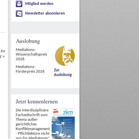
Mitglied werden
Newsletter abonnieren
Auslobung
Mediations-
 zu
Wissenschaftspreis
tz
»
2026
Mediations-
Zur
Förderpreis 2026
Auslobung
Jetzt kennenlernen
Die interdisziplinäre
Fachzeitschrift zum
Thema außer-
gerichtliches
Konfliktmanagement
- Pflichtlektüre nicht
nur für Mediatoren!