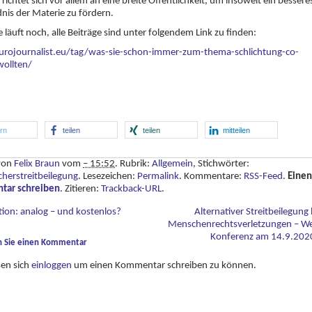
e richtet sich vor allem an eine breite Öffentlichkeit, um insoweit ein bessere
nis der Materie zu fördern.
e läuft noch, alle Beiträge sind unter folgendem Link zu finden:
eurojournalist.eu/tag/was-sie-schon-immer-zum-thema-schlichtung-co-
wollten/
ern
teilen
teilen
mitteilen
 von
Felix Braun
vom
– 15:52
. Rubrik:
Allgemein
, Stichwörter:
herstreitbeilegung
. Lesezeichen:
Permalink
. Kommentare:
RSS-Feed
.
Einen
ar schreiben
. Zitieren:
Trackback-URL
.
ion: analog – und kostenlos?
Alternativer Streitbeilegung 
Menschenrechtsverletzungen – W
Konferenz am 14.9.20
n Sie einen Kommentar
sen sich
einloggen
um einen Kommentar schreiben zu können.