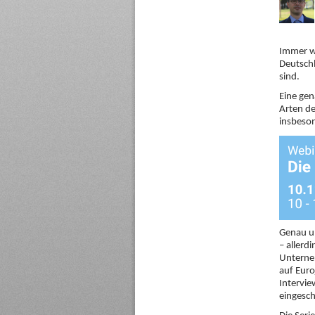
Immer wi
Deutsch
sind.
Eine gen
Arten de
insbeson
Genau um
– allerd
Unterneh
auf Euro
Intervie
eingesch