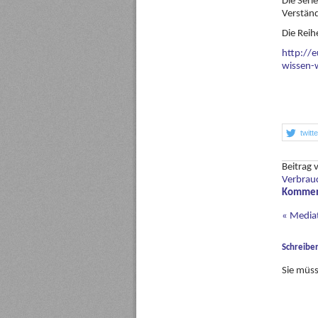
Die Seri
Verständ
Die Reih
http://
wissen-
twitt
Beitrag
Verbrauc
Komment
«
Mediat
Schreibe
Sie müs