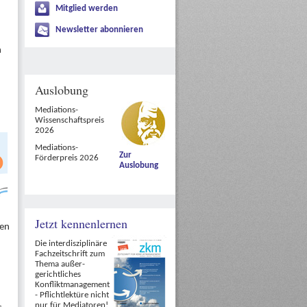
Mitglied werden
Newsletter abonnieren
n
Auslobung
Mediations-
Wissenschaftspreis
2026
Mediations-
Zur
Förderpreis 2026
Auslobung
Jetzt kennenlernen
gen
Die interdisziplinäre
Fachzeitschrift zum
Thema außer-
gerichtliches
Konfliktmanagement
- Pflichtlektüre nicht
nur für Mediatoren!