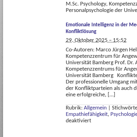
M.Sc. Psychology, Kompetenz
Personalpsychologie der Univ
Emotionale Intelligenz in der Me
Konfliktlösung
29. Oktober 2025 – 15:52
Co-Autoren: Marco Jürgen Hel
Kompetenzzentrum für Angewa
Universität Bamberg Prof. Dr. 
Kompetenzzentrums für Angew
Universität Bamberg Konflikte
Der professionelle Umgang mi
der Konfliktparteien als auch d
eine erfolgreiche, […]
Rubrik:
Allgemein
|
Stichwört
Empathiefähigkeit
,
Psychologi
für
deaktiviert
Emotionale
Intelligenz
in