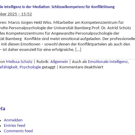
e Intelligenz in der Mediation: Schlüsselkompetenz für Konfliktlösung
ober 2025 – 15:52
ren: Marco Jürgen Held Wiss. Mitarbeiter am Kompetenzzentrum für
te Personalpsychologie der Universität Bamberg Prof. Dr. Astrid Schütz
 des Kompetenzzentrums für Angewandte Personalpsychologie der
tät Bamberg Konflikte sind meist emotional aufgeladen. Der professionelle
it diesen Emotionen – sowohl denen der Konfliktparteien als auch den
 ist daher essenziell für eine erfolgreiche, […]
 von
Melissa Schütz
|
Rubrik:
Allgemein
|
Auch als
Emotionale Intelligenz
,
für
efähigkeit
,
Psychologie
getaggt
|
Kommentare deaktiviert
Emotionale
Intelligenz
in
der
Mediation:
Schlüsselkompet
für
ta
Konfliktlösung
Anmelden
Entries feed
Comments feed