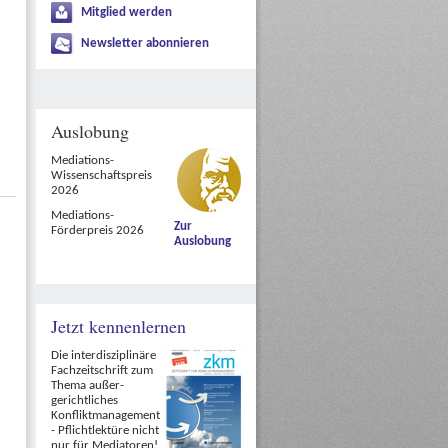
Mitglied werden
Newsletter abonnieren
Auslobung
Mediations-
Wissenschaftspreis
2026
Mediations-
Zur
Förderpreis 2026
Auslobung
Jetzt kennenlernen
enz
Die interdisziplinäre
Fachzeitschrift zum
Thema außer-
gerichtliches
Konfliktmanagement
- Pflichtlektüre nicht
nur für Mediatoren!