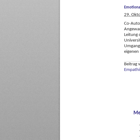
Emotional
29. Okt
Co-Auto
Angewand
Leitung
Universi
Umgang m
eigenen –
Beitrag
Empathi
Me