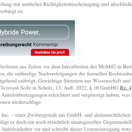
tellung mit amtlicher Richtigkeitsbescheinigung und abschließ
erbürgt ist.
afterlisten aus Zeiten vor dem Inkrafttreten des MoMiG in Be
en, die mühselige Nachverfolgungen der formellen Rechtsinha
itgehend erübrigt. Gewichtige Stimmen aus Wissenschaft und 
hristoph Seibt
in Scholz, 13. Aufl. 2022, § 16 GmbHG
Rz. 4
 Anteilsübertragungen erleichtert und vergünstigt haben, was
ionen niederschlage.
nc. – einer Zwittergestalt aus GmbH- und aktienrechtlichen E
ägt er doch ein noch ersichtlich unausgereiftes Gegenmodell 
Anteilsinhaber vor und schreibt dieser Listeneintragung trotz