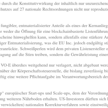
durch die Konstitutivwirkung der inhaltlich nur unzureichend
chutzes auf 27 nationale Rechtsordnungen nicht nur reproduzi
 fungibler, entmaterialisierter Anteile als eines der Kernanl
r weder die Öffnung für eine blockchainbasierte Listenführu
scheine hinweghelfen kann, sondern allenfalls eine stärkere
diger Entmaterialisierung, was die EU Inc. jedoch endgültig s
ranrückte. Schweißperlen wird dem privaten Listenersteller 
gung auf die Stirn treiben, sondern die Gewährleistung einer i
O-E überdies weitgehend nur verlagert, nicht abgebaut werd
nüber der Körperschaftssteuerstelle, die bislang zuverlässig
ftig eine weitere Pflichtaufgabe im Verantwortungsbereich des
ip“ europäischer Start-ups und Scale-ups, dem der Verordnun
erung weiteren Nährboden erhalten. US-Investoren dürften sic
us verwickelten) nationalen Korrekturverfahren sowie einstwei