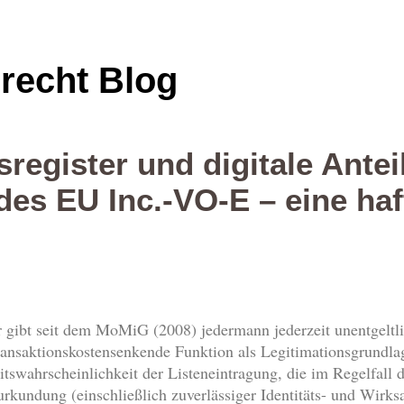
srecht Blog
lsregister und digitale Ante
es EU Inc.-VO-E – eine haf
 gibt seit dem MoMiG (2008) jedermann jederzeit unentgeltli
 transaktionskostensenkende Funktion als Legitimationsgrundla
itswahrscheinlichkeit der Listeneintragung, die im Regelfall d
urkundung (einschließlich zuverlässiger Identitäts- und Wirk