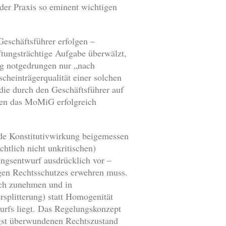
der Praxis so eminent wichtigen
Geschäftsführer erfolgen –
ftungsträchtige Aufgabe überwälzt,
ung notgedrungen nur „nach
cheinträgerqualität einer solchen
 die durch den Geschäftsführer auf
enen das MoMiG erfolgreich
ende Konstitutivwirkung beigemessen
chtlich nicht unkritischen)
ungsentwurf ausdrücklich vor –
ligen Rechtsschutzes erwehren muss.
lich zunehmen und in
splitterung) statt Homogenität
urfs liegt. Das Regelungskonzept
ngst überwundenen Rechtszustand