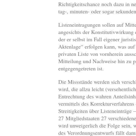
Richtigkeitschance noch dazu in n
tag-, minuten- oder sogar sekunde
Listeneintragungen sollen auf Mitt
angesichts der Konstitutivwirkung 
der er selbst im Fall eigener juri
Aktenlage“ erfolgen kann, was auf 
privaten Liste von vornherein aussc
Mitteilung und Nachweise hin zu pf
entgegengetreten ist.
Die Missstände werden sich verschl
wird, die allzu leicht (versehentlic
Entrechtung des wahren Anteilsinha
vermittels des Korrekturverfahrens
Streitigkeiten über Listeneinträge
27 Mitgliedstaaten 27 verschiedene
wird unweigerlich die Folge sein,
des Verordnungsentwurfs fällt dam