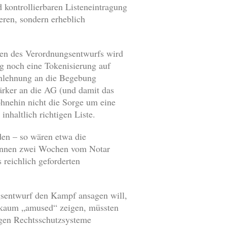
 kontrollierbaren Listeneintragung
eren, sondern erheblich
iegen des Verordnungsentwurfs wird
ng noch eine Tokenisierung auf
 Anlehnung an die Begebung
tärker an die AG (und damit das
ohnehin nicht die Sorge um eine
nhaltlich richtigen Liste.
en – so wären etwa die
 binnen zwei Wochen vom Notar
 reichlich geforderten
gsentwurf den Kampf ansagen will,
h kaum „amused“ zeigen, müssten
ligen Rechtsschutzsysteme