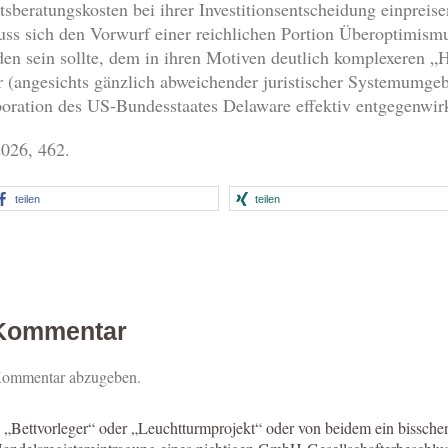
beratungskosten bei ihrer Investitionsentscheidung einpreis
ss sich den Vorwurf einer reichlichen Portion Überoptimismu
den sein sollte, dem in ihren Motiven deutlich komplexeren 
er (angesichts gänzlich abweichender juristischer Systemumg
oration des US-Bundesstaates Delaware effektiv entgegenwir
026, 462.
teilen
teilen
 Kommentar
Kommentar abzugeben.
„Bettvorleger“ oder „Leuchtturmprojekt“ oder von beidem ein bissche