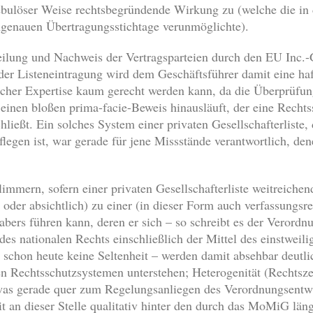
ebulöser Weise rechtsbegründende Wirkung zu (welche die in 
ngenauen Übertragungsstichtage verunmöglichte).
eilung und Nachweis der Vertragsparteien durch den EU Inc.-
der Listeneintragung wird dem Geschäftsführer damit eine ha
stischer Expertise kaum gerecht werden kann, da die Überprüf
einen bloßen prima-facie-Beweis hinausläuft, der eine Rechtss
hließt. Ein solches System einer privaten Gesellschafterliste,
legen ist, war gerade für jene Missstände verantwortlich, d
immern, sofern einer privaten Gesellschafterliste weitreich
h oder absichtlich) zu einer (in dieser Form auch verfassungsre
bers führen kann, deren er sich – so schreibt es der Verordn
 des nationalen Rechts einschließlich der Mittel des einstwei
 – schon heute keine Seltenheit – werden damit absehbar deut
n Rechtsschutzsystemen unterstehen; Heterogenität (Rechtszer
 was gerade quer zum Regelungsanliegen des Verordnungsentw
it an dieser Stelle qualitativ hinter den durch das MoMiG lä