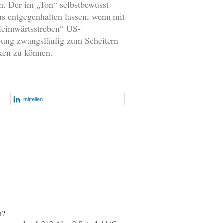
en. Der im „Ton“ selbstbewusst
s entgegenhalten lassen, wenn mit
„Heimwärtsstreben“ US-
ebung zwangsläufig zum Scheitern
ken zu können.
mitteilen
n?