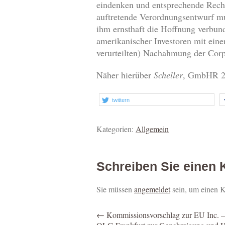
eindenken und entsprechende Rechts
auftretende Verordnungsentwurf mu
ihm ernsthaft die Hoffnung verbun
amerikanischer Investoren mit ein
verurteilten) Nachahmung der Corp
Näher hierüber
Scheller
, GmbHR 2
twittern
Kategorien:
Allgemein
Schreiben Sie einen
Sie müssen
angemeldet
sein, um einen 
←
Kommissionsvorschlag zur EU Inc. – 