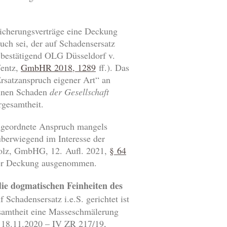
sicherungsverträge eine Deckung
ch sei, der auf Schadensersatz
.; bestätigend OLG Düsseldorf v.
Wentz,
GmbHR 2018, 1289
ff.). Das
rsatzanspruch eigener Art“ an
einen Schaden
der Gesellschaft
rgesamtheit.
geordnete Anspruch mangels
überwiegend im Interesse der
holz, GmbHG, 12. Aufl. 2021,
§ 64
der Deckung ausgenommen.
ie dogmatischen Feinheiten des
 Schadensersatz i.e.S. gerichtet ist
esamtheit eine Masseschmälerung
v. 18.11.2020 – IV ZR 217/19,