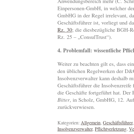
Anwendungsbereich mehr (C. Sc
Einpersonen-GmbH, in welcher der A
GmbHG in der Regel irrelevant, da 
Geschäftsführer ist, vorliegt und d
Rz. 30
; die diesbezügliche BGH-
Rz. 25 – „ConsulTrust“).
4. Problemfall: wissentliche Pfli
Weiter zu beachten gilt es, dass ei
den üblichen Regelwerken der D&O
Insolvenzverwalter kann deshalb 
Geschäftsführer die Insolvenzreife 
die Geschäfte fortgeführt hat. Der 
Bitter
, in Scholz, GmbHG, 12. Auf
zurückverwiesen.
Kategorien:
Allgemein
,
Geschäftsführer
Insolvenzverwalter
,
Pflichtverletzung
,
Ve