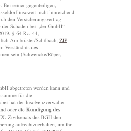
 Bei seiner gegenteiligen,
seldorf insoweit nicht hinreichend
rch den Versicherungsvertrag
 ob der Schaden bei „der GmbH“
2019, § 64 Rz. 44;
rlich Armbrüster/Schilbach,
ZIP
em Verständnis des
ommen sein (Schwencke/Röper,
GmbH abgetreten werden kann und
gssumme für die
bei hat der Insolvenzverwalter
Kündigung des
tand oder die
s IX. Zivilsenats des BGH dem
cherung aufrechtzuerhalten, um ihn