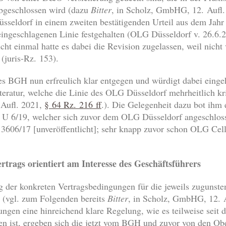
abgeschlossen wird (dazu
Bitter
, in Scholz, GmbHG, 12. Aufl
sseldorf in einem zweiten bestätigenden Urteil aus dem Jahr
 eingeschlagenen Linie festgehalten (OLG Düsseldorf v. 26
nicht einmal hatte es dabei die Revision zugelassen, weil nicht
juris-Rz. 153).
des BGH nun erfreulich klar entgegen und würdigt dabei ein
eratur, welche die Linie des OLG Düsseldorf mehrheitlich krit
 Aufl. 2021,
§ 64 Rz. 216 ff
.). Die Gelegenheit dazu bot ihm
 U 6/19, welcher sich zuvor dem OLG Düsseldorf angeschlosse
06/17 [unveröffentlicht]; sehr knapp zuvor schon OLG Celle
rtrags orientiert am Interesse des Geschäftsführers
 der konkreten Vertragsbedingungen für die jeweils zugunste
(vgl. zum Folgenden bereits
Bitter
, in Scholz, GmbHG, 12. 
ngen eine hinreichend klare Regelung, wie es teilweise seit
llen ist, ergeben sich die jetzt vom BGH und zuvor von den Ob