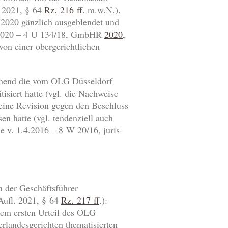
. 2021, § 64
Rz. 216 ff
. m.w.N.).
 2020 gänzlich ausgeblendet und
.6.2020 – 4 U 134/18, GmbHR
2020,
 von einer obergerichtlichen
gehend die vom OLG Düsseldorf
isiert hatte (vgl. die Nachweise
 eine Revision gegen den Beschluss
n hatte (vgl. tendenziell auch
 v. 1.4.2016 – 8 W 20/16, juris-
n der Geschäftsführer
Aufl. 2021, § 64
Rz. 217 ff
.):
 dem ersten Urteil des OLG
erlandesgerichten thematisierten