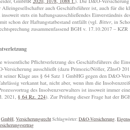
hneider, GmbHR
2020, 1078, 1088 f.
). Die D&O-Versicherung i
lleingesellschafter auch Geschäftsführer ist, auch für die k
insoweit stets ein haftungsausschließendes Einverständnis des
amit schon der Haftungstatbestand entfällt (vgl.
Bitter
, in Sch
Rechtsprechung zusammenfassend BGH v. 17.10.2017 – KZR 2
chtverletzung
ne wissentliche Pflichtverletzung des Geschäftsführers die Ein
-Versicherung ausschließt (dazu Primozic/Nöller, ZInsO 201
mit seiner Klage aus § 64 Satz 1 GmbHG gegen den D&O-Versi
fahrlässig verkannt hat, nicht aber, wenn ihm die Insolvenzre
Prozessvortrag des Insolvenzverwalters ist insoweit immer ein
l. 2021,
§ 64 Rz. 224
). Zur Prüfung dieser Frage hat der B
,
GmbH
,
Versicherungsrecht
Schlagwörter:
D&O-Versicherung
,
Eigens
rsicherungsvertrag