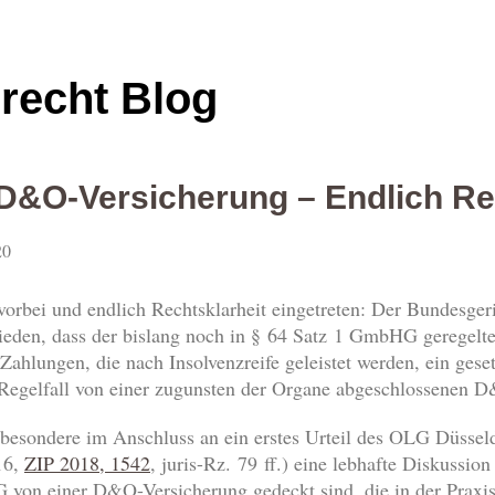
srecht Blog
&O-Versicherung – Endlich Rec
20
vorbei und endlich Rechtsklarheit eingetreten: Der Bundesger
ieden, dass der bislang noch in § 64 Satz 1 GmbHG geregelte
Zahlungen, die nach Insolvenzreife geleistet werden, ein gese
 Regelfall von einer zugunsten der Organe abgeschlossenen D&
insbesondere im Anschluss an ein erstes Urteil des OLG Düss
16,
ZIP 2018, 1542
, juris-Rz. 79 ff.) eine lebhafte Diskussio
on einer D&O-Versicherung gedeckt sind, die in der Praxis 