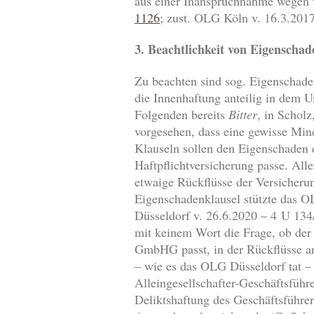
aus einer Inanspruchnahme wegen 
1126
; zust. OLG Köln v. 16.3.2017
3. Beachtlichkeit von Eigenschad
Zu beachten sind sog. Eigenschad
die Innenhaftung anteilig in dem U
Folgenden bereits
Bitter
, in Schol
vorgesehen, dass eine gewisse Mind
Klauseln sollen den Eigenschaden 
Haftpflichtversicherung passe. Alle
etwaige Rückflüsse der Versicherun
Eigenschadenklausel stützte das O
Düsseldorf v. 26.6.2020 – 4 U 134
mit keinem Wort die Frage, ob der
GmbHG passt, in der Rückflüsse an
– wie es das OLG Düsseldorf tat –
Alleingesellschafter-Geschäftsführ
Deliktshaftung des Geschäftsführe