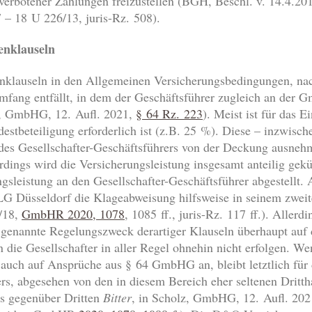
verbotener Zahlungen freizustellen (BGH, Beschl. v. 14.4.2
 – 18 U 226/13, juris-Rz. 508).
enklauseln
enklauseln in den Allgemeinen Versicherungsbedingungen, na
mfang entfällt, in dem der Geschäftsführer zugleich an der Gm
z, GmbHG, 12. Aufl. 2021,
§ 64 Rz. 223
). Meist ist für das E
estbeteiligung erforderlich ist (z.B. 25 %). Diese – inzwisc
des Gesellschafter-Geschäftsführers von der Deckung ausneh
rdings wird die Versicherungsleistung insgesamt anteilig gekü
gsleistung an den Gesellschafter-Geschäftsführer abgestellt. 
LG Düsseldorf die Klageabweisung hilfsweise in seinem zwei
/18,
GmbHR 2020, 1078
, 1085 ff., juris-Rz. 117 ff.). Allerd
 genannte Regelungszweck derartiger Klauseln überhaupt auf d
 die Gesellschafter in aller Regel ohnehin nicht erfolgen. W
 auch auf Ansprüche aus § 64 GmbHG an, bleibt letztlich fü
ers, abgesehen von den in diesem Bereich eher seltenen Dritth
rs gegenüber Dritten
Bitter
, in Scholz, GmbHG, 12. Aufl. 20