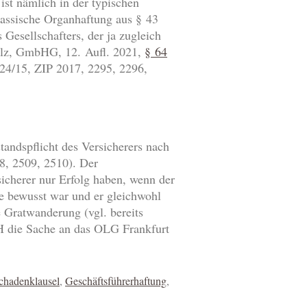
st nämlich in der typischen
lassische Organhaftung aus § 43
 Gesellschafters, der ja zugleich
olz, GmbHG, 12. Aufl. 2021,
§ 64
4/15, ZIP 2017, 2295, 2296,
standspflicht des Versicherers nach
8, 2509, 2510). Der
cherer nur Erfolg haben, wenn der
ife bewusst war und er gleichwohl
e Gratwanderung (vgl. bereits
GH die Sache an das OLG Frankfurt
chadenklausel
,
Geschäftsführerhaftung
,