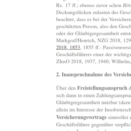
Rz. 17 ff.; ebenso zuvor schon
Bitt
Deckungslücken zulasten des Gesch
beachtet, dass es bei der Versiche
geschützten Person, also den Gesc
oder der Gläubigergesamtheit ents
Markgraf/Henrich, NZG 2018, 1290,
2018, 1853
, 1855 ff.: Passivenver
Geschäftsführers einer der wichti
ZInsO 2018, 1937, 1940; Wilhelm,
2. Inanspruchnahme des Versiche
Freistellungsanspruch
Über den
d
sich dann in einen Zahlungsanspru
Gläubigergesamtheit nutzbar (daz
allein im Interesse der Insolvenzs
Versicherungsvertrags
sinnvoller 
Geschäftsführer gegenüber verpflic