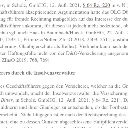
er
, in Scholz, GmbHG, 12. Aufl. 2021,
§ 64 Rz. 220
m.w.N.).
äftsführers akzeptierenden Argumentation hatte das OLG Düs
rung für fremde Rechnung maßgeblich auf das Interesse der du
häftsführer ankommt; für diesen ist jedoch nicht bedeutend,
teht (vgl. auch Haas in Baumbach/Hueck, GmbHG, 22. Aufl. 
 1293 f.; Primozic/Nöller, ZInsO 2018, 2509, 2511; ausfüh
sicherung; Gläubigerschutz als Reflex). Vielmehr kann nach d
gsten Haftungsfälle nicht von der D&O-Versicherung ausgen
 ZInsO 2019, 768, 769).
rers durch die Insolvenzverwalter
es Geschäftsführers gegen den Versicherer, welcher an die 
ch umwandelt, macht der Insolvenzverwalter die Versicherun
u
Bitter
, in Scholz, GmbHG, 12. Aufl. 2021, § 64 Rz. 221). Da
chuldnerin und ihrer Gläubiger zu entscheiden, ob der Fortbes
erscheint. Nicht hingegen ist er nach der Rechtsprechung de
htet, eine zu dessen Gunsten abgeschlossene Haftpflichtversi