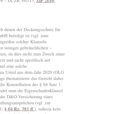
016 – IX ZR 161/15,
ZIP 2016,
ch denen der Deckungsschutz für
bH beteiligt ist (vgl. zum
ingreifen solcher Klauseln
hen weniger gebräuchlichen –
men, da dies nicht zum Zweck einer
rzt und nicht spezifisch auf
Auf eine solche
ten Urteil aus dem Jahr 2020 (OLG
ings thematisierte das Gericht dabei
ie Konstellation des § 64 Satz 1
endet man die Eigenschadenklausel
r die D&O-Versicherung eines
aftungsansprüchen (vgl. zur
21,
§ 64 Rz. 383 ff.
), nahezu kein