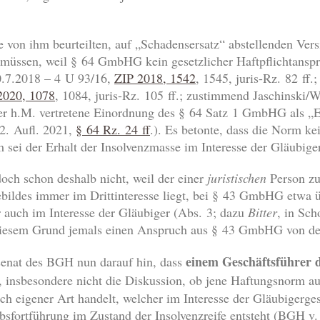
 von ihm beurteilten, auf „Schadensersatz“ abstellenden Ver
 müssen, weil § 64 GmbHG kein gesetzlicher Haftpflichtanspru
20.7.2018 – 4 U 93/16,
ZIP 2018, 1542
, 1545, juris-Rz. 82 ff
020, 1078
, 1084, juris-Rz. 105 ff.; zustimmend Jaschinski/
der h.M. vertretene Einordnung des § 64 Satz 1 GmbHG als „E
2. Aufl. 2021,
§ 64 Rz. 24 ff
.). Es betonte, dass die Norm k
sei der Erhalt der Insolvenzmasse im Interesse der Gläubige
och schon deshalb nicht, weil der einer
juristischen
Person zu
Gebildes immer im Drittinteresse liegt, bei § 43 GmbHG etwa 
r auch im Interesse der Gläubiger (Abs. 3; dazu
Bitter
, in Sc
 diesem Grund jemals einen Anspruch aus § 43 GmbHG von 
einem Geschäftsführer d
senat des BGH nun darauf hin, dass
, insbesondere nicht die Diskussion, ob jene Haftungsnorm auf
uch eigener Art handelt, welcher im Interesse der Gläubigerg
ebsfortführung im Zustand der Insolvenzreife entsteht (BGH 