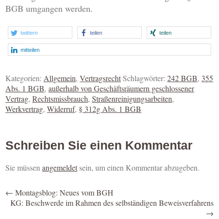
BGB umgangen werden.
twittern
teilen
teilen
mitteilen
Kategorien:
Allgemein
,
Vertragsrecht
Schlagwörter:
242 BGB
,
355
Abs. 1 BGB
,
außerhalb von Geschäftsräumern geschlossener
Vertrag
,
Rechtsmissbrauch
,
Straßenreinigungsarbeiten
,
Werkvertrag
,
Widerruf
,
§ 312g Abs. 1 BGB
Schreiben Sie einen Kommentar
Sie müssen
angemeldet
sein, um einen Kommentar abzugeben.
←
Montagsblog: Neues vom BGH
KG: Beschwerde im Rahmen des selbständigen Beweisverfahrens
→