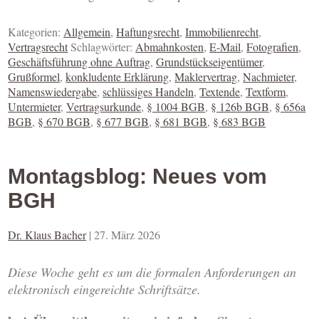
Kategorien:
Allgemein
,
Haftungsrecht
,
Immobilienrecht
,
Vertragsrecht
Schlagwörter:
Abmahnkosten
,
E-Mail
,
Fotografien
,
Geschäftsführung ohne Auftrag
,
Grundstückseigentümer
,
Grußformel
,
konkludente Erklärung
,
Maklervertrag
,
Nachmieter
,
Namenswiedergabe
,
schlüssiges Handeln
,
Textende
,
Textform
,
Untermieter
,
Vertragsurkunde
,
§ 1004 BGB
,
§ 126b BGB
,
§ 656a
BGB
,
§ 670 BGB
,
§ 677 BGB
,
§ 681 BGB
,
§ 683 BGB
Montagsblog: Neues vom
BGH
Dr. Klaus Bacher
|
27. März 2026
Diese Woche geht es um die formalen Anforderungen an
elektronisch eingereichte Schriftsätze.