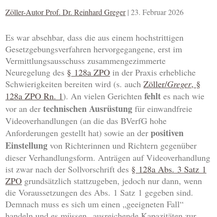
Zöller-Autor Prof. Dr. Reinhard Greger
|
23. Februar 2026
Es war absehbar, dass die aus einem hochstrittigen
Gesetzgebungsverfahren hervorgegangene, erst im
Vermittlungsausschuss zusammengezimmerte
Neuregelung des
§ 128a ZPO
in der Praxis erhebliche
Schwierigkeiten bereiten wird (s. auch
Zöller/
Greger
, §
fehlt
128a ZPO Rn. 1
). An vielen Gerichten
es nach wie
technischen Ausrüstung
vor an der
für einwandfreie
Videoverhandlungen (an die das BVerfG hohe
positiven
Anforderungen gestellt hat) sowie an der
Einstellung
von Richterinnen und Richtern gegenüber
dieser Verhandlungsform. Anträgen auf Videoverhandlung
ist zwar nach der Sollvorschrift des
§ 128a Abs. 3 Satz 1
ZPO
grundsätzlich stattzugeben, jedoch nur dann, wenn
die Voraussetzungen des Abs. 1 Satz 1 gegeben sind.
Demnach muss es sich um einen „geeigneten Fall“
handeln und es müssen „ausreichende Kapazitäten zur