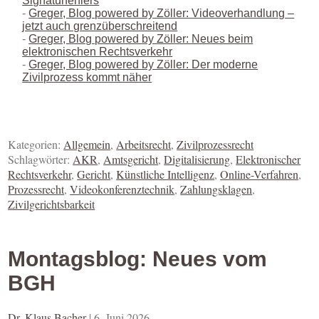
Signaturfehlers
Greger, Blog powered by Zöller: Videoverhandlung –
jetzt auch grenzüberschreitend
Greger, Blog powered by Zöller: Neues beim
elektronischen Rechtsverkehr
Greger, Blog powered by Zöller: Der moderne
Zivilprozess kommt näher
Kategorien:
Allgemein
,
Arbeitsrecht
,
Zivilprozessrecht
Schlagwörter:
AKR
,
Amtsgericht
,
Digitalisierung
,
Elektronischer
Rechtsverkehr
,
Gericht
,
Künstliche Intelligenz
,
Online-Verfahren
,
Prozessrecht
,
Videokonferenztechnik
,
Zahlungsklagen
,
Zivilgerichtsbarkeit
Montagsblog: Neues vom
BGH
Dr. Klaus Bacher
|
6. Juni 2026