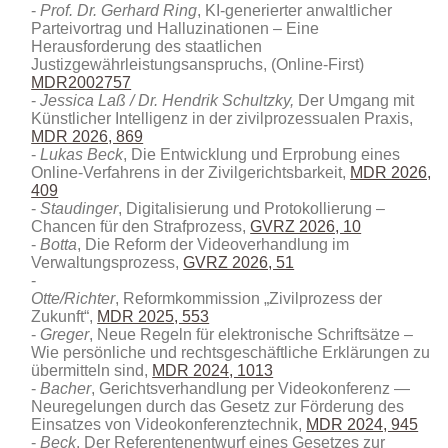
Prof. Dr. Gerhard Ring
, KI-generierter anwaltlicher
Parteivortrag und Halluzinationen – Eine
Herausforderung des staatlichen
Justizgewährleistungsanspruchs, (Online-First)
MDR2002757
Jessica Laß / Dr. Hendrik Schultzky,
Der Umgang mit
Künstlicher Intelligenz in der zivilprozessualen Praxis,
MDR 2026, 869
Lukas Beck
, Die Entwicklung und Erprobung eines
Online-Verfahrens in der Zivilgerichtsbarkeit,
MDR 2026,
409
Staudinger
, Digitalisierung und Protokollierung –
Chancen für den Strafprozess,
GVRZ 2026, 10
Botta
, Die Reform der Videoverhandlung im
Verwaltungsprozess,
GVRZ 2026, 51
Otte/Richter
, Reformkommission „Zivilprozess der
Zukunft“,
MDR 2025, 553
Greger
, Neue Regeln für elektronische Schriftsätze –
Wie persönliche und rechtsgeschäftliche Erklärungen zu
übermitteln sind,
MDR 2024, 1013
Bacher
, Gerichtsverhandlung per Videokonferenz —
Neuregelungen durch das Gesetz zur Förderung des
Einsatzes von Videokonferenztechnik,
MDR 2024, 945
Beck
, Der Referentenentwurf eines Gesetzes zur