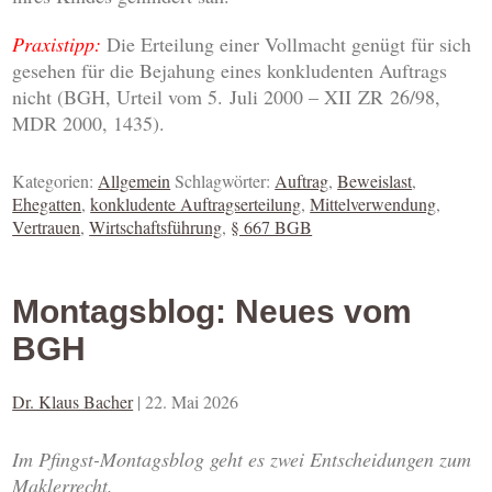
Praxistipp:
Die Erteilung einer Vollmacht genügt für sich
gesehen für die Bejahung eines konkludenten Auftrags
nicht (BGH, Urteil vom 5. Juli 2000 – XII ZR 26/98,
MDR 2000, 1435).
Kategorien:
Allgemein
Schlagwörter:
Auftrag
,
Beweislast
,
Ehegatten
,
konkludente Auftragserteilung
,
Mittelverwendung
,
Vertrauen
,
Wirtschaftsführung
,
§ 667 BGB
Montagsblog: Neues vom
BGH
Dr. Klaus Bacher
|
22. Mai 2026
Im Pfingst-Montagsblog geht es zwei Entscheidungen zum
Maklerrecht.