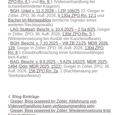
ZPO Rn. 4.
1 und
Rn. 9.
1 (Videoverhandlung bei
schwerbehinderter Klägerin)
BGH, Urteil v. 11.3.2026 – I ZR 106/25
22, Greger in
Zöller, ZPO, 36. Aufl. 2026,
§ 130a ZPO Rn. 12.1
und
Bacher im Montagsblog
(einfache Signatur eines
weiteren Rechtsanwalts)
LAG Stuttgart, Beschl. v. 10.4.2025 – 2 Sa 8/25
,
Greger
in Zöller, ZPO, 36. Aufl. 2026,
130d ZPO Rn. 5
.1
(Wiedereinsetzung bei Ausfall der Kanzleisoftware)
BGH, Beschl. v. 7.10.2025 – VIII ZB 21/25
,
MDR 2026,
126
; Greger in Zöller, ZPO, 36. Aufl. 2026,
130d ZPO
Rn. 8
.1 (Glaubhaftmachung einer funktionsunfähigen
beA-Karte)
BAG, Beschl. v. 9.9.2025 – 5 AZN 142/25
,
MDR 2025,
1494
(
Dörr, MDR 2025, 1522
); Greger in Zöller, ZPO, 36.
Aufl. 2026,
156 ZPO Rn. 2a
.1 (Nachberatung per
Telefonkonferenz)
Blog-Beiträge
Greger, Blog powered by Zöller: Ablehnung von
Videoverhandlung kann verfassungswidrig sein
Greger, Blog powered by Zöller: Wiedereinsetzung trotz