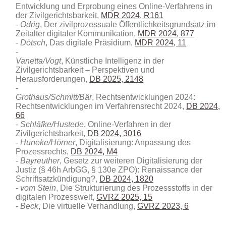
Entwicklung und Erprobung eines Online-Verfahrens in
der Zivilgerichtsbarkeit,
MDR 2024, R161
Odrig
, Der zivilprozessuale Öffentlichkeitsgrundsatz im
Zeitalter digitaler Kommunikation,
MDR 2024, 877
Dötsch
, Das digitale Präsidium,
MDR 2024, 11
Vanetta/Vogt
, Künstliche Intelligenz in der
Zivilgerichtsbarkeit – Perspektiven und
Herausforderungen,
DB 2025, 2148
Grothaus/Schmitt/Bär
, Rechtsentwicklungen 2024:
Rechtsentwicklungen im Verfahrensrecht 2024,
DB 2024,
66
Schläfke/Hustede
, Online-Verfahren in der
Zivilgerichtsbarkeit,
DB 2024, 3016
Huneke/Hörner
, Digitalisierung: Anpassung des
Prozessrechts,
DB 2024, M4
Bayreuther
, Gesetz zur weiteren Digitalisierung der
Justiz (§ 46h ArbGG, § 130e ZPO): Renaissance der
Schriftsatzkündigung?,
DB 2024, 1820
vom Stein
, Die Strukturierung des Prozessstoffs in der
digitalen Prozesswelt,
GVRZ 2025, 15
Beck
, Die virtuelle Verhandlung,
GVRZ 2023, 6