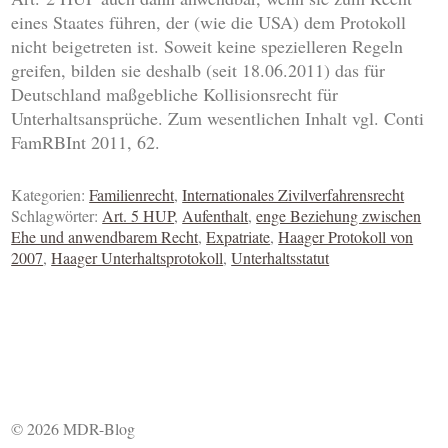
eines Staates führen, der (wie die USA) dem Protokoll
nicht beigetreten ist. Soweit keine spezielleren Regeln
greifen, bilden sie deshalb (seit 18.06.2011) das für
Deutschland maßgebliche Kollisionsrecht für
Unterhaltsansprüche. Zum wesentlichen Inhalt vgl. Conti
FamRBInt 2011, 62.
Kategorien:
Familienrecht
,
Internationales Zivilverfahrensrecht
Schlagwörter:
Art. 5 HUP
,
Aufenthalt
,
enge Beziehung zwischen
Ehe und anwendbarem Recht
,
Expatriate
,
Haager Protokoll von
2007
,
Haager Unterhaltsprotokoll
,
Unterhaltsstatut
© 2026 MDR-Blog