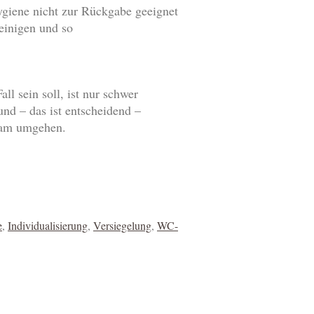
giene nicht zur Rückgabe geeignet
reinigen und so
ll sein soll, ist nur schwer
d – das ist entscheidend –
rsam umgehen.
e
,
Individualisierung
,
Versiegelung
,
WC-