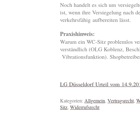
Noch handelt es sich um versiegel
ist, wenn ihre Versiegelung nach d
verkehrsfähig aufbereiten lässt.
Praxishinweis:
Warum ein WC-Sitz problemlos verkeh
verständlich (OLG Koblenz, Beschl
Vibrationsfunktion). Shopbetreib
LG Düsseldorf Urteil vom 14.9.20
Kategorien:
Allgemein
,
Vertragsrecht
,
W
Sitz
,
Widerrufsrecht