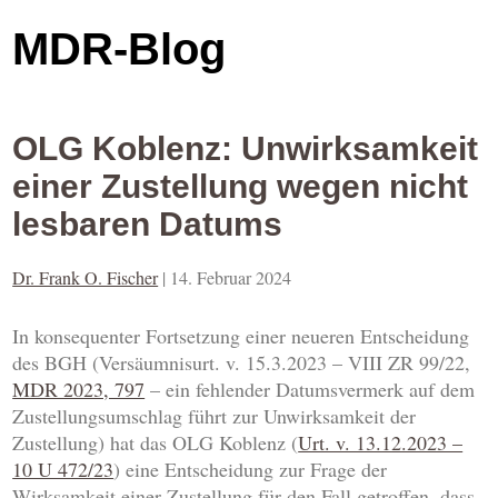
MDR-Blog
OLG Koblenz: Unwirksamkeit
einer Zustellung wegen nicht
lesbaren Datums
Dr. Frank O. Fischer
|
14. Februar 2024
In konsequenter Fortsetzung einer neueren Entscheidung
des BGH (Versäumnisurt. v. 15.3.2023 – VIII ZR 99/22,
MDR 2023, 797
– ein fehlender Datumsvermerk auf dem
Zustellungsumschlag führt zur Unwirksamkeit der
Zustellung) hat das OLG Koblenz (
Urt. v. 13.12.2023 –
10 U 472/23
) eine Entscheidung zur Frage der
Wirksamkeit einer Zustellung für den Fall getroffen, dass