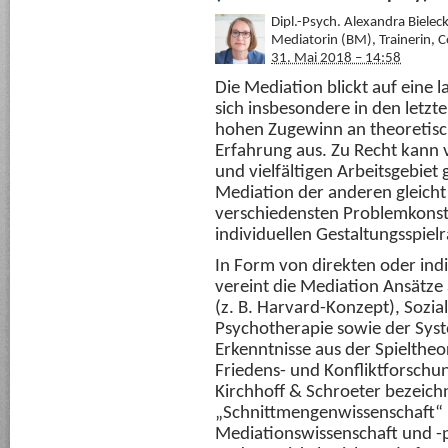
Dipl.-Psych. Alexandra Bielec
Mediatorin (BM), Trainerin, 
31. Mai 2018 – 14:58
Die Mediation blickt auf eine 
sich insbesondere in den letzt
hohen Zugewinn an theoretisc
Erfahrung aus. Zu Recht kann 
und vielfältigen Arbeitsgebie
Mediation der anderen gleich
verschiedensten Problemkonst
individuellen Gestaltungsspiel
In Form von direkten oder ind
vereint die Mediation Ansätze
(z. B. Harvard-Konzept), Sozi
Psychotherapie sowie der Syst
Erkenntnisse aus der Spieltheo
Friedens- und Konfliktforschun
Kirchhoff & Schroeter bezeich
„Schnittmengenwissenschaft“ 
Mediationswissenschaft und -p