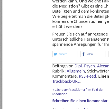
werden kann. Und welche Fälle
die Mediation? Gibt es eine C
Beteiligten und dem konkreten
Wie begleitet man die Beteilig
können die Chancen auf ein g
erhöht werden?
Freuen Sie sich auf anregende
unterschiedliche Herangehens
spannende Anregungen für Ihr
twittern
teilen
Beitrag von
Dipl.-Psych. Alexa
Rubrik:
Allgemein
, Stichwörte
Kommentare:
RSS-Feed
.
Eine
Trackback-URL
.
«
„Scholar-Practitioner“ im Feld der
Mediation
Schreiben Sie einen Kommentar