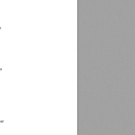
n
zu
der