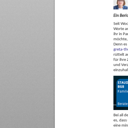
Ein Beri
Seit Woc
Worte an
ihr in P
möchte, 
Denn es 
greta-t
rüttelt 
für ihre
und Verz
einzuhal
Bei all 
es, dass
eine min