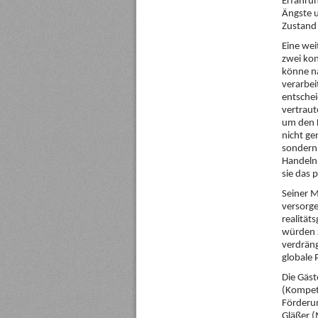
Erfahrun
Ängste u
Zustand 
Eine wei
zwei kon
könne n
verarbei
entschei
vertraut
um den K
nicht ge
sondern
Handeln 
sie das 
Seiner M
versorge
realität
würden 
verdräng
globale 
Die Gäst
(Kompet
Förderun
Gläßer 