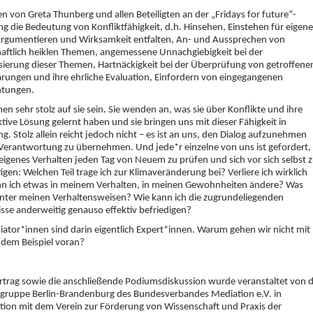
en von Greta Thunberg und allen Beteiligten an der „Fridays for future“-
 die Bedeutung von Konfliktfähigkeit, d.h. Hinsehen, Einstehen für eigene
Argumentieren und Wirksamkeit entfalten, An- und Aussprechen von
haftlich heiklen Themen, angemessene Unnachgiebigkeit bei der
ierung dieser Themen, Hartnäckigkeit bei der Überprüfung von getroffene
rungen und ihre ehrliche Evaluation, Einfordern von eingegangenen
htungen.
en sehr stolz auf sie sein. Sie wenden an, was sie über Konflikte und ihre
tive Lösung gelernt haben und sie bringen uns mit dieser Fähigkeit in
. Stolz allein reicht jedoch nicht – es ist an uns, den Dialog aufzunehmen
Verantwortung zu übernehmen. Und jede*r einzelne von uns ist gefordert,
 eigenes Verhalten jeden Tag von Neuem zu prüfen und sich vor sich selbst 
tigen: Welchen Teil trage ich zur Klimaveränderung bei? Verliere ich wirklich
nn ich etwas in meinem Verhalten, in meinen Gewohnheiten ändere? Was
inter meinen Verhaltensweisen? Wie kann ich die zugrundeliegenden
sse anderweitig genauso effektiv befriedigen?
ator*innen sind darin eigentlich Expert*innen. Warum gehen wir nicht mit
dem Beispiel voran?
rtrag sowie die anschließende Podiumsdiskussion wurde veranstaltet von 
lgruppe Berlin-Brandenburg des Bundesverbandes Mediation e.V. in
ion mit dem Verein zur Förderung von Wissenschaft und Praxis der