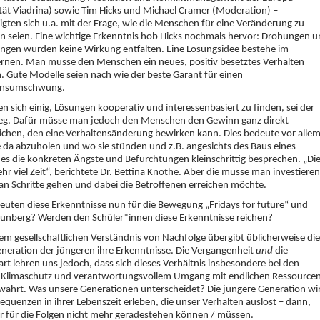
tät Viadrina) sowie Tim Hicks und Michael Cramer (Moderation) –
igten sich u.a. mit der Frage, wie die Menschen für eine Veränderung zu
 seien. Eine wichtige Erkenntnis hob Hicks nochmals hervor: Drohungen 
ngen würden keine Wirkung entfalten. Eine Lösungsidee bestehe im
rnen. Man müsse den Menschen ein neues, positiv besetztes Verhalten
. Gute Modelle seien nach wie der beste Garant für einen
ensumschwung.
en sich einig, Lösungen kooperativ und interessenbasiert zu finden, sei der
eg. Dafür müsse man jedoch den Menschen den Gewinn ganz direkt
ichen, den eine Verhaltensänderung bewirken kann. Dies bedeute vor alle
e da abzuholen und wo sie stünden und z.B. angesichts des Baus eines
s die konkreten Ängste und Befürchtungen kleinschrittig besprechen. „Di
ehr viel Zeit“, berichtete Dr. Bettina Knothe. Aber die müsse man investieren
 Schritte gehen und dabei die Betroffenen erreichen möchte.
uten diese Erkenntnisse nun für die Bewegung „Fridays for future“ und
unberg? Werden den Schüler*innen diese Erkenntnisse reichen?
em gesellschaftlichen Verständnis von Nachfolge übergibt üblicherweise die
eneration der jüngeren ihre Erkenntnisse. Die Vergangenheit
und
die
t lehren uns jedoch, dass sich dieses Verhältnis insbesondere bei den
Klimaschutz und verantwortungsvollem Umgang mit endlichen Ressource
währt. Was unsere Generationen unterscheidet? Die jüngere Generation wi
equenzen in ihrer Lebenszeit erleben, die unser Verhalten auslöst – dann,
 für die Folgen nicht mehr geradestehen können / müssen.