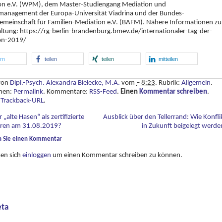
on e.V. (WPM), dem Master-Studiengang Mediation und
tmanagement der Europa-Universität Viadrina und der Bundes-
emeinschaft für Familien-Mediation e.V. (BAFM). Nähere Informationen zu
ltung: https://rg-berlin-brandenburg.bmev.de/internationaler-tag-der-
on-2019/
ern
teilen
teilen
mitteilen
 von
Dipl.-Psych. Alexandra Bielecke, M.A.
vom
– 8:23
. Rubrik:
Allgemein
.
chen:
Permalink
. Kommentare:
RSS-Feed
.
Einen
Kommentar schreiben
.
:
Trackback-URL
.
 „alte Hasen“ als zertifizierte
Ausblick über den Tellerrand: Wie Konfli
ren am 31.08.2019?
in Zukunft beigelegt werd
n Sie einen Kommentar
sen sich
einloggen
um einen Kommentar schreiben zu können.
ta