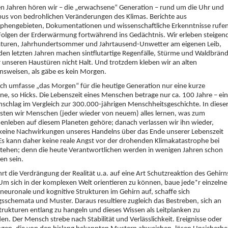
len Jahren hören wir – die „erwachsene“ Generation – rund um die Uhr und
us von bedrohlichen Veränderungen des Klimas. Berichte aus
ophengebieten, Dokumentationen und wissenschaftliche Erkenntnisse rufe
Folgen der Erderwärmung fortwährend ins Gedächtnis. Wir erleben steigen
turen, Jahrhundertsommer und Jahrtausend-Unwetter am eigenen Leib,
den letzten Jahren machen sintflutartige Regenfälle, Stürme und Waldbrän
 unseren Haustüren nicht Halt. Und trotzdem kleben wir an alten
nsweisen, als gäbe es kein Morgen.
ich umfasse „das Morgen“ für die heutige Generation nur eine kurze
ne, so Hicks. Die Lebenszeit eines Menschen betrage nur ca. 100 Jahre – ein
chlag im Vergleich zur 300.000-jährigen Menschheitsgeschichte. In diese
sten wir Menschen (jeder wieder von neuem) alles lernen, was zum
leben auf diesem Planeten gehöre; danach verlassen wir ihn wieder,
keine Nachwirkungen unseres Handelns über das Ende unserer Lebenszeit
Es kann daher keine reale Angst vor der drohenden Klimakatastrophe bei
tehen; denn die heute Verantwortlichen werden in wenigen Jahren schon
en sein.
hrt die Verdrängung der Realität u.a. auf eine Art Schutzreaktion des Gehirn
Um sich in der komplexen Welt orientieren zu können, baue jede*r einzelne
neuronale und kognitive Strukturen im Gehirn auf, schaffe sich
schemata und Muster. Daraus resultiere zugleich das Bestreben, sich an
trukturen entlang zu hangeln und dieses Wissen als Leitplanken zu
n. Der Mensch strebe nach Stabilität und Verlässlichkeit. Ereignisse oder