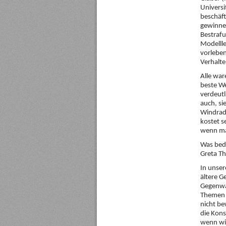
Universi
beschäft
gewinnen
Bestrafu
Modellle
vorleben
Verhalt
Alle war
beste W
verdeutl
auch, si
Windrade
kostet s
wenn man
Was bede
Greta Th
In unser
ältere G
Gegenwar
Themen 
nicht be
die Kons
wenn wir