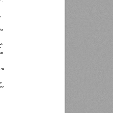
t,
irn
cht
es
n,
en
 zu
er
ine