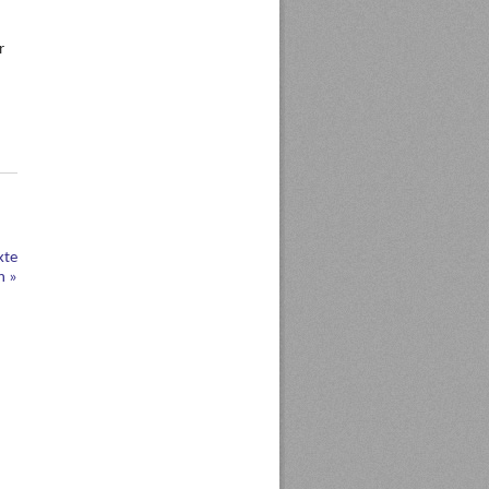
r
kte
en
»