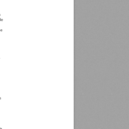
n
de
de
r
s