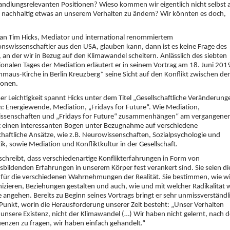
andlungsrelevanten Positionen? Wieso kommen wir eigentlich nicht selbst 
, nachhaltig etwas an unserem Verhalten zu ändern? Wir könnten es doch,
n Tim Hicks, Mediator und international renommiertem
nswissenschaftler aus den USA, glauben kann, dann ist es keine Frage des
 an der wir in Bezug auf den Klimawandel scheitern. Anlässlich des siebten
ionalen Tages der Mediation erläutert er in seinem Vortrag am 18. Juni 201
mmaus-Kirche in Berlin Kreuzberg* seine Sicht auf den Konflikt zwischen de
ionen.
er Leichtigkeit spannt Hicks unter dem Titel „Gesellschaftliche Veränderung
n: Energiewende, Mediation, „Fridays for Future“. Wie Mediation,
ssenschaften und „Fridays for Future“ zusammenhängen“ am vergangene
g einen interessanten Bogen unter Bezugnahme auf verschiedene
haftliche Ansätze, wie z.B. Neurowissenschaften, Sozialpsychologie und
ik, sowie Mediation und Konfliktkultur in der Gesellschaft.
schreibt, dass verschiedenartige Konflikterfahrungen in Form von
tsbildenden Erfahrungen in unserem Körper fest verankert sind. Sie seien di
für die verschiedenen Wahrnehmungen der Realität. Sie bestimmen, wie wi
ieren, Beziehungen gestalten und auch, wie und mit welcher Radikalität w
e angehen. Bereits zu Beginn seines Vortrags bringt er sehr unmissverständl
Punkt, worin die Herausforderung unserer Zeit besteht: „Unser Verhalten
unsere Existenz, nicht der Klimawandel (…) Wir haben nicht gelernt, nach 
nzen zu fragen, wir haben einfach gehandelt.“