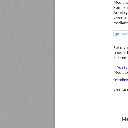
Mediati
Konflik
Arbeitsg
Veransta
mediati
twitt
Beitrag
Lesezei
Zitieren
«
Aus für
Mediato
Schreibe
Sie müs
Me