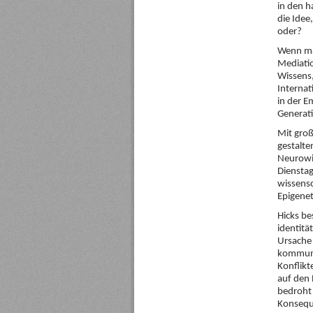
in den h
die Idee
oder?
Wenn ma
Mediatio
Wissens,
Internat
in der E
Generat
Mit groß
gestalte
Neurowi
Diensta
wissensc
Epigenet
Hicks be
identitä
Ursache 
kommuniz
Konflikt
auf den 
bedroht 
Konseque