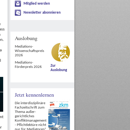
Mitglied werden
Newsletter abonnieren
e
ass
h
Auslobung
en.
Mediations-
ta
Wissenschaftspreis
2026
l
Mediations-
Zur
Förderpreis 2026
Auslobung
Jetzt kennenlernen
Die interdisziplinäre
Fachzeitschrift zum
Thema außer-
gerichtliches
mt
Konfliktmanagement
- Pflichtlektüre nicht
er
nur für Mediatoren!