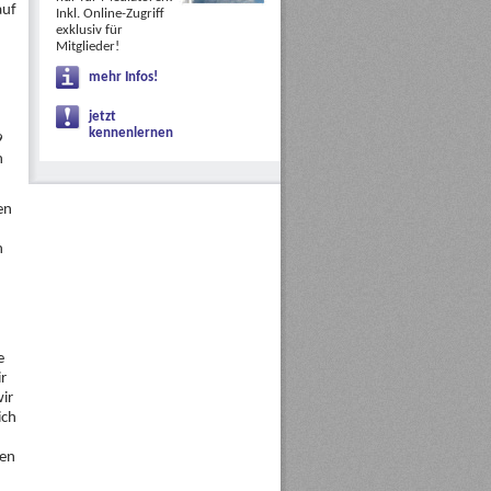
auf
Inkl. Online-Zugriff
exklusiv für
Mitglieder!
mehr Infos!
jetzt
kennenlernen
9
n
en
n
e
r
ir
ich
den