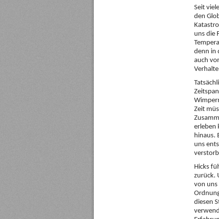
Seit vie
den Glob
Katastr
uns die 
Tempera
denn in 
auch vor
Verhalte
Tatsächl
Zeitspan
Wimperns
Zeit müs
Zusammen
erleben 
hinaus. 
uns ents
verstorb
Hicks fü
zurück. 
von uns 
Ordnungs
diesen S
verwende