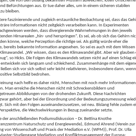
gen, die von den bislang bekannten Mustern abweichen, lösen Unsicherhei
nd Befürchtungen aus. Er tue daher alles, um in einem sicheren stabilen
zu bleiben.
tere faszinierende und zugleich erstaunliche Beobachtung sei, dass das Geh
träre Informationen nicht zeitgleich verarbeiten kann. In Experimenten
achgewiesen werden, dass divergierende Wahrnehmungen in den jeweils
tenden Hirnarealen „hin- und herspringen“. Es sei, als ob sich das Gehirn ni
den könne, welche Perzeption die richtige sei. Als gültig würde eher die
e, bereits bekannte Information angesehen. So sei es auch mit dem Wissen
limawandel. „Wir wissen, dass es den Klimawandel gibt. Aber wir glauben 
nug“, so Hicks. Die Folgen des Klimawandels setzen nicht auf einen Schlag ei
 entwickeln sich langsam und schleichend. Zusammenhänge mit dem eigen
ließen sich vor sich selbst sehr leicht relativieren, insbesondere dann, wenn
positive Selbstbild bedrohen.
einung nach helfe es daher nicht, Menschen mit noch mehr Informationen
n. Man erreiche die Menschen nicht mit Schreckensbildern und
sgetreuen Abbildungen von der drohenden Zukunft. Diese Nachrichten
zwar gehört, aber bei der Einordnung und der Bedeutungszumessung wied
t. Sich mit den Folgen auseinanderzusetzen, sei neu. Bislang fehle zudem e
Perspektive, die Wechselwirkungen in Bezug zueinander setzte.
e der anschließenden Podiumsdiskussion – Dr. Bettina Knothe
enzzentrum Naturschutz und Energiewende), Edmund Ahrend (Verein zur
g von Wissenschaft und Praxis der Mediation e.V. (WPM)), Prof. Dr. Ulla
(Master-Studiengang Mediation und Konfliktmanagement der Europa-