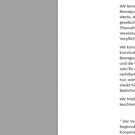
Wir lern
Bewegung
Werte, 
gesellsc
Thematis
Vereinba
Verpflic
Wir könn
konstruk
Bewegung
und die 
sein/ihr
rechtfer
nur, we
steckt h
Bedürfni
Wir Medi
leuchten
* Der Vo
Regiona
Kooperat