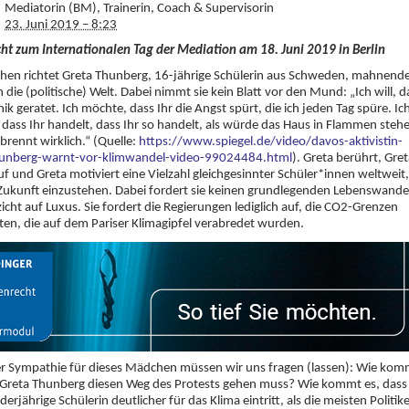
Mediatorin (BM), Trainerin, Coach & Supervisorin
23. Juni 2019 – 8:23
cht zum Internationalen Tag der Mediation am 18. Juni 2019 in Berlin
hen richtet Greta Thunberg, 16-jährige Schülerin aus Schweden, mahnend
 die (politische) Welt. Dabei nimmt sie kein Blatt vor den Mund: „Ich will, d
anik geratet. Ich möchte, dass Ihr die Angst spürt, die ich jeden Tag spüre. Ic
dass Ihr handelt, dass Ihr so handelt, als würde das Haus in Flammen steh
brennt wirklich.“ (Quelle:
https://www.spiegel.de/video/davos-aktivistin-
hunberg-warnt-vor-klimwandel-video-99024484.html
). Greta berührt, Gre
auf und Greta motiviert eine Vielzahl gleichgesinnter Schüler*innen weltweit,
 Zukunft einzustehen. Dabei fordert sie keinen grundlegenden Lebenswande
icht auf Luxus. Sie fordert die Regierungen lediglich auf, die CO2-Grenzen
ten, die auf dem Pariser Klimagipfel verabredet wurden.
der Sympathie für dieses Mädchen müssen wir uns fragen (lassen): Wie kom
 Greta Thunberg diesen Weg des Protests gehen muss? Wie kommt es, dass
derjährige Schülerin deutlicher für das Klima eintritt, als die meisten Politik