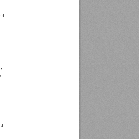
und
m
es
,
n
rd