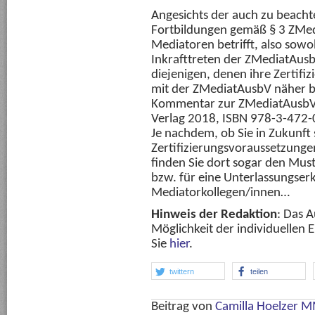
Angesichts der auch zu beachte
Fortbildungen gemäß § 3 ZMedi
Mediatoren betrifft, also sowoh
Inkrafttreten der ZMediatAusbV
diejenigen, denen ihre Zertifiz
mit der ZMediatAusbV näher be
Kommentar zur ZMediatAusbV v
Verlag 2018, ISBN 978-3-472-0
Je nachdem, ob Sie in Zukunft
Zertifizierungsvoraussetzunge
finden Sie dort sogar den Mus
bzw. für eine Unterlassungser
Mediatorkollegen/innen…
Hinweis der Redaktion
: Das A
Möglichkeit der individuellen E
Sie
hier
.
twittern
teilen
Beitrag von
Camilla Hoelzer 