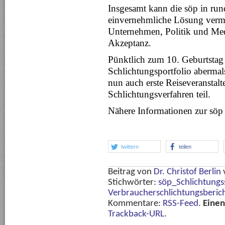
Insgesamt kann die söp in run
einvernehmliche Lösung vermit
Unternehmen, Politik und Med
Akzeptanz.
Pünktlich zum 10. Geburtstag 
Schlichtungsportfolio aberma
nun auch erste Reiseveranstalt
Schlichtungsverfahren teil.
Nähere Informationen zur söp
twittern
teilen
Beitrag von
Dr. Christof Berlin
Stichwörter:
söp_Schlichtungss
Verbraucherschlichtungsberic
Kommentare:
RSS-Feed
.
Eine
Trackback-URL
.