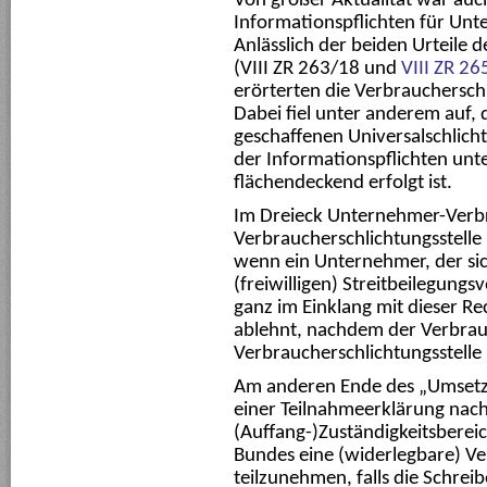
Von großer Aktualität war au
Informationspflichten für Un
Anlässlich der beiden Urteil
(VIII ZR 263/18 und
VIII ZR 26
erörterten die Verbraucherschl
Dabei fiel unter anderem auf, 
geschaffenen Universalschlich
der Informationspflichten unt
flächendeckend erfolgt ist.
Im Dreieck Unternehmer-Verb
Verbraucherschlichtungsstelle k
wenn ein Unternehmer, der sic
(freiwilligen) Streitbeilegungsv
ganz im Einklang mit dieser R
ablehnt, nachdem der Verbrau
Verbraucherschlichtungsstelle
Am anderen Ende des „Umsetzu
einer Teilnahmeerklärung nac
(Auffang-)Zuständigkeitsbereic
Bundes eine (widerlegbare) V
teilzunehmen, falls die Schrei