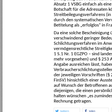
Absatz 1 VSBG einfach als ein
Botschaft für die Adressaten 
Streitbeilegungsverfahrens (in
durch den systematischen Verw
Betitelung als „erfolglos“ in Fr
Da eine solche Bescheinigung ü
verschwindend geringer Bedeut
Schlichtungsverfahren im An
vermögensrechtliche Streitigk
1 S.1 Nr. 1 EGZPO – sind landes
mehr vorgesehen) und § 253 Abs
Angabe ausreichen lässt, haben
Verbraucherschlichtungsstell
der jeweiligen Vorschriften (§
FinSV) hinsichtlich einer Auss
auf Wunsch der Betroffenen a
diejenigen, die einen persönl
halten wünschen „es zumindes
Rechnung getragen.
twittern
teilen