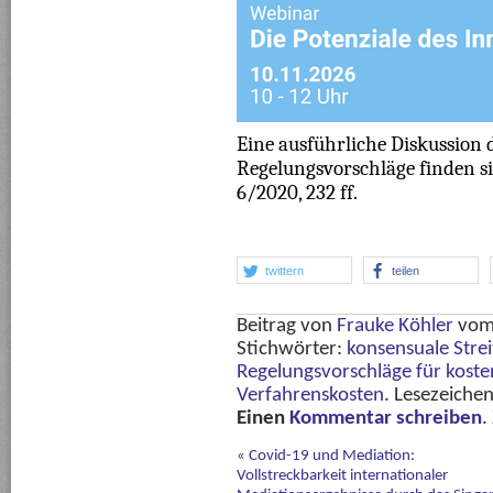
Eine ausführliche Diskussion
Regelungsvorschläge finden s
6/2020, 232 ff.
twittern
teilen
Beitrag von
Frauke Köhler
vo
Stichwörter:
konsensuale Stre
Regelungsvorschläge für koste
Verfahrenskosten
. Lesezeiche
Einen
Kommentar schreiben
.
«
Covid-19 und Mediation:
Vollstreckbarkeit internationaler