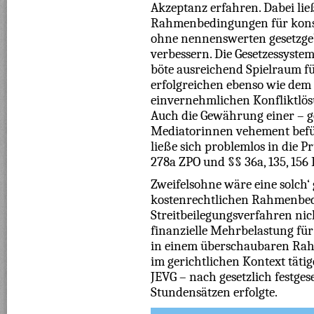
Akzeptanz erfahren. Dabei lie
Rahmenbedingungen für konse
ohne nennenswerten gesetzg
verbessern. Die Gesetzessyste
böte ausreichend Spielraum fü
erfolgreichen ebenso wie dem 
einvernehmlichen Konfliktlös
Auch die Gewährung einer – 
Mediatorinnen vehement befü
ließe sich problemlos in die 
278a ZPO und §§ 36a, 135, 156
Zweifelsohne wäre eine solch
kostenrechtlichen Rahmenbe
Streitbeilegungsverfahren nic
finanzielle Mehrbelastung für 
in einem überschaubaren Rah
im gerichtlichen Kontext täti
JEVG – nach gesetzlich festge
Stundensätzen erfolgte.